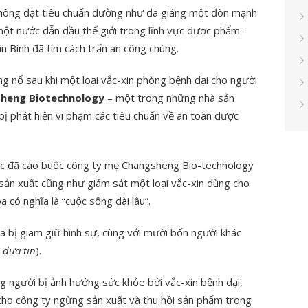
hông đạt tiêu chuẩn dường như đã giáng một đòn mạnh
một nước dẫn đầu thế giới trong lĩnh vực dược phẩm –
n Bình đã tìm cách trấn an công chúng.
g nổ sau khi một loại vắc-xin phòng bệnh dại cho người
heng Biotechnology
– một trong những nhà sản
bị phát hiện vi phạm các tiêu chuẩn về an toàn dược
c đã cáo buộc công ty mẹ Changsheng Bio-technology
c sản xuất cũng như giám sát một loại vắc-xin dùng cho
 có nghĩa là “cuộc sống dài lâu”.
ã bị giam giữ hình sự, cùng với mười bốn người khác
 đưa tin
).
g người bị ảnh hưởng sức khỏe bởi vắc-xin bệnh dại,
 cho công ty ngừng sản xuất và thu hồi sản phẩm trong