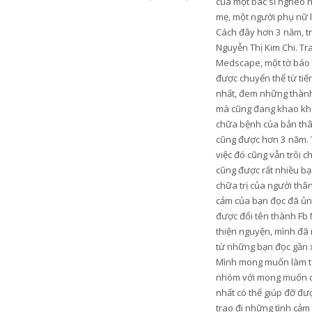
của một bác sĩ nghèo 
mẹ, một người phụ nữ 
Cách đây hơn 3 năm, trư
Nguyễn Thị Kim Chi. Tr
Medscape, một tờ báo u
được chuyển thể từ tiến
nhất, đem những thành 
mà cũng đang khao khá
chữa bệnh của bản thân
cũng được hơn 3 năm. 
việc đó cũng vẫn trôi c
cũng được rất nhiều bạn
chữa trị của người thâ
cảm của bạn đọc đã ủng
được đổi tên thành Fb 
thiện nguyện, mình đã 
từ những bạn đọc gần xa
Mình mong muốn làm từ t
nhóm với mong muốn có 
nhất có thể giúp đỡ đ
trao đi những tình cảm