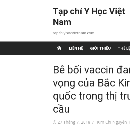
Chuyển
Tạp chí Y Học Việt
tới
nội
Nam
dung
tapchiyhocvietnam.com
LIÊN HỆ
GIỚI THIỆU
THỂ LỆ
Bê bối vaccin đa
vọng của Bắc Ki
quốc trong thị 
cầu
Đăng
Tác
27 Tháng 7, 2018
Kim Chi Nguyễn T
vào
giả