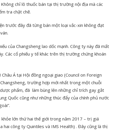
 Không chỉ lô thuốc bán tại thị trường nội địa mà các
m tra chặt chẽ.
n trước đây đã từng bán một loại vắc-xin không đạt
ván.
hiếu của Changsheng lao dốc mạnh. Công ty này đã mất
ảy. Các cổ phiếu y tế khác trên thị trường chứng khoán
ề Châu Á tại Hội đồng ngoại giao (Council on Foreign
ủa Changsheng, trường hợp mới nhất trong một chuỗi
dược phẩm, đã làm bùng lên những chỉ trích gay gắt
rung Quốc cũng như những thúc đẩy của chính phủ nước
oài”.
khỏe lớn thứ hai thế giới trong năm 2017 – trị giá
a hai công ty Quintiles và IMS Health) . Đây cũng là thị