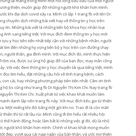
nhưng lại mang trong mình một nỗi lòng đau đáu của một người
lương thiện, muốn giúp đỡ những người khó khăn hơn mình.
ớc khi đại dịch covid xảy ra. Mình có lập 1 trang fb với tên Dr.
ang chuyên dịch những bài viết hay về thông tin y học trên
y tín. Những bài viết là những tiến bộ khoa học nhân loại
g Anh sang tiếng Việt. Với mục đích đem thông tin y học mới
tựu y học tiên tiến nhất tiếp cận với những bệnh nhân, người
t tìm đến những hy vọng tiến bộ y học trên con đường chạy
, người thân, gia đình mình. Với mục đích đó, mình thực hiện
Trộm vía, được sự ủng hộ giúp đỡ của bạn đọc, may mắn công
hảy. Với việc đem thông tin y học chuyển tải qua tiếng Việt, mình
 đọc tìm hiểu, đặt những câu hỏi về tình trạng bệnh, cách
n, con cái, hay những phương pháp tiên tiến nhất. Cảm ơn tình
 hộ bs cũng như trang fb Dr.Nguyễn Thị Kim Chi. Nay trang fb
Nguyễn Thị Kim Chi. Xuất phát từ việc khao khát muốn làm
mạnh dạnh lập nên trang fb này. Với mục đích kêu gọi từ thiện
. Một miếng khi đói bằng một gói khi no. Trao đi là còn mãi!
hiện thì từ rất lâu rùi. Mình cũng đi tìm hiểu rất nhiều hội
thể hành động, hoặc làm bất kì những việc gì đó, dù là nhỏ
ược người khó khăn hơn mình. Chính vì khao khát mong muốn
 tốt đẹp, vượt qua cái ngại ngần của bản thân, và ước mơ thiện