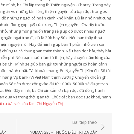
ên mình, bs Chi lập trang fb Thiện nguyện - Charity. Trang này
ông tin vs những tấm lòng thiện nguyện của bạn đọc trang bs
úp đỡ những người có hoàn cảnh khó khăn. Dù là nhỏ nhất cũng
ình xin đóng góp quỹ của trang Thiện nguyện - Charity trước
y nhỏ, nhưng mong muốn trang sẽ giúp đỡ được nhiều người
 ngần ngại trao đi, dù là 20k hay 50k. Nếu bạn thấy thoả
 thiện nguyện rùi. Hãy để mình giúp bạn 1 phần nhỏ trên con
 chúng ta có chung bạn thiện thành. Nếu bạn đọc bài, thấy bài
ẻ miễn phí. Nếu bạn muốn làm từ thiện, hãy chuyển tấm lòng của
ủa bs Chi. Mình sẽ giúp bạn gửi tới những người có hoàn cảnh
hân thành nhất. Tài khoản mang tên Nguyễn Thị Kim Chi Số tài
hàng: Vp bank (Vì Việt Nam thịnh vượng) Chuyển khoản ghi:
hoản Số tiền được cộng vào đủ từ 1000k-5000k sẽ được trao
hai. Đến đây mình, bs Chi xin cảm ơn bạn đọc đã đồng hành
an qua vs trong thời gian tới. Chúc các bạn đọc sức khoẻ, hạnh
t cả bài viết của Kim Chi Nguyễn Thị
Bài tiếp theo
CẤP
YUMANGEL – THUỐC ĐIỀU TRỊ DẠ DÀY