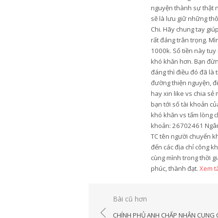
nguyện thành sự thật n
sẽ là lưu giữ những th
Chi. Hãy chung tay gi
rất đáng trân trọng. M
1000k. Số tiền này tu
khó khăn hơn. Bạn đừng
đáng thì điều đó đã là
đường thiện nguyện, để
hay xin like vs chia s
bạn tới số tài khoản c
khó khăn vs tấm lòng c
khoản: 26702461 Ngân 
TC tên người chuyển k
đến các địa chỉ công k
cùng mình trong thời gi
phúc, thành đạt.
Xem tấ
Điều
Bài cũ hơn
hướng
CHÍNH PHỦ ANH CHẤP NHẬN CUNG 