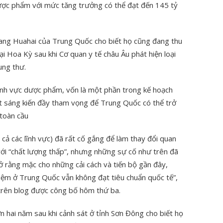
ược phẩm với mức tăng trưởng có thể đạt đến 145 tỷ
ng Huahai của Trung Quốc cho biết họ cũng đang thu
i Hoa Kỳ sau khi Cơ quan y tế châu Âu phát hiện loại
ung thư.
lĩnh vực dược phẩm, vốn là một phần trong kế hoạch
t sáng kiến đầy tham vọng để Trung Quốc có thể trở
toàn cầu
cả các lĩnh vực) đã rất cố gắng để làm thay đổi quan
với “chất lượng thấp”, nhưng những sự cố như trên đã
hở rằng mặc cho những cải cách và tiến bộ gần đây,
iệm ở Trung Quốc vẫn không đạt tiêu chuẩn quốc tế”,
 trên blog được công bố hôm thứ ba.
 hai năm sau khi cảnh sát ở tỉnh Sơn Đông cho biết họ