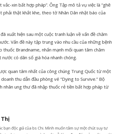
ất vắc-xin bất hợp pháp”. Ông Tập mô tả vụ việc là “ghê
ạt phải thật khắt khe, theo tờ Nhân Dân nhật báo của
đã xuất hiện sau một cuộc tranh luận về vấn đề chăm
 nước. Vấn đề này tập trung vào nhu cầu của những bệnh
cho thuốc Brandname, nhấn mạnh mối quan tâm chăm
 nước có dân số già hóa nhanh chóng.
được quan tâm nhất của công chúng Trung Quốc từ một
 doanh thu dẫn đầu phòng vé “Dying to Survive.” Bộ
nh nhân ung thư đã nhập thuốc rẻ tiền bất hợp pháp từ
 Thị
các bạn độc giả của bs Chi. Mình muốn tâm sự một chút suy tư