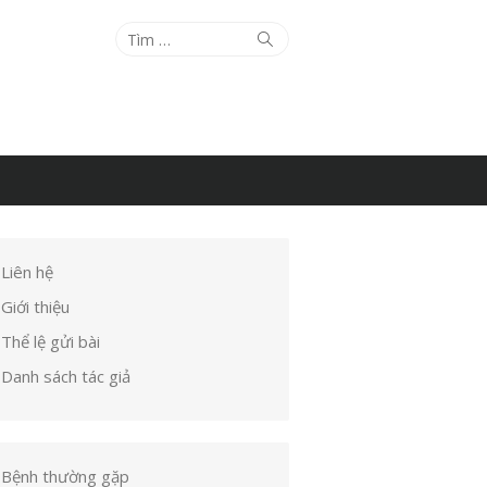
Tìm
Tìm
kiếm
kết
quả
cho:
Liên hệ
Giới thiệu
Thể lệ gửi bài
Danh sách tác giả
Bệnh thường gặp