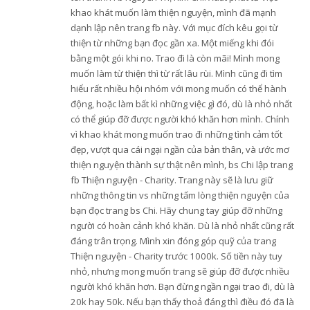
khao khát muốn làm thiện nguyện, mình đã mạnh
dạnh lập nên trang fb này. Với mục đích kêu gọi từ
thiện từ những bạn đọc gần xa. Một miếng khi đói
bằng một gói khi no. Trao đi là còn mãi! Mình mong
muốn làm từ thiện thì từ rất lâu rùi. Mình cũng đi tìm
hiểu rất nhiều hội nhóm với mong muốn có thể hành
động, hoặc làm bất kì những việc gì đó, dù là nhỏ nhất
có thể giúp đỡ được người khó khăn hơn mình. Chính
vì khao khát mong muốn trao đi những tình cảm tốt
đẹp, vượt qua cái ngại ngần của bản thân, và ước mơ
thiện nguyện thành sự thật nên mình, bs Chi lập trang
fb Thiện nguyện - Charity. Trang này sẽ là lưu giữ
những thông tin vs những tấm lòng thiện nguyện của
bạn đọc trang bs Chi. Hãy chung tay giúp đỡ những
người có hoàn cảnh khó khăn. Dù là nhỏ nhất cũng rất
đáng trân trọng. Mình xin đóng góp quỹ của trang
Thiện nguyện - Charity trước 1000k. Số tiền này tuy
nhỏ, nhưng mong muốn trang sẽ giúp đỡ được nhiều
người khó khăn hơn. Bạn đừng ngần ngại trao đi, dù là
20k hay 50k. Nếu bạn thấy thoả đáng thì điều đó đã là