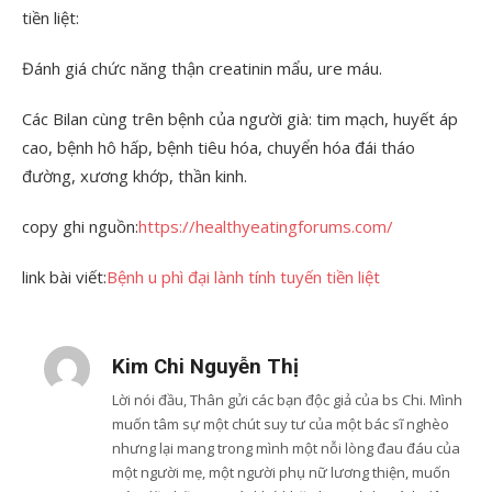
tiền liệt:
Đánh giá chức năng thận creatinin mẩu, ure máu.
Các Bilan cùng trên bệnh của người già: tim mạch, huyết áp
cao, bệnh hô hấp, bệnh tiêu hóa, chuyển hóa đái tháo
đường, xương khớp, thần kinh.
copy ghi nguồn:
https://healthyeatingforums.com/
link bài viết:
Bệnh u phì đại lành tính tuyến tiền liệt
Kim Chi Nguyễn Thị
Lời nói đầu, Thân gửi các bạn độc giả của bs Chi. Mình
muốn tâm sự một chút suy tư của một bác sĩ nghèo
nhưng lại mang trong mình một nỗi lòng đau đáu của
một người mẹ, một người phụ nữ lương thiện, muốn