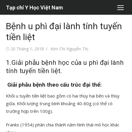
Chuyển
Tạp chí Y Học Việt Nam
tới
nội
Bệnh u phì đại lành tính tuyến
dung
tiền liệt
Đăng
Tác
20 Tháng 1, 2018
Kim Chi Nguyễn Thị
vào
giả
1.Giải phẫu bệnh học của u phì đại lành
tính tuyến tiền liệt.
Giải phẫu bệnh theo cấu trúc đại thể:
Khối u tuyến tiền liệt bao gồm có hai thùy hai bên và thùy
giữa. Khối lượng trung bình khoảng 40-60g (có thể có
trường hợp trên 100g).
Franks (1954) phân chia thành năm hình thái mô học khác