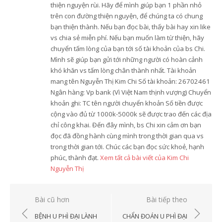
thiện nguyện rùi. Hãy để mình giúp bạn 1 phần nhỏ
trên con đường thiện nguyện, để chúng ta có chung
bạn thiện thành. Nếu bạn đọc bài, thấy bài hay xin like
vs chia sẻ miễn phí. Nếu bạn muốn làm từ thiện, hãy
chuyển tấm lòng của bạn tới số tài khoản của bs Chi.
Mình sẽ giúp bạn gửi tới những người có hoàn cảnh
khó khăn vs tấm lòng chân thành nhất. Tài khoản
mang tên Nguyễn Thị Kim Chi Số tài khoản: 26702461
Ngân hàng: Vp bank (Vì Việt Nam thịnh vượng) Chuyển
khoản ghi: TC tên người chuyển khoản Số tiền được
cộng vào đủ từ 1000k-5000k sẽ được trao đến các địa
chỉ công khai. Đến đây mình, bs Chi xin cảm ơn bạn
đọc đã đồng hành cùng mình trong thời gian qua vs
trong thời gian tới. Chúc các bạn đọc sức khoẻ, hạnh
phúc, thành đạt.
Xem tất cả bài viết của Kim Chi
Nguyễn Thị
Điều
Bài cũ hơn
Bài tiếp theo
hướng
BỆNH U PHÌ ĐẠI LÀNH
CHẨN ĐOÁN U PHÌ ĐẠI