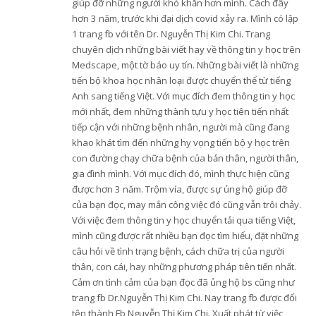
giúp đỡ những người khó khăn hơn mình. Cách đây
hơn 3 năm, trước khi đại dịch covid xảy ra. Mình có lập
1 trang fb với tên Dr. Nguyễn Thị Kim Chi. Trang
chuyên dịch những bài viết hay về thông tin y học trên
Medscape, một tờ báo uy tín. Những bài viết là những
tiến bộ khoa học nhân loại được chuyển thể từ tiếng
Anh sang tiếng Việt. Với mục đích đem thông tin y học
mới nhất, đem những thành tựu y học tiên tiến nhất
tiếp cận với những bệnh nhân, người mà cũng đang
khao khát tìm đến những hy vọng tiến bộ y học trên
con đường chạy chữa bệnh của bản thân, người thân,
gia đình mình. Với mục đích đó, mình thực hiện cũng
được hơn 3 năm. Trộm vía, được sự ủng hộ giúp đỡ
của bạn đọc, may mắn công việc đó cũng vẫn trôi chảy.
Với việc đem thông tin y học chuyển tải qua tiếng Việt,
mình cũng được rất nhiều bạn đọc tìm hiểu, đặt những
câu hỏi về tình trạng bệnh, cách chữa trị của người
thân, con cái, hay những phương pháp tiên tiến nhất.
Cảm ơn tình cảm của bạn đọc đã ủng hộ bs cũng như
trang fb Dr.Nguyễn Thị Kim Chi. Nay trang fb được đổi
tên thành Fb Nguyễn Thị Kim Chi. Xuất phát từ việc