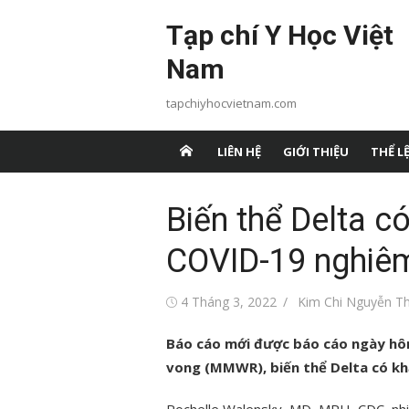
Chuyển
Tạp chí Y Học Việt
tới
nội
Nam
dung
tapchiyhocvietnam.com
LIÊN HỆ
GIỚI THIỆU
THỂ LỆ
Biến thể Delta c
COVID-19 nghiêm
Đăng
Tác
4 Tháng 3, 2022
Kim Chi Nguyễn Th
vào
giả
Báo cáo mới được báo cáo ngày hôm
vong (MMWR), biến thể Delta có k