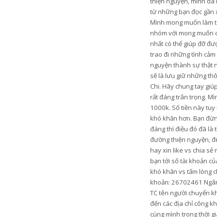
thiện nguyện, mình đã 
từ những bạn đọc gần xa
Mình mong muốn làm từ t
nhóm với mong muốn có 
nhất có thể giúp đỡ đ
trao đi những tình cảm
nguyện thành sự thật n
sẽ là lưu giữ những th
Chi. Hãy chung tay gi
rất đáng trân trọng. M
1000k. Số tiền này tu
khó khăn hơn. Bạn đừng
đáng thì điều đó đã là
đường thiện nguyện, để
hay xin like vs chia s
bạn tới số tài khoản c
khó khăn vs tấm lòng c
khoản: 26702461 Ngân 
TC tên người chuyển k
đến các địa chỉ công k
cùng mình trong thời gi