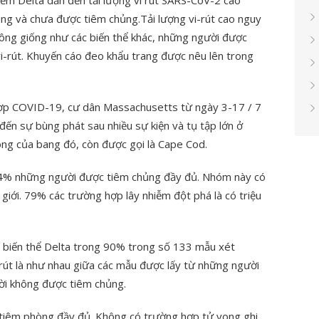
ễm Delta dẫn đến tải lượng vi rút SARS-CoV-2 cao
ng và chưa được tiêm chủng.Tải lượng vi-rút cao nguy
không giống như các biến thể khác, những người được
i-rút. Khuyến cáo đeo khẩu trang được nêu lên trong
hợp COVID-19, cư dân Massachusetts từ ngày 3-17 / 7
đến sự bùng phát sau nhiều sự kiện và tụ tập lớn ở
ng của bang đó, còn được gọi là Cape Cod.
74% những người được tiêm chủng đầy đủ. Nhóm này có
 giới. 79% các trường hợp lây nhiễm đột phá là có triệu
 biến thể Delta trong 90% trong số 133 mẫu xét
 rút là như nhau giữa các mẫu được lấy từ những người
i không được tiêm chủng.
 tiêm phòng đầy đủ. Không có trường hợp tử vong ghi