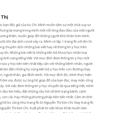
 Thị
các bạn độc giả của bs Chi. Mình muốn tâm sự một chút suy tư
nhưng lại mang trong mình một nỗi lòng đau đáu của một người
lương thiện, muốn giúp đỡ những người khó khăn hơn mình.
ớc khi đại dịch covid xảy ra. Mình có lập 1 trang fb với tên Dr.
ang chuyên dịch những bài viết hay về thông tin y học trên
y tín. Những bài viết là những tiến bộ khoa học nhân loại
g Anh sang tiếng Việt. Với mục đích đem thông tin y học mới
tựu y học tiên tiến nhất tiếp cận với những bệnh nhân, người
t tìm đến những hy vọng tiến bộ y học trên con đường chạy
, người thân, gia đình mình. Với mục đích đó, mình thực hiện
Trộm vía, được sự ủng hộ giúp đỡ của bạn đọc, may mắn công
hảy. Với việc đem thông tin y học chuyển tải qua tiếng Việt, mình
 đọc tìm hiểu, đặt những câu hỏi về tình trạng bệnh, cách
n, con cái, hay những phương pháp tiên tiến nhất. Cảm ơn tình
 hộ bs cũng như trang fb Dr.Nguyễn Thị Kim Chi. Nay trang fb
Nguyễn Thị Kim Chi. Xuất phát từ việc khao khát muốn làm