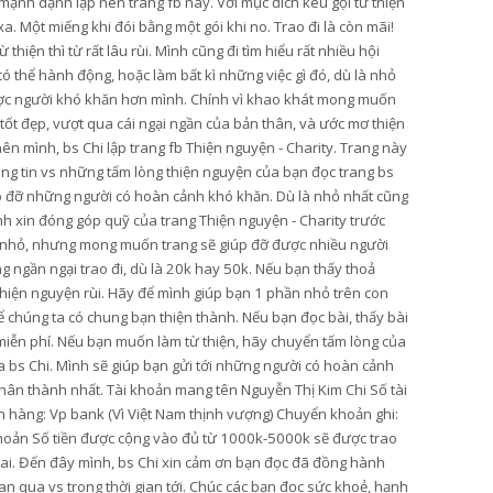
mạnh dạnh lập nên trang fb này. Với mục đích kêu gọi từ thiện
. Một miếng khi đói bằng một gói khi no. Trao đi là còn mãi!
hiện thì từ rất lâu rùi. Mình cũng đi tìm hiểu rất nhiều hội
thể hành động, hoặc làm bất kì những việc gì đó, dù là nhỏ
ược người khó khăn hơn mình. Chính vì khao khát mong muốn
 tốt đẹp, vượt qua cái ngại ngần của bản thân, và ước mơ thiện
ên mình, bs Chi lập trang fb Thiện nguyện - Charity. Trang này
ông tin vs những tấm lòng thiện nguyện của bạn đọc trang bs
úp đỡ những người có hoàn cảnh khó khăn. Dù là nhỏ nhất cũng
ình xin đóng góp quỹ của trang Thiện nguyện - Charity trước
y nhỏ, nhưng mong muốn trang sẽ giúp đỡ được nhiều người
 ngần ngại trao đi, dù là 20k hay 50k. Nếu bạn thấy thoả
 thiện nguyện rùi. Hãy để mình giúp bạn 1 phần nhỏ trên con
 chúng ta có chung bạn thiện thành. Nếu bạn đọc bài, thấy bài
ẻ miễn phí. Nếu bạn muốn làm từ thiện, hãy chuyển tấm lòng của
ủa bs Chi. Mình sẽ giúp bạn gửi tới những người có hoàn cảnh
hân thành nhất. Tài khoản mang tên Nguyễn Thị Kim Chi Số tài
hàng: Vp bank (Vì Việt Nam thịnh vượng) Chuyển khoản ghi:
hoản Số tiền được cộng vào đủ từ 1000k-5000k sẽ được trao
hai. Đến đây mình, bs Chi xin cảm ơn bạn đọc đã đồng hành
an qua vs trong thời gian tới. Chúc các bạn đọc sức khoẻ, hạnh