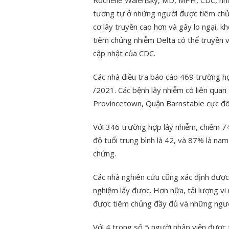
Rochelle Walensky, MD, MPH, CDC, nhi
tương tự ở những người được tiêm chủ
cơ lây truyền cao hơn và gây lo ngại, 
tiêm chủng nhiễm Delta có thể truyền v
cập nhật của CDC.
Các nhà điều tra báo cáo 469 trường 
/2021. Các bệnh lây nhiễm có liên quan 
Provincetown, Quận Barnstable cực đô
Với 346 trường hợp lây nhiễm, chiếm 
độ tuổi trung bình là 42, và 87% là nam
chứng.
Các nhà nghiên cứu cũng xác định được
nghiệm lấy được. Hơn nữa, tải lượng vi
được tiêm chủng đầy đủ và những ngườ
Với 4 trong số 5 người nhập viện được