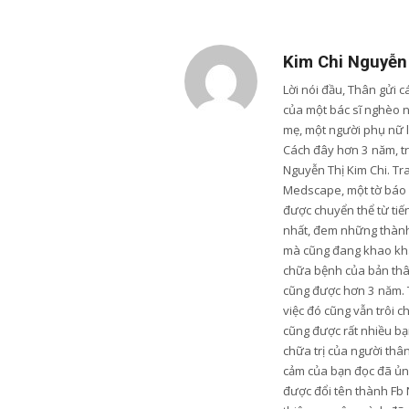
Kim Chi Nguyễn
Lời nói đầu, Thân gửi 
của một bác sĩ nghèo 
mẹ, một người phụ nữ 
Cách đây hơn 3 năm, trư
Nguyễn Thị Kim Chi. Tr
Medscape, một tờ báo u
được chuyển thể từ tiến
nhất, đem những thành 
mà cũng đang khao khá
chữa bệnh của bản thân
cũng được hơn 3 năm. 
việc đó cũng vẫn trôi c
cũng được rất nhiều bạn
chữa trị của người thâ
cảm của bạn đọc đã ủng
được đổi tên thành Fb 