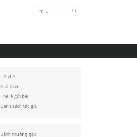
Tìm
Tìm
kiếm
kết
quả
cho:
Liên hệ
Giới thiệu
Thể lệ gửi bài
Danh sách tác giả
Bệnh thường gặp