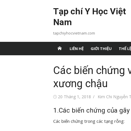
Chuyển
Tạp chí Y Học Việt
tới
nội
Nam
dung
tapchiyhocvietnam.com
LIÊN HỆ
GIỚI THIỆU
THỂ LỆ
Các biến chứng v
xương chậu
Đăng
Tác
20 Tháng 1, 2018
Kim Chi Nguyễn T
vào
giả
1.Các biến chứng của gãy 
Các biến chứng trong các tạng rỗng: