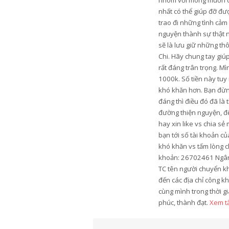
nhóm với mong muốn có 
nhất có thể giúp đỡ đ
trao đi những tình cảm
nguyện thành sự thật n
sẽ là lưu giữ những th
Chi. Hãy chung tay gi
rất đáng trân trọng. M
1000k. Số tiền này tu
khó khăn hơn. Bạn đừng
đáng thì điều đó đã là
đường thiện nguyện, để
hay xin like vs chia s
bạn tới số tài khoản c
khó khăn vs tấm lòng c
khoản: 26702461 Ngân 
TC tên người chuyển k
đến các địa chỉ công k
cùng mình trong thời gi
phúc, thành đạt.
Xem tấ