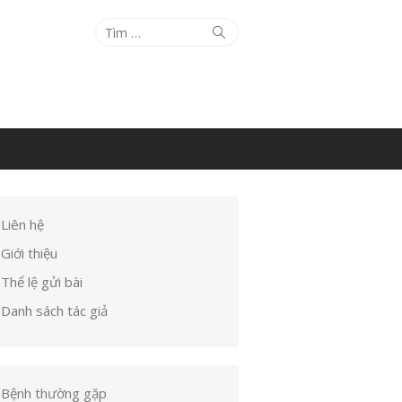
Tìm
Tìm
kiếm
kết
quả
cho:
Liên hệ
Giới thiệu
Thể lệ gửi bài
Danh sách tác giả
Bệnh thường gặp