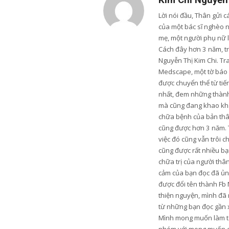
Kim Chi Nguyễn
Lời nói đầu, Thân gửi 
của một bác sĩ nghèo 
mẹ, một người phụ nữ 
Cách đây hơn 3 năm, trư
Nguyễn Thị Kim Chi. Tr
Medscape, một tờ báo u
được chuyển thể từ tiến
nhất, đem những thành 
mà cũng đang khao khá
chữa bệnh của bản thân
cũng được hơn 3 năm. 
việc đó cũng vẫn trôi c
cũng được rất nhiều bạn
chữa trị của người thâ
cảm của bạn đọc đã ủng
được đổi tên thành Fb 
thiện nguyện, mình đã 
từ những bạn đọc gần xa
Mình mong muốn làm từ t