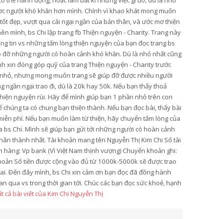
thể hành động, hoặc làm bất kì những việc gì đó, dù là nhỏ
ược người khó khăn hơn mình. Chính vì khao khát mong muốn
 tốt đẹp, vượt qua cái ngại ngần của bản thân, và ước mơ thiện
ên mình, bs Chi lập trang fb Thiện nguyện - Charity. Trang này
ông tin vs những tấm lòng thiện nguyện của bạn đọc trang bs
úp đỡ những người có hoàn cảnh khó khăn. Dù là nhỏ nhất cũng
ình xin đóng góp quỹ của trang Thiện nguyện - Charity trước
y nhỏ, nhưng mong muốn trang sẽ giúp đỡ được nhiều người
 ngần ngại trao đi, dù là 20k hay 50k. Nếu bạn thấy thoả
 thiện nguyện rùi. Hãy để mình giúp bạn 1 phần nhỏ trên con
 chúng ta có chung bạn thiện thành. Nếu bạn đọc bài, thấy bài
ẻ miễn phí. Nếu bạn muốn làm từ thiện, hãy chuyển tấm lòng của
ủa bs Chi. Mình sẽ giúp bạn gửi tới những người có hoàn cảnh
hân thành nhất. Tài khoản mang tên Nguyễn Thị Kim Chi Số tài
hàng: Vp bank (Vì Việt Nam thịnh vượng) Chuyển khoản ghi:
hoản Số tiền được cộng vào đủ từ 1000k-5000k sẽ được trao
hai. Đến đây mình, bs Chi xin cảm ơn bạn đọc đã đồng hành
an qua vs trong thời gian tới. Chúc các bạn đọc sức khoẻ, hạnh
t cả bài viết của Kim Chi Nguyễn Thị