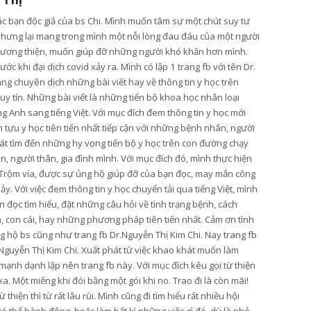
 Thị
các bạn độc giả của bs Chi. Mình muốn tâm sự một chút suy tư
nhưng lại mang trong mình một nỗi lòng đau đáu của một người
lương thiện, muốn giúp đỡ những người khó khăn hơn mình.
ớc khi đại dịch covid xảy ra. Mình có lập 1 trang fb với tên Dr.
ang chuyên dịch những bài viết hay về thông tin y học trên
y tín. Những bài viết là những tiến bộ khoa học nhân loại
g Anh sang tiếng Việt. Với mục đích đem thông tin y học mới
tựu y học tiên tiến nhất tiếp cận với những bệnh nhân, người
t tìm đến những hy vọng tiến bộ y học trên con đường chạy
, người thân, gia đình mình. Với mục đích đó, mình thực hiện
Trộm vía, được sự ủng hộ giúp đỡ của bạn đọc, may mắn công
hảy. Với việc đem thông tin y học chuyển tải qua tiếng Việt, mình
 đọc tìm hiểu, đặt những câu hỏi về tình trạng bệnh, cách
n, con cái, hay những phương pháp tiên tiến nhất. Cảm ơn tình
 hộ bs cũng như trang fb Dr.Nguyễn Thị Kim Chi. Nay trang fb
Nguyễn Thị Kim Chi. Xuất phát từ việc khao khát muốn làm
mạnh dạnh lập nên trang fb này. Với mục đích kêu gọi từ thiện
. Một miếng khi đói bằng một gói khi no. Trao đi là còn mãi!
hiện thì từ rất lâu rùi. Mình cũng đi tìm hiểu rất nhiều hội