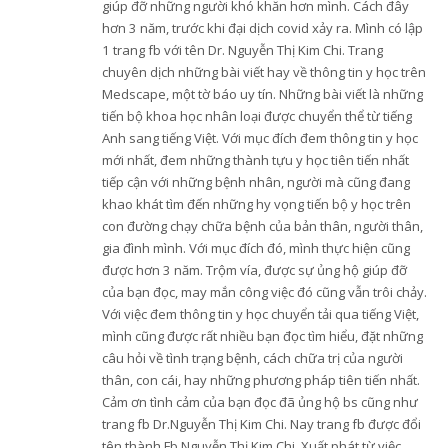
giúp đỡ những người khó khăn hơn mình. Cách đây
hơn 3 năm, trước khi đại dịch covid xảy ra. Mình có lập
1 trang fb với tên Dr. Nguyễn Thị Kim Chi. Trang
chuyên dịch những bài viết hay về thông tin y học trên
Medscape, một tờ báo uy tín. Những bài viết là những
tiến bộ khoa học nhân loại được chuyển thể từ tiếng
Anh sang tiếng Việt. Với mục đích đem thông tin y học
mới nhất, đem những thành tựu y học tiên tiến nhất
tiếp cận với những bệnh nhân, người mà cũng đang
khao khát tìm đến những hy vọng tiến bộ y học trên
con đường chạy chữa bệnh của bản thân, người thân,
gia đình mình. Với mục đích đó, mình thực hiện cũng
được hơn 3 năm. Trộm vía, được sự ủng hộ giúp đỡ
của bạn đọc, may mắn công việc đó cũng vẫn trôi chảy.
Với việc đem thông tin y học chuyển tải qua tiếng Việt,
mình cũng được rất nhiều bạn đọc tìm hiểu, đặt những
câu hỏi về tình trạng bệnh, cách chữa trị của người
thân, con cái, hay những phương pháp tiên tiến nhất.
Cảm ơn tình cảm của bạn đọc đã ủng hộ bs cũng như
trang fb Dr.Nguyễn Thị Kim Chi. Nay trang fb được đổi
tên thành Fb Nguyễn Thị Kim Chi. Xuất phát từ việc