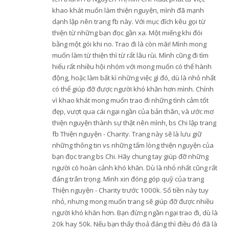
khao khát muốn làm thiện nguyện, mình đã mạnh
dạnh lập nên trang fb này. Với mục đích kêu gọi từ
thiện từ những bạn đọc gần xa. Một miếng khi đói
bằng một gói khi no. Trao đi là còn mãi! Mình mong
muốn làm từ thiện thì từ rất lâu rùi. Mình cũng đi tìm
hiểu rất nhiều hội nhóm với mong muốn có thể hành
động, hoặc làm bất kì những việc gì đó, dù là nhỏ nhất
có thể giúp đỡ được người khó khăn hơn mình. Chính
vì khao khát mong muốn trao đi những tình cảm tốt
đẹp, vượt qua cái ngại ngần của bản thân, và ước mơ
thiện nguyện thành sự thật nên mình, bs Chi lập trang
fb Thiện nguyện - Charity. Trang này sẽ là lưu giữ
những thông tin vs những tấm lòng thiện nguyện của
bạn đọc trang bs Chi. Hãy chung tay giúp đỡ những
người có hoàn cảnh khó khăn. Dù là nhỏ nhất cũng rất
đáng trân trọng. Mình xin đóng góp quỹ của trang
Thiện nguyện - Charity trước 1000k. Số tiền này tuy
nhỏ, nhưng mong muốn trang sẽ giúp đỡ được nhiều
người khó khăn hơn. Bạn đừng ngần ngại trao đi, dù là
20k hay 50k. Nếu bạn thấy thoả đáng thì điều đó đã là