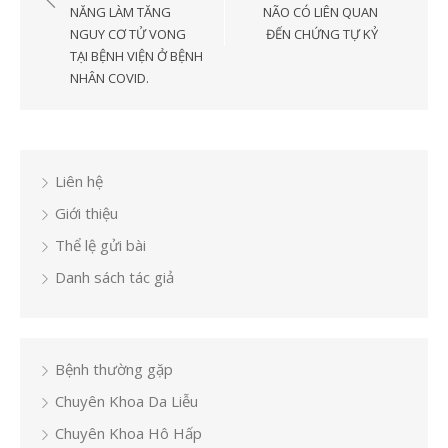
bài
NĂNG LÀM TĂNG
NÃO CÓ LIÊN QUAN
NGUY CƠ TỬ VONG
ĐẾN CHỨNG TỰ KỶ
viết
TẠI BỆNH VIỆN Ở BỆNH
NHÂN COVID.
Liên hệ
Giới thiệu
Thể lệ gửi bài
Danh sách tác giả
Bệnh thường gặp
Chuyên Khoa Da Liễu
Chuyên Khoa Hô Hấp