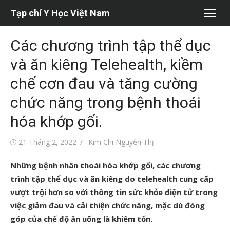
Chuyển
Tạp chí Y Học Việt Nam
tới
nội
Các chương trình tập thể dục
dung
và ăn kiêng Telehealth, kiềm
chế cơn đau và tăng cường
chức năng trong bệnh thoái
hóa khớp gối.
Đăng
Tác
21 Tháng 2, 2022
Kim Chi Nguyễn Thị
vào
giả
Những bệnh nhân thoái hóa khớp gối, các chương
trình tập thể dục và ăn kiêng do telehealth cung cấp
vượt trội hơn so với thông tin sức khỏe điện tử trong
việc giảm đau và cải thiện chức năng, mặc dù đóng
góp của chế độ ăn uống là khiêm tốn.