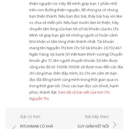
thiện nguyện rùi. Hãy để mình giúp bạn 1 phần nhỏ
trên con đường thiện nguyện, để chúng ta có chung
bạn thiện thành. Nếu bạn đọc bài, thấy bài hay xin like
vs chia sẻ miễn phí. Nếu bạn muốn làm từ thiện, hãy
chuyển tấm lòng của bạn tới số tài khoản của bs Chi.
Mình sẽ giúp bạn gửi tới những người có hoàn cảnh
khó khăn vs tấm lòng chân thành nhất. Tài khoản
mang tên Nguyễn Thị Kim Chi Số tài khoản: 26702461
Ngân hàng: Vp bank (Vì Việt Nam thịnh vượng) Chuyển
khoản ghi: TC tên người chuyển khoản Số tiền được
cộng vào đủ từ 1000k-5000k sẽ được trao đến các địa
chỉ công khai. Đến đây mình, bs Chi xin cảm ơn bạn
đọc đã đồng hành cùng mình trong thời gian qua vs
trong thời gian tới. Chúc các bạn đọc sức khoẻ, hạnh
phúc, thành đạt.
Xem tất cả bài viết của Kim Chi
Nguyễn Thị
Điều
Bài cũ hơn
Bài tiếp theo
hướng
RITUXIMAB CÓ KHẢ
SUY GIẢM KẾT NỐI