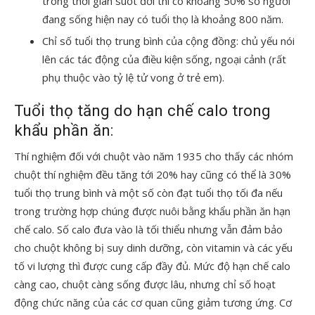
trong thời gian suốt đời thì có khoảng 50% số người
đang sống hiện nay có tuổi thọ là khoảng 800 năm.
Chỉ số tuổi thọ trung bình của cộng đồng: chủ yếu nói
lên các tác động của điều kiện sống, ngoại cảnh (rất
phụ thuộc vào tỷ lệ tử vong ở trẻ em).
Tuổi thọ tăng do hạn chế calo trong
khẩu phần ăn:
Thí nghiệm đối với chuột vào năm 1935 cho thấy các nhóm
chuột thí nghiệm đều tăng tới 20% hay cũng có thể là 30%
tuổi thọ trung bình và một số còn đạt tuổi thọ tối đa nếu
trong trường hợp chúng được nuôi bằng khẩu phần ăn hạn
chế calo. Số calo đưa vào là tối thiểu nhưng vẫn đảm bảo
cho chuột không bị suy dinh dưỡng, còn vitamin và các yếu
tố vi lượng thì được cung cấp đầy đủ. Mức độ hạn chế calo
càng cao, chuột càng sống được lâu, nhưng chỉ số hoạt
động chức năng của các cơ quan cũng giảm tương ứng. Cơ