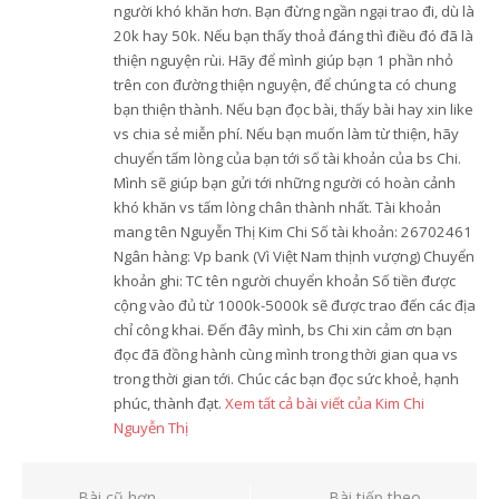
người khó khăn hơn. Bạn đừng ngần ngại trao đi, dù là
20k hay 50k. Nếu bạn thấy thoả đáng thì điều đó đã là
thiện nguyện rùi. Hãy để mình giúp bạn 1 phần nhỏ
trên con đường thiện nguyện, để chúng ta có chung
bạn thiện thành. Nếu bạn đọc bài, thấy bài hay xin like
vs chia sẻ miễn phí. Nếu bạn muốn làm từ thiện, hãy
chuyển tấm lòng của bạn tới số tài khoản của bs Chi.
Mình sẽ giúp bạn gửi tới những người có hoàn cảnh
khó khăn vs tấm lòng chân thành nhất. Tài khoản
mang tên Nguyễn Thị Kim Chi Số tài khoản: 26702461
Ngân hàng: Vp bank (Vì Việt Nam thịnh vượng) Chuyển
khoản ghi: TC tên người chuyển khoản Số tiền được
cộng vào đủ từ 1000k-5000k sẽ được trao đến các địa
chỉ công khai. Đến đây mình, bs Chi xin cảm ơn bạn
đọc đã đồng hành cùng mình trong thời gian qua vs
trong thời gian tới. Chúc các bạn đọc sức khoẻ, hạnh
phúc, thành đạt.
Xem tất cả bài viết của Kim Chi
Nguyễn Thị
Bài cũ hơn
Bài tiếp theo