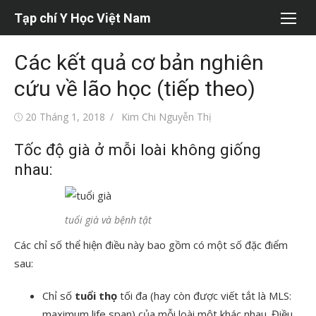
Chuyển
Tạp chí Y Học Việt Nam
tới
nội
Các kết quả cơ bản nghiên
dung
cứu về lão học (tiếp theo)
Đăng
Tác
20 Tháng 1, 2018
Kim Chi Nguyễn Thị
vào
giả
Tốc độ già ở mỗi loài không giống
nhau:
tuổi già và bệnh tật
Các chỉ số thể hiện điều này bao gồm có một số đặc điểm
sau:
Chỉ số
tuổi thọ
tối đa (hay còn được viết tắt là MLS:
maximum life span) của mỗi loài một khác nhau. Điều