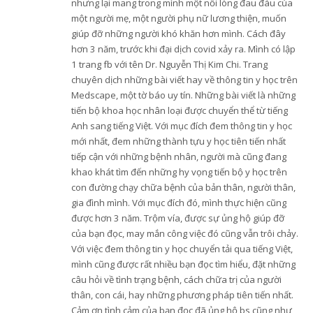
nhưng lại mang trong mình một nỗi lòng đau đáu của
một người mẹ, một người phụ nữ lương thiện, muốn
giúp đỡ những người khó khăn hơn mình. Cách đây
hơn 3 năm, trước khi đại dịch covid xảy ra. Mình có lập
1 trang fb với tên Dr. Nguyễn Thị Kim Chi. Trang
chuyên dịch những bài viết hay về thông tin y học trên
Medscape, một tờ báo uy tín. Những bài viết là những
tiến bộ khoa học nhân loại được chuyển thể từ tiếng
Anh sang tiếng Việt. Với mục đích đem thông tin y học
mới nhất, đem những thành tựu y học tiên tiến nhất
tiếp cận với những bệnh nhân, người mà cũng đang
khao khát tìm đến những hy vọng tiến bộ y học trên
con đường chạy chữa bệnh của bản thân, người thân,
gia đình mình. Với mục đích đó, mình thực hiện cũng
được hơn 3 năm. Trộm vía, được sự ủng hộ giúp đỡ
của bạn đọc, may mắn công việc đó cũng vẫn trôi chảy.
Với việc đem thông tin y học chuyển tải qua tiếng Việt,
mình cũng được rất nhiều bạn đọc tìm hiểu, đặt những
câu hỏi về tình trạng bệnh, cách chữa trị của người
thân, con cái, hay những phương pháp tiên tiến nhất.
Cảm ơn tình cảm của bạn đọc đã ủng hộ bs cũng như