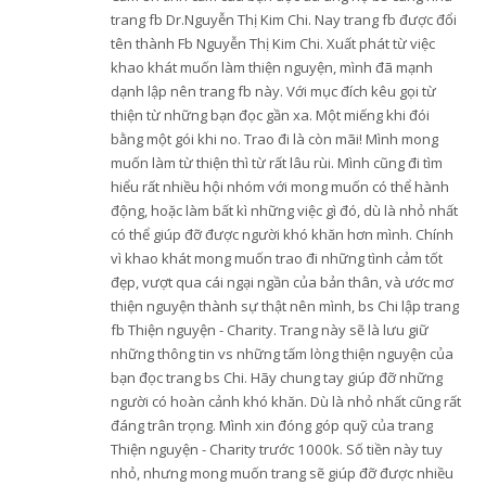
trang fb Dr.Nguyễn Thị Kim Chi. Nay trang fb được đổi
tên thành Fb Nguyễn Thị Kim Chi. Xuất phát từ việc
khao khát muốn làm thiện nguyện, mình đã mạnh
dạnh lập nên trang fb này. Với mục đích kêu gọi từ
thiện từ những bạn đọc gần xa. Một miếng khi đói
bằng một gói khi no. Trao đi là còn mãi! Mình mong
muốn làm từ thiện thì từ rất lâu rùi. Mình cũng đi tìm
hiểu rất nhiều hội nhóm với mong muốn có thể hành
động, hoặc làm bất kì những việc gì đó, dù là nhỏ nhất
có thể giúp đỡ được người khó khăn hơn mình. Chính
vì khao khát mong muốn trao đi những tình cảm tốt
đẹp, vượt qua cái ngại ngần của bản thân, và ước mơ
thiện nguyện thành sự thật nên mình, bs Chi lập trang
fb Thiện nguyện - Charity. Trang này sẽ là lưu giữ
những thông tin vs những tấm lòng thiện nguyện của
bạn đọc trang bs Chi. Hãy chung tay giúp đỡ những
người có hoàn cảnh khó khăn. Dù là nhỏ nhất cũng rất
đáng trân trọng. Mình xin đóng góp quỹ của trang
Thiện nguyện - Charity trước 1000k. Số tiền này tuy
nhỏ, nhưng mong muốn trang sẽ giúp đỡ được nhiều