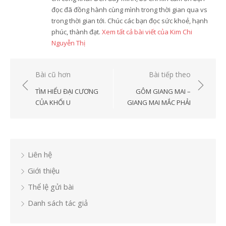
đọc đã đồng hành cùng mình trong thời gian qua vs
trong thời gian tới. Chúc các bạn đọc sức khoẻ, hạnh
phúc, thành đạt.
Xem tất cả bài viết của Kim Chi
Nguyễn Thị
Điều
Bài cũ hơn
Bài tiếp theo
hướng
TÌM HIỂU ĐẠI CƯƠNG
GÔM GIANG MAI –
bài
CỦA KHỐI U
GIANG MAI MẮC PHẢI
viết
Liên hệ
Giới thiệu
Thể lệ gửi bài
Danh sách tác giả