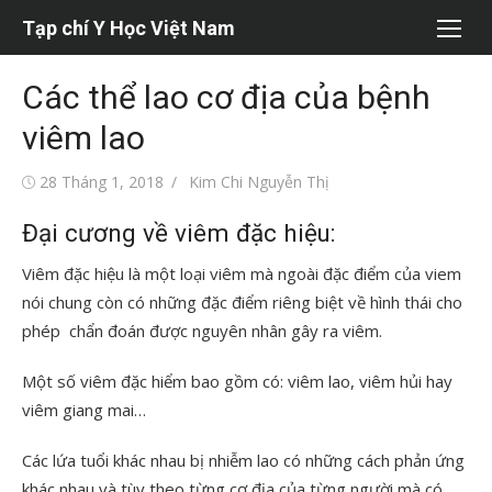
Chuyển
Tạp chí Y Học Việt Nam
tới
nội
Các thể lao cơ địa của bệnh
dung
viêm lao
Đăng
Tác
28 Tháng 1, 2018
Kim Chi Nguyễn Thị
vào
giả
Đại cương về viêm đặc hiệu:
Viêm đặc hiệu là một loại viêm mà ngoài đặc điểm của viem
nói chung còn có những đặc điểm riêng biệt về hình thái cho
phép chẩn đoán được nguyên nhân gây ra viêm.
Một số viêm đặc hiểm bao gồm có: viêm lao, viêm hủi hay
viêm giang mai…
Các lứa tuổi khác nhau bị nhiễm lao có những cách phản ứng
khác nhau và tùy theo từng cơ địa của từng người mà có