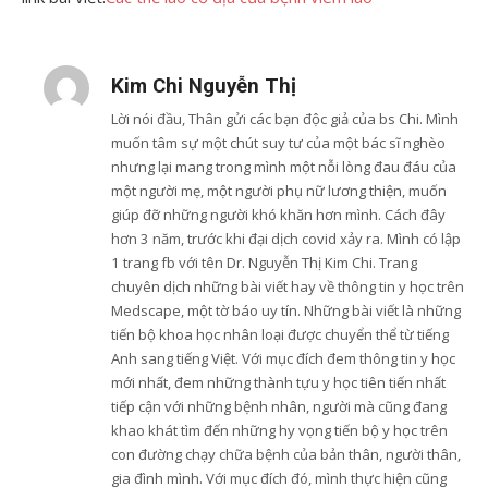
Kim Chi Nguyễn Thị
Lời nói đầu, Thân gửi các bạn độc giả của bs Chi. Mình
muốn tâm sự một chút suy tư của một bác sĩ nghèo
nhưng lại mang trong mình một nỗi lòng đau đáu của
một người mẹ, một người phụ nữ lương thiện, muốn
giúp đỡ những người khó khăn hơn mình. Cách đây
hơn 3 năm, trước khi đại dịch covid xảy ra. Mình có lập
1 trang fb với tên Dr. Nguyễn Thị Kim Chi. Trang
chuyên dịch những bài viết hay về thông tin y học trên
Medscape, một tờ báo uy tín. Những bài viết là những
tiến bộ khoa học nhân loại được chuyển thể từ tiếng
Anh sang tiếng Việt. Với mục đích đem thông tin y học
mới nhất, đem những thành tựu y học tiên tiến nhất
tiếp cận với những bệnh nhân, người mà cũng đang
khao khát tìm đến những hy vọng tiến bộ y học trên
con đường chạy chữa bệnh của bản thân, người thân,
gia đình mình. Với mục đích đó, mình thực hiện cũng