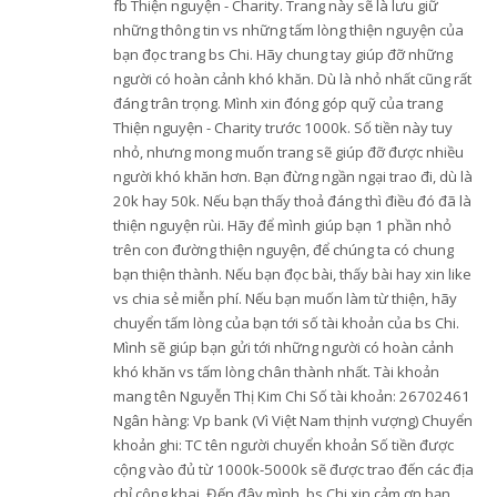
fb Thiện nguyện - Charity. Trang này sẽ là lưu giữ
những thông tin vs những tấm lòng thiện nguyện của
bạn đọc trang bs Chi. Hãy chung tay giúp đỡ những
người có hoàn cảnh khó khăn. Dù là nhỏ nhất cũng rất
đáng trân trọng. Mình xin đóng góp quỹ của trang
Thiện nguyện - Charity trước 1000k. Số tiền này tuy
nhỏ, nhưng mong muốn trang sẽ giúp đỡ được nhiều
người khó khăn hơn. Bạn đừng ngần ngại trao đi, dù là
20k hay 50k. Nếu bạn thấy thoả đáng thì điều đó đã là
thiện nguyện rùi. Hãy để mình giúp bạn 1 phần nhỏ
trên con đường thiện nguyện, để chúng ta có chung
bạn thiện thành. Nếu bạn đọc bài, thấy bài hay xin like
vs chia sẻ miễn phí. Nếu bạn muốn làm từ thiện, hãy
chuyển tấm lòng của bạn tới số tài khoản của bs Chi.
Mình sẽ giúp bạn gửi tới những người có hoàn cảnh
khó khăn vs tấm lòng chân thành nhất. Tài khoản
mang tên Nguyễn Thị Kim Chi Số tài khoản: 26702461
Ngân hàng: Vp bank (Vì Việt Nam thịnh vượng) Chuyển
khoản ghi: TC tên người chuyển khoản Số tiền được
cộng vào đủ từ 1000k-5000k sẽ được trao đến các địa
chỉ công khai. Đến đây mình, bs Chi xin cảm ơn bạn