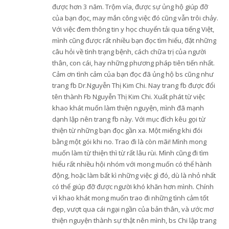
được hơn 3 năm. Trộm vía, được sự ủng hộ giúp đỡ
của bạn đọc, may mắn công việc đó cũng vẫn trôi chảy.
Với việc đem thông tin y học chuyển tải qua tiếng Việt,
mình cũng được rất nhiều bạn đọc tìm hiểu, đặt những
câu hỏi về tình trạng bệnh, cách chữa trị của người
thân, con cái, hay những phương pháp tiên tiến nhất.
Cảm ơn tình cảm của bạn đọc đã ủng hộ bs cũng như
trang fb Dr.Nguyễn Thị Kim Chi. Nay trang fb được đổi
tên thành Fb Nguyễn Thị Kim Chi. Xuất phát từ việc
khao khát muốn làm thiện nguyện, mình đã mạnh
dạnh lập nên trang fb này. Với mục đích kêu gọi từ
thiện từ những bạn đọc gần xa. Một miếng khi đói
bằng một gói khi no. Trao đi là còn mãi! Mình mong
muốn làm từ thiện thì từ rất lâu rùi. Mình cũng đi tìm
hiểu rất nhiều hội nhóm với mong muốn có thể hành
động, hoặc làm bất kì những việc gì đó, dù là nhỏ nhất
có thể giúp đỡ được người khó khăn hơn mình. Chính
vì khao khát mong muốn trao đi những tình cảm tốt
đẹp, vượt qua cái ngại ngần của bản thân, và ước mơ
thiện nguyện thành sự thật nên mình, bs Chi lập trang