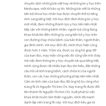
chuyên dịch những bài viết hay về thông tin y học trên
Medscape, một tờ báo uy tín. Những bài viết là những
tiến bộ khoa học nhân loại được chuyển thể từ tiếng
Anh sang tiếng Việt. Với mục đích đem thông tin y học
mới nhất, đem những thành tựu y học tiên tiến nhất
tiếp cận với những bệnh nhân, người mà cũng đang
khao khát tìm đến những hy vọng tiến bộ y học trên
con đường chạy chữa bệnh của bản thân, người thân,
gia đình mình. Với mục đích đó, mình thực hiện cũng
được hơn 3 năm. Trộm vía, được sự ủng hộ giúp đỡ
của bạn đọc, may mắn công việc đó cũng vẫn trôi chảy.
Với việc đem thông tin y học chuyển tải qua tiếng Việt,
mình cũng được rất nhiều bạn đọc tìm hiểu, đặt những
câu hỏi về tình trạng bệnh, cách chữa trị của người
thân, con cái, hay những phương pháp tiên tiến nhất.
Cảm ơn tình cảm của bạn đọc đã ủng hộ bs cũng như
trang fb Dr.Nguyễn Thị Kim Chi. Nay trang fb được đổi
tên thành Fb Nguyễn Thị Kim Chi. Xuất phát từ việc
khao khát muốn làm thiện nguyện, mình đã mạnh
dạnh lập nên trang fb này. Với mục đích kêu gọi từ