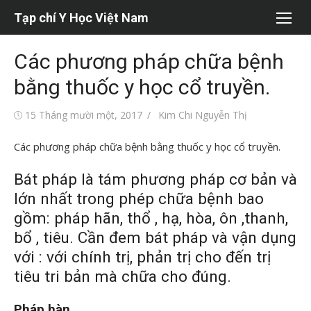
Chuyển
Tạp chí Y Học Việt Nam
tới
nội
Các phương pháp chữa bệnh
dung
bằng thuốc y học cổ truyền.
Đăng
Tác
15 Tháng mười một, 2017
Kim Chi Nguyễn Thị
vào
giả
Các phương pháp chữa bệnh bằng thuốc y học cổ truyền.
Bát pháp là tám phương pháp cơ bản và
lớn nhất trong phép chữa bệnh bao
gồm: pháp hãn, thổ , hạ, hòa, ôn ,thanh,
bổ , tiêu. Cần đem bát pháp và vận dụng
với : với chính trị, phản trị cho đến trị
tiêu tri bản mà chữa cho đúng.
Pháp hàn