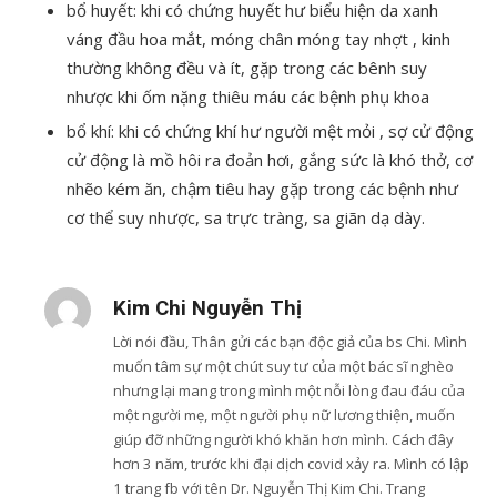
bổ huyết: khi có chứng huyết hư biểu hiện da xanh
váng đầu hoa mắt, móng chân móng tay nhợt , kinh
thường không đều và ít, gặp trong các bênh suy
nhược khi ốm nặng thiêu máu các bệnh phụ khoa
bổ khí: khi có chứng khí hư người mệt mỏi , sợ cử động
cử động là mồ hôi ra đoản hơi, gắng sức là khó thở, cơ
nhẽo kém ăn, chậm tiêu hay gặp trong các bệnh như
cơ thể suy nhược, sa trực tràng, sa giãn dạ dày.
Kim Chi Nguyễn Thị
Lời nói đầu, Thân gửi các bạn độc giả của bs Chi. Mình
muốn tâm sự một chút suy tư của một bác sĩ nghèo
nhưng lại mang trong mình một nỗi lòng đau đáu của
một người mẹ, một người phụ nữ lương thiện, muốn
giúp đỡ những người khó khăn hơn mình. Cách đây
hơn 3 năm, trước khi đại dịch covid xảy ra. Mình có lập
1 trang fb với tên Dr. Nguyễn Thị Kim Chi. Trang