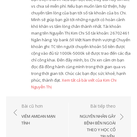
vs chia sẻ miễn phí. Nếu bạn muốn làm từ thiện, hãy
chuyển tấm lòng của bạn tới số tài khoản của bs Chi.
Mình sẽ giúp bạn gửi tới những người có hoàn cảnh
khó khăn vs tấm lòng chân thành nhất. Tài khoản
mang tên Nguyễn Thị Kim Chi Số tài khoản: 26702461
Ngân hàng: Vp bank (Vì Việt Nam thịnh vượng) Chuyển
khoản ghi: TC tên người chuyển khoản Số tiền được
cộng vào đủ từ 1000k-5000k sẽ được trao đến các địa
chỉ công khai. Đến đây mình, bs Chi xin cảm ơn bạn
đọc đã đồng hành cùng mình trong thời gian qua vs
trong thời gian tới. Chúc các bạn đọc sức khoẻ, hạnh
phúc, thành đạt.
Xem tất cả bài viết của Kim Chi
Nguyễn Thị
Điều
Bài cũ hơn
Bài tiếp theo
hướng
VIÊM AMIDAN MẠN
NGUYÊN NHÂN GÂY
bài
TÍNH
BỆNH BÊN NGOÀI
THEO Y HỌC CỔ
viết
TRUYỀN.