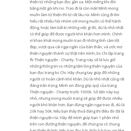
thiện từ những bạn đọc gần xa. Một miếng khi đói
bằng một gói khi no. Trao đi là còn mãi! Mình mong
muốn làm từ thiện thì từ rất lâu rùi. Mình cũng đi tìm
hiểu rất nhiều hội nhóm với mong muốn có thể hành
động, hoặc làm bất kì những việc gì đó, dù là nhỏ nhất
có thể giúp đỡ được người khó khăn hơn mình. Chính
vì khao khát mong muốn trao đi những tình cảm tốt
đẹp, vượt qua cái ngại ngần của bản thân, và ước mơ
thiện nguyện thành sự thật nên mình, bs Chi lập trang
fb Thiện nguyện - Charity. Trang này sẽ là lưu giữ
những thông tin vs những tấm lòng thiện nguyện của
bạn đọc trang bs Chi. Hãy chung tay giúp đỡ những
người có hoàn cảnh khó khăn. Dù là nhỏ nhất cũng rất
đáng trân trọng. Mình xin đóng góp quỹ của trang
Thiện nguyện - Charity trước 1000k. Số tiền này tuy
nhỏ, nhưng mong muốn trang sẽ giúp đỡ được nhiều
người khó khăn hơn. Bạn đừng ngần ngại trao đi, dù là
20k hay 50k. Nếu bạn thấy thoả đáng thì điều đó đã là
thiện nguyện rùi. Hãy để mình giúp bạn 1 phần nhỏ
trên con đường thiện nguyện, để chúng ta có chung
bạn thiện thành. Nếu bạn đọc bài, thấy bài hay xin like