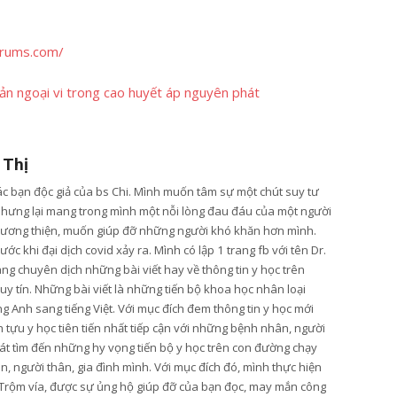
orums.com/
ản ngoại vi trong cao huyết áp nguyên phát
 Thị
các bạn độc giả của bs Chi. Mình muốn tâm sự một chút suy tư
nhưng lại mang trong mình một nỗi lòng đau đáu của một người
lương thiện, muốn giúp đỡ những người khó khăn hơn mình.
ớc khi đại dịch covid xảy ra. Mình có lập 1 trang fb với tên Dr.
ang chuyên dịch những bài viết hay về thông tin y học trên
y tín. Những bài viết là những tiến bộ khoa học nhân loại
g Anh sang tiếng Việt. Với mục đích đem thông tin y học mới
tựu y học tiên tiến nhất tiếp cận với những bệnh nhân, người
t tìm đến những hy vọng tiến bộ y học trên con đường chạy
, người thân, gia đình mình. Với mục đích đó, mình thực hiện
Trộm vía, được sự ủng hộ giúp đỡ của bạn đọc, may mắn công