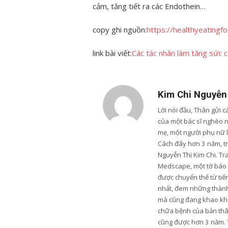
cảm, tăng tiết ra các Endothein…
copy ghi nguồn:
https://healthyeatingf
link bài viết:
Các tác nhân làm tăng sức c
Kim Chi Nguyễn
Lời nói đầu, Thân gửi 
của một bác sĩ nghèo 
mẹ, một người phụ nữ 
Cách đây hơn 3 năm, trư
Nguyễn Thị Kim Chi. Tr
Medscape, một tờ báo u
được chuyển thể từ tiến
nhất, đem những thành 
mà cũng đang khao khá
chữa bệnh của bản thân
cũng được hơn 3 năm. 