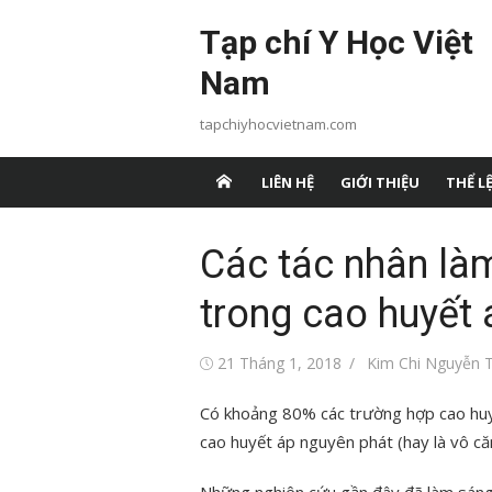
Chuyển
Tạp chí Y Học Việt
tới
nội
Nam
dung
tapchiyhocvietnam.com
LIÊN HỆ
GIỚI THIỆU
THỂ LỆ
Các tác nhân làm
trong cao huyết
Đăng
Tác
21 Tháng 1, 2018
Kim Chi Nguyễn T
vào
giả
Có khoảng 80% các trường hợp cao huy
cao huyết áp nguyên phát (hay là vô că