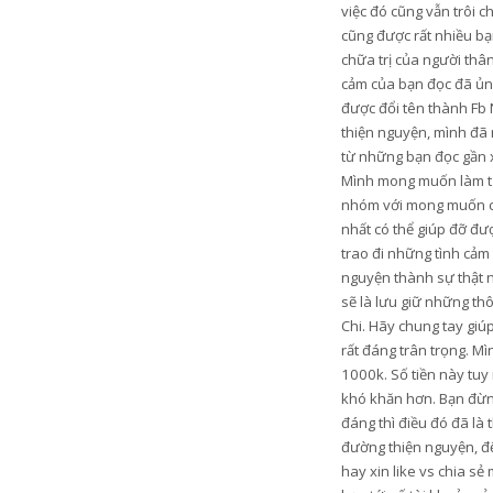
việc đó cũng vẫn trôi c
cũng được rất nhiều bạn
chữa trị của người thâ
cảm của bạn đọc đã ủng
được đổi tên thành Fb 
thiện nguyện, mình đã 
từ những bạn đọc gần xa
Mình mong muốn làm từ t
nhóm với mong muốn có 
nhất có thể giúp đỡ đ
trao đi những tình cảm
nguyện thành sự thật n
sẽ là lưu giữ những th
Chi. Hãy chung tay gi
rất đáng trân trọng. M
1000k. Số tiền này tu
khó khăn hơn. Bạn đừng
đáng thì điều đó đã là
đường thiện nguyện, để
hay xin like vs chia s