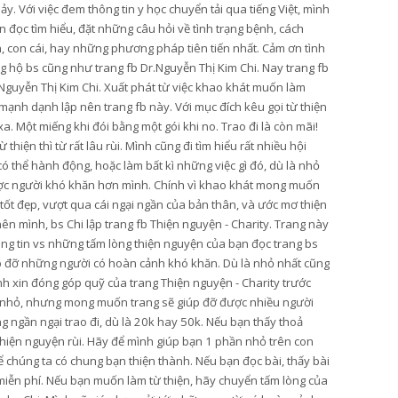
hảy. Với việc đem thông tin y học chuyển tải qua tiếng Việt, mình
 đọc tìm hiểu, đặt những câu hỏi về tình trạng bệnh, cách
n, con cái, hay những phương pháp tiên tiến nhất. Cảm ơn tình
 hộ bs cũng như trang fb Dr.Nguyễn Thị Kim Chi. Nay trang fb
Nguyễn Thị Kim Chi. Xuất phát từ việc khao khát muốn làm
mạnh dạnh lập nên trang fb này. Với mục đích kêu gọi từ thiện
. Một miếng khi đói bằng một gói khi no. Trao đi là còn mãi!
hiện thì từ rất lâu rùi. Mình cũng đi tìm hiểu rất nhiều hội
thể hành động, hoặc làm bất kì những việc gì đó, dù là nhỏ
ược người khó khăn hơn mình. Chính vì khao khát mong muốn
 tốt đẹp, vượt qua cái ngại ngần của bản thân, và ước mơ thiện
ên mình, bs Chi lập trang fb Thiện nguyện - Charity. Trang này
ông tin vs những tấm lòng thiện nguyện của bạn đọc trang bs
úp đỡ những người có hoàn cảnh khó khăn. Dù là nhỏ nhất cũng
ình xin đóng góp quỹ của trang Thiện nguyện - Charity trước
y nhỏ, nhưng mong muốn trang sẽ giúp đỡ được nhiều người
 ngần ngại trao đi, dù là 20k hay 50k. Nếu bạn thấy thoả
 thiện nguyện rùi. Hãy để mình giúp bạn 1 phần nhỏ trên con
 chúng ta có chung bạn thiện thành. Nếu bạn đọc bài, thấy bài
ẻ miễn phí. Nếu bạn muốn làm từ thiện, hãy chuyển tấm lòng của