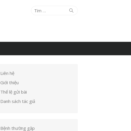
Tìm
Tìm
kiếm
kết
quả
cho:
Liên hệ
Giới thiệu
Thể lệ gửi bài
Danh sách tác giả
Bệnh thường gặp