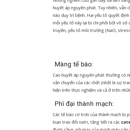
Những nghiên cứu gần đây đã làm sáng 
huyết áp nguyên phát. Tuy nhiên, vẫn ch
nào duy trì bệnh. Hai yếu tố quyết định
mỗi yếu tố này lại bị chi phối bởi vô số
truyền, yếu tố môi trường (NaCl, stres
Màng tế bào:
Cao huyết áp nguyên phát thường có n
vận chuyển của các chất (nhất là sự trao 
hiện trên thực nghiệm và cả ở trên nhữ
Phì đại thành mạch:
Các tế bào cơ trơn của thành mạch bị ph
loạn trao đổi natri, tăng tiết ra các
cat
được rằng, nội mạc của mạch máu sản xu