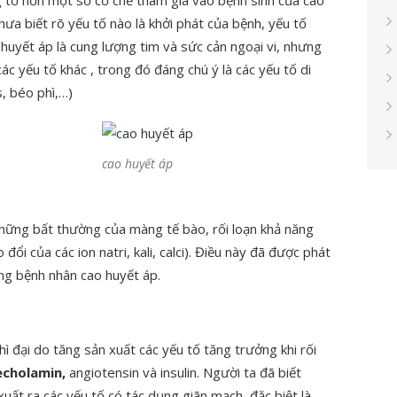
tỏ hơn một số cơ chế tham gia vào bệnh sinh của cao
ưa biết rõ yếu tố nào là khởi phát của bệnh, yếu tố
 huyết áp là cung lượng tim và sức cản ngoại vi, nhưng
 các yếu tố khác , trong đó đáng chú ý là các yếu tố di
s, béo phì,…)
cao huyết áp
hững bất thường của màng tế bào, rối loạn khả năng
đổi của các ion natri, kali, calci). Điều này đã được phát
ng bệnh nhân cao huyết áp.
ì đại do tăng sản xuất các yếu tố tăng trưởng khi rối
echolamin,
angiotensin và insulin. Người ta đã biết
ất ra các yếu tố có tác dụng giãn mạch, đặc biệt là