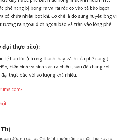
các phế nang bị bong ra và rải rác co vào tế bào bạch
 và có chứa nhiều bọt khí. Cơ chế là do sung huyết lòng vi
t tương ra ngoài dịch ngoại bào và tràn vào lòng phế
 đại thực bào):
c tế bào lót ở trong thành hay vách của phế nang (
ên, biến hình và sinh sản ra nhiều , sau đó chúng rơi
đại thực bào với số lượng khá nhiều.
orums.com/
hổi
 Thị
các bạn độc giả của bs Chi. Mình muốn tâm sự một chút suy tư