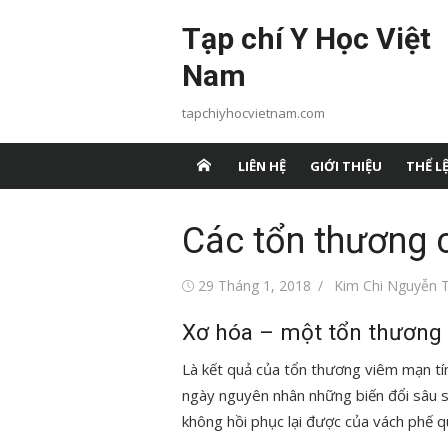
Chuyển
Tạp chí Y Học Việt
tới
nội
Nam
dung
tapchiyhocvietnam.com
LIÊN HỆ
GIỚI THIỆU
THỂ LỆ
Các tổn thương c
Đăng
Tác
29 Tháng 1, 2018
Kim Chi Nguyễn T
vào
giả
Xơ hóa – một tổn thương 
Là kết quả của tổn thương viêm mạn tín
ngày nguyên nhân những biến đổi sâu 
không hồi phục lại được của vách phế q