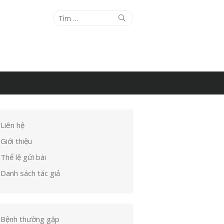
Tìm
Tìm
kiếm
kết
quả
cho:
Liên hệ
Giới thiệu
Thể lệ gửi bài
Danh sách tác giả
Bệnh thường gặp