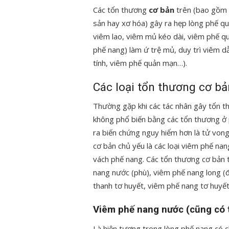
Các tổn thương
cơ bản
trên (bao gồm có
sản hay xơ hóa) gây ra hẹp lòng phế q
viêm lao, viêm mủ kéo dài, viêm phế q
phế nang) làm ứ trệ mủ, duy trì viêm 
tính, viêm phế quản mạn…).
Các loại tổn thương cơ bản
Thường gặp khi các tác nhân gây tổn 
không phổ biến bằng các tổn thương ở 
ra biến chứng nguy hiểm hơn là tử vong
cơ bản chủ yếu là các loại viêm phế na
vách phế nang. Các tổn thương cơ bản t
nang nước (phù), viêm phế nang long (
thanh tơ huyết, viêm phế nang tơ huyế
Viêm phế nang nước (cũng có t
Là hiện tượng trong lòng phế nang có