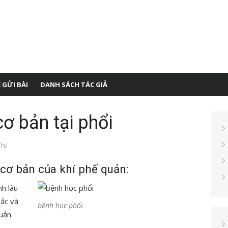
 GỬI BÀI
DANH SÁCH TÁC GIẢ
ơ bản tại phổi
hị
cơ bản của khí phế quản:
h lâu
sắc và
bệnh học phổi
uản.