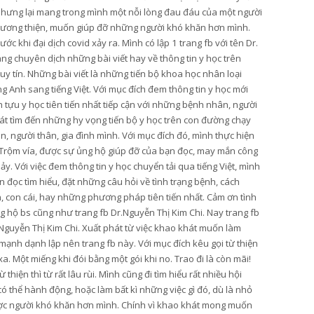
nhưng lại mang trong mình một nỗi lòng đau đáu của một người
lương thiện, muốn giúp đỡ những người khó khăn hơn mình.
ớc khi đại dịch covid xảy ra. Mình có lập 1 trang fb với tên Dr.
ang chuyên dịch những bài viết hay về thông tin y học trên
y tín. Những bài viết là những tiến bộ khoa học nhân loại
g Anh sang tiếng Việt. Với mục đích đem thông tin y học mới
tựu y học tiên tiến nhất tiếp cận với những bệnh nhân, người
t tìm đến những hy vọng tiến bộ y học trên con đường chạy
, người thân, gia đình mình. Với mục đích đó, mình thực hiện
Trộm vía, được sự ủng hộ giúp đỡ của bạn đọc, may mắn công
hảy. Với việc đem thông tin y học chuyển tải qua tiếng Việt, mình
 đọc tìm hiểu, đặt những câu hỏi về tình trạng bệnh, cách
n, con cái, hay những phương pháp tiên tiến nhất. Cảm ơn tình
 hộ bs cũng như trang fb Dr.Nguyễn Thị Kim Chi. Nay trang fb
Nguyễn Thị Kim Chi. Xuất phát từ việc khao khát muốn làm
mạnh dạnh lập nên trang fb này. Với mục đích kêu gọi từ thiện
. Một miếng khi đói bằng một gói khi no. Trao đi là còn mãi!
hiện thì từ rất lâu rùi. Mình cũng đi tìm hiểu rất nhiều hội
thể hành động, hoặc làm bất kì những việc gì đó, dù là nhỏ
ược người khó khăn hơn mình. Chính vì khao khát mong muốn