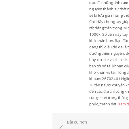
trao đi những tình cảm
nguyện thành sự thật n
sẽ là lưu giữ những th
Chi. Hãy chung tay gi
rất đáng trân trọng. M
1000k. Số tiền này tu
khó khăn hơn. Bạn đừng
đáng thì điều đó đã là
đường thiện nguyện, để
hay xin like vs chia s
bạn tới số tài khoản c
khó khăn vs tấm lòng c
khoản: 26702461 Ngân 
TC tên người chuyển k
đến các địa chỉ công k
cùng mình trong thời gi
phúc, thành đạt.
Xem tấ
Điều
Bài cũ hơn