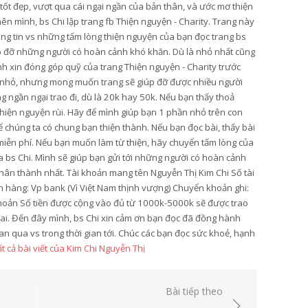
 tốt đẹp, vượt qua cái ngại ngần của bản thân, và ước mơ thiện
ên mình, bs Chi lập trang fb Thiện nguyện - Charity. Trang này
ông tin vs những tấm lòng thiện nguyện của bạn đọc trang bs
úp đỡ những người có hoàn cảnh khó khăn. Dù là nhỏ nhất cũng
ình xin đóng góp quỹ của trang Thiện nguyện - Charity trước
y nhỏ, nhưng mong muốn trang sẽ giúp đỡ được nhiều người
 ngần ngại trao đi, dù là 20k hay 50k. Nếu bạn thấy thoả
 thiện nguyện rùi. Hãy để mình giúp bạn 1 phần nhỏ trên con
 chúng ta có chung bạn thiện thành. Nếu bạn đọc bài, thấy bài
ẻ miễn phí. Nếu bạn muốn làm từ thiện, hãy chuyển tấm lòng của
ủa bs Chi. Mình sẽ giúp bạn gửi tới những người có hoàn cảnh
hân thành nhất. Tài khoản mang tên Nguyễn Thị Kim Chi Số tài
hàng: Vp bank (Vì Việt Nam thịnh vượng) Chuyển khoản ghi:
hoản Số tiền được cộng vào đủ từ 1000k-5000k sẽ được trao
hai. Đến đây mình, bs Chi xin cảm ơn bạn đọc đã đồng hành
an qua vs trong thời gian tới. Chúc các bạn đọc sức khoẻ, hạnh
t cả bài viết của Kim Chi Nguyễn Thị
Bài tiếp theo