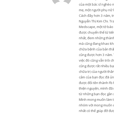
của một bác sĩ nghèo 
mẹ, một người phụ nữ 
Cách đây hơn 3 năm, trư
Nguyễn Thị Kim Chi. Tr
Medscape, một tờ báo u
được chuyển thể từ tiến
nhất, đem những thành 
mà cũng đang khao khá
chữa bệnh của bản thân
cũng được hơn 3 năm. 
việc đó cũng vẫn trôi c
cũng được rất nhiều bạn
chữa trị của người thâ
cảm của bạn đọc đã ủng
được đổi tên thành Fb 
thiện nguyện, mình đã 
từ những bạn đọc gần xa
Mình mong muốn làm từ t
nhóm với mong muốn có 
nhất có thể giúp đỡ đ