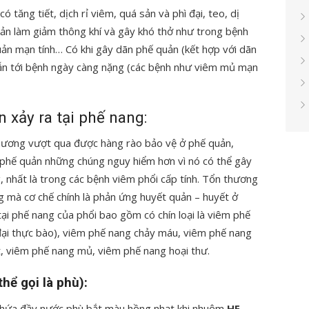
 tăng tiết, dịch rỉ viêm, quá sản và phì đại, teo, dị
uản làm giảm thông khí và gây khó thở như trong bệnh
uản mạn tính… Có khi gây dãn phế quản (kết hợp với dãn
dẫn tới bệnh ngày càng nặng (các bệnh như viêm mủ mạn
 xảy ra tại phế nang:
thương vượt qua được hàng rào bảo vệ ở phế quản,
phế quản những chúng nguy hiểm hơn vì nó có thể gây
, nhất là trong các bệnh viêm phổi cấp tính. Tổn thương
ng mà cơ chế chính là phản ứng huyết quản – huyết ở
ại phế nang của phổi bao gồm có chín loại là viêm phế
đại thực bào), viêm phế nang chảy máu, viêm phế nang
t, viêm phế nang mủ, viêm phế nang hoại thư.
hể gọi là phù):
 chứa đầy nước phù bắt màu hồng nhạt khi nhuộm
HE,