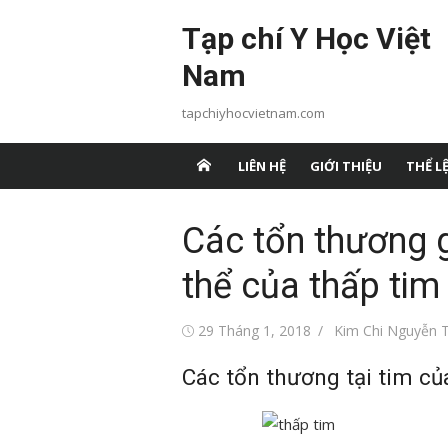
Chuyển
Tạp chí Y Học Việt
tới
nội
Nam
dung
tapchiyhocvietnam.com
LIÊN HỆ
GIỚI THIỆU
THỂ LỆ
Các tổn thương g
thể của thấp tim
Đăng
Tác
29 Tháng 1, 2018
Kim Chi Nguyễn T
vào
giả
Các tổn thương tại tim của