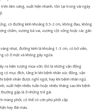
 trên lâm sàng, xuất hiện nhanh, tồn tại trong vài ngày
ì.
ứng, có đường kính khoảng 0.5-2 cm, không đau, không
ương chẩm, xương bả vai, xương cột sống hoặc các gân
àng nhạt, đường kính là khoảng 1-3 cm, có bờ viền,
ông có ở mặt và không gây ngứa.
gây ra hiện tượng múa vờn. Đó là những vận động
g có mục đích, tăng ln khi bệnh nhân xúc động, vận
hi bệnh nhân được nghỉ ngơi, hay khi bệnh nhân ngủ.
nh, xuất hiện nhiều tuần hoặc nhiều tháng sau khi bệnh
à thường gặp là ở những trẻ gái.
ch màng phổi, có thể có cơn phù phổi cấp.
thận hay đái máu.