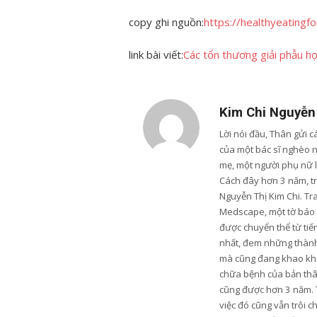
copy ghi nguồn:
https://healthyeatingf
link bài viết:
Các tổn thương giải phẫu họ
Kim Chi Nguyễn
Lời nói đầu, Thân gửi 
của một bác sĩ nghèo 
mẹ, một người phụ nữ 
Cách đây hơn 3 năm, trư
Nguyễn Thị Kim Chi. Tr
Medscape, một tờ báo u
được chuyển thể từ tiến
nhất, đem những thành 
mà cũng đang khao khá
chữa bệnh của bản thân
cũng được hơn 3 năm. 
việc đó cũng vẫn trôi c