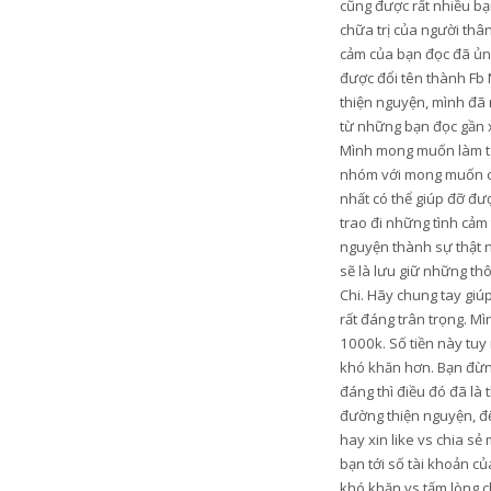
cũng được rất nhiều bạn
chữa trị của người thâ
cảm của bạn đọc đã ủng
được đổi tên thành Fb 
thiện nguyện, mình đã 
từ những bạn đọc gần xa
Mình mong muốn làm từ t
nhóm với mong muốn có 
nhất có thể giúp đỡ đ
trao đi những tình cảm
nguyện thành sự thật n
sẽ là lưu giữ những th
Chi. Hãy chung tay gi
rất đáng trân trọng. M
1000k. Số tiền này tu
khó khăn hơn. Bạn đừng
đáng thì điều đó đã là
đường thiện nguyện, để
hay xin like vs chia s
bạn tới số tài khoản c
khó khăn vs tấm lòng c