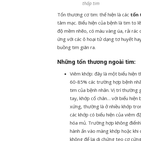
thấp tim
Tổn thương cơ tim: thể hiện là các
tổn
tâm mạc. Biểu hiện của bệnh là tim to l
độ mềm nhẽo, có màu vàng úa, rải rá
ứng với các ô hoại tử dạng tơ huyết hay
buồng tim giãn ra.
Những tổn thương ngoài tim:
Viêm khớp: đây là một biểu hiện 
60-85% các trường hợp bệnh nhân)
tim của bệnh nhân. Vị trí thường 
tay, khớp cổ chân… với biểu hiện
xứng, thường là ở nhiều khớp tron
các khớp có biểu hiện của viêm đặ
hóa mủ. Trường hợp không điểnhình
hành ấn vào màng khớp hoặc khi d
không để lại di chứng teo cơ cứn