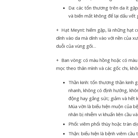
Da: các tổn thương trên da ít gặp
và biến mất không để lại dấu vết g
+ Hạt Meynt: hiếm gặp, là những hạt c
dính vào da mà dính vào với nền của x
duỗi của vùng gối…
+ Ban vòng: có màu hồng hoặc có màu v
mọc theo thân mình và các gốc chi, kh
Thần kinh: tổn thương thần kinh 
nhanh, không có định hướng, khôn
động hay gắng sức; giảm và hết k
Múa vờn là biểu hiện muộn của bệ
nhân bị nhiễm vi khuẩn liên cầu v
Phổi: viêm phổi thùy hoặc tràn dị
Thận: biểu hiện là bệnh viêm cầu 