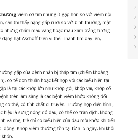
 thương
viêm cơ tim nhưng ít gặp hơn so với viêm nội
ên, cân thì thấy nặng gấp rưỡi so với bình thường, mật
c có những chấm màu vàng hoặc màu xám trắng tương
 dạng hạt Aschoff trên vi thể. Thành tim dày lên,
thường gặp của bệnh nhân bị thấp tim (chiếm khoảng
, có tể đơn thuần hoặc kết hợp với các biểu hiện tại
gặp là tại các khớp lớn như khớp gối, khớp vai, khớp cổ
 bệnh trên lâm sàng là các bệnh viêm khớp không đối
g cơ thể, có tính chất di truyền. Trường hợp điển hình ,
c hiệu là sưng nóng đỏ đau, có thể có tràn dịch, không
 và nhẹ, trẻ chỉ có biểu hiện của đau mỏi khớp khi tiến
i động. Khớp viêm thường tồn tại từ 3-5 ngày, khi khỏi
g khớp.