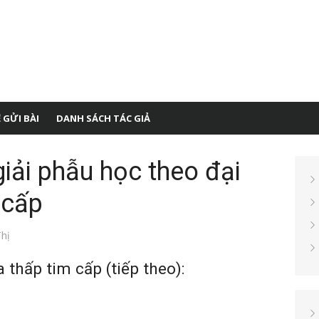
 GỬI BÀI
DANH SÁCH TÁC GIẢ
iải phẫu học theo đại
 cấp
hị
 thấp tim cấp (tiếp theo):