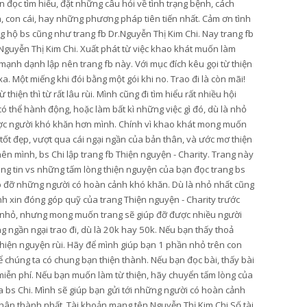
 đọc tìm hiểu, đặt những câu hỏi về tình trạng bệnh, cách
n, con cái, hay những phương pháp tiên tiến nhất. Cảm ơn tình
 hộ bs cũng như trang fb Dr.Nguyễn Thị Kim Chi. Nay trang fb
Nguyễn Thị Kim Chi. Xuất phát từ việc khao khát muốn làm
mạnh dạnh lập nên trang fb này. Với mục đích kêu gọi từ thiện
. Một miếng khi đói bằng một gói khi no. Trao đi là còn mãi!
hiện thì từ rất lâu rùi. Mình cũng đi tìm hiểu rất nhiều hội
thể hành động, hoặc làm bất kì những việc gì đó, dù là nhỏ
ược người khó khăn hơn mình. Chính vì khao khát mong muốn
 tốt đẹp, vượt qua cái ngại ngần của bản thân, và ước mơ thiện
ên mình, bs Chi lập trang fb Thiện nguyện - Charity. Trang này
ông tin vs những tấm lòng thiện nguyện của bạn đọc trang bs
úp đỡ những người có hoàn cảnh khó khăn. Dù là nhỏ nhất cũng
ình xin đóng góp quỹ của trang Thiện nguyện - Charity trước
y nhỏ, nhưng mong muốn trang sẽ giúp đỡ được nhiều người
 ngần ngại trao đi, dù là 20k hay 50k. Nếu bạn thấy thoả
 thiện nguyện rùi. Hãy để mình giúp bạn 1 phần nhỏ trên con
 chúng ta có chung bạn thiện thành. Nếu bạn đọc bài, thấy bài
ẻ miễn phí. Nếu bạn muốn làm từ thiện, hãy chuyển tấm lòng của
ủa bs Chi. Mình sẽ giúp bạn gửi tới những người có hoàn cảnh
hân thành nhất. Tài khoản mang tên Nguyễn Thị Kim Chi Số tài