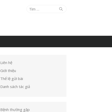
Tìm
Tìm
kiếm
kết
quả
cho:
Liên hệ
Giới thiệu
Thể lệ gửi bài
Danh sách tác giả
Bệnh thường gặp