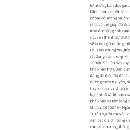
từ những bạn đọc gần xa
Mình mong muốn làm từ t
nhóm với mong muốn có 
nhất có thể giúp đỡ đ
trao đi những tình cảm
nguyện thành sự thật n
sẽ là lưu giữ những th
Chi. Hãy chung tay gi
rất đáng trân trọng. M
1000k. Số tiền này tu
khó khăn hơn. Bạn đừng
đáng thì điều đó đã là
đường thiện nguyện, để
hay xin like vs chia s
bạn tới số tài khoản c
khó khăn vs tấm lòng c
khoản: 26702461 Ngân 
TC tên người chuyển k
đến các địa chỉ công k
cùng mình trong thời gi