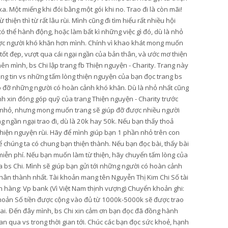
. Một miếng khi đói bằng một gói khi no. Trao đi là còn mãi!
hiện thì từ rất lâu rùi. Mình cũng đi tìm hiểu rất nhiều hội
thể hành động, hoặc làm bất kì những việc gì đó, dù là nhỏ
ược người khó khăn hơn mình. Chính vì khao khát mong muốn
 tốt đẹp, vượt qua cái ngại ngần của bản thân, và ước mơ thiện
ên mình, bs Chi lập trang fb Thiện nguyện - Charity. Trang này
ông tin vs những tấm lòng thiện nguyện của bạn đọc trang bs
úp đỡ những người có hoàn cảnh khó khăn. Dù là nhỏ nhất cũng
ình xin đóng góp quỹ của trang Thiện nguyện - Charity trước
y nhỏ, nhưng mong muốn trang sẽ giúp đỡ được nhiều người
 ngần ngại trao đi, dù là 20k hay 50k. Nếu bạn thấy thoả
 thiện nguyện rùi. Hãy để mình giúp bạn 1 phần nhỏ trên con
 chúng ta có chung bạn thiện thành. Nếu bạn đọc bài, thấy bài
ẻ miễn phí. Nếu bạn muốn làm từ thiện, hãy chuyển tấm lòng của
ủa bs Chi. Mình sẽ giúp bạn gửi tới những người có hoàn cảnh
hân thành nhất. Tài khoản mang tên Nguyễn Thị Kim Chi Số tài
hàng: Vp bank (Vì Việt Nam thịnh vượng) Chuyển khoản ghi:
hoản Số tiền được cộng vào đủ từ 1000k-5000k sẽ được trao
hai. Đến đây mình, bs Chi xin cảm ơn bạn đọc đã đồng hành
an qua vs trong thời gian tới. Chúc các bạn đọc sức khoẻ, hạnh