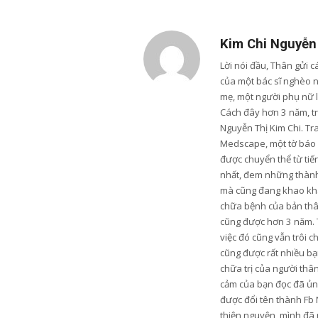
Kim Chi Nguyễn
Lời nói đầu, Thân gửi 
của một bác sĩ nghèo 
mẹ, một người phụ nữ 
Cách đây hơn 3 năm, trư
Nguyễn Thị Kim Chi. Tr
Medscape, một tờ báo u
được chuyển thể từ tiến
nhất, đem những thành 
mà cũng đang khao khá
chữa bệnh của bản thân
cũng được hơn 3 năm. 
việc đó cũng vẫn trôi c
cũng được rất nhiều bạn
chữa trị của người thâ
cảm của bạn đọc đã ủng
được đổi tên thành Fb 
thiện nguyện, mình đã 