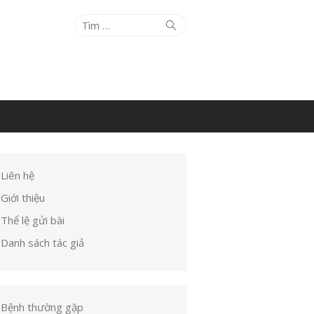
Tìm
Tìm
kiếm
kết
quả
cho:
Liên hệ
Giới thiệu
Thể lệ gửi bài
Danh sách tác giả
Bệnh thường gặp