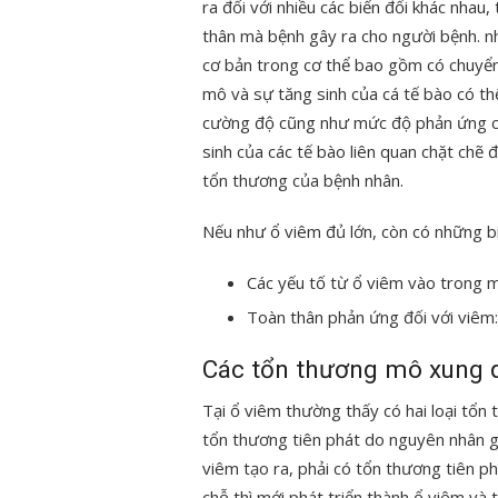
ra đối với nhiều các biến đổi khác nhau,
thân mà bệnh gây ra cho người bệnh. nh
cơ bản trong cơ thể bao gồm có chuyển 
mô và sự tăng sinh của cá tế bào có th
cường độ cũng như mức độ phản ứng của
sinh của các tế bào liên quan chặt chẽ đ
tổn thương của bệnh nhân.
Nếu như ổ viêm đủ lớn, còn có những bi
Các yếu tố từ ổ viêm vào trong 
Toàn thân phản ứng đối với viêm:
Các tổn thương mô xung 
Tại ổ viêm thường thấy có hai loại tổn 
tổn thương tiên phát do nguyên nhân 
viêm tạo ra, phải có tổn thương tiên ph
chỗ thì mới phát triển thành ổ viêm và