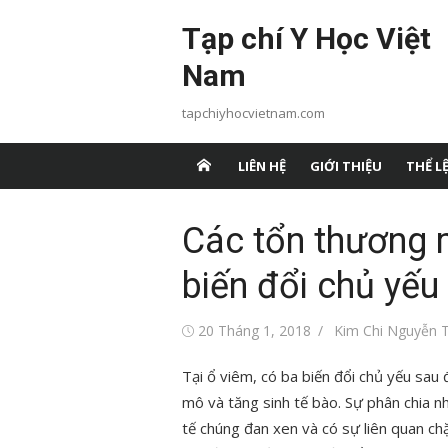
Chuyển
Tạp chí Y Học Việt
tới
nội
Nam
dung
tapchiyhocvietnam.com
LIÊN HỆ
GIỚI THIỆU
THỂ LỆ
Các tổn thương
biến đổi chủ yếu
Đăng
Tác
20 Tháng 1, 2018
Kim Chi Nguyễn T
vào
giả
Tại ổ viêm, có ba biến đổi chủ yếu sau 
mô và tăng sinh tế bào. Sự phân chia nh
tế chúng đan xen và có sự liên quan chặ