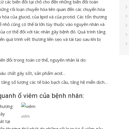
 từ các biến đổi tại chỗ cho đến những biến đổi toàn
ững rối loạn chuyển hóa liên quan đến các chuyển hóa
hóa của glucid, của lipid và của protid. Các tổn thương
ể nhỏ cũng có thể là lớn tùy thuộc vào nguyên nhân và
 cơ thể đối với tác nhân gây bệnh đó. Quá trình tăng
ến quá trình vết thương liền sẹo và tái tạo sau khi bị
ến đổi trong toàn cơ thể, nguyên nhân là do:
máu: chất gây sốt, sản phẩm acid…
 tăng số lượng các tế bào bạch cầu, tăng hệ miễn dịch…
quanh ổ viêm của bệnh nhân:
thương:
gây
viêm
át tại
 tổn thương thứ phát do những rối loạn tại ổ viêm gây