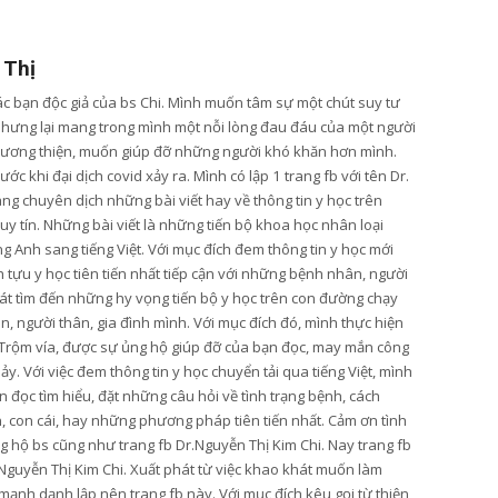
 Thị
các bạn độc giả của bs Chi. Mình muốn tâm sự một chút suy tư
nhưng lại mang trong mình một nỗi lòng đau đáu của một người
lương thiện, muốn giúp đỡ những người khó khăn hơn mình.
ớc khi đại dịch covid xảy ra. Mình có lập 1 trang fb với tên Dr.
ang chuyên dịch những bài viết hay về thông tin y học trên
y tín. Những bài viết là những tiến bộ khoa học nhân loại
g Anh sang tiếng Việt. Với mục đích đem thông tin y học mới
tựu y học tiên tiến nhất tiếp cận với những bệnh nhân, người
t tìm đến những hy vọng tiến bộ y học trên con đường chạy
, người thân, gia đình mình. Với mục đích đó, mình thực hiện
Trộm vía, được sự ủng hộ giúp đỡ của bạn đọc, may mắn công
hảy. Với việc đem thông tin y học chuyển tải qua tiếng Việt, mình
 đọc tìm hiểu, đặt những câu hỏi về tình trạng bệnh, cách
n, con cái, hay những phương pháp tiên tiến nhất. Cảm ơn tình
 hộ bs cũng như trang fb Dr.Nguyễn Thị Kim Chi. Nay trang fb
Nguyễn Thị Kim Chi. Xuất phát từ việc khao khát muốn làm
mạnh dạnh lập nên trang fb này. Với mục đích kêu gọi từ thiện