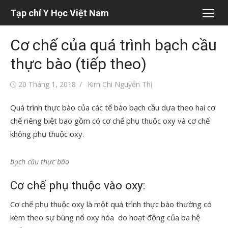
Chuyển
Tạp chí Y Học Việt Nam
tới
nội
Cơ chế của quá trình bạch cầu
dung
thực bào (tiếp theo)
Đăng
Tác
20 Tháng 1, 2018
Kim Chi Nguyễn Thị
vào
giả
Quá trình thực bào của các tế bào bạch cầu dựa theo hai cơ
chế riêng biệt bao gồm có cơ chế phụ thuộc oxy và cơ chế
không phụ thuộc oxy.
bạch cầu thực bào
Cơ chế phụ thuộc vào oxy:
Cơ chế phụ thuộc oxy là một quá trình thực bào thường có
kèm theo sự bùng nổ oxy hóa do hoạt động của ba hệ