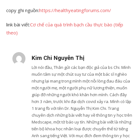
copy ghi nguồn:
https://healthyeatingforums.com/
link bài viết:
Cơ chế của quá trình bạch cầu thực bào (tiếp
theo)
Kim Chi Nguyễn Thị
Lời nói đầu, Thân gửi các bạn độc giả của bs Chi. Mình
muốn tâm sự một chút suy tư của một bác sĩ nghèo
nhưng lại mang trong mình một nỗi lòng đau đáu của
một người mẹ, một người phụ nữ lương thiện, muốn
giúp đỡ những người khó khăn hơn mình. Cách đây
hơn 3 năm, trước khi đại dịch covid xảy ra. Mình có lập
1 trang fb với tên Dr. Nguyễn Thị Kim Chi. Trang
chuyên dịch những bài viết hay về thông tin y học trên
Medscape, một tờ báo uy tín. Những bài viết là những
tiến bộ khoa học nhân loại được chuyển thể từ tiếng
Anh sang tiếng Việt. Với mục đích đem thông tin y học