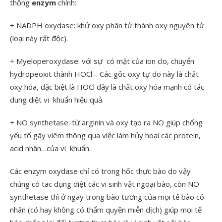
thống
enzym
chính:
+ NADPH oxydase: khử oxy phân tử thành oxy nguyên tử
(loại này rất độc).
+ Myeloperoxydase: với sự có mặt của ion clo, chuyển
hydropeoxit thành HOCl
–
. Các gốc oxy tự do này là chất
oxy hóa, đặc biệt là HOCl đây là chất oxy hóa mạnh có tác
dung diệt vi khuẩn hiệu quả.
+ NO synthetase: từ arginin và oxy tạo ra NO giúp chống
yếu tố gây viêm thông qua việc làm hủy hoại các protein,
acid nhân…của vi khuẩn.
Các enzym oxydase chỉ có trong hốc thực bào do vậy
chúng có tac dụng diệt các vi sinh vật ngoại bào, còn NO
synthetase thì ở ngay trong bào tương của mọi tế bào có
nhân (có hay không có thẩm quyền miễn dịch) giúp mọi tế