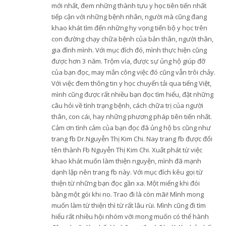
mới nhất, đem những thành tựu y học tiên tiến nhất
tiếp cận với những bệnh nhân, người mà cũng đang
khao khát tìm đến những hy vọng tiến bộ y học trên
con đường chạy chữa bệnh của bản thân, người thân,
gia đình mình. Với mục đích đó, mình thực hiện cũng
được hơn 3 năm. Trộm vía, được sự ủng hộ giúp đỡ
của bạn đọc, may mắn công việc đó cũng vẫn trôi chảy.
Với việc đem thông tin y học chuyển tải qua tiếng Việt,
mình cũng được rất nhiều bạn đọc tìm hiểu, đặt những
câu hỏi về tình trạng bệnh, cách chữa trị của người
thân, con cái, hay những phương pháp tiên tiến nhất.
Cảm ơn tình cảm của bạn đọc đã ủng hộ bs cũng như
trang fb Dr.Nguyễn Thị Kim Chi. Nay trang fb được đổi
tên thành Fb Nguyễn Thị Kim Chi. Xuất phát từ việc
khao khát muốn làm thiện nguyện, mình đã mạnh
dạnh lập nên trang fb này. Với mục đích kêu gọi từ
thiện từ những bạn đọc gần xa. Một miếng khi đói
bằng một gói khi no. Trao đi là còn mãi! Mình mong
muốn làm từ thiện thì từ rất lâu rùi. Mình cũng đi tìm
hiểu rất nhiều hội nhóm với mong muốn có thể hành