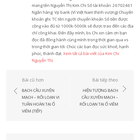
mang tên Nguyễn Thị Kim Chi Số tài khoản: 26702461
Ngân hàng: Vp bank (Vì Việt Nam thịnh vượng) Chuyển
khoản ghi: TC tên người chuyển khoản Số tiền được
cộng vào đủ từ 1000k-5000k sẽ được trao đến các địa
chỉ công khai. Đến đây mình, bs Chi xin cảm ơn bạn
đọc đã đồng hành cùng mình trong thời gian qua vs
trong thời gian tới. Chúc các bạn đọc sức khoẻ, hạnh
phúc, thành đạt.
Xem tất cả bài viết của Kim Chi
Nguyễn Thị
Điều
Bài cũ hơn
Bài tiếp theo
hướng
BẠCH CẦU XUYÊN
HIỆN TƯỢNG BẠCH
bài
MẠCH – RỐI LOẠN VI
CẦU XUYÊN MẠCH –
TUẦN HOÀN TẠI Ổ
RỐI LOẠN TẠI Ổ VIÊM
viết
VIÊM (TIẾP)