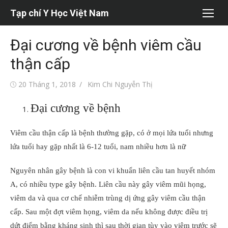
Chuyển
Tạp chí Y Học Việt Nam
tới
nội
Đại cương về bệnh viêm cầu
dung
thận cấp
Đăng
Tác
20 Tháng 1, 2018
Kim Chi Nguyễn Thị
vào
giả
Đại cương về bệnh
Viêm cầu thận cấp là bệnh thường gặp, có ở mọi lứa tuổi nhưng
lứa tuổi hay gặp nhất là 6-12 tuổi, nam nhiều hơn là nữ
Nguyên nhân gây bệnh là con vi khuẩn liên cầu tan huyết nhóm
A, có nhiều type gây bệnh. Liên cầu này gây viêm mũi họng,
viêm da và qua cơ chế nhiễm trùng dị ứng gây viêm cầu thận
cấp. Sau một đợt viêm họng, viêm da nếu không được điều trị
dứt điểm bằng kháng sinh thì sau thời gian tùy vào viêm trước sẽ