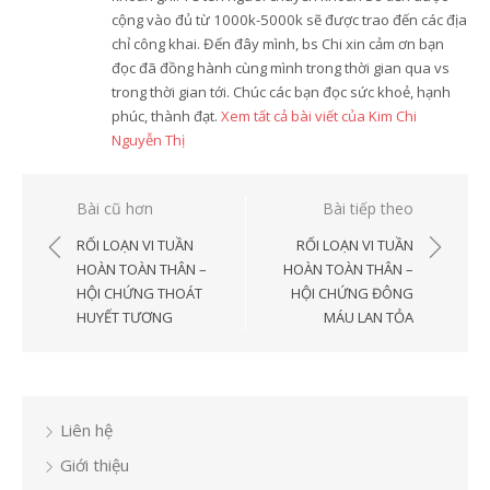
cộng vào đủ từ 1000k-5000k sẽ được trao đến các địa
chỉ công khai. Đến đây mình, bs Chi xin cảm ơn bạn
đọc đã đồng hành cùng mình trong thời gian qua vs
trong thời gian tới. Chúc các bạn đọc sức khoẻ, hạnh
phúc, thành đạt.
Xem tất cả bài viết của Kim Chi
Nguyễn Thị
Điều
Bài cũ hơn
Bài tiếp theo
hướng
RỐI LOẠN VI TUẦN
RỐI LOẠN VI TUẦN
bài
HOÀN TOÀN THÂN –
HOÀN TOÀN THÂN –
HỘI CHỨNG THOÁT
HỘI CHỨNG ĐÔNG
viết
HUYẾT TƯƠNG
MÁU LAN TỎA
Liên hệ
Giới thiệu