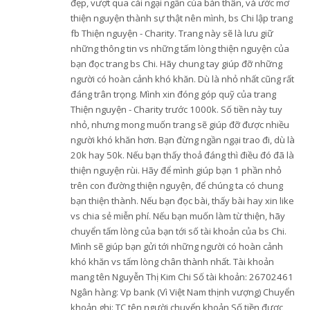
đẹp, vượt qua cái ngại ngần của bản thân, và ước mơ
thiện nguyện thành sự thật nên mình, bs Chi lập trang
fb Thiện nguyện - Charity. Trang này sẽ là lưu giữ
những thông tin vs những tấm lòng thiện nguyện của
bạn đọc trang bs Chi. Hãy chung tay giúp đỡ những
người có hoàn cảnh khó khăn. Dù là nhỏ nhất cũng rất
đáng trân trọng. Mình xin đóng góp quỹ của trang
Thiện nguyện - Charity trước 1000k. Số tiền này tuy
nhỏ, nhưng mong muốn trang sẽ giúp đỡ được nhiều
người khó khăn hơn. Bạn đừng ngần ngại trao đi, dù là
20k hay 50k. Nếu bạn thấy thoả đáng thì điều đó đã là
thiện nguyện rùi. Hãy để mình giúp bạn 1 phần nhỏ
trên con đường thiện nguyện, để chúng ta có chung
bạn thiện thành. Nếu bạn đọc bài, thấy bài hay xin like
vs chia sẻ miễn phí. Nếu bạn muốn làm từ thiện, hãy
chuyển tấm lòng của bạn tới số tài khoản của bs Chi.
Mình sẽ giúp bạn gửi tới những người có hoàn cảnh
khó khăn vs tấm lòng chân thành nhất. Tài khoản
mang tên Nguyễn Thị Kim Chi Số tài khoản: 26702461
Ngân hàng: Vp bank (Vì Việt Nam thịnh vượng) Chuyển
khoản ghi: TC tên người chuyển khoản Số tiền được