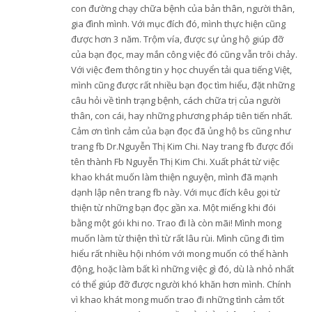
con đường chạy chữa bệnh của bản thân, người thân,
gia đình mình. Với mục đích đó, mình thực hiện cũng
được hơn 3 năm. Trộm vía, được sự ủng hộ giúp đỡ
của bạn đọc, may mắn công việc đó cũng vẫn trôi chảy.
Với việc đem thông tin y học chuyển tải qua tiếng Việt,
mình cũng được rất nhiều bạn đọc tìm hiểu, đặt những
câu hỏi về tình trạng bệnh, cách chữa trị của người
thân, con cái, hay những phương pháp tiên tiến nhất.
Cảm ơn tình cảm của bạn đọc đã ủng hộ bs cũng như
trang fb Dr.Nguyễn Thị Kim Chi. Nay trang fb được đổi
tên thành Fb Nguyễn Thị Kim Chi. Xuất phát từ việc
khao khát muốn làm thiện nguyện, mình đã mạnh
dạnh lập nên trang fb này. Với mục đích kêu gọi từ
thiện từ những bạn đọc gần xa. Một miếng khi đói
bằng một gói khi no. Trao đi là còn mãi! Mình mong
muốn làm từ thiện thì từ rất lâu rùi. Mình cũng đi tìm
hiểu rất nhiều hội nhóm với mong muốn có thể hành
động, hoặc làm bất kì những việc gì đó, dù là nhỏ nhất
có thể giúp đỡ được người khó khăn hơn mình. Chính
vì khao khát mong muốn trao đi những tình cảm tốt