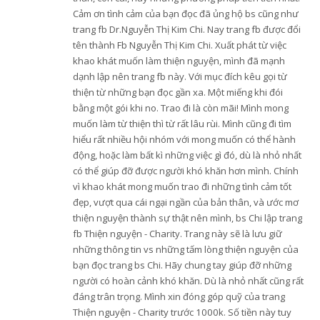
Cảm ơn tình cảm của bạn đọc đã ủng hộ bs cũng như
trang fb Dr.Nguyễn Thị Kim Chi. Nay trang fb được đổi
tên thành Fb Nguyễn Thị Kim Chi. Xuất phát từ việc
khao khát muốn làm thiện nguyện, mình đã mạnh
dạnh lập nên trang fb này. Với mục đích kêu gọi từ
thiện từ những bạn đọc gần xa. Một miếng khi đói
bằng một gói khi no. Trao đi là còn mãi! Mình mong
muốn làm từ thiện thì từ rất lâu rùi. Mình cũng đi tìm
hiểu rất nhiều hội nhóm với mong muốn có thể hành
động, hoặc làm bất kì những việc gì đó, dù là nhỏ nhất
có thể giúp đỡ được người khó khăn hơn mình. Chính
vì khao khát mong muốn trao đi những tình cảm tốt
đẹp, vượt qua cái ngại ngần của bản thân, và ước mơ
thiện nguyện thành sự thật nên mình, bs Chi lập trang
fb Thiện nguyện - Charity. Trang này sẽ là lưu giữ
những thông tin vs những tấm lòng thiện nguyện của
bạn đọc trang bs Chi. Hãy chung tay giúp đỡ những
người có hoàn cảnh khó khăn. Dù là nhỏ nhất cũng rất
đáng trân trọng. Mình xin đóng góp quỹ của trang
Thiện nguyện - Charity trước 1000k. Số tiền này tuy