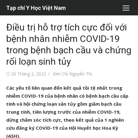
Chuyển
Tạp chí Y Học Việt Nam
tới
nội
Điều trị hỗ trợ tích cực đối với
dung
bệnh nhân nhiễm COVID-19
trong bệnh bạch cầu và chứng
rối loạn sinh tủy
Đăng
Tác
20 Tháng 2, 2022
Kim Chi Nguyễn Thị
vào
giả
Các yếu tố liên quan đến kết quả tồi tệ nhất trong
nhiễm COVID-19 của bệnh nhân có bệnh bạch cầu cấp
tính và hội chứng loạn sản tủy gồm giảm bạch cầu
trung tính, tiên lượng trước của nhiễm COVID-19,
dừng chăm sóc tích cực, theo kết quả của 1 nghiên
cứu đăng ký COVID-19 của Hội Huyết học Hoa Kỳ
(ASH).