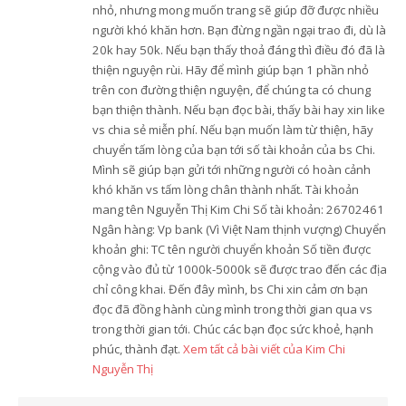
nhỏ, nhưng mong muốn trang sẽ giúp đỡ được nhiều
người khó khăn hơn. Bạn đừng ngần ngại trao đi, dù là
20k hay 50k. Nếu bạn thấy thoả đáng thì điều đó đã là
thiện nguyện rùi. Hãy để mình giúp bạn 1 phần nhỏ
trên con đường thiện nguyện, để chúng ta có chung
bạn thiện thành. Nếu bạn đọc bài, thấy bài hay xin like
vs chia sẻ miễn phí. Nếu bạn muốn làm từ thiện, hãy
chuyển tấm lòng của bạn tới số tài khoản của bs Chi.
Mình sẽ giúp bạn gửi tới những người có hoàn cảnh
khó khăn vs tấm lòng chân thành nhất. Tài khoản
mang tên Nguyễn Thị Kim Chi Số tài khoản: 26702461
Ngân hàng: Vp bank (Vì Việt Nam thịnh vượng) Chuyển
khoản ghi: TC tên người chuyển khoản Số tiền được
cộng vào đủ từ 1000k-5000k sẽ được trao đến các địa
chỉ công khai. Đến đây mình, bs Chi xin cảm ơn bạn
đọc đã đồng hành cùng mình trong thời gian qua vs
trong thời gian tới. Chúc các bạn đọc sức khoẻ, hạnh
phúc, thành đạt.
Xem tất cả bài viết của Kim Chi
Nguyễn Thị