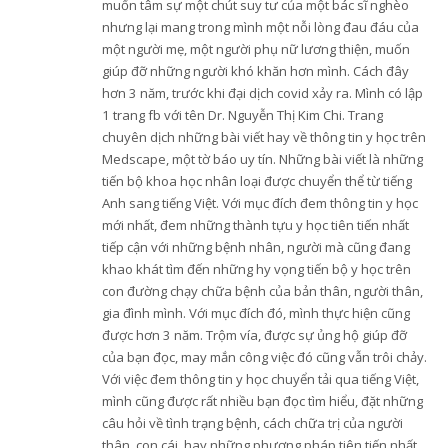
muốn tâm sự một chút suy tư của một bác sĩ nghèo
nhưng lại mang trong mình một nỗi lòng đau đáu của
một người mẹ, một người phụ nữ lương thiện, muốn
giúp đỡ những người khó khăn hơn mình. Cách đây
hơn 3 năm, trước khi đại dịch covid xảy ra. Mình có lập
1 trang fb với tên Dr. Nguyễn Thị Kim Chi. Trang
chuyên dịch những bài viết hay về thông tin y học trên
Medscape, một tờ báo uy tín. Những bài viết là những
tiến bộ khoa học nhân loại được chuyển thể từ tiếng
Anh sang tiếng Việt. Với mục đích đem thông tin y học
mới nhất, đem những thành tựu y học tiên tiến nhất
tiếp cận với những bệnh nhân, người mà cũng đang
khao khát tìm đến những hy vọng tiến bộ y học trên
con đường chạy chữa bệnh của bản thân, người thân,
gia đình mình. Với mục đích đó, mình thực hiện cũng
được hơn 3 năm. Trộm vía, được sự ủng hộ giúp đỡ
của bạn đọc, may mắn công việc đó cũng vẫn trôi chảy.
Với việc đem thông tin y học chuyển tải qua tiếng Việt,
mình cũng được rất nhiều bạn đọc tìm hiểu, đặt những
câu hỏi về tình trạng bệnh, cách chữa trị của người
thân, con cái, hay những phương pháp tiên tiến nhất.