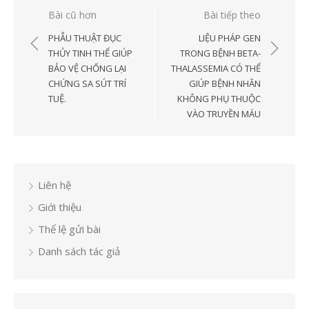
Điều
Bài cũ hơn
Bài tiếp theo
hướng
PHẪU THUẬT ĐỤC
LIỆU PHÁP GEN
bài
THỦY TINH THỂ GIÚP
TRONG BỆNH BETA-
BẢO VỆ CHỐNG LẠI
THALASSEMIA CÓ THỂ
viết
CHỨNG SA SÚT TRÍ
GIÚP BỆNH NHÂN
TUỆ.
KHÔNG PHỤ THUỘC
VÀO TRUYỀN MÁU
Liên hệ
Giới thiệu
Thể lệ gửi bài
Danh sách tác giả