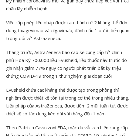
lây nhiễm coronavirus mới và gần đây chưa tiếp xúc với 1 cá
nhân lây nhiễm bệnh.
Việc cấp phép liệu pháp được tạo thành từ 2 kháng thể đơn
dòng tixagevimab và cilgavimab, đánh dấu 1 bước tiến quan
trọng đối với AstraZeneca.
Tháng trước, AstraZeneca báo cáo sẽ cung cấp tới chính
phủ Hoa Kỳ 700.000 liều Evusheld, liều thuốc này trước đó
ghi nhận giảm 77% nguy cơ người phát triển bất kỳ triệu
chứng COVID-19 trong 1 thử nghiệm giai đoạn cuối.
Evusheld chứa các kháng thể được tạo trong phòng thí
nghiệm được thiết kế tồn tại trong cơ thể trong nhiều tháng.
Liệu pháp của AstraZeneca, được tiêm 2 mũi tuần tự, được
thiết kế có tác dụng kéo dài vài tháng đến 1 năm.
Theo Patrizia Cavazzoni FDA, mặc dù vắc-xin hiện cung cấp
khả năng bảo vệ tốt nhất chống lại COVID-19, nhưng 1 số