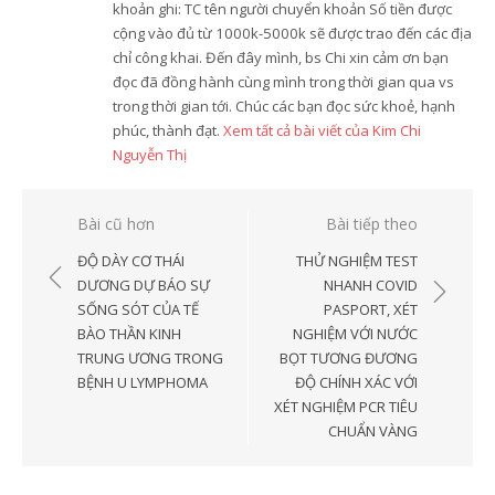
khoản ghi: TC tên người chuyển khoản Số tiền được
cộng vào đủ từ 1000k-5000k sẽ được trao đến các địa
chỉ công khai. Đến đây mình, bs Chi xin cảm ơn bạn
đọc đã đồng hành cùng mình trong thời gian qua vs
trong thời gian tới. Chúc các bạn đọc sức khoẻ, hạnh
phúc, thành đạt.
Xem tất cả bài viết của Kim Chi
Nguyễn Thị
Điều
Bài cũ hơn
Bài tiếp theo
hướng
ĐỘ DÀY CƠ THÁI
THỬ NGHIỆM TEST
bài
DƯƠNG DỰ BÁO SỰ
NHANH COVID
SỐNG SÓT CỦA TẾ
PASPORT, XÉT
viết
BÀO THẦN KINH
NGHIỆM VỚI NƯỚC
TRUNG ƯƠNG TRONG
BỌT TƯƠNG ĐƯƠNG
BỆNH U LYMPHOMA
ĐỘ CHÍNH XÁC VỚI
XÉT NGHIỆM PCR TIÊU
CHUẨN VÀNG