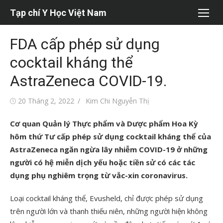
Chuyển
Tạp chí Y Học Việt Nam
tới
nội
FDA cấp phép sử dụng
dung
cocktail kháng thể
AstraZeneca COVID-19.
Đăng
Tác
20 Tháng 2, 2022
Kim Chi Nguyễn Thị
vào
giả
Cơ quan Quản lý Thực phẩm và Dược phẩm Hoa Kỳ
hôm thứ Tư cấp phép sử dụng cocktail kháng thể của
AstraZeneca ngăn ngừa lây nhiễm COVID-19 ở những
người có hệ miễn dịch yếu hoặc tiền sử có các tác
dụng phụ nghiêm trọng từ vắc-xin coronavirus.
Loại cocktail kháng thể, Evusheld, chỉ được phép sử dụng
trên người lớn và thanh thiếu niên, những người hiện không