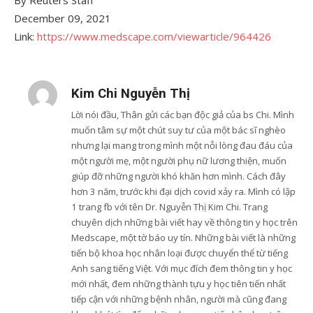
By Reuters Staff
December 09, 2021
Link:
https://www.medscape.com/viewarticle/964426
Kim Chi Nguyễn Thị
Lời nói đầu, Thân gửi các bạn độc giả của bs Chi. Mình
muốn tâm sự một chút suy tư của một bác sĩ nghèo
nhưng lại mang trong mình một nỗi lòng đau đáu của
một người mẹ, một người phụ nữ lương thiện, muốn
giúp đỡ những người khó khăn hơn mình. Cách đây
hơn 3 năm, trước khi đại dịch covid xảy ra. Mình có lập
1 trang fb với tên Dr. Nguyễn Thị Kim Chi. Trang
chuyên dịch những bài viết hay về thông tin y học trên
Medscape, một tờ báo uy tín. Những bài viết là những
tiến bộ khoa học nhân loại được chuyển thể từ tiếng
Anh sang tiếng Việt. Với mục đích đem thông tin y học
mới nhất, đem những thành tựu y học tiên tiến nhất
tiếp cận với những bệnh nhân, người mà cũng đang