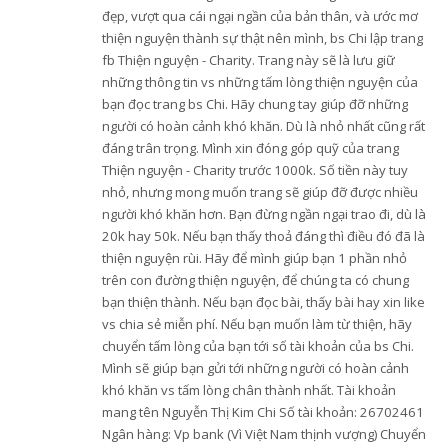
đẹp, vượt qua cái ngại ngần của bản thân, và ước mơ
thiện nguyện thành sự thật nên mình, bs Chi lập trang
fb Thiện nguyện - Charity. Trang này sẽ là lưu giữ
những thông tin vs những tấm lòng thiện nguyện của
bạn đọc trang bs Chi. Hãy chung tay giúp đỡ những
người có hoàn cảnh khó khăn. Dù là nhỏ nhất cũng rất
đáng trân trọng. Mình xin đóng góp quỹ của trang
Thiện nguyện - Charity trước 1000k. Số tiền này tuy
nhỏ, nhưng mong muốn trang sẽ giúp đỡ được nhiều
người khó khăn hơn. Bạn đừng ngần ngại trao đi, dù là
20k hay 50k. Nếu bạn thấy thoả đáng thì điều đó đã là
thiện nguyện rùi. Hãy để mình giúp bạn 1 phần nhỏ
trên con đường thiện nguyện, để chúng ta có chung
bạn thiện thành. Nếu bạn đọc bài, thấy bài hay xin like
vs chia sẻ miễn phí. Nếu bạn muốn làm từ thiện, hãy
chuyển tấm lòng của bạn tới số tài khoản của bs Chi.
Mình sẽ giúp bạn gửi tới những người có hoàn cảnh
khó khăn vs tấm lòng chân thành nhất. Tài khoản
mang tên Nguyễn Thị Kim Chi Số tài khoản: 26702461
Ngân hàng: Vp bank (Vì Việt Nam thịnh vượng) Chuyển