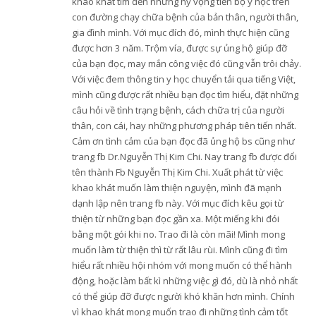
khao khát tìm đến những hy vọng tiến bộ y học trên
con đường chạy chữa bệnh của bản thân, người thân,
gia đình mình. Với mục đích đó, mình thực hiện cũng
được hơn 3 năm. Trộm vía, được sự ủng hộ giúp đỡ
của bạn đọc, may mắn công việc đó cũng vẫn trôi chảy.
Với việc đem thông tin y học chuyển tải qua tiếng Việt,
mình cũng được rất nhiều bạn đọc tìm hiểu, đặt những
câu hỏi về tình trạng bệnh, cách chữa trị của người
thân, con cái, hay những phương pháp tiên tiến nhất.
Cảm ơn tình cảm của bạn đọc đã ủng hộ bs cũng như
trang fb Dr.Nguyễn Thị Kim Chi. Nay trang fb được đổi
tên thành Fb Nguyễn Thị Kim Chi. Xuất phát từ việc
khao khát muốn làm thiện nguyện, mình đã mạnh
dạnh lập nên trang fb này. Với mục đích kêu gọi từ
thiện từ những bạn đọc gần xa. Một miếng khi đói
bằng một gói khi no. Trao đi là còn mãi! Mình mong
muốn làm từ thiện thì từ rất lâu rùi. Mình cũng đi tìm
hiểu rất nhiều hội nhóm với mong muốn có thể hành
động, hoặc làm bất kì những việc gì đó, dù là nhỏ nhất
có thể giúp đỡ được người khó khăn hơn mình. Chính
vì khao khát mong muốn trao đi những tình cảm tốt