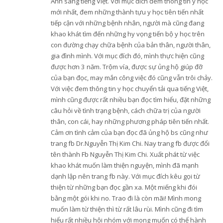
Anh sang tiếng Việt. Với mục đích đem thông tin y học
mới nhất, đem những thành tựu y học tiên tiến nhất
tiếp cận với những bệnh nhân, người mà cũng đang
khao khát tìm đến những hy vọng tiến bộ y học trên
con đường chạy chữa bệnh của bản thân, người thân,
gia đình mình. Với mục đích đó, mình thực hiện cũng
được hơn 3 năm. Trộm vía, được sự ủng hộ giúp đỡ
của bạn đọc, may mắn công việc đó cũng vẫn trôi chảy.
Với việc đem thông tin y học chuyển tải qua tiếng Việt,
mình cũng được rất nhiều bạn đọc tìm hiểu, đặt những
câu hỏi về tình trạng bệnh, cách chữa trị của người
thân, con cái, hay những phương pháp tiên tiến nhất.
Cảm ơn tình cảm của bạn đọc đã ủng hộ bs cũng như
trang fb Dr.Nguyễn Thị Kim Chi. Nay trang fb được đổi
tên thành Fb Nguyễn Thị Kim Chi. Xuất phát từ việc
khao khát muốn làm thiện nguyện, mình đã mạnh
dạnh lập nên trang fb này. Với mục đích kêu gọi từ
thiện từ những bạn đọc gần xa. Một miếng khi đói
bằng một gói khi no. Trao đi là còn mãi! Mình mong
muốn làm từ thiện thì từ rất lâu rùi. Mình cũng đi tìm
hiểu rất nhiều hội nhóm với mong muốn có thể hành