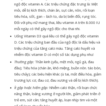
ngộ độc vitamin A. Các triệu chứng đặc trưng là: Mệt
mỏi, dễ bị kích thích, chán ăn, sụt cân, nôn, rối loạn
tiêu hóa, sốt, gan – lách to, da bị biến đổi, rụng tóc.
Đối với phụ nữ mang thai, liều vitamin A trên 8.000 IU
mỗi ngày có thể gây ngộ độc cho thai nhi.
Uống Vitamin D3 quá liều có thể gây ngộ độc vitamin
D. Các triệu chứng ban đầu của ngộ độc là dấu hiệu và
triệu chứng của tăng calci máu. Tăng calci huyết và
nhiễm độc vitamin D có một số tác dụng phụ như:
Thường gặp:
Thần kinh (yếu, mệt mỏi, ngủ gà, đau
đầu); Tiêu hóa (chán ăn, khô miệng, buồn nôn. táo bón,
tiêu chảy); các biéu hiện khác (ù tai, mất điều hòa, giảm
trương lực cơ, đau cơ, đau xương và dễ bị kích thích).
Ít
gặp hoặc hiếm gặp:
Nhiễm calci thận, rối loạn chức
năng thận, loãng xương ở người lớn, giảm phát triền ở
trẻ em, sút cân; tăng huyết áp, loạn nhịp tim và một