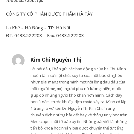
Thuốc sàn xuất tại:
CÔNG TY CỔ PHẢN DƯỢC PHẨM HÀ TÂY
La Khê – Hà Đông – TP. Hà Nội
ĐT: 0433.522203 – Fax: 0433.522203
Kim Chi Nguyễn Thị
Lời nói đầu, Thân gửi các bạn độc giả của bs Chi. Mình
muốn tâm sự một chút suy tư của một bác sĩ nghèo
nhưng lại mang trong mình một nỗi lòng đau đáu của
một người mẹ, một người phụ nữ lương thiện, muốn
giúp đỡ những người khó khăn hơn mình. Cách đây
hơn 3 năm, trước khi đại dịch covid xảy ra. Mình có lập
1 trang fb với tên Dr. Nguyễn Thị Kim Chi. Trang
chuyên dịch những bài viết hay về thông tin y học trên
Medscape, một tờ báo uy tín. Những bài viết là những
tiến bộ khoa học nhân loại được chuyển thể từ tiếng