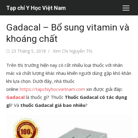
Chuyển
Tạp chí Y Học Việt Nam
tới
nội
Gadacal – Bổ sung vitamin và
dung
khoáng chất
Đăng
Tác
23 Tháng 5, 2018
Kim Chi Nguyễn Thị
vào
giả
Trên thị trường hiện nay có rất nhiều loại thuốc với nhãn
mác và chất lượng khác nhau khiến người dùng gặp khó khăn
khi lựa chọn. Dưới đây, nhà thuốc
online
https://tapchiyhocvietnam.com
xin được giải đáp:
Gadacal
là thuốc gì? Thuốc
Thuốc Gadacal có tác dụng
gì
? Và
thuốc Gadacal giá bao nhiêu
?