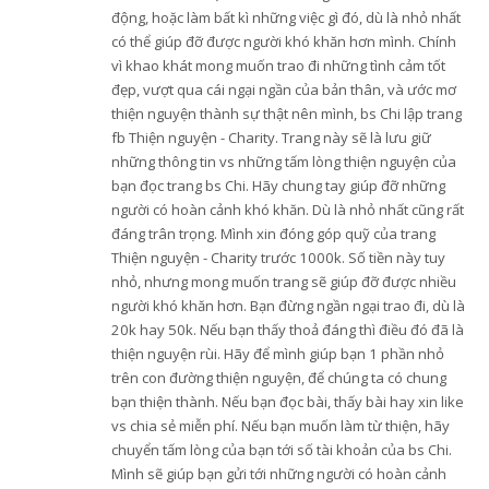
động, hoặc làm bất kì những việc gì đó, dù là nhỏ nhất
có thể giúp đỡ được người khó khăn hơn mình. Chính
vì khao khát mong muốn trao đi những tình cảm tốt
đẹp, vượt qua cái ngại ngần của bản thân, và ước mơ
thiện nguyện thành sự thật nên mình, bs Chi lập trang
fb Thiện nguyện - Charity. Trang này sẽ là lưu giữ
những thông tin vs những tấm lòng thiện nguyện của
bạn đọc trang bs Chi. Hãy chung tay giúp đỡ những
người có hoàn cảnh khó khăn. Dù là nhỏ nhất cũng rất
đáng trân trọng. Mình xin đóng góp quỹ của trang
Thiện nguyện - Charity trước 1000k. Số tiền này tuy
nhỏ, nhưng mong muốn trang sẽ giúp đỡ được nhiều
người khó khăn hơn. Bạn đừng ngần ngại trao đi, dù là
20k hay 50k. Nếu bạn thấy thoả đáng thì điều đó đã là
thiện nguyện rùi. Hãy để mình giúp bạn 1 phần nhỏ
trên con đường thiện nguyện, để chúng ta có chung
bạn thiện thành. Nếu bạn đọc bài, thấy bài hay xin like
vs chia sẻ miễn phí. Nếu bạn muốn làm từ thiện, hãy
chuyển tấm lòng của bạn tới số tài khoản của bs Chi.
Mình sẽ giúp bạn gửi tới những người có hoàn cảnh