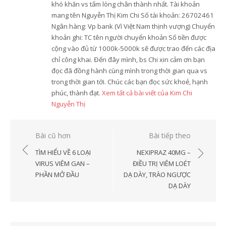
khó khăn vs tấm lòng chân thành nhất. Tài khoản
mang tên Nguyễn Thị Kim Chi Số tài khoản: 26702461
Ngân hàng: Vp bank (Vì Việt Nam thịnh vượng) Chuyển
khoản ghi: TC tên người chuyển khoản Số tiền được
cộng vào đủ từ 1000k-5000k sẽ được trao đến các địa
chỉ công khai. Đến đây mình, bs Chi xin cảm ơn bạn
đọc đã đồng hành cùng mình trong thời gian qua vs
trong thời gian tới. Chúc các bạn đọc sức khoẻ, hạnh
phúc, thành đạt.
Xem tất cả bài viết của Kim Chi
Nguyễn Thị
Điều
Bài cũ hơn
Bài tiếp theo
hướng
TÌM HIỂU VỀ 6 LOẠI
NEXIPRAZ 40MG –
bài
VIRUS VIÊM GAN –
ĐIỀU TRỊ VIÊM LOÉT
PHẦN MỞ ĐẦU
DẠ DÀY, TRÀO NGƯỢC
viết
DẠ DÀY