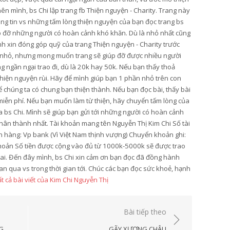
ên mình, bs Chi lập trang fb Thiện nguyện - Charity. Trang này
ông tin vs những tấm lòng thiện nguyện của bạn đọc trang bs
úp đỡ những người có hoàn cảnh khó khăn. Dù là nhỏ nhất cũng
ình xin đóng góp quỹ của trang Thiện nguyện - Charity trước
y nhỏ, nhưng mong muốn trang sẽ giúp đỡ được nhiều người
 ngần ngại trao đi, dù là 20k hay 50k. Nếu bạn thấy thoả
 thiện nguyện rùi. Hãy để mình giúp bạn 1 phần nhỏ trên con
 chúng ta có chung bạn thiện thành. Nếu bạn đọc bài, thấy bài
ẻ miễn phí. Nếu bạn muốn làm từ thiện, hãy chuyển tấm lòng của
ủa bs Chi. Mình sẽ giúp bạn gửi tới những người có hoàn cảnh
hân thành nhất. Tài khoản mang tên Nguyễn Thị Kim Chi Số tài
hàng: Vp bank (Vì Việt Nam thịnh vượng) Chuyển khoản ghi:
hoản Số tiền được cộng vào đủ từ 1000k-5000k sẽ được trao
hai. Đến đây mình, bs Chi xin cảm ơn bạn đọc đã đồng hành
an qua vs trong thời gian tới. Chúc các bạn đọc sức khoẻ, hạnh
t cả bài viết của Kim Chi Nguyễn Thị
Bài tiếp theo
G
GÃY XƯƠNG CHẬU