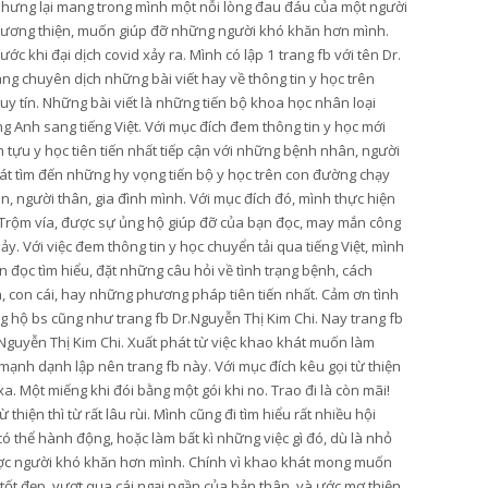
nhưng lại mang trong mình một nỗi lòng đau đáu của một người
lương thiện, muốn giúp đỡ những người khó khăn hơn mình.
ớc khi đại dịch covid xảy ra. Mình có lập 1 trang fb với tên Dr.
ang chuyên dịch những bài viết hay về thông tin y học trên
y tín. Những bài viết là những tiến bộ khoa học nhân loại
g Anh sang tiếng Việt. Với mục đích đem thông tin y học mới
tựu y học tiên tiến nhất tiếp cận với những bệnh nhân, người
t tìm đến những hy vọng tiến bộ y học trên con đường chạy
, người thân, gia đình mình. Với mục đích đó, mình thực hiện
Trộm vía, được sự ủng hộ giúp đỡ của bạn đọc, may mắn công
hảy. Với việc đem thông tin y học chuyển tải qua tiếng Việt, mình
 đọc tìm hiểu, đặt những câu hỏi về tình trạng bệnh, cách
n, con cái, hay những phương pháp tiên tiến nhất. Cảm ơn tình
 hộ bs cũng như trang fb Dr.Nguyễn Thị Kim Chi. Nay trang fb
Nguyễn Thị Kim Chi. Xuất phát từ việc khao khát muốn làm
mạnh dạnh lập nên trang fb này. Với mục đích kêu gọi từ thiện
. Một miếng khi đói bằng một gói khi no. Trao đi là còn mãi!
hiện thì từ rất lâu rùi. Mình cũng đi tìm hiểu rất nhiều hội
thể hành động, hoặc làm bất kì những việc gì đó, dù là nhỏ
ược người khó khăn hơn mình. Chính vì khao khát mong muốn
 tốt đẹp, vượt qua cái ngại ngần của bản thân, và ước mơ thiện