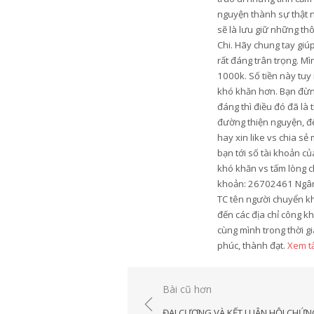
nguyện thành sự thật n
sẽ là lưu giữ những th
Chi. Hãy chung tay gi
rất đáng trân trọng. M
1000k. Số tiền này tu
khó khăn hơn. Bạn đừng
đáng thì điều đó đã là
đường thiện nguyện, để
hay xin like vs chia s
bạn tới số tài khoản c
khó khăn vs tấm lòng c
khoản: 26702461 Ngân 
TC tên người chuyển k
đến các địa chỉ công k
cùng mình trong thời gi
phúc, thành đạt.
Xem tấ
Điều
Bài cũ hơn
hướng
ĐẠI CƯƠNG VÀ KẾT LUẬN HỘI CHỨN