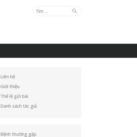
Tìm
Tìm
kiếm
kết
quả
cho:
Liên hệ
Giới thiệu
Thể lệ gửi bài
Danh sách tác giả
Bệnh thường gặp