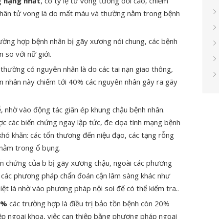
g
nặng nhất
, có tỷ lệ tử vong tương đối cao, chiếm
hân tử vong là do mất máu và thường nằm trong bệnh
ờng hợp bệnh nhân bị gãy xương nói chung, các bệnh
 so với nữ giới.
 thường có nguyên nhân là do các tai nạn giao thông,
ên nhân này chiếm tới 40% các nguyên nhân gây ra gãy
, nhờ vào động tác giãn ép khung chậu bệnh nhân.
c các biến chứng ngay lập tức, đe dọa tính mạng bệnh
khó khăn: các tổn thương đến niệu đạo, các tạng rỗng
 nằm trong ổ bụng.
ến chứng của b bị gãy xương chậu, ngoài các phương
 các phương pháp chẩn đoán cận lâm sàng khác như
ệt là nhờ vào phương pháp nội soi để có thể kiểm tra..
0%
các trường hợp là điều trị bảo tồn bệnh còn 20%
thiệp ngoại khoa, việc can thiệp bằng phương pháp ngoại