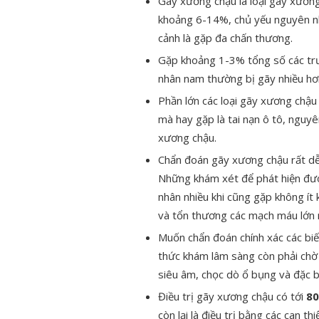
Gãy xương chậu là loại gãy xươn
khoảng 6-14%, chủ yếu nguyên n
cảnh là gặp đa chấn thương.
Gặp khoảng 1-3% tổng số các trư
nhân nam thường bị gãy nhiều hơn
Phần lớn các loại gãy xương chậu
mà hay gặp là tai nạn ô tô, nguy
xương chậu.
Chẩn đoán gãy xương chậu rất dễ
Những khám xét để phát hiện đượ
nhân nhiều khi cũng gặp không ít 
và tổn thương các mạch máu lớn
Muốn chẩn đoán chính xác các bi
thức khám lâm sàng còn phải chờ
siêu âm, chọc dò ổ bụng và đặc bi
Điều trị gãy xương chậu có tới
8
còn lại là điều trị bằng các can 