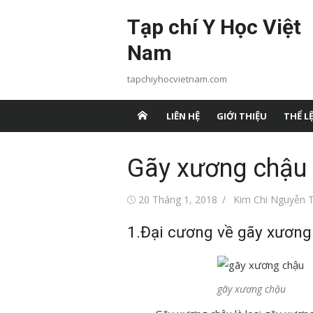
Chuyển
Tạp chí Y Học Việt
tới
nội
Nam
dung
tapchiyhocvietnam.com
LIÊN HỆ
GIỚI THIỆU
THỂ LỆ
Gãy xương chậu (
Đăng
Tác
20 Tháng 1, 2018
Kim Chi Nguyễn T
vào
giả
1.Đại cương về gãy xương
gãy xương chậu