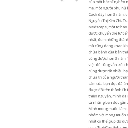
của một bác sĩ nghèo 
mẹ, một người phụ nữ 
Cách đây hơn 3 năm, trư
Nguyễn Thị Kim Chi. Tr
Medscape, một tờ báo u
được chuyển thể từ tiến
nhất, đem những thành 
mà cũng đang khao khá
chữa bệnh của bản thân
cũng được hơn 3 năm. 
việc đó cũng vẫn trôi c
cũng được rất nhiều bạn
chữa trị của người thâ
cảm của bạn đọc đã ủng
được đổi tên thành Fb 
thiện nguyện, mình đã 
từ những bạn đọc gần xa
Mình mong muốn làm từ t
nhóm với mong muốn có 
nhất có thể giúp đỡ đ
trao đi những tình cảm