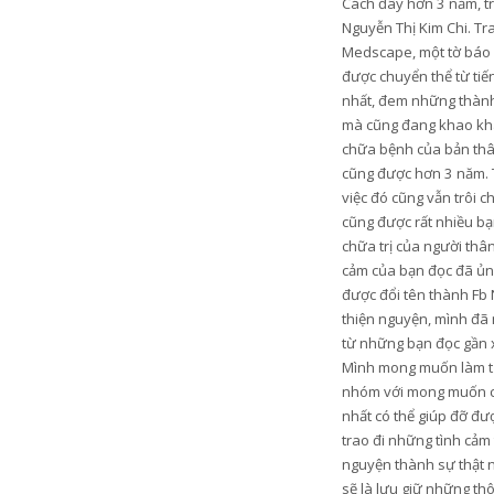
Cách đây hơn 3 năm, trư
Nguyễn Thị Kim Chi. Tr
Medscape, một tờ báo u
được chuyển thể từ tiến
nhất, đem những thành 
mà cũng đang khao khá
chữa bệnh của bản thân
cũng được hơn 3 năm. 
việc đó cũng vẫn trôi c
cũng được rất nhiều bạn
chữa trị của người thâ
cảm của bạn đọc đã ủng
được đổi tên thành Fb 
thiện nguyện, mình đã 
từ những bạn đọc gần xa
Mình mong muốn làm từ t
nhóm với mong muốn có 
nhất có thể giúp đỡ đ
trao đi những tình cảm
nguyện thành sự thật n
sẽ là lưu giữ những th