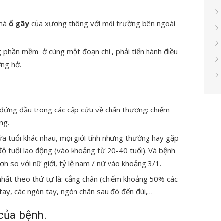
 mà
ổ gãy
của xương thông với môi trường bên ngoài
 phần mềm ở cùng một đoạn chi , phải tiến hành điều
ơng hở.
 đứng đầu trong các cấp cứu về chấn thương: chiếm
ng.
a tuổi khác nhau, mọi giới tính nhưng thường hay gặp
ộ tuổi lao động (vào khoảng từ 20-40 tuổi). Và bệnh
ơn so với nữ giới, tỷ lệ nam / nữ vào khoảng 3/1.
hất theo thứ tự là: cẳng chân (chiếm khoảng 50% các
ay, các ngón tay, ngón chân sau đó đến đùi,…
của bệnh.