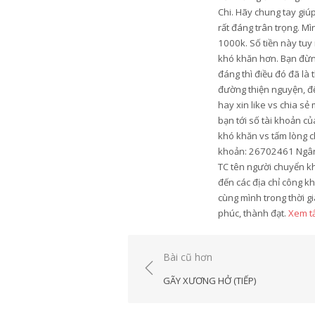
Chi. Hãy chung tay gi
rất đáng trân trọng. M
1000k. Số tiền này tu
khó khăn hơn. Bạn đừng
đáng thì điều đó đã là
đường thiện nguyện, để
hay xin like vs chia s
bạn tới số tài khoản c
khó khăn vs tấm lòng c
khoản: 26702461 Ngân 
TC tên người chuyển k
đến các địa chỉ công k
cùng mình trong thời gi
phúc, thành đạt.
Xem tấ
Điều
Bài cũ hơn
hướng
GÃY XƯƠNG HỞ (TIẾP)
bài