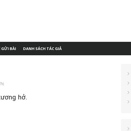
 GỬI BÀI
DANH SÁCH TÁC GIẢ
hị
xương hở.