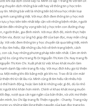
ớc khi đại dịch covid xảy ra. Mình có lập 1 trang fb với tên Dr.
ang chuyên dịch những bài viết hay về thông tin y học trên
y tín. Những bài viết là những tiến bộ khoa học nhân loại
g Anh sang tiếng Việt. Với mục đích đem thông tin y học mới
tựu y học tiên tiến nhất tiếp cận với những bệnh nhân, người
t tìm đến những hy vọng tiến bộ y học trên con đường chạy
, người thân, gia đình mình. Với mục đích đó, mình thực hiện
Trộm vía, được sự ủng hộ giúp đỡ của bạn đọc, may mắn công
hảy. Với việc đem thông tin y học chuyển tải qua tiếng Việt, mình
 đọc tìm hiểu, đặt những câu hỏi về tình trạng bệnh, cách
n, con cái, hay những phương pháp tiên tiến nhất. Cảm ơn tình
 hộ bs cũng như trang fb Dr.Nguyễn Thị Kim Chi. Nay trang fb
Nguyễn Thị Kim Chi. Xuất phát từ việc khao khát muốn làm
mạnh dạnh lập nên trang fb này. Với mục đích kêu gọi từ thiện
. Một miếng khi đói bằng một gói khi no. Trao đi là còn mãi!
hiện thì từ rất lâu rùi. Mình cũng đi tìm hiểu rất nhiều hội
thể hành động, hoặc làm bất kì những việc gì đó, dù là nhỏ
ược người khó khăn hơn mình. Chính vì khao khát mong muốn
 tốt đẹp, vượt qua cái ngại ngần của bản thân, và ước mơ thiện
ên mình, bs Chi lập trang fb Thiện nguyện - Charity. Trang này
ông tin vs những tấm lòng thiện nguyện của bạn đọc trang bs