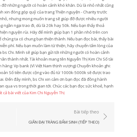
úp đỡ những người có hoàn cảnh khó khăn. Dù là nhỏ nhất cũng
ình xin đóng góp quỹ của trang Thiện nguyện - Charity trước
y nhỏ, nhưng mong muốn trang sẽ giúp đỡ được nhiều người
 ngần ngại trao đi, dù là 20k hay 50k. Nếu bạn thấy thoả
 thiện nguyện rùi. Hãy để mình giúp bạn 1 phần nhỏ trên con
 chúng ta có chung bạn thiện thành. Nếu bạn đọc bài, thấy bài
ẻ miễn phí. Nếu bạn muốn làm từ thiện, hãy chuyển tấm lòng của
ủa bs Chi. Mình sẽ giúp bạn gửi tới những người có hoàn cảnh
hân thành nhất. Tài khoản mang tên Nguyễn Thị Kim Chi Số tài
hàng: Vp bank (Vì Việt Nam thịnh vượng) Chuyển khoản ghi:
hoản Số tiền được cộng vào đủ từ 1000k-5000k sẽ được trao
hai. Đến đây mình, bs Chi xin cảm ơn bạn đọc đã đồng hành
an qua vs trong thời gian tới. Chúc các bạn đọc sức khoẻ, hạnh
t cả bài viết của Kim Chi Nguyễn Thị
Bài tiếp theo
GIÃN ĐẠI TRÀNG BẨM SINH (TIẾP THEO)