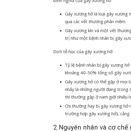
Định nghĩa của gãy xương hở
Gãy xương hở là loại gãy xương
qua các vết thương phần mềm.
Gãy xương kín và một vết thương
trị như một bệnh nhân bị gãy xư
Dịch tễ học của gãy xương hở:
Tỷ lệ bệnh nhân bị gãy xương hở
khoảng 40-50% tổng số gãy xươ
Gãy xương hở có thể gặp ở mọi lứ
nhấy là những người đang trong đ
thì thường gặp ở nam giới nhiều h
Chi thường hay bị gãy xương hở n
trường hợp gãy xương hở), cẳng t
2.Nguyên nhân và cơ chế 