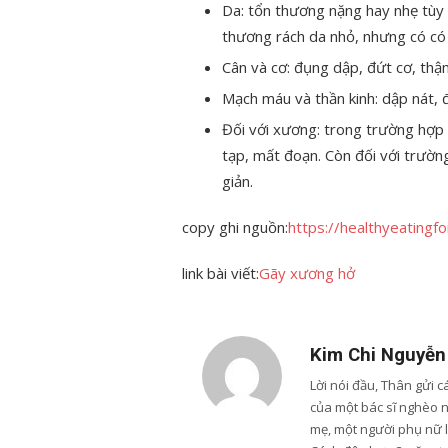
Da: tổn thương nặng hay nhẹ tùy 
thương rách da nhỏ, nhưng có có 
Cân và cơ: đụng dập, đứt cơ, thậ
Mạch máu và thần kinh: dập nát, 
Đối với xương: trong trường hợp 
tạp, mất đoạn. Còn đối với trườn
giản.
copy ghi nguồn:
https://healthyeatingf
link bài viết:
Gãy xương hở
Kim Chi Nguyễn
Lời nói đầu, Thân gửi 
của một bác sĩ nghèo 
mẹ, một người phụ nữ 