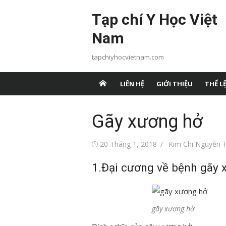
Chuyển
Tạp chí Y Học Việt
tới
nội
Nam
dung
tapchiyhocvietnam.com
LIÊN HỆ
GIỚI THIỆU
THỂ LỆ
Gãy xương hở
Đăng
Tác
20 Tháng 1, 2018
Kim Chi Nguyễn T
vào
giả
1.Đại cương về bệnh gãy 
gãy xương hở