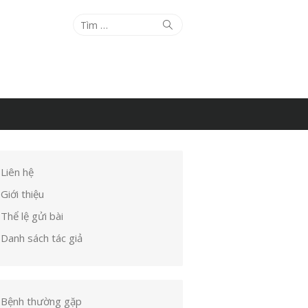
Tìm
Tìm
kiếm
kết
quả
cho:
Liên hệ
Giới thiệu
Thể lệ gửi bài
Danh sách tác giả
Bệnh thường gặp