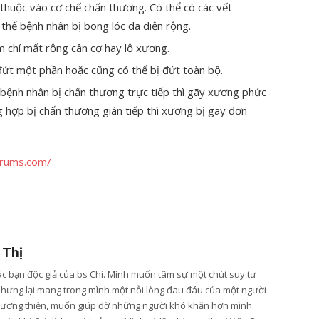
thuộc vào cơ chế chấn thương. Có thể có các vết
thể bệnh nhân bị bong lóc da diện rộng.
m chí mất rộng cân cơ hay lộ xương.
đứt một phần hoặc cũng có thể bị đứt toàn bộ.
bệnh nhân bị chấn thương trực tiếp thì gãy xương phức
g hợp bị chấn thương gián tiếp thì xương bị gãy đơn
orums.com/
 Thị
các bạn độc giả của bs Chi. Mình muốn tâm sự một chút suy tư
nhưng lại mang trong mình một nỗi lòng đau đáu của một người
lương thiện, muốn giúp đỡ những người khó khăn hơn mình.