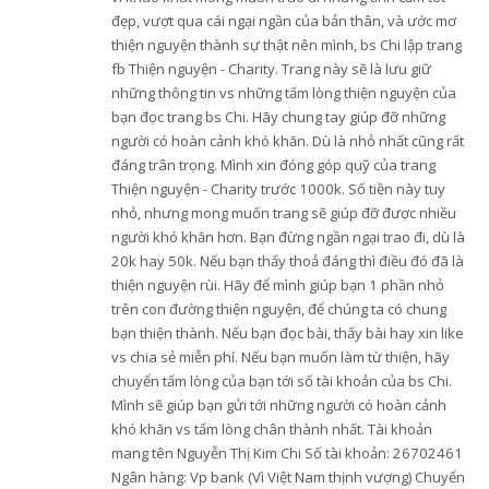
đẹp, vượt qua cái ngại ngần của bản thân, và ước mơ
thiện nguyện thành sự thật nên mình, bs Chi lập trang
fb Thiện nguyện - Charity. Trang này sẽ là lưu giữ
những thông tin vs những tấm lòng thiện nguyện của
bạn đọc trang bs Chi. Hãy chung tay giúp đỡ những
người có hoàn cảnh khó khăn. Dù là nhỏ nhất cũng rất
đáng trân trọng. Mình xin đóng góp quỹ của trang
Thiện nguyện - Charity trước 1000k. Số tiền này tuy
nhỏ, nhưng mong muốn trang sẽ giúp đỡ được nhiều
người khó khăn hơn. Bạn đừng ngần ngại trao đi, dù là
20k hay 50k. Nếu bạn thấy thoả đáng thì điều đó đã là
thiện nguyện rùi. Hãy để mình giúp bạn 1 phần nhỏ
trên con đường thiện nguyện, để chúng ta có chung
bạn thiện thành. Nếu bạn đọc bài, thấy bài hay xin like
vs chia sẻ miễn phí. Nếu bạn muốn làm từ thiện, hãy
chuyển tấm lòng của bạn tới số tài khoản của bs Chi.
Mình sẽ giúp bạn gửi tới những người có hoàn cảnh
khó khăn vs tấm lòng chân thành nhất. Tài khoản
mang tên Nguyễn Thị Kim Chi Số tài khoản: 26702461
Ngân hàng: Vp bank (Vì Việt Nam thịnh vượng) Chuyển