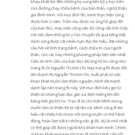
khao khát tìm đến những hy vọng tiến bộ y học trên
con đường chạy chữa bệnh của bản thân, người thân,
gia đình mình. Với mục đích đó, mình thực hiện cũng
được hơn 3 năm. Trộm vía, được sự ủng hộ giúp đỡ
của bạn đọc, may mắn công việc đó cũng vẫn trôi chảy.
Với việc đem thông tin y học chuyển tải qua tiếng Việt,
mình cũng được rất nhiều bạn đọc tìm hiểu, đặt những
câu hỏi về tình trạng bệnh, cách chữa trị của người
thân, con cái, hay những phương pháp tiên tiến nhất.
Cảm ơn tình cảm của bạn đọc đã ủng hộ bs cũng như
trang fb Dr.Nguyễn Thị Kim Chi. Nay trang fb được đổi
tên thành Fb Nguyễn Thị Kim Chi. Xuất phát từ việc
khao khát muốn làm thiện nguyện, mình đã mạnh
dạnh lập nên trang fb này. Với mục đích kêu gọi từ
thiện từ những bạn đọc gần xa. Một miếng khi đói
bằng một gói khi no. Trao đi là còn mãi! Mình mong
muốn làm từ thiện thì từ rất lâu rùi. Mình cũng đi tìm
hiểu rất nhiều hội nhóm với mong muốn có thể hành
động, hoặc làm bất kì những việc gì đó, dù là nhỏ nhất
có thể giúp đỡ được người khó khăn hơn mình. Chính
vì khao khát mong muốn trao đi những tình cảm tốt