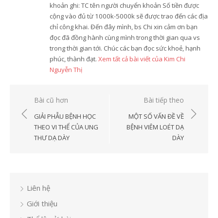
khoản ghi: TC tên người chuyển khoản Số tiền được
cộng vào đủ từ 1000k-5000k sẽ được trao đến các địa
chỉ công khai. Đến đây mình, bs Chi xin cảm ơn bạn
đọc đã đồng hành cùng mình trong thời gian qua vs
trong thời gian tới. Chúc các bạn đọc sức khoẻ, hạnh
phúc, thành đạt.
Xem tất cả bài viết của Kim Chi
Nguyễn Thị
Điều
Bài cũ hơn
Bài tiếp theo
hướng
GIẢI PHẪU BỆNH HỌC
MỘT SỐ VẤN ĐỀ VỀ
bài
THEO VI THỂ CỦA UNG
BỆNH VIÊM LOÉT DẠ
THƯ DẠ DÀY
DÀY
viết
Liên hệ
Giới thiệu