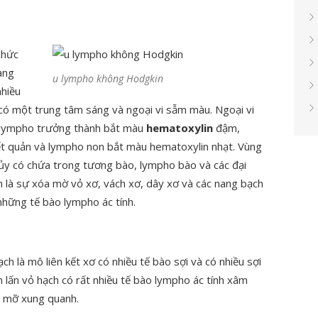
chức
ang
u lympho không Hodgkin
nhiều
có một trung tâm sáng và ngoại vi sẫm màu. Ngoại vi
 lympho trưởng thành bắt màu
hematoxylin
đậm,
ết quản và lympho non bắt màu hematoxylin nhạt. Vùng
tủy có chứa trong tương bào, lympho bào và các đại
ện là sự xóa mờ vỏ xơ, vách xơ, dây xơ và các nang bạch
hững tế bào lympho ác tính.
ch là mô liên kết xơ có nhiều tế bào sợi và có nhiều sợi
m lấn vỏ hạch có rất nhiều tế bào lympho ác tính xâm
t mỡ xung quanh.