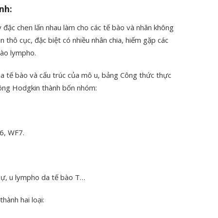
nh:
 đặc chen lấn nhau làm cho các tế bào và nhân không
 thô cục, đặc biệt có nhiều nhân chia, hiếm gặp các
 bào lympho.
a tế bào và cấu trúc của mô u, bảng Công thức thực
hông Hodgkin thành bốn nhóm:
6
, WF
7
.
 sự, u lympho da tế bào T…
thành hai loại: