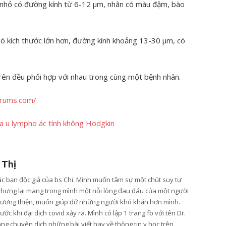
 nhỏ có đường kính từ 6-12 µm, nhân có màu đậm, bào
có kích thước lớn hơn, đường kính khoảng 13-30 µm, có
rên đều phối hợp với nhau trong cùng một bệnh nhân.
orums.com/
ủa u lympho ác tính không Hodgkin
 Thị
các bạn độc giả của bs Chi. Mình muốn tâm sự một chút suy tư
nhưng lại mang trong mình một nỗi lòng đau đáu của một người
lương thiện, muốn giúp đỡ những người khó khăn hơn mình.
ớc khi đại dịch covid xảy ra. Mình có lập 1 trang fb với tên Dr.
ang chuyên dịch những bài viết hay về thông tin y học trên