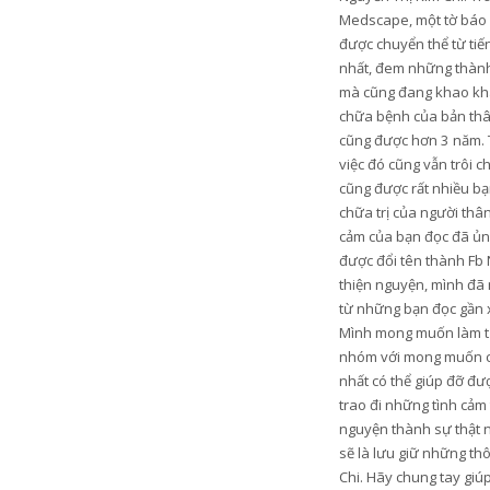
Medscape, một tờ báo u
được chuyển thể từ tiến
nhất, đem những thành 
mà cũng đang khao khá
chữa bệnh của bản thân
cũng được hơn 3 năm. 
việc đó cũng vẫn trôi c
cũng được rất nhiều bạn
chữa trị của người thâ
cảm của bạn đọc đã ủng
được đổi tên thành Fb 
thiện nguyện, mình đã 
từ những bạn đọc gần xa
Mình mong muốn làm từ t
nhóm với mong muốn có 
nhất có thể giúp đỡ đ
trao đi những tình cảm
nguyện thành sự thật n
sẽ là lưu giữ những th
Chi. Hãy chung tay gi