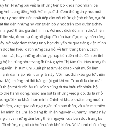
y tín. Những bài viết là những tiến bộ khoa học nhân loại
g Anh sang tiếng Việt. Với mục đích đem thông tin y học mới
tựu y học tiên tiến nhất tiếp cận với những bệnh nhân, người
t tìm đến những hy vọng tiến bộ y học trên con đường chạy
, người thân, gia đình mình. Với mục đích đó, mình thực hiện
Trộm vía, được sự ủng hộ giúp đỡ của bạn đọc, may mắn công
hảy. Với việc đem thông tin y học chuyển tải qua tiếng Việt, mình
 đọc tìm hiểu, đặt những câu hỏi về tình trạng bệnh, cách
n, con cái, hay những phương pháp tiên tiến nhất. Cảm ơn tình
 hộ bs cũng như trang fb Dr.Nguyễn Thị Kim Chi. Nay trang fb
Nguyễn Thị Kim Chi. Xuất phát từ việc khao khát muốn làm
mạnh dạnh lập nên trang fb này. Với mục đích kêu gọi từ thiện
. Một miếng khi đói bằng một gói khi no. Trao đi là còn mãi!
hiện thì từ rất lâu rùi. Mình cũng đi tìm hiểu rất nhiều hội
thể hành động, hoặc làm bất kì những việc gì đó, dù là nhỏ
ược người khó khăn hơn mình. Chính vì khao khát mong muốn
 tốt đẹp, vượt qua cái ngại ngần của bản thân, và ước mơ thiện
ên mình, bs Chi lập trang fb Thiện nguyện - Charity. Trang này
ông tin vs những tấm lòng thiện nguyện của bạn đọc trang bs
úp đỡ những người có hoàn cảnh khó khăn. Dù là nhỏ nhất cũng