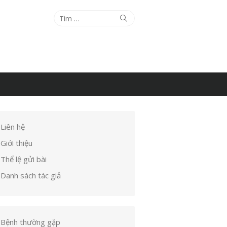
Tìm
Tìm
kiếm
kết
quả
cho:
Liên hệ
Giới thiệu
Thể lệ gửi bài
Danh sách tác giả
Bệnh thường gặp