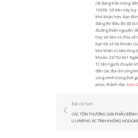
rất đáng trân trọng. M
1000k. Số tiền này tu
khó khăn hơn. Bạn đừng
đáng thì điều đó đã là
đường thiện nguyện, để
hay xin like vs chia s
bạn tới số tài khoản c
khó khăn vs tấm lòng c
khoản: 26702461 Ngân 
TC tên người chuyển k
đến các địa chỉ công k
cùng mình trong thời gi
phúc, thành đạt.
Xem tấ
Điều
Bài cũ hơn
hướng
CÁC TỔN THƯƠNG GIẢI PHẪU BỆNH
bài
U LYMPHO ÁC TÍNH KHÔNG HODGKI
viết