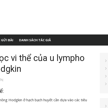
 GỬI BÀI
DANH SÁCH TÁC GIẢ
ọc vi thể của u lympho
odgkin
hị
ể:
không Hodgkin ở hạch bạch huyết cần dựa vào các tiêu