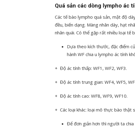
Quá sản các dòng lympho ác tí
Các tế bào lympho quá sản, mật độ dày
đều, biến dạng. Màng nhân dày, hạt nhân
nhân quái. Có thể gặp rất nhiều loại tế
Dựa theo kích thước, đặc điểm củ
hành WF chia u lympho ác tính k
+ Độ ác tính thấp: WF
1
, WF
2
, WF
3
.
+ Độ ác tính trung gian: WF
4
, WF
5
, WF
+ Độ ác tính cao: WF
8
, WF
9
, WF
10
.
+ Các loại khác: loại mô thực bào thật
Để đơn giản hơn thì người ta chia 