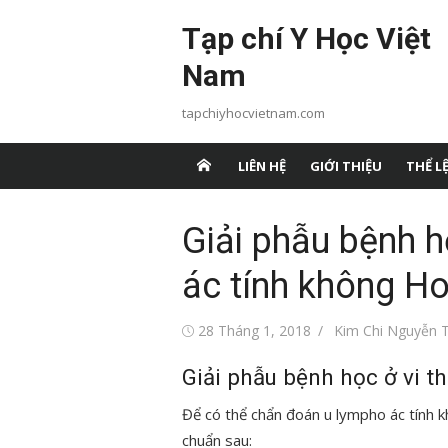
Chuyển
Tạp chí Y Học Việt
tới
nội
Nam
dung
tapchiyhocvietnam.com
LIÊN HỆ
GIỚI THIỆU
THỂ LỆ
Giải phẫu bệnh h
ác tính không H
Đăng
Tác
28 Tháng 1, 2018
Kim Chi Nguyễn T
vào
giả
Giải phẫu bệnh học ở vi th
Để có thể chẩn đoán u lympho ác tính 
chuẩn sau: