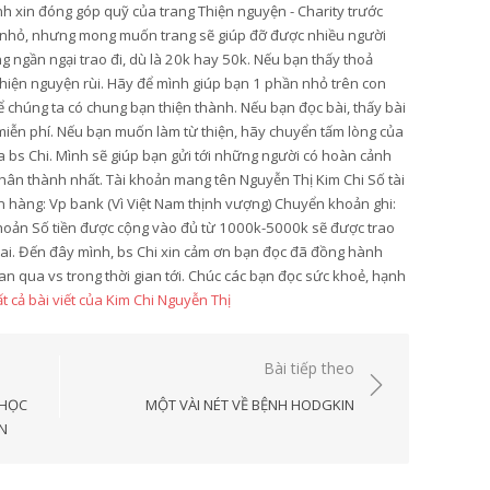
ình xin đóng góp quỹ của trang Thiện nguyện - Charity trước
y nhỏ, nhưng mong muốn trang sẽ giúp đỡ được nhiều người
 ngần ngại trao đi, dù là 20k hay 50k. Nếu bạn thấy thoả
 thiện nguyện rùi. Hãy để mình giúp bạn 1 phần nhỏ trên con
 chúng ta có chung bạn thiện thành. Nếu bạn đọc bài, thấy bài
ẻ miễn phí. Nếu bạn muốn làm từ thiện, hãy chuyển tấm lòng của
ủa bs Chi. Mình sẽ giúp bạn gửi tới những người có hoàn cảnh
hân thành nhất. Tài khoản mang tên Nguyễn Thị Kim Chi Số tài
hàng: Vp bank (Vì Việt Nam thịnh vượng) Chuyển khoản ghi:
hoản Số tiền được cộng vào đủ từ 1000k-5000k sẽ được trao
hai. Đến đây mình, bs Chi xin cảm ơn bạn đọc đã đồng hành
an qua vs trong thời gian tới. Chúc các bạn đọc sức khoẻ, hạnh
t cả bài viết của Kim Chi Nguyễn Thị
Bài tiếp theo
 HỌC
MỘT VÀI NÉT VỀ BỆNH HODGKIN
N