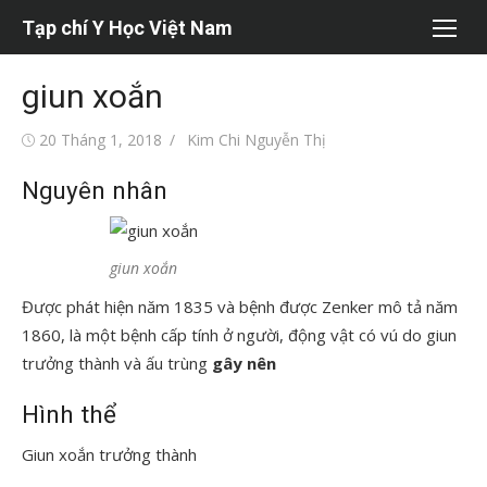
Chuyển
Tạp chí Y Học Việt Nam
tới
nội
giun xoắn
dung
Đăng
Tác
20 Tháng 1, 2018
Kim Chi Nguyễn Thị
vào
giả
Nguyên nhân
giun xoắn
Được phát hiện năm 1835 và bệnh được Zenker mô tả năm
1860, là một bệnh cấp tính ở người, động vật có vú do giun
trưởng thành và ấu trùng
gây nên
Hình thể
Giun xoắn trưởng thành