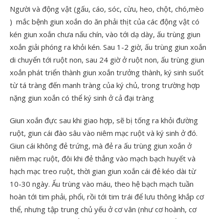
Người và động vật (gấu, cáo, sóc, cừu, heo, chột, chó,mèo
) mắc bệnh giun xoắn do ăn phải thịt của các động vật có
kén giun xoắn chưa nấu chín, vào tới dạ dày, ấu trùng giun
xoắn giải phóng ra khỏi kén. Sau 1-2 giờ, ấu trùng giun xoắn
di chuyển tới ruột non, sau 24 giờ ở ruột non, ấu trùng giun
xoắn phát triển thành giun xoắn trưởng thành, ký sinh suốt
từ tá tràng đến manh tràng của ký chủ, trong trường hợp
nặng giun xoắn có thể ký sinh ở cả đại tràng
Giun xoắn đực sau khi giao hợp, sẽ bị tống ra khỏi đường
ruột, giun cái đào sâu vào niêm mạc ruột và ký sinh ở đó.
Giun cái không đẻ trứng, mà đẻ ra ấu trùng giun xoắn ở
niêm mạc ruột, đôi khi đẻ thẳng vào mạch bạch huyết và
hạch mạc treo ruột, thời gian giun xoắn cái đẻ kéo dài từ
10-30 ngày. Ấu trùng vào máu, theo hệ bạch mạch tuần
hoàn tới tim phải, phổi, rồi tới tim trái để lưu thông khắp cơ
thể, nhưng tập trung chủ yếu ở cơ vân (như cơ hoành, cơ