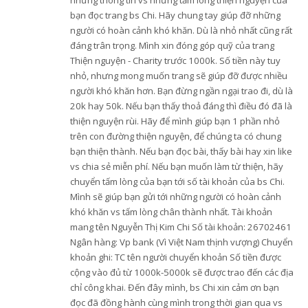
những thông tin vs những tấm lòng thiện nguyện của
bạn đọc trang bs Chi. Hãy chung tay giúp đỡ những
người có hoàn cảnh khó khăn. Dù là nhỏ nhất cũng rất
đáng trân trọng. Mình xin đóng góp quỹ của trang
Thiện nguyện - Charity trước 1000k. Số tiền này tuy
nhỏ, nhưng mong muốn trang sẽ giúp đỡ được nhiều
người khó khăn hơn. Bạn đừng ngần ngại trao đi, dù là
20k hay 50k. Nếu bạn thấy thoả đáng thì điều đó đã là
thiện nguyện rùi. Hãy để mình giúp bạn 1 phần nhỏ
trên con đường thiện nguyện, để chúng ta có chung
bạn thiện thành. Nếu bạn đọc bài, thấy bài hay xin like
vs chia sẻ miễn phí. Nếu bạn muốn làm từ thiện, hãy
chuyển tấm lòng của bạn tới số tài khoản của bs Chi.
Mình sẽ giúp bạn gửi tới những người có hoàn cảnh
khó khăn vs tấm lòng chân thành nhất. Tài khoản
mang tên Nguyễn Thị Kim Chi Số tài khoản: 26702461
Ngân hàng: Vp bank (Vì Việt Nam thịnh vượng) Chuyển
khoản ghi: TC tên người chuyển khoản Số tiền được
cộng vào đủ từ 1000k-5000k sẽ được trao đến các địa
chỉ công khai. Đến đây mình, bs Chi xin cảm ơn bạn
đọc đã đồng hành cùng mình trong thời gian qua vs