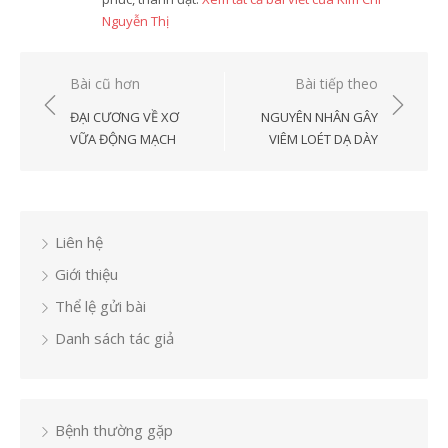
Nguyễn Thị
Điều
Bài cũ hơn
Bài tiếp theo
hướng
ĐẠI CƯƠNG VỀ XƠ
NGUYÊN NHÂN GÂY
bài
VỮA ĐỘNG MẠCH
VIÊM LOÉT DẠ DÀY
viết
Liên hệ
Giới thiệu
Thể lệ gửi bài
Danh sách tác giả
Bệnh thường gặp