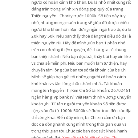
người có hoàn cảnh khó khăn. Dù là nhỏ nhất cũng rất
đáng trân trọng. Mình xin đóng góp quỹ của trang
Thiện nguyện - Charity trước 1000k. Số tiền này tuy
nhỏ, nhưng mong muốn trang sẽ giúp đỡ được nhiều
người khó khăn hơn. Bạn đừng ngần ngại trao đi, dù là
20k hay 50k. Nếu bạn thấy thoả đáng thì điều đó đã là
thiện nguyện rùi. Hãy để mình giúp bạn 1 phần nhỏ
trên con đường thiện nguyện, để chúng ta có chung
bạn thiện thành. Nếu bạn đọc bài, thấy bài hay xin like
vs chia sẻ miễn phí. Nếu bạn muốn làm từ thiện, hãy
chuyển tấm lòng của bạn tới số tài khoản của bs Chi.
Mình sẽ giúp bạn gửi tới những người có hoàn cảnh
khó khăn vs tấm lòng chân thành nhất. Tài khoản
mang tên Nguyễn Thị Kim Chi Số tài khoản: 26702461
Ngân hàng: Vp bank (Vì Việt Nam thịnh vượng) Chuyển
khoản ghi: TC tên người chuyển khoản Số tiền được
cộng vào đủ từ 1000k-5000k sẽ được trao đến các địa
chỉ công khai. Đến đây mình, bs Chi xin cảm ơn bạn
đọc đã đồng hành cùng mình trong thời gian qua vs
trong thời gian tới. Chúc các bạn đọc sức khoẻ, hạnh
phúc, thành đạt.
Xem tất cả bài viết của Kim Chi