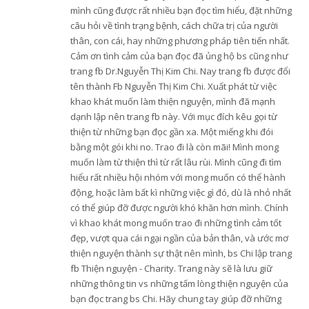
mình cũng được rất nhiều bạn đọc tìm hiểu, đặt những
câu hỏi về tình trạng bệnh, cách chữa trị của người
thân, con cái, hay những phương pháp tiên tiến nhất.
Cảm ơn tình cảm của bạn đọc đã ủng hộ bs cũng như
trang fb Dr.Nguyễn Thị Kim Chi. Nay trang fb được đổi
tên thành Fb Nguyễn Thị Kim Chi. Xuất phát từ việc
khao khát muốn làm thiện nguyện, mình đã mạnh
dạnh lập nên trang fb này. Với mục đích kêu gọi từ
thiện từ những bạn đọc gần xa. Một miếng khi đói
bằng một gói khi no. Trao đi là còn mãi! Mình mong
muốn làm từ thiện thì từ rất lâu rùi. Mình cũng đi tìm
hiểu rất nhiều hội nhóm với mong muốn có thể hành
động, hoặc làm bất kì những việc gì đó, dù là nhỏ nhất
có thể giúp đỡ được người khó khăn hơn mình. Chính
vì khao khát mong muốn trao đi những tình cảm tốt
đẹp, vượt qua cái ngại ngần của bản thân, và ước mơ
thiện nguyện thành sự thật nên mình, bs Chi lập trang
fb Thiện nguyện - Charity. Trang này sẽ là lưu giữ
những thông tin vs những tấm lòng thiện nguyện của
bạn đọc trang bs Chi. Hãy chung tay giúp đỡ những