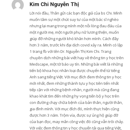
Kim Chi Nguyễn Thị
Lời nói đầu, Thân gửi các bạn độc giả của bs Chi. Mình
muốn tâm sự một chút suy tư của một bác sĩ nghèo
nhưng lại mang trong mình một nỗi lòng đau đáu của
một người mẹ, một người phụ nữ lương thiện, muốn
giúp đỡ những người khó khăn hơn mình. Cách đây
hơn 3 năm, trước khi đại dịch covid xảy ra. Mình có lập
1 trang fb với tên Dr. Nguyễn Thị Kim Chi. Trang
chuyên dịch những bài viết hay về thông tin y học trên
Medscape, một tờ báo uy tín. Những bài viết là những
tiến bộ khoa học nhân loại được chuyển thể từ tiếng
Anh sang tiếng Việt. Với mục đích đem thông tin y học
mới nhất, đem những thành tựu y học tiên tiến nhất
tiếp cận với những bệnh nhân, người mà cũng đang
khao khát tìm đến những hy vọng tiến bộ y học trên
con đường chạy chữa bệnh của bản thân, người thân,
gia đình mình. Với mục đích đó, mình thực hiện cũng
được hơn 3 năm. Trộm vía, được sự ủng hộ giúp đỡ
của bạn đọc, may mắn công việc đó cũng vẫn trôi chảy.
Với việc đem thông tin y học chuyển tải qua tiếng Việt,