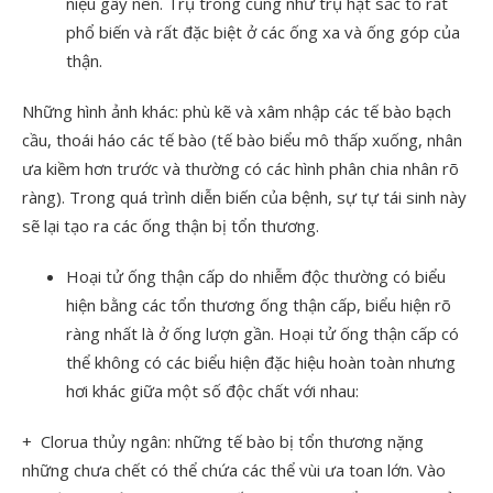
niệu gây nên. Trụ trong cũng như trụ hạt sắc tố rất
phổ biến và rất đặc biệt ở các ống xa và ống góp của
thận.
Những hình ảnh khác: phù kẽ và xâm nhập các tế bào bạch
cầu, thoái háo các tế bào (tế bào biểu mô thấp xuống, nhân
ưa kiềm hơn trước và thường có các hình phân chia nhân rõ
ràng). Trong quá trình diễn biến của bệnh, sự tự tái sinh này
sẽ lại tạo ra các ống thận bị tổn thương.
Hoại tử ống thận cấp do nhiễm độc thường có biểu
hiện bằng các tổn thương ống thận cấp, biểu hiện rõ
ràng nhất là ở ống lượn gần. Hoại tử ống thận cấp có
thể không có các biểu hiện đặc hiệu hoàn toàn nhưng
hơi khác giữa một số độc chất với nhau:
+ Clorua thủy ngân: những tế bào bị tổn thương nặng
những chưa chết có thể chứa các thể vùi ưa toan lớn. Vào