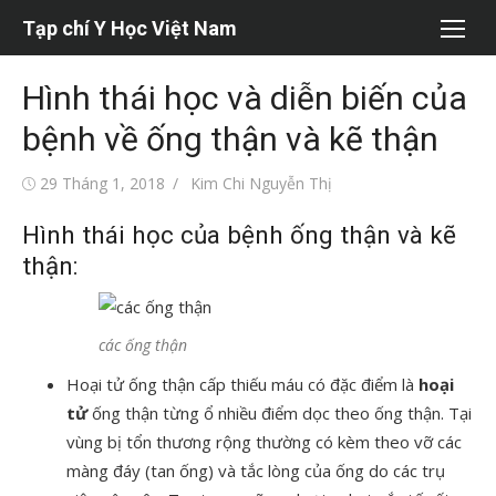
Chuyển
Tạp chí Y Học Việt Nam
tới
nội
Hình thái học và diễn biến của
dung
bệnh về ống thận và kẽ thận
Đăng
Tác
29 Tháng 1, 2018
Kim Chi Nguyễn Thị
vào
giả
Hình thái học của bệnh ống thận và kẽ
thận:
các ống thận
Hoại tử ống thận cấp thiếu máu có đặc điểm là
hoại
tử
ống thận từng ổ nhiều điểm dọc theo ống thận. Tại
vùng bị tổn thương rộng thường có kèm theo vỡ các
màng đáy (tan ống) và tắc lòng của ống do các trụ