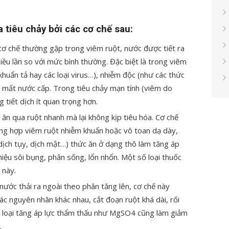
tiêu chảy bởi các cơ chế sau:
 cơ chế thường gặp trong viêm ruột, nước được tiết ra
iều lần so với mức bình thường. Đặc biệt là trong viêm
huẩn tả hay các loại virus…), nhiễm độc (như các thức
ra mất nước cấp. Trong tiêu chảy mạn tính (viêm do
g tiết dịch ít quan trọng hơn.
ăn qua ruột nhanh mà lại không kịp tiêu hóa. Cơ chế
ng hợp viêm ruột nhiễm khuẩn hoặc vô toan dạ dày,
 dịch tụy, dịch mật…) thức ăn ở dạng thô làm tăng áp
hiệu sôi bụng, phân sống, lổn nhổn. Một số loại thuốc
 này.
nước thải ra ngoài theo phân tăng lên, cơ chế này
c nguyên nhân khác nhau, cắt đoạn ruột khá dài, rối
y loại tăng áp lực thẩm thấu như MgSO
4
cũng làm giảm
.