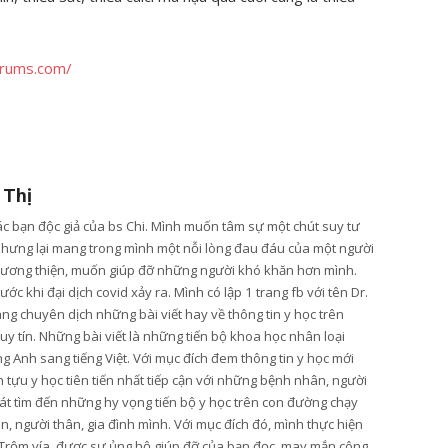
orums.com/
 Thị
các bạn độc giả của bs Chi. Mình muốn tâm sự một chút suy tư
nhưng lại mang trong mình một nỗi lòng đau đáu của một người
lương thiện, muốn giúp đỡ những người khó khăn hơn mình.
ớc khi đại dịch covid xảy ra. Mình có lập 1 trang fb với tên Dr.
ang chuyên dịch những bài viết hay về thông tin y học trên
y tín. Những bài viết là những tiến bộ khoa học nhân loại
g Anh sang tiếng Việt. Với mục đích đem thông tin y học mới
tựu y học tiên tiến nhất tiếp cận với những bệnh nhân, người
t tìm đến những hy vọng tiến bộ y học trên con đường chạy
, người thân, gia đình mình. Với mục đích đó, mình thực hiện
Trộm vía, được sự ủng hộ giúp đỡ của bạn đọc, may mắn công