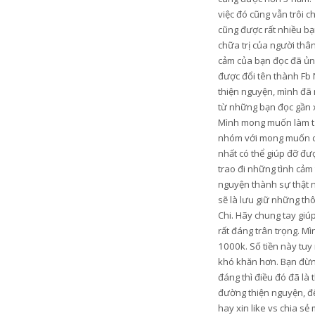
việc đó cũng vẫn trôi c
cũng được rất nhiều bạn
chữa trị của người thâ
cảm của bạn đọc đã ủng
được đổi tên thành Fb 
thiện nguyện, mình đã 
từ những bạn đọc gần xa
Mình mong muốn làm từ t
nhóm với mong muốn có 
nhất có thể giúp đỡ đ
trao đi những tình cảm
nguyện thành sự thật n
sẽ là lưu giữ những th
Chi. Hãy chung tay gi
rất đáng trân trọng. M
1000k. Số tiền này tu
khó khăn hơn. Bạn đừng
đáng thì điều đó đã là
đường thiện nguyện, để
hay xin like vs chia s