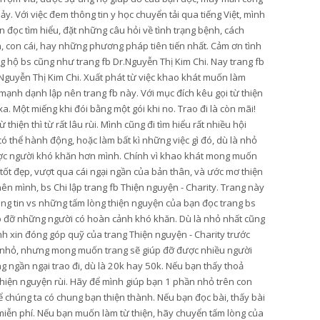
hảy. Với việc đem thông tin y học chuyển tải qua tiếng Việt, mình
 đọc tìm hiểu, đặt những câu hỏi về tình trạng bệnh, cách
n, con cái, hay những phương pháp tiên tiến nhất. Cảm ơn tình
 hộ bs cũng như trang fb Dr.Nguyễn Thị Kim Chi. Nay trang fb
Nguyễn Thị Kim Chi. Xuất phát từ việc khao khát muốn làm
mạnh dạnh lập nên trang fb này. Với mục đích kêu gọi từ thiện
. Một miếng khi đói bằng một gói khi no. Trao đi là còn mãi!
hiện thì từ rất lâu rùi. Mình cũng đi tìm hiểu rất nhiều hội
thể hành động, hoặc làm bất kì những việc gì đó, dù là nhỏ
ược người khó khăn hơn mình. Chính vì khao khát mong muốn
 tốt đẹp, vượt qua cái ngại ngần của bản thân, và ước mơ thiện
ên mình, bs Chi lập trang fb Thiện nguyện - Charity. Trang này
ông tin vs những tấm lòng thiện nguyện của bạn đọc trang bs
úp đỡ những người có hoàn cảnh khó khăn. Dù là nhỏ nhất cũng
ình xin đóng góp quỹ của trang Thiện nguyện - Charity trước
y nhỏ, nhưng mong muốn trang sẽ giúp đỡ được nhiều người
 ngần ngại trao đi, dù là 20k hay 50k. Nếu bạn thấy thoả
 thiện nguyện rùi. Hãy để mình giúp bạn 1 phần nhỏ trên con
 chúng ta có chung bạn thiện thành. Nếu bạn đọc bài, thấy bài
ẻ miễn phí. Nếu bạn muốn làm từ thiện, hãy chuyển tấm lòng của