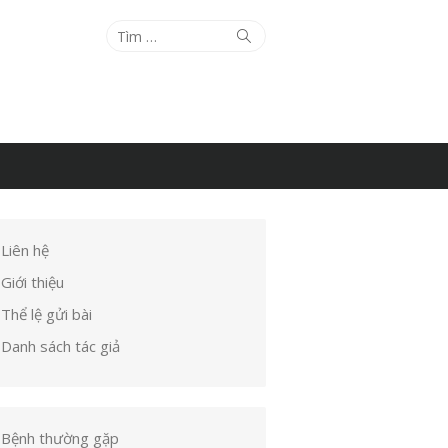
Tìm
Tìm
kiếm
kết
quả
cho:
Liên hệ
Giới thiệu
Thể lệ gửi bài
Danh sách tác giả
Bệnh thường gặp