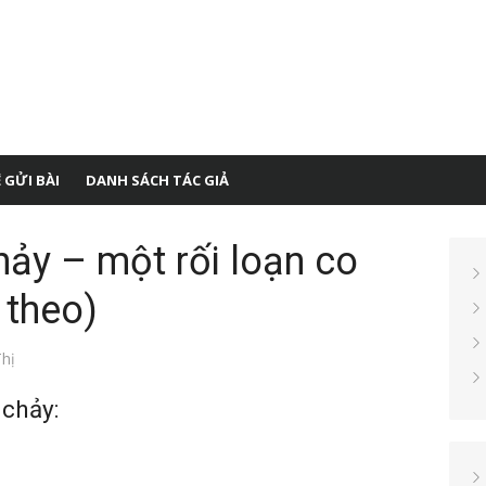
 GỬI BÀI
DANH SÁCH TÁC GIẢ
hảy – một rối loạn co
p theo)
hị
 chảy: