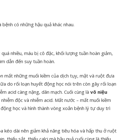
à bệnh có những hậu quả khác nhau.
quá nhiều, máu bị cô đặc, khối lượng tuần hoàn giảm,
im dẫn đến suy tuần hoàn.
òn mất những muối kiềm của dịch tụy, mật và ruột đưa
ữa do rối loạn huyết động học nói trên còn gây rối loạn
hiễm acid càng nặng, dãn mạch. Cuối cùng là
vô niệu
 nhiễm độc và nhiễm acid. Mất nước – mất muối kiềm
 động học và hình thành vòng xoắn bệnh lý tự duy trì
óa kéo dài nên giảm khả năng tiêu hóa và hấp thu ở ruột
n, thiếu sắt, thiếu calci mà hậu quả cuối cùng là thiếu