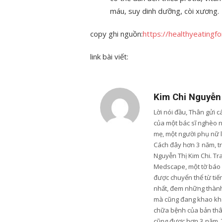
máu, suy dinh dưỡng, còi xương.
copy ghi nguồn:
https://healthyeatingf
link bài viết:
Kim Chi Nguyễn
Lời nói đầu, Thân gửi 
của một bác sĩ nghèo 
mẹ, một người phụ nữ 
Cách đây hơn 3 năm, trư
Nguyễn Thị Kim Chi. Tr
Medscape, một tờ báo u
được chuyển thể từ tiến
nhất, đem những thành 
mà cũng đang khao khá
chữa bệnh của bản thân
cũng được hơn 3 năm. 