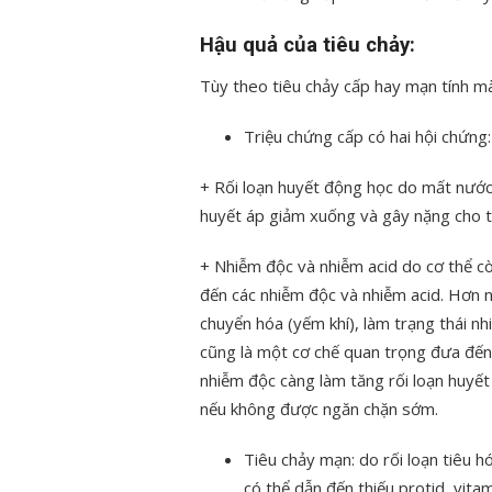
Hậu quả của tiêu chảy:
Tùy theo tiêu chảy cấp hay mạn tính m
Triệu chứng cấp có hai hội chứng:
+ Rối loạn huyết động học do mất nước 
huyết áp giảm xuống và gây nặng cho t
+ Nhiễm độc và nhiễm acid do cơ thể c
đến các nhiễm độc và nhiễm acid. Hơn n
chuyển hóa (yếm khí), làm trạng thái n
cũng là một cơ chế quan trọng đưa đến
nhiễm độc càng làm tăng rối loạn huyết
nếu không được ngăn chặn sớm.
Tiêu chảy mạn: do rối loạn tiêu h
có thể dẫn đến thiếu protid, vitami