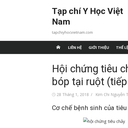
Chuyển
Tạp chí Y Học Việt
tới
nội
Nam
dung
tapchiyhocvietnam.com
LIÊN HỆ
GIỚI THIỆU
THỂ LỆ
Hội chứng tiêu c
bóp tại ruột (tiế
Đăng
Tác
28 Tháng 1, 2018
Kim Chi Nguyễn T
vào
giả
Cơ chế bệnh sinh của tiêu