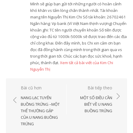
Mình sẽ giúp bạn gửi tới những người có hoàn cảnh
khó khăn vs tấm lòng chân thành nhất. Tài khoản
mang tên Nguyễn Thị Kim Chi Số tài khoản: 26702461
Ngân hàng: Vp bank (Vì Việt Nam thịnh vượng) Chuyển
khoản ghi: TC tên người chuyển khoản Số tiền được
cộng vào đủ từ 1000k-5000k sẽ được trao đến các địa
chỉ công khai. Đến đây mình, bs Chi xin cảm ơn bạn
đọc đã đồng hành cùng mình trong thời gian qua vs
trong thời gian tới. Chúc các bạn đọc sức khoẻ, hạnh
phúc, thành đạt.
Xem tất cả bài viết của Kim Chi
Nguyễn Thị
Điều
Bài cũ hơn
Bài tiếp theo
hướng
NANG LẠC TUYẾN
MỘT SỐ ĐIỀU CẦN
bài
BUỒNG TRỨNG –MỘT
BIẾT VỀ U NANG
THỂ THƯỜNG GẶP
BUỒNG TRỨNG
viết
CỦA U NANG BUỒNG
TRỨNG