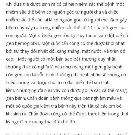
Khi đứa trẻ được sinh ra có cả hai nhiễm sắc thể bệnh một
nhiễm sắc thể bệnh có nguồn gốc từ người cha và chiếc
nhiễm sắc thể còn lại là có nguồn gốc từ người mẹ. Gen gây
bệnh này xảy ra trong nhiễm sắc thể số 11 của bộ gen của
con người. Một số kiểu gen tồn tại, tùy thuộc vào đột biến ở
gen hemoglobin. Một cuộc tấn công có thể được khởi phát
bởi sự thay đổi nhiệt độ, căng thẳng, mất nước, và trên độ
cao… Một người có một bản sao bất thường duy nhất
thường (tức có nghĩa là nếu như mang một gen gây bệnh
còn gen còn lại vẫn bình thường) thì bệnh nhân sẽ không có
triệu chứng và được cho là có đặc điểm tế bào hình
liềm. Những người như vậy còn được gọi là các cá thể mang
gen bệnh. Chẩn đoán bệnh thông qua xét nghiệm máu và
một số quốc gia kiểm tra bệnh này trên tất cả các em bé
khi sinh ra. Chẩn đoán cũng có thể được thực hiện trong thời
kỳ người mẹ mang thai đứa bé đó.