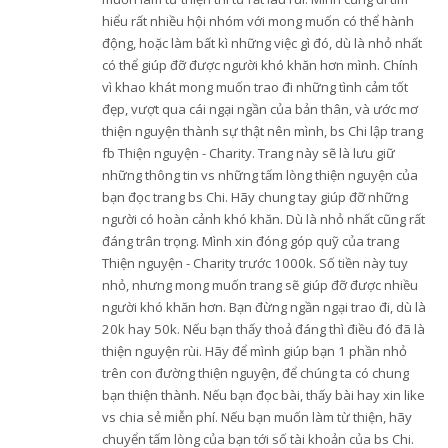
hiểu rất nhiều hội nhóm với mong muốn có thể hành
động, hoặc làm bất kì những việc gì đó, dù là nhỏ nhất
có thể giúp đỡ được người khó khăn hơn mình. Chính
vì khao khát mong muốn trao đi những tình cảm tốt
đẹp, vượt qua cái ngại ngần của bản thân, và ước mơ
thiện nguyện thành sự thật nên mình, bs Chi lập trang
fb Thiện nguyện - Charity. Trang này sẽ là lưu giữ
những thông tin vs những tấm lòng thiện nguyện của
bạn đọc trang bs Chi. Hãy chung tay giúp đỡ những
người có hoàn cảnh khó khăn. Dù là nhỏ nhất cũng rất
đáng trân trọng. Mình xin đóng góp quỹ của trang
Thiện nguyện - Charity trước 1000k. Số tiền này tuy
nhỏ, nhưng mong muốn trang sẽ giúp đỡ được nhiều
người khó khăn hơn. Bạn đừng ngần ngại trao đi, dù là
20k hay 50k. Nếu bạn thấy thoả đáng thì điều đó đã là
thiện nguyện rùi. Hãy để mình giúp bạn 1 phần nhỏ
trên con đường thiện nguyện, để chúng ta có chung
bạn thiện thành. Nếu bạn đọc bài, thấy bài hay xin like
vs chia sẻ miễn phí. Nếu bạn muốn làm từ thiện, hãy
chuyển tấm lòng của bạn tới số tài khoản của bs Chi.