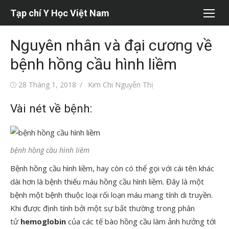
Chuyển
Tạp chí Y Học Việt Nam
tới
nội
Nguyên nhân và đại cương về
dung
bệnh hồng cầu hình liềm
Đăng
Tác
28 Tháng 1, 2018
Kim Chi Nguyễn Thị
vào
giả
Vài nét về bệnh:
bệnh hồng cầu hình liềm
Bệnh hồng cầu hình liềm, hay còn có thể gọi với cái tên khác
dài hơn là bệnh thiếu máu hồng cầu hình liềm. Đây là một
bệnh một bệnh thuộc loại rối loạn máu mang tính di truyền.
Khi được định tính bởi một sự bất thường trong phân
tử
hemoglobin
của các tế bào hồng cầu làm ảnh hưởng tới