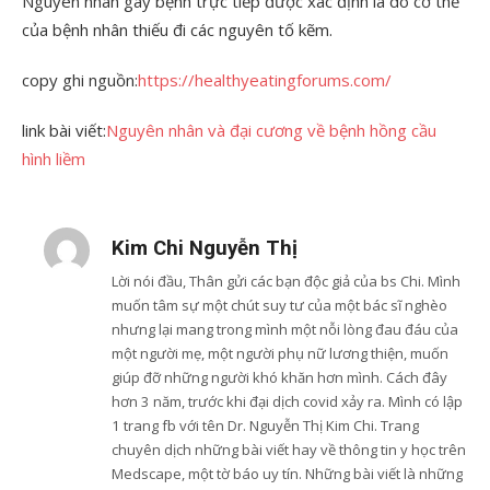
Nguyên nhân gây bệnh trực tiếp được xác định là do cơ thể
của bệnh nhân thiếu đi các nguyên tố kẽm.
copy ghi nguồn:
https://healthyeatingforums.com/
link bài viết:
Nguyên nhân và đại cương về bệnh hồng cầu
hình liềm
Kim Chi Nguyễn Thị
Lời nói đầu, Thân gửi các bạn độc giả của bs Chi. Mình
muốn tâm sự một chút suy tư của một bác sĩ nghèo
nhưng lại mang trong mình một nỗi lòng đau đáu của
một người mẹ, một người phụ nữ lương thiện, muốn
giúp đỡ những người khó khăn hơn mình. Cách đây
hơn 3 năm, trước khi đại dịch covid xảy ra. Mình có lập
1 trang fb với tên Dr. Nguyễn Thị Kim Chi. Trang
chuyên dịch những bài viết hay về thông tin y học trên
Medscape, một tờ báo uy tín. Những bài viết là những