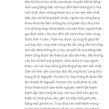
tiến bộ khoa học nhân loại được chuyển thể từ tiếng
Anh sang tiếng Việt. Với mục đích đem thông tin y học
mới nhất, đem những thành tựu y học tiên tiến nhất
tiếp cận với những bệnh nhân, người mà cũng đang
khao khát tìm đến những hy vọng tiến bộ y học trên
con đường chạy chữa bệnh của bản thân, người thân,
gia đình mình. Với mục đích đó, mình thực hiện cũng
được hơn 3 năm. Trộm vía, được sự ủng hộ giúp đỡ
của bạn đọc, may mắn công việc đó cũng vẫn trôi chảy.
Với việc đem thông tin y học chuyển tải qua tiếng Việt,
mình cũng được rất nhiều bạn đọc tìm hiểu, đặt những
câu hỏi về tình trạng bệnh, cách chữa trị của người
thân, con cái, hay những phương pháp tiên tiến nhất.
Cảm ơn tình cảm của bạn đọc đã ủng hộ bs cũng như
trang fb Dr.Nguyễn Thị Kim Chi. Nay trang fb được đổi
tên thành Fb Nguyễn Thị Kim Chi. Xuất phát từ việc
khao khát muốn làm thiện nguyện, mình đã mạnh
dạnh lập nên trang fb này. Với mục đích kêu gọi từ
thiện từ những bạn đọc gần xa. Một miếng khi đói
bằng một gói khi no. Trao đi là còn mãi! Mình mong
muốn làm từ thiện thì từ rất lâu rùi. Mình cũng đi tìm