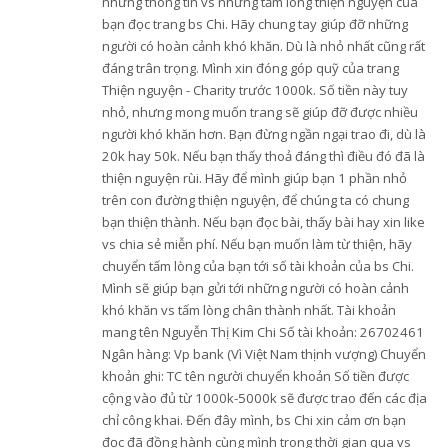
những thông tin vs những tấm lòng thiện nguyện của
bạn đọc trang bs Chi. Hãy chung tay giúp đỡ những
người có hoàn cảnh khó khăn. Dù là nhỏ nhất cũng rất
đáng trân trọng. Mình xin đóng góp quỹ của trang
Thiện nguyện - Charity trước 1000k. Số tiền này tuy
nhỏ, nhưng mong muốn trang sẽ giúp đỡ được nhiều
người khó khăn hơn. Bạn đừng ngần ngại trao đi, dù là
20k hay 50k. Nếu bạn thấy thoả đáng thì điều đó đã là
thiện nguyện rùi. Hãy để mình giúp bạn 1 phần nhỏ
trên con đường thiện nguyện, để chúng ta có chung
bạn thiện thành. Nếu bạn đọc bài, thấy bài hay xin like
vs chia sẻ miễn phí. Nếu bạn muốn làm từ thiện, hãy
chuyển tấm lòng của bạn tới số tài khoản của bs Chi.
Mình sẽ giúp bạn gửi tới những người có hoàn cảnh
khó khăn vs tấm lòng chân thành nhất. Tài khoản
mang tên Nguyễn Thị Kim Chi Số tài khoản: 26702461
Ngân hàng: Vp bank (Vì Việt Nam thịnh vượng) Chuyển
khoản ghi: TC tên người chuyển khoản Số tiền được
cộng vào đủ từ 1000k-5000k sẽ được trao đến các địa
chỉ công khai. Đến đây mình, bs Chi xin cảm ơn bạn
đọc đã đồng hành cùng mình trong thời gian qua vs