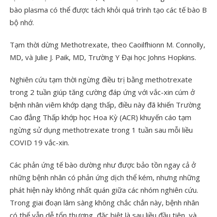
bào plasma có thể được tách khỏi quá trình tạo các tế bào B
bộ nhớ.
Tạm thời dừng Methotrexate, theo Caoilfhionn M. Connolly,
MD, và Julie J. Paik, MD, Trường Y Đại học Johns Hopkins.
Nghiên cứu tạm thời ngừng điều trị bằng methotrexate
trong 2 tuần giúp tăng cường đáp ứng với vắc-xin cúm ở
bệnh nhân viêm khớp dạng thấp, điều này đã khiến Trường
Cao đẳng Thấp khớp học Hoa Kỳ (ACR) khuyến cáo tạm
ngừng sử dụng methotrexate trong 1 tuần sau mỗi liều
COVID 19 vắc-xin.
Các phản ứng tế bào dường như được bảo tồn ngay cả ở
những bệnh nhân có phản ứng dịch thể kém, nhưng những
phát hiện này không nhất quán giữa các nhóm nghiên cứu.
Trong giai đoạn lâm sàng không chắc chắn này, bệnh nhân
có thể vẫn dễ tổn thương, đặc biệt là sau liều đầu tiên, và