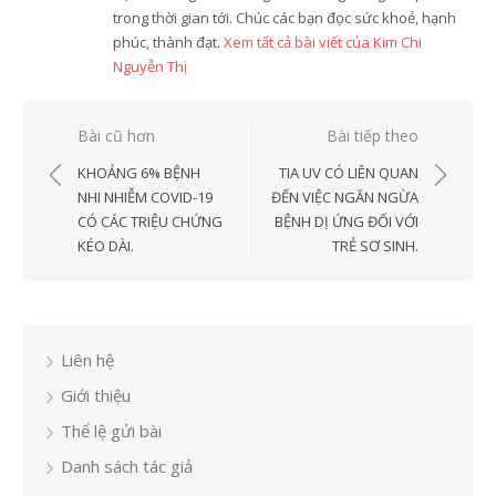
trong thời gian tới. Chúc các bạn đọc sức khoẻ, hạnh
phúc, thành đạt.
Xem tất cả bài viết của Kim Chi
Nguyễn Thị
Điều
Bài cũ hơn
Bài tiếp theo
hướng
KHOẢNG 6% BỆNH
TIA UV CÓ LIÊN QUAN
bài
NHI NHIỄM COVID-19
ĐẾN VIỆC NGĂN NGỪA
CÓ CÁC TRIỆU CHỨNG
BỆNH DỊ ỨNG ĐỐI VỚI
viết
KÉO DÀI.
TRẺ SƠ SINH.
Liên hệ
Giới thiệu
Thể lệ gửi bài
Danh sách tác giả