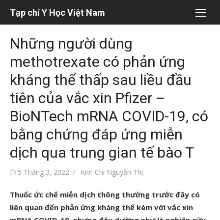
Chuyển
Tạp chí Y Học Việt Nam
tới
nội
Những người dùng
dung
methotrexate có phản ứng
kháng thể thấp sau liều đầu
tiên của vắc xin Pfizer –
BioNTech mRNA COVID-19, có
bằng chứng đáp ứng miễn
dịch qua trung gian tế bào T
Đăng
Tác
5 Tháng 3, 2022
Kim Chi Nguyễn Thị
vào
giả
Thuốc ức chế miễn dịch thông thường trước đây có
liên quan đến phản ứng kháng thể kém với vắc xin