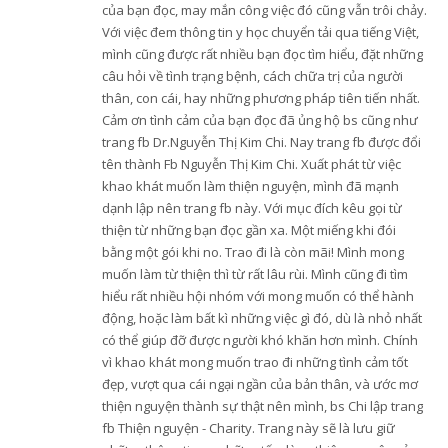
của bạn đọc, may mắn công việc đó cũng vẫn trôi chảy.
Với việc đem thông tin y học chuyển tải qua tiếng Việt,
mình cũng được rất nhiều bạn đọc tìm hiểu, đặt những
câu hỏi về tình trạng bệnh, cách chữa trị của người
thân, con cái, hay những phương pháp tiên tiến nhất.
Cảm ơn tình cảm của bạn đọc đã ủng hộ bs cũng như
trang fb Dr.Nguyễn Thị Kim Chi. Nay trang fb được đổi
tên thành Fb Nguyễn Thị Kim Chi. Xuất phát từ việc
khao khát muốn làm thiện nguyện, mình đã mạnh
dạnh lập nên trang fb này. Với mục đích kêu gọi từ
thiện từ những bạn đọc gần xa. Một miếng khi đói
bằng một gói khi no. Trao đi là còn mãi! Mình mong
muốn làm từ thiện thì từ rất lâu rùi. Mình cũng đi tìm
hiểu rất nhiều hội nhóm với mong muốn có thể hành
động, hoặc làm bất kì những việc gì đó, dù là nhỏ nhất
có thể giúp đỡ được người khó khăn hơn mình. Chính
vì khao khát mong muốn trao đi những tình cảm tốt
đẹp, vượt qua cái ngại ngần của bản thân, và ước mơ
thiện nguyện thành sự thật nên mình, bs Chi lập trang
fb Thiện nguyện - Charity. Trang này sẽ là lưu giữ