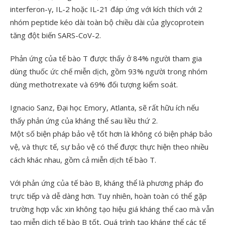
interferon-γ, IL-2 hoặc IL-21 đáp ứng với kích thích với 2
nhóm peptide kéo dài toàn bộ chiều dài của glycoprotein
tăng đột biến SARS-CoV-2.
Phản ứng của tế bào T được thấy ở 84% người tham gia
dùng thuốc ức chế miễn dịch, gồm 93% người trong nhóm
dùng methotrexate và 69% đối tượng kiểm soát.
Ignacio Sanz, Đại học Emory, Atlanta, sẽ rất hữu ích nếu
thấy phản ứng của kháng thể sau liều thứ 2.
Một số biện pháp bảo vệ tốt hơn là không có biện pháp bảo
vệ, và thực tế, sự bảo vệ có thể được thực hiện theo nhiều
cách khác nhau, gồm cả miễn dịch tế bào T.
Với phản ứng của tế bào B, kháng thể là phương pháp đo
trực tiếp và dễ dàng hơn. Tuy nhiên, hoàn toàn có thể gặp
trường hợp vắc xin không tạo hiệu giá kháng thể cao mà vẫn
tạo miễn dịch tế bào B tốt, Quá trình tạo kháng thể các tế