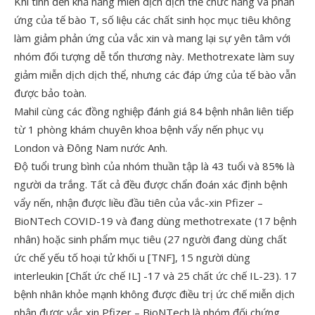
Khi tính đến khả năng miễn dịch dịch thể chức năng và phản
ứng của tế bào T, số liệu các chất sinh học mục tiêu không
làm giảm phản ứng của vắc xin và mang lại sự yên tâm với
nhóm đối tượng dễ tổn thương này. Methotrexate làm suy
giảm miễn dịch dịch thể, nhưng các đáp ứng của tế bào vẫn
được bảo toàn.
Mahil cùng các đồng nghiệp đánh giá 84 bệnh nhân liên tiếp
từ 1 phòng khám chuyên khoa bệnh vẩy nến phục vụ
London và Đông Nam nước Anh.
Độ tuổi trung bình của nhóm thuần tập là 43 tuổi và 85% là
người da trắng. Tất cả đều được chẩn đoán xác định bệnh
vẩy nến, nhận được liều đầu tiên của vắc-xin Pfizer –
BioNTech COVID-19 và đang dùng methotrexate (17 bệnh
nhân) hoặc sinh phẩm mục tiêu (27 người đang dùng chất
ức chế yếu tố hoại tử khối u [TNF], 15 người dùng
interleukin [Chất ức chế IL] -17 và 25 chất ức chế IL-23). 17
bệnh nhân khỏe mạnh không được điều trị ức chế miễn dịch
nhận được vắc xin Pfizer – BioNTech là nhóm đối chứng.