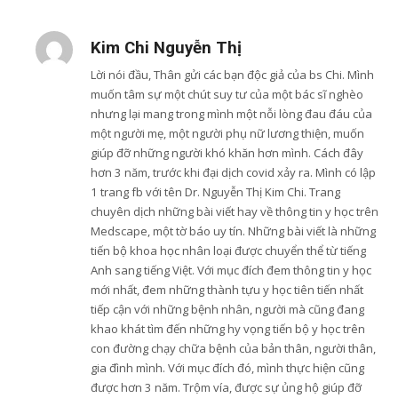
Kim Chi Nguyễn Thị
Lời nói đầu, Thân gửi các bạn độc giả của bs Chi. Mình
muốn tâm sự một chút suy tư của một bác sĩ nghèo
nhưng lại mang trong mình một nỗi lòng đau đáu của
một người mẹ, một người phụ nữ lương thiện, muốn
giúp đỡ những người khó khăn hơn mình. Cách đây
hơn 3 năm, trước khi đại dịch covid xảy ra. Mình có lập
1 trang fb với tên Dr. Nguyễn Thị Kim Chi. Trang
chuyên dịch những bài viết hay về thông tin y học trên
Medscape, một tờ báo uy tín. Những bài viết là những
tiến bộ khoa học nhân loại được chuyển thể từ tiếng
Anh sang tiếng Việt. Với mục đích đem thông tin y học
mới nhất, đem những thành tựu y học tiên tiến nhất
tiếp cận với những bệnh nhân, người mà cũng đang
khao khát tìm đến những hy vọng tiến bộ y học trên
con đường chạy chữa bệnh của bản thân, người thân,
gia đình mình. Với mục đích đó, mình thực hiện cũng
được hơn 3 năm. Trộm vía, được sự ủng hộ giúp đỡ