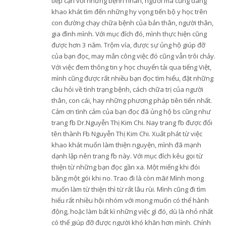
tiếp cận với những bệnh nhân, người mà cũng đang
khao khát tìm đến những hy vọng tiến bộ y học trên
con đường chạy chữa bệnh của bản thân, người thân,
gia đình mình. Với mục đích đó, mình thực hiện cũng
được hơn 3 năm. Trộm vía, được sự ủng hộ giúp đỡ
của bạn đọc, may mắn công việc đó cũng vẫn trôi chảy.
Với việc đem thông tin y học chuyển tải qua tiếng Việt,
mình cũng được rất nhiều bạn đọc tìm hiểu, đặt những
câu hỏi về tình trạng bệnh, cách chữa trị của người
thân, con cái, hay những phương pháp tiên tiến nhất.
Cảm ơn tình cảm của bạn đọc đã ủng hộ bs cũng như
trang fb Dr.Nguyễn Thị Kim Chi. Nay trang fb được đổi
tên thành Fb Nguyễn Thị Kim Chi. Xuất phát từ việc
khao khát muốn làm thiện nguyện, mình đã mạnh
dạnh lập nên trang fb này. Với mục đích kêu gọi từ
thiện từ những bạn đọc gần xa. Một miếng khi đói
bằng một gói khi no. Trao đi là còn mãi! Mình mong
muốn làm từ thiện thì từ rất lâu rùi. Mình cũng đi tìm
hiểu rất nhiều hội nhóm với mong muốn có thể hành
động, hoặc làm bất kì những việc gì đó, dù là nhỏ nhất
có thể giúp đỡ được người khó khăn hơn mình. Chính