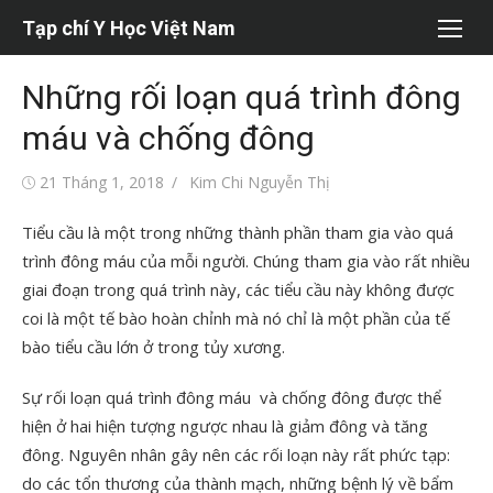
Chuyển
Tạp chí Y Học Việt Nam
tới
nội
Những rối loạn quá trình đông
dung
máu và chống đông
Đăng
Tác
21 Tháng 1, 2018
Kim Chi Nguyễn Thị
vào
giả
Tiểu cầu là một trong những thành phần tham gia vào quá
trình đông máu của mỗi người. Chúng tham gia vào rất nhiều
giai đoạn trong quá trình này, các tiểu cầu này không được
coi là một tế bào hoàn chỉnh mà nó chỉ là một phần của tế
bào tiểu cầu lớn ở trong tủy xương.
Sự rối loạn quá trình đông máu và chống đông được thể
hiện ở hai hiện tượng ngược nhau là giảm đông và tăng
đông. Nguyên nhân gây nên các rối loạn này rất phức tạp:
do các tổn thương của thành mạch, những bệnh lý về bẩm