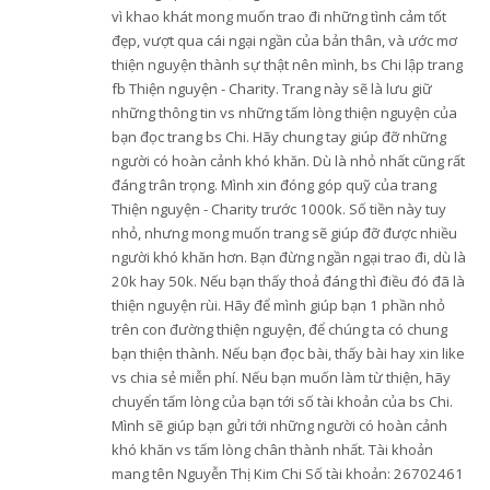
vì khao khát mong muốn trao đi những tình cảm tốt
đẹp, vượt qua cái ngại ngần của bản thân, và ước mơ
thiện nguyện thành sự thật nên mình, bs Chi lập trang
fb Thiện nguyện - Charity. Trang này sẽ là lưu giữ
những thông tin vs những tấm lòng thiện nguyện của
bạn đọc trang bs Chi. Hãy chung tay giúp đỡ những
người có hoàn cảnh khó khăn. Dù là nhỏ nhất cũng rất
đáng trân trọng. Mình xin đóng góp quỹ của trang
Thiện nguyện - Charity trước 1000k. Số tiền này tuy
nhỏ, nhưng mong muốn trang sẽ giúp đỡ được nhiều
người khó khăn hơn. Bạn đừng ngần ngại trao đi, dù là
20k hay 50k. Nếu bạn thấy thoả đáng thì điều đó đã là
thiện nguyện rùi. Hãy để mình giúp bạn 1 phần nhỏ
trên con đường thiện nguyện, để chúng ta có chung
bạn thiện thành. Nếu bạn đọc bài, thấy bài hay xin like
vs chia sẻ miễn phí. Nếu bạn muốn làm từ thiện, hãy
chuyển tấm lòng của bạn tới số tài khoản của bs Chi.
Mình sẽ giúp bạn gửi tới những người có hoàn cảnh
khó khăn vs tấm lòng chân thành nhất. Tài khoản
mang tên Nguyễn Thị Kim Chi Số tài khoản: 26702461