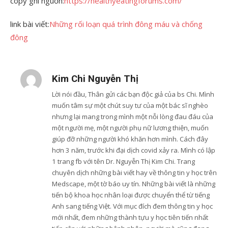
copy ghi nguồn:
https://healthyeatingforums.com/
link bài viết:
Những rối loạn quá trình đông máu và chống
đông
Kim Chi Nguyễn Thị
Lời nói đầu, Thân gửi các bạn độc giả của bs Chi. Mình
muốn tâm sự một chút suy tư của một bác sĩ nghèo
nhưng lại mang trong mình một nỗi lòng đau đáu của
một người mẹ, một người phụ nữ lương thiện, muốn
giúp đỡ những người khó khăn hơn mình. Cách đây
hơn 3 năm, trước khi đại dịch covid xảy ra. Mình có lập
1 trang fb với tên Dr. Nguyễn Thị Kim Chi. Trang
chuyên dịch những bài viết hay về thông tin y học trên
Medscape, một tờ báo uy tín. Những bài viết là những
tiến bộ khoa học nhân loại được chuyển thể từ tiếng
Anh sang tiếng Việt. Với mục đích đem thông tin y học
mới nhất, đem những thành tựu y học tiên tiến nhất