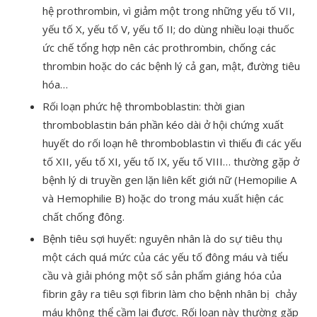
hệ prothrombin, vì giảm một trong những yếu tố VII,
yếu tố X, yếu tố V, yếu tố II; do dùng nhiều loại thuốc
ức chế tổng hợp nên các prothrombin, chống các
thrombin hoặc do các bệnh lý cả gan, mật, đường tiêu
hóa…
Rối loạn phức hệ thromboblastin: thời gian
thromboblastin bán phần kéo dài ở hội chứng xuất
huyết do rối loạn hê thromboblastin vì thiếu đi các yếu
tố XII, yếu tố XI, yếu tố IX, yếu tố VIII… thường gặp ở
bệnh lý di truyền gen lặn liên kết giới nữ (Hemopilie A
và Hemophilie B) hoặc do trong máu xuất hiện các
chất chống đông.
Bệnh tiêu sợi huyết: nguyên nhân là do sự tiêu thụ
một cách quá mức của các yếu tố đông máu và tiểu
cầu và giải phóng một số sản phẩm giáng hóa của
fibrin gây ra tiêu sợi fibrin làm cho bệnh nhân bị chảy
máu không thể cầm lại được. Rối loạn này thường gặp