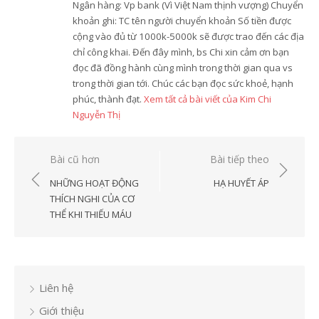
Ngân hàng: Vp bank (Vì Việt Nam thịnh vượng) Chuyển
khoản ghi: TC tên người chuyển khoản Số tiền được
cộng vào đủ từ 1000k-5000k sẽ được trao đến các địa
chỉ công khai. Đến đây mình, bs Chi xin cảm ơn bạn
đọc đã đồng hành cùng mình trong thời gian qua vs
trong thời gian tới. Chúc các bạn đọc sức khoẻ, hạnh
phúc, thành đạt.
Xem tất cả bài viết của Kim Chi
Nguyễn Thị
Điều
Bài cũ hơn
Bài tiếp theo
hướng
NHỮNG HOẠT ĐỘNG
HẠ HUYẾT ÁP
bài
THÍCH NGHI CỦA CƠ
THỂ KHI THIẾU MÁU
viết
Liên hệ
Giới thiệu