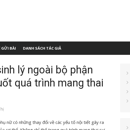
 GỬI BÀI
DANH SÁCH TÁC GIẢ
inh lý ngoài bộ phận
uốt quá trình mang thai
hị
hụ nữ có những thay đổi về các yếu tố nội tiết gây ra
ủa cơ thể. Không chỉ thế trong quá trình mang thai sự