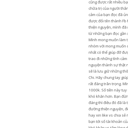
cũng được rất nhiều bạn
chữa trị của người thâ
cảm của bạn đọc đã ủng
được đổi tên thành Fb 
thiện nguyện, mình đã 
từ những bạn đọc gần xa
Mình mong muốn làm từ t
nhóm với mong muốn có 
nhất có thể giúp đỡ đ
trao đi những tình cảm
nguyện thành sự thật n
sẽ là lưu giữ những th
Chi. Hãy chung tay gi
rất đáng trân trọng. M
1000k. Số tiền này tu
khó khăn hơn. Bạn đừng
đáng thì điều đó đã là
đường thiện nguyện, để
hay xin like vs chia s
bạn tới số tài khoản c
khó khăn vs tấm lòng c