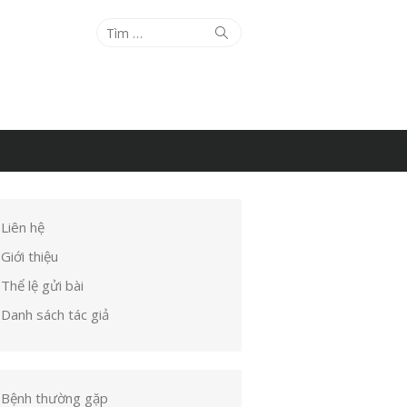
Tìm
Tìm
kiếm
kết
quả
cho:
Liên hệ
Giới thiệu
Thể lệ gửi bài
Danh sách tác giả
Bệnh thường gặp