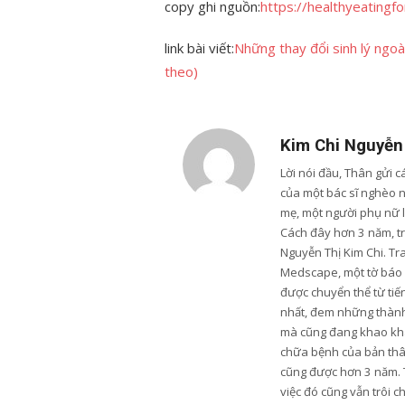
copy ghi nguồn:
https://healthyeatingf
link bài viết:
Những thay đổi sinh lý ngoà
theo)
Kim Chi Nguyễn
Lời nói đầu, Thân gửi 
của một bác sĩ nghèo 
mẹ, một người phụ nữ 
Cách đây hơn 3 năm, trư
Nguyễn Thị Kim Chi. Tr
Medscape, một tờ báo u
được chuyển thể từ tiến
nhất, đem những thành 
mà cũng đang khao khá
chữa bệnh của bản thân
cũng được hơn 3 năm. 
việc đó cũng vẫn trôi c