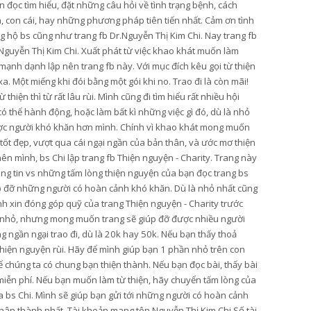
 đọc tìm hiểu, đặt những câu hỏi về tình trạng bệnh, cách
n, con cái, hay những phương pháp tiên tiến nhất. Cảm ơn tình
 hộ bs cũng như trang fb Dr.Nguyễn Thị Kim Chi. Nay trang fb
Nguyễn Thị Kim Chi. Xuất phát từ việc khao khát muốn làm
mạnh dạnh lập nên trang fb này. Với mục đích kêu gọi từ thiện
. Một miếng khi đói bằng một gói khi no. Trao đi là còn mãi!
hiện thì từ rất lâu rùi. Mình cũng đi tìm hiểu rất nhiều hội
thể hành động, hoặc làm bất kì những việc gì đó, dù là nhỏ
ược người khó khăn hơn mình. Chính vì khao khát mong muốn
 tốt đẹp, vượt qua cái ngại ngần của bản thân, và ước mơ thiện
ên mình, bs Chi lập trang fb Thiện nguyện - Charity. Trang này
ông tin vs những tấm lòng thiện nguyện của bạn đọc trang bs
úp đỡ những người có hoàn cảnh khó khăn. Dù là nhỏ nhất cũng
ình xin đóng góp quỹ của trang Thiện nguyện - Charity trước
y nhỏ, nhưng mong muốn trang sẽ giúp đỡ được nhiều người
 ngần ngại trao đi, dù là 20k hay 50k. Nếu bạn thấy thoả
 thiện nguyện rùi. Hãy để mình giúp bạn 1 phần nhỏ trên con
 chúng ta có chung bạn thiện thành. Nếu bạn đọc bài, thấy bài
ẻ miễn phí. Nếu bạn muốn làm từ thiện, hãy chuyển tấm lòng của
ủa bs Chi. Mình sẽ giúp bạn gửi tới những người có hoàn cảnh
hân thành nhất. Tài khoản mang tên Nguyễn Thị Kim Chi Số tài