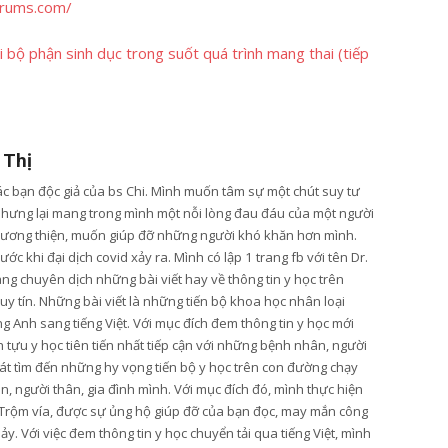
orums.com/
i bộ phận sinh dục trong suốt quá trình mang thai (tiếp
 Thị
các bạn độc giả của bs Chi. Mình muốn tâm sự một chút suy tư
nhưng lại mang trong mình một nỗi lòng đau đáu của một người
lương thiện, muốn giúp đỡ những người khó khăn hơn mình.
ớc khi đại dịch covid xảy ra. Mình có lập 1 trang fb với tên Dr.
ang chuyên dịch những bài viết hay về thông tin y học trên
y tín. Những bài viết là những tiến bộ khoa học nhân loại
g Anh sang tiếng Việt. Với mục đích đem thông tin y học mới
tựu y học tiên tiến nhất tiếp cận với những bệnh nhân, người
t tìm đến những hy vọng tiến bộ y học trên con đường chạy
, người thân, gia đình mình. Với mục đích đó, mình thực hiện
Trộm vía, được sự ủng hộ giúp đỡ của bạn đọc, may mắn công
hảy. Với việc đem thông tin y học chuyển tải qua tiếng Việt, mình