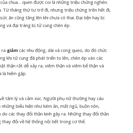
ăn của chua… quen được coi là những triệu chứng nghén.
ra. Từ tháng thứ tư trở đi, nhưng triệu chứng trên hết đi,
sức ăn cũng tăng lên khi chưa có thai. Đại tiện hay bị
g và đại tràng bị tử cung chèn ép.
y ra
giảm
các nhu động, dài và cong queo, do đó chức
ng khi tử cung đã phát triển to lên, chèn ép vào các
mặt thận rất dễ xảy ra, viêm thận và viêm bể thận và
 là hiếm gặp.
 về tâm lý và cảm xúc. Người phụ nữ thường hay cáu
 có những biểu hiện như kém ăn, mất ngủ, buồn nôn,
do các thay đổi thần kinh gây ra. Những thay đổi thần
 thay đổi về hệ thống nội tiết trong cơ thể.