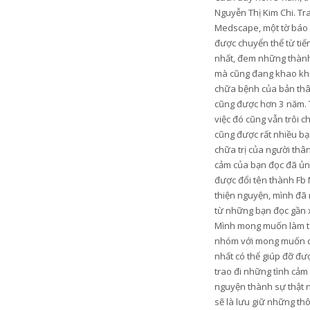
Nguyễn Thị Kim Chi. Tr
Medscape, một tờ báo u
được chuyển thể từ tiến
nhất, đem những thành 
mà cũng đang khao khá
chữa bệnh của bản thân
cũng được hơn 3 năm. 
việc đó cũng vẫn trôi c
cũng được rất nhiều bạn
chữa trị của người thâ
cảm của bạn đọc đã ủng
được đổi tên thành Fb 
thiện nguyện, mình đã 
từ những bạn đọc gần xa
Mình mong muốn làm từ t
nhóm với mong muốn có 
nhất có thể giúp đỡ đ
trao đi những tình cảm
nguyện thành sự thật n
sẽ là lưu giữ những th