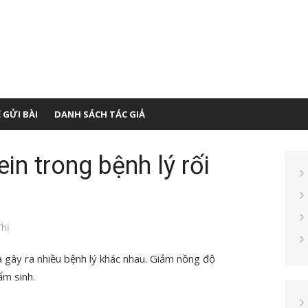
 GỬI BÀI
DANH SÁCH TÁC GIẢ
ein trong bệnh lý rối
hị
 gây ra nhiều bệnh lý khác nhau. Giảm nồng độ
ẩm sinh.