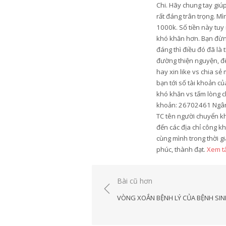
Chi. Hãy chung tay gi
rất đáng trân trọng. M
1000k. Số tiền này tu
khó khăn hơn. Bạn đừng
đáng thì điều đó đã là
đường thiện nguyện, để
hay xin like vs chia s
bạn tới số tài khoản c
khó khăn vs tấm lòng c
khoản: 26702461 Ngân 
TC tên người chuyển k
đến các địa chỉ công k
cùng mình trong thời gi
phúc, thành đạt.
Xem tấ
Điều
Bài cũ hơn
hướng
VÒNG XOẮN BỆNH LÝ CỦA BỆNH SIN
bài
viết