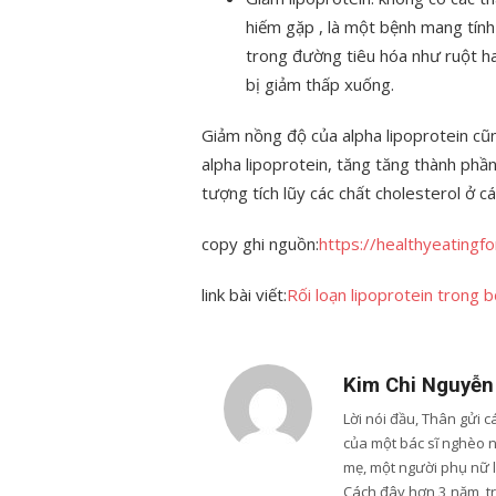
hiếm gặp , là một bệnh mang tính c
trong đường tiêu hóa như ruột ha
bị giảm thấp xuống.
Giảm nồng độ của alpha lipoprotein cũn
alpha lipoprotein, tăng tăng thành phầ
tượng tích lũy các chất cholesterol ở c
copy ghi nguồn:
https://healthyeatingf
link bài viết:
Rối loạn lipoprotein trong bệ
Kim Chi Nguyễn
Lời nói đầu, Thân gửi 
của một bác sĩ nghèo 
mẹ, một người phụ nữ 
Cách đây hơn 3 năm, trư