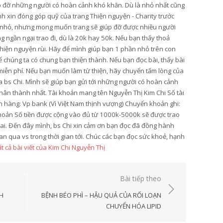
úp đỡ những người có hoàn cảnh khó khăn. Dù là nhỏ nhất cũng
ình xin đóng góp quỹ của trang Thiện nguyện - Charity trước
y nhỏ, nhưng mong muốn trang sẽ giúp đỡ được nhiều người
 ngần ngại trao đi, dù là 20k hay 50k. Nếu bạn thấy thoả
 thiện nguyện rùi. Hãy để mình giúp bạn 1 phần nhỏ trên con
 chúng ta có chung bạn thiện thành. Nếu bạn đọc bài, thấy bài
ẻ miễn phí. Nếu bạn muốn làm từ thiện, hãy chuyển tấm lòng của
ủa bs Chi. Mình sẽ giúp bạn gửi tới những người có hoàn cảnh
hân thành nhất. Tài khoản mang tên Nguyễn Thị Kim Chi Số tài
hàng: Vp bank (Vì Việt Nam thịnh vượng) Chuyển khoản ghi:
hoản Số tiền được cộng vào đủ từ 1000k-5000k sẽ được trao
hai. Đến đây mình, bs Chi xin cảm ơn bạn đọc đã đồng hành
an qua vs trong thời gian tới. Chúc các bạn đọc sức khoẻ, hạnh
t cả bài viết của Kim Chi Nguyễn Thị
Bài tiếp theo
H
BỆNH BÉO PHÌ – HẬU QUẢ CỦA RỐI LOẠN
CHUYỂN HÓA LIPID