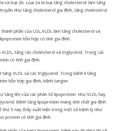
2a và loại 2b. Loại 2a là loại tăng cholesterol: làm tăng
 truyền như tăng cholesterol gia đình, tăng cholesterol
g thành phần của LDL,VLDL làm tăng cholesterol và
lipoprotein hỗn hợp có tính gia đình.
a VLDL, tăng các cholesterol và triglycerid. Trong các
ein có tính gia đình.
sự tăng VLDL và các triglycerid. Trong bệnh lí tăng
otein hỗn hợp gia đình, bệnh tangier.
có sự tăng lên của các phân tử lipoprotein như VLDL hay
glycerid. Bệnh tăng lipoprotein mang tính chất gia đình
hể thứ 5 này thấy xuất hiện trong một số bệnh lý như
po protein có tính gia đình.
hành phần của beta lipoprotein, bệnh này thường thì sẽ