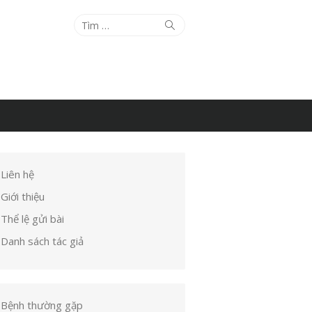
Tìm
Tìm
kiếm
kết
quả
cho:
Liên hệ
Giới thiệu
Thể lệ gửi bài
Danh sách tác giả
Bệnh thường gặp