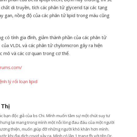
hất di truyền, tích các phân tử glycerid tại các tạng
y gan, nồng độ của các phân tử lipid trong máu cũng
g có tính gia đình, giảm thành phần của các phân tử
n của VLDL và các phân tử chylomicron gây ra hiện
ác mô và các cơ quan trong cơ thể.
orums.com/
nh lý rối loạn lipid
 Thị
các bạn độc giả của bs Chi. Mình muốn tâm sự một chút suy tư
nhưng lại mang trong mình một nỗi lòng đau đáu của một người
lương thiện, muốn giúp đỡ những người khó khăn hơn mình.
ớc khi đại dịch covid xảy ra. Mình có lập 1 trang fb với tên Dr.