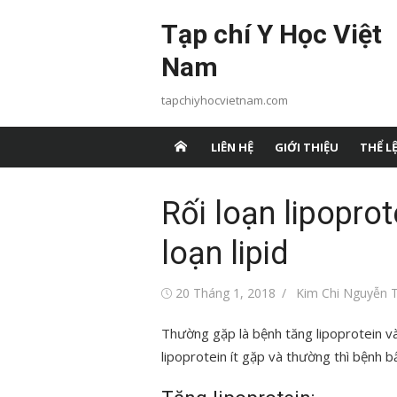
Chuyển
Tạp chí Y Học Việt
tới
nội
Nam
dung
tapchiyhocvietnam.com
LIÊN HỆ
GIỚI THIỆU
THỂ LỆ
Rối loạn lipoprot
loạn lipid
Đăng
Tác
20 Tháng 1, 2018
Kim Chi Nguyễn T
vào
giả
Thường gặp là bệnh tăng lipoprotein và
lipoprotein ít gặp và thường thì bệnh b