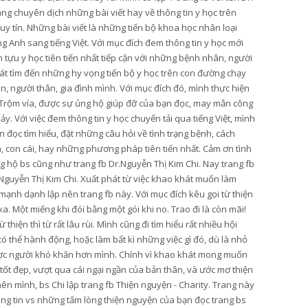
ang chuyên dịch những bài viết hay về thông tin y học trên
y tín. Những bài viết là những tiến bộ khoa học nhân loại
g Anh sang tiếng Việt. Với mục đích đem thông tin y học mới
tựu y học tiên tiến nhất tiếp cận với những bệnh nhân, người
t tìm đến những hy vọng tiến bộ y học trên con đường chạy
, người thân, gia đình mình. Với mục đích đó, mình thực hiện
Trộm vía, được sự ủng hộ giúp đỡ của bạn đọc, may mắn công
hảy. Với việc đem thông tin y học chuyển tải qua tiếng Việt, mình
 đọc tìm hiểu, đặt những câu hỏi về tình trạng bệnh, cách
n, con cái, hay những phương pháp tiên tiến nhất. Cảm ơn tình
 hộ bs cũng như trang fb Dr.Nguyễn Thị Kim Chi. Nay trang fb
Nguyễn Thị Kim Chi. Xuất phát từ việc khao khát muốn làm
mạnh dạnh lập nên trang fb này. Với mục đích kêu gọi từ thiện
. Một miếng khi đói bằng một gói khi no. Trao đi là còn mãi!
hiện thì từ rất lâu rùi. Mình cũng đi tìm hiểu rất nhiều hội
thể hành động, hoặc làm bất kì những việc gì đó, dù là nhỏ
ược người khó khăn hơn mình. Chính vì khao khát mong muốn
 tốt đẹp, vượt qua cái ngại ngần của bản thân, và ước mơ thiện
ên mình, bs Chi lập trang fb Thiện nguyện - Charity. Trang này
ông tin vs những tấm lòng thiện nguyện của bạn đọc trang bs