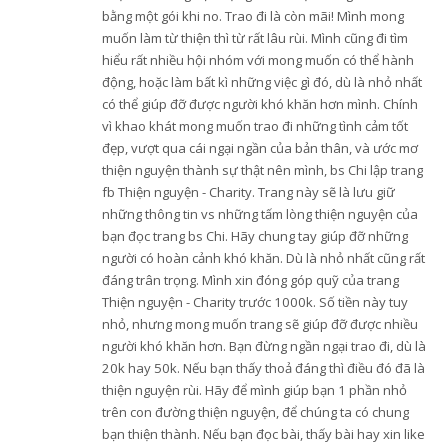
bằng một gói khi no. Trao đi là còn mãi! Mình mong
muốn làm từ thiện thì từ rất lâu rùi. Mình cũng đi tìm
hiểu rất nhiều hội nhóm với mong muốn có thể hành
động, hoặc làm bất kì những việc gì đó, dù là nhỏ nhất
có thể giúp đỡ được người khó khăn hơn mình. Chính
vì khao khát mong muốn trao đi những tình cảm tốt
đẹp, vượt qua cái ngại ngần của bản thân, và ước mơ
thiện nguyện thành sự thật nên mình, bs Chi lập trang
fb Thiện nguyện - Charity. Trang này sẽ là lưu giữ
những thông tin vs những tấm lòng thiện nguyện của
bạn đọc trang bs Chi. Hãy chung tay giúp đỡ những
người có hoàn cảnh khó khăn. Dù là nhỏ nhất cũng rất
đáng trân trọng. Mình xin đóng góp quỹ của trang
Thiện nguyện - Charity trước 1000k. Số tiền này tuy
nhỏ, nhưng mong muốn trang sẽ giúp đỡ được nhiều
người khó khăn hơn. Bạn đừng ngần ngại trao đi, dù là
20k hay 50k. Nếu bạn thấy thoả đáng thì điều đó đã là
thiện nguyện rùi. Hãy để mình giúp bạn 1 phần nhỏ
trên con đường thiện nguyện, để chúng ta có chung
bạn thiện thành. Nếu bạn đọc bài, thấy bài hay xin like