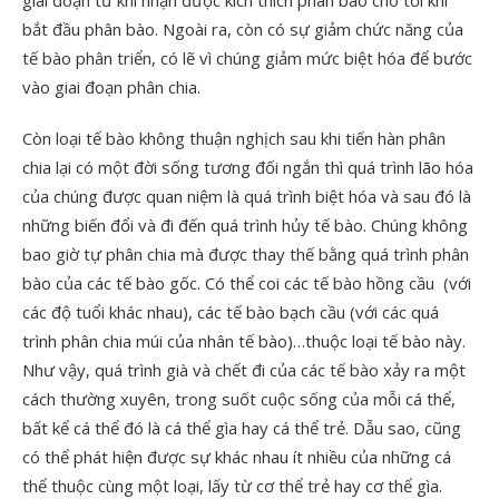
giai đoạn từ khi nhận được kích thích phân bào cho tới khi
bắt đầu phân bào. Ngoài ra, còn có sự giảm chức năng của
tế bào phân triển, có lẽ vì chúng giảm mức biệt hóa để bước
vào giai đoạn phân chia.
Còn loại tế bào không thuận nghịch sau khi tiến hàn phân
chia lại có một đời sống tương đối ngắn thì quá trình lão hóa
của chúng được quan niệm là quá trình biệt hóa và sau đó là
những biến đổi và đi đến quá trình hủy tế bào. Chúng không
bao giờ tự phân chia mà được thay thế bằng quá trình phân
bào của các tế bào gốc. Có thể coi các tế bào hồng cầu (với
các độ tuổi khác nhau), các tế bào bạch cầu (với các quá
trình phân chia múi của nhân tế bào)…thuộc loại tế bào này.
Như vậy, quá trình già và chết đi của các tế bào xảy ra một
cách thường xuyên, trong suốt cuộc sống của mỗi cá thể,
bất kể cá thể đó là cá thể gìa hay cá thể trẻ. Dẫu sao, cũng
có thể phát hiện được sự khác nhau ít nhiều của những cá
thể thuộc cùng một loại, lấy từ cơ thể trẻ hay cơ thể gìa.