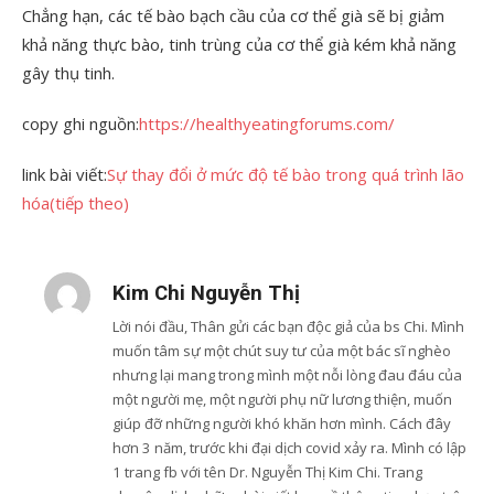
Chẳng hạn, các tế bào bạch cầu của cơ thể già sẽ bị giảm
khả năng thực bào, tinh trùng của cơ thể già kém khả năng
gây thụ tinh.
copy ghi nguồn:
https://healthyeatingforums.com/
link bài viết:
Sự thay đổi ở mức độ tế bào trong quá trình lão
hóa(tiếp theo)
Kim Chi Nguyễn Thị
Lời nói đầu, Thân gửi các bạn độc giả của bs Chi. Mình
muốn tâm sự một chút suy tư của một bác sĩ nghèo
nhưng lại mang trong mình một nỗi lòng đau đáu của
một người mẹ, một người phụ nữ lương thiện, muốn
giúp đỡ những người khó khăn hơn mình. Cách đây
hơn 3 năm, trước khi đại dịch covid xảy ra. Mình có lập
1 trang fb với tên Dr. Nguyễn Thị Kim Chi. Trang