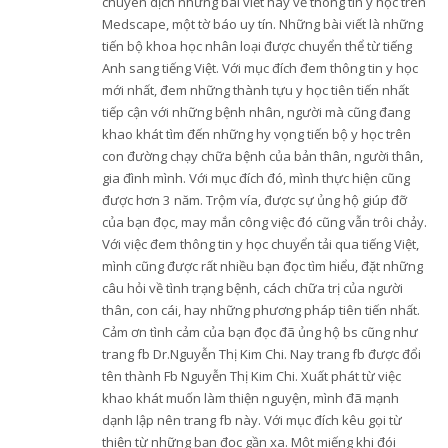
chuyên dịch những bài viết hay về thông tin y học trên
Medscape, một tờ báo uy tín. Những bài viết là những
tiến bộ khoa học nhân loại được chuyển thể từ tiếng
Anh sang tiếng Việt. Với mục đích đem thông tin y học
mới nhất, đem những thành tựu y học tiên tiến nhất
tiếp cận với những bệnh nhân, người mà cũng đang
khao khát tìm đến những hy vọng tiến bộ y học trên
con đường chạy chữa bệnh của bản thân, người thân,
gia đình mình. Với mục đích đó, mình thực hiện cũng
được hơn 3 năm. Trộm vía, được sự ủng hộ giúp đỡ
của bạn đọc, may mắn công việc đó cũng vẫn trôi chảy.
Với việc đem thông tin y học chuyển tải qua tiếng Việt,
mình cũng được rất nhiều bạn đọc tìm hiểu, đặt những
câu hỏi về tình trạng bệnh, cách chữa trị của người
thân, con cái, hay những phương pháp tiên tiến nhất.
Cảm ơn tình cảm của bạn đọc đã ủng hộ bs cũng như
trang fb Dr.Nguyễn Thị Kim Chi. Nay trang fb được đổi
tên thành Fb Nguyễn Thị Kim Chi. Xuất phát từ việc
khao khát muốn làm thiện nguyện, mình đã mạnh
dạnh lập nên trang fb này. Với mục đích kêu gọi từ
thiện từ những bạn đọc gần xa. Một miếng khi đói