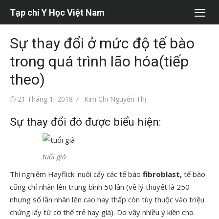
Chuyển
Tạp chí Y Học Việt Nam
tới
nội
Sự thay đổi ở mức độ tế bào
dung
trong quá trình lão hóa(tiếp
theo)
Đăng
Tác
21 Tháng 1, 2018
Kim Chi Nguyễn Thị
vào
giả
Sự thay đổi đó được biểu hiện:
tuổi già
Thí nghiệm Hayflick: nuôi cấy các tế bào
fibroblast,
tế bào
cũng chỉ nhân lên trung bình 50 lần (về lý thuyết là 2
50
nhưng số lần nhân lên cao hay thấp còn tùy thuộc vào triệu
chứng lấy từ cơ thể trẻ hay già). Do vậy nhiều ý kiền cho