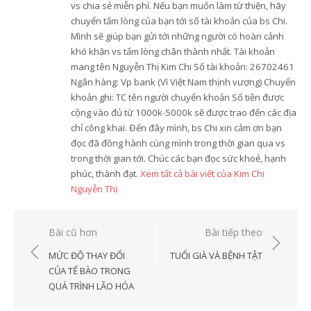
vs chia sẻ miễn phí. Nếu bạn muốn làm từ thiện, hãy
chuyển tấm lòng của bạn tới số tài khoản của bs Chi.
Mình sẽ giúp bạn gửi tới những người có hoàn cảnh
khó khăn vs tấm lòng chân thành nhất. Tài khoản
mang tên Nguyễn Thị Kim Chi Số tài khoản: 26702461
Ngân hàng: Vp bank (Vì Việt Nam thịnh vượng) Chuyển
khoản ghi: TC tên người chuyển khoản Số tiền được
cộng vào đủ từ 1000k-5000k sẽ được trao đến các địa
chỉ công khai. Đến đây mình, bs Chi xin cảm ơn bạn
đọc đã đồng hành cùng mình trong thời gian qua vs
trong thời gian tới. Chúc các bạn đọc sức khoẻ, hạnh
phúc, thành đạt.
Xem tất cả bài viết của Kim Chi
Nguyễn Thị
Điều
Bài cũ hơn
Bài tiếp theo
hướng
MỨC ĐỘ THAY ĐỔI
TUỔI GIÀ VÀ BỆNH TẬT
bài
CỦA TẾ BÀO TRONG
QUÁ TRÌNH LÃO HÓA
viết