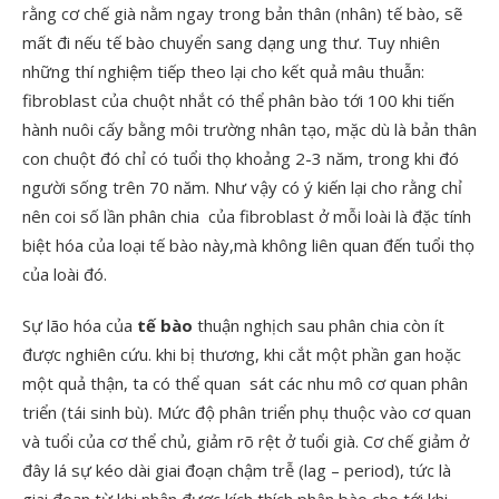
rằng cơ chế già nằm ngay trong bản thân (nhân) tế bào, sẽ
mất đi nếu tế bào chuyển sang dạng ung thư. Tuy nhiên
những thí nghiệm tiếp theo lại cho kết quả mâu thuẫn:
fibroblast của chuột nhắt có thể phân bào tới 100 khi tiến
hành nuôi cấy bằng môi trường nhân tạo, mặc dù là bản thân
con chuột đó chỉ có tuổi thọ khoảng 2-3 năm, trong khi đó
người sống trên 70 năm. Như vậy có ý kiến lại cho rằng chỉ
nên coi số lần phân chia của fibroblast ở mỗi loài là đặc tính
biệt hóa của loại tế bào này,mà không liên quan đến tuổi thọ
của loài đó.
Sự lão hóa của
tế bào
thuận nghịch sau phân chia còn ít
được nghiên cứu. khi bị thương, khi cắt một phần gan hoặc
một quả thận, ta có thể quan sát các nhu mô cơ quan phân
triển (tái sinh bù). Mức độ phân triển phụ thuộc vào cơ quan
và tuổi của cơ thể chủ, giảm rõ rệt ở tuổi già. Cơ chế giảm ở
đây lá sự kéo dài giai đoạn chậm trễ (lag – period), tức là