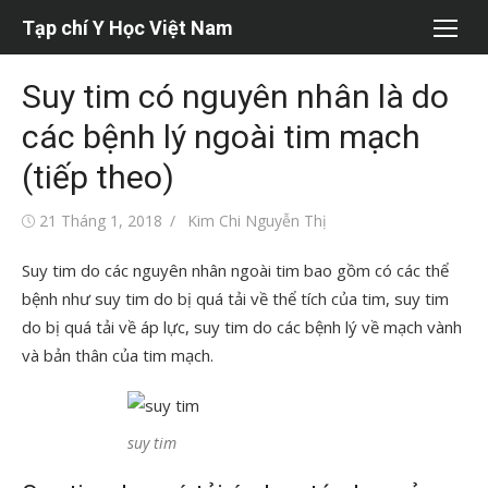
Chuyển
Tạp chí Y Học Việt Nam
tới
nội
Suy tim có nguyên nhân là do
dung
các bệnh lý ngoài tim mạch
(tiếp theo)
Đăng
Tác
21 Tháng 1, 2018
Kim Chi Nguyễn Thị
vào
giả
Suy tim do các nguyên nhân ngoài tim bao gồm có các thể
bệnh như suy tim do bị quá tải về thể tích của tim, suy tim
do bị quá tải về áp lực, suy tim do các bệnh lý về mạch vành
và bản thân của tim mạch.
suy tim