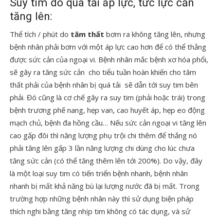
Suy tim do quá tải áp lực, tức lực cản
tăng lên:
Thể tích / phút do
tâm thất
bơm ra không tăng lên, nhưng
bệnh nhân phải bơm với một áp lực cao hơn để có thể thắng
được sức cản của ngoại vi. Bệnh nhân mắc bệnh xơ hóa phổi,
sẽ gây ra tăng sức cản cho tiểu tuần hoàn khiến cho tâm
thất phải của bệnh nhân bị quá tải sẽ dẫn tới suy tim bên
phải. Đó cũng là cơ chế gây ra suy tim (phải hoặc trái) trong
bệnh trương phế nang, hẹp van, cao huyết áp, hẹp eo động
mạch chủ, bệnh đa hồng cầu… Nếu sức cản ngoại vi tăng lên
cao gấp đôi thì năng lượng phụ trội chi thêm để thắng nó
phải tăng lên gấp 3 lần năng lượng chi dùng cho lúc chưa
tăng sức cản (có thể tăng thêm lên tới 200%). Do vậy, đây
là một loại suy tim có tiến triển bệnh nhanh, bệnh nhân
nhanh bị mất khả năng bù lại lượng nước đã bị mất. Trong
trường hợp những bệnh nhân này thì sử dụng biện pháp
thích nghi bằng tăng nhịp tim không có tác dụng, và sử