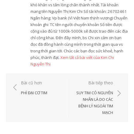
khó khăn vs tấm lòng chân thành nhất. Tài khoản
mang tên Nguyễn Thị Kim Chi Số tài khoản: 26702461
Ngân hàng: Vp bank (Vì Việt Nam thịnh vượng) Chuyển
khoản ghi: TC tên người chuyển khoản Số tiền được
cộng vào đủ từ 1000k-5000k sẽ được trao đến các địa
chỉ công khai. Đến đây mình, bs Chi xin cảm ơn bạn
đọc đã đồng hành cùng mình trong thời gian qua vs
trong thời gian tới. Chúc các bạn đọc sức khoẻ, hạnh
phúc, thành đạt.
Xem tất cả bài viết của Kim Chi
Nguyễn Thị
Điều
Bài cũ hơn
Bài tiếp theo
hướng
PHÌ ĐẠI CƠ TIM
SUY TIM CÓ NGUYÊN
bài
NHÂN LÀ DO CÁC
BỆNH LÝ NGOÀI TIM
viết
MẠCH