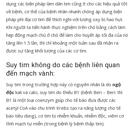
dụng các biện pháp làm dãn tim cũng ít cho các hiệu quả tốt
về bệnh, cơ thể của bệnh nhân nhanh chóng áp dụng biện
pháp phì đại cơ tim để thích nghi với lượng oxy bị hao hụt.
Khi người ta tiến hành thực nghiệm trên chó bằng cách làm
hẹp động mạch chủ ở chó để làm cho huyết áp tối đa của nó
tăng lên 1.5 lần, thì chỉ khoảng một tuần sau đã nhận ra
được sự tăng khối lượng của các cơ tim.
Suy tim không do các bệnh liên quan
đến mạch vành:
Suy tim trong trường hợp này có nguyên nhân là do
ngộ
độc
kali và calci, suy tim do thiếu B1 (bệnh Beri – Beri: thì
B1 là một loại coenzym giúp cho tế bào đưa được các
acetyl CoA vào chu trình Krebs tạo ra năng lượng cho tế
bào tiêu dùng), cơ tim bị nhiễm khuẩn, nhiễm độc, viêm cơ
tĩnh mạch tự miễn (trong bệnh lý bệnh thấp tim).