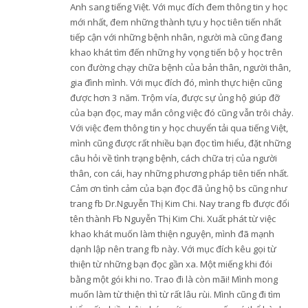
Anh sang tiếng Việt. Với mục đích đem thông tin y học
mới nhất, đem những thành tựu y học tiên tiến nhất
tiếp cận với những bệnh nhân, người mà cũng đang
khao khát tìm đến những hy vọng tiến bộ y học trên
con đường chạy chữa bệnh của bản thân, người thân,
gia đình mình. Với mục đích đó, mình thực hiện cũng
được hơn 3 năm. Trộm vía, được sự ủng hộ giúp đỡ
của bạn đọc, may mắn công việc đó cũng vẫn trôi chảy.
Với việc đem thông tin y học chuyển tải qua tiếng Việt,
mình cũng được rất nhiều bạn đọc tìm hiểu, đặt những
câu hỏi về tình trạng bệnh, cách chữa trị của người
thân, con cái, hay những phương pháp tiên tiến nhất.
Cảm ơn tình cảm của bạn đọc đã ủng hộ bs cũng như
trang fb Dr.Nguyễn Thị Kim Chi. Nay trang fb được đổi
tên thành Fb Nguyễn Thị Kim Chi. Xuất phát từ việc
khao khát muốn làm thiện nguyện, mình đã mạnh
dạnh lập nên trang fb này. Với mục đích kêu gọi từ
thiện từ những bạn đọc gần xa. Một miếng khi đói
bằng một gói khi no. Trao đi là còn mãi! Mình mong
muốn làm từ thiện thì từ rất lâu rùi. Mình cũng đi tìm