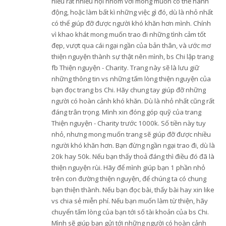
hiểu rất nhiều hội nhóm với mong muốn có thể hành
động, hoặc làm bất kì những việc gì đó, dù là nhỏ nhất
có thể giúp đỡ được người khó khăn hơn mình. Chính
vì khao khát mong muốn trao đi những tình cảm tốt
đẹp, vượt qua cái ngại ngần của bản thân, và ước mơ
thiện nguyện thành sự thật nên mình, bs Chi lập trang
fb Thiện nguyện - Charity. Trang này sẽ là lưu giữ
những thông tin vs những tấm lòng thiện nguyện của
bạn đọc trang bs Chi. Hãy chung tay giúp đỡ những
người có hoàn cảnh khó khăn. Dù là nhỏ nhất cũng rất
đáng trân trọng. Mình xin đóng góp quỹ của trang
Thiện nguyện - Charity trước 1000k. Số tiền này tuy
nhỏ, nhưng mong muốn trang sẽ giúp đỡ được nhiều
người khó khăn hơn. Bạn đừng ngần ngại trao đi, dù là
20k hay 50k. Nếu bạn thấy thoả đáng thì điều đó đã là
thiện nguyện rùi. Hãy để mình giúp bạn 1 phần nhỏ
trên con đường thiện nguyện, để chúng ta có chung
bạn thiện thành. Nếu bạn đọc bài, thấy bài hay xin like
vs chia sẻ miễn phí. Nếu bạn muốn làm từ thiện, hãy
chuyển tấm lòng của bạn tới số tài khoản của bs Chi.
Mình sẽ giúp bạn gửi tới những người có hoàn cảnh