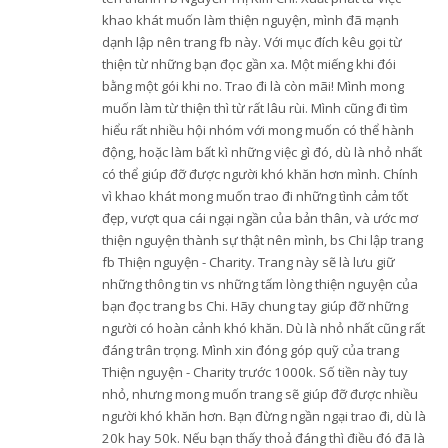
khao khát muốn làm thiện nguyện, mình đã mạnh
dạnh lập nên trang fb này. Với mục đích kêu gọi từ
thiện từ những bạn đọc gần xa. Một miếng khi đói
bằng một gói khi no. Trao đi là còn mãi! Mình mong
muốn làm từ thiện thì từ rất lâu rùi. Mình cũng đi tìm
hiểu rất nhiều hội nhóm với mong muốn có thể hành
động, hoặc làm bất kì những việc gì đó, dù là nhỏ nhất
có thể giúp đỡ được người khó khăn hơn mình. Chính
vì khao khát mong muốn trao đi những tình cảm tốt
đẹp, vượt qua cái ngại ngần của bản thân, và ước mơ
thiện nguyện thành sự thật nên mình, bs Chi lập trang
fb Thiện nguyện - Charity. Trang này sẽ là lưu giữ
những thông tin vs những tấm lòng thiện nguyện của
bạn đọc trang bs Chi. Hãy chung tay giúp đỡ những
người có hoàn cảnh khó khăn. Dù là nhỏ nhất cũng rất
đáng trân trọng. Mình xin đóng góp quỹ của trang
Thiện nguyện - Charity trước 1000k. Số tiền này tuy
nhỏ, nhưng mong muốn trang sẽ giúp đỡ được nhiều
người khó khăn hơn. Bạn đừng ngần ngại trao đi, dù là
20k hay 50k. Nếu bạn thấy thoả đáng thì điều đó đã là