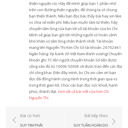
thiện nguyện rùi. Hãy để mình giúp bạn 1 phần nhỏ
trên con đường thiện nguyện, để chúng ta có chung
bạn thiện thành. Nếu bạn đọc bài, thấy bài hay xin like
vs chia sẻ miễn phí. Nếu bạn muốn làm từ thiện, hãy
chuyển tấm lòng của bạn tới số tài khoản của bs Chi.
Mình sẽ giúp bạn gửi tới những người có hoàn cảnh
khó khăn vs tấm lòng chân thành nhất. Tài khoản
mang tên Nguyễn Thị Kim Chi Số tài khoản: 26702461
Ngân hàng: Vp bank (Vì Việt Nam thịnh vượng) Chuyển
khoản ghi: TC tên người chuyển khoản Số tiền được
cộng vào đủ từ 1000k-5000k sẽ được trao đến các địa
chỉ công khai. Đến đây mình, bs Chi xin cảm ơn bạn
đọc đã đồng hành cùng mình trong thời gian qua vs
trong thời gian tới. Chúc các bạn đọc sức khoẻ, hạnh
phúc, thành đạt.
Xem tất cả bài viết của Kim Chi
Nguyễn Thị
Điều
Bài cũ hơn
Bài tiếp theo
hướng
SUY TIM PHẢI
SUY TUẦN HOÀN DO