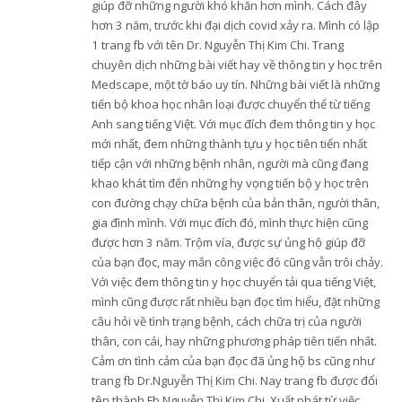
giúp đỡ những người khó khăn hơn mình. Cách đây
hơn 3 năm, trước khi đại dịch covid xảy ra. Mình có lập
1 trang fb với tên Dr. Nguyễn Thị Kim Chi. Trang
chuyên dịch những bài viết hay về thông tin y học trên
Medscape, một tờ báo uy tín. Những bài viết là những
tiến bộ khoa học nhân loại được chuyển thể từ tiếng
Anh sang tiếng Việt. Với mục đích đem thông tin y học
mới nhất, đem những thành tựu y học tiên tiến nhất
tiếp cận với những bệnh nhân, người mà cũng đang
khao khát tìm đến những hy vọng tiến bộ y học trên
con đường chạy chữa bệnh của bản thân, người thân,
gia đình mình. Với mục đích đó, mình thực hiện cũng
được hơn 3 năm. Trộm vía, được sự ủng hộ giúp đỡ
của bạn đọc, may mắn công việc đó cũng vẫn trôi chảy.
Với việc đem thông tin y học chuyển tải qua tiếng Việt,
mình cũng được rất nhiều bạn đọc tìm hiểu, đặt những
câu hỏi về tình trạng bệnh, cách chữa trị của người
thân, con cái, hay những phương pháp tiên tiến nhất.
Cảm ơn tình cảm của bạn đọc đã ủng hộ bs cũng như
trang fb Dr.Nguyễn Thị Kim Chi. Nay trang fb được đổi
tên thành Fb Nguyễn Thị Kim Chi. Xuất phát từ việc