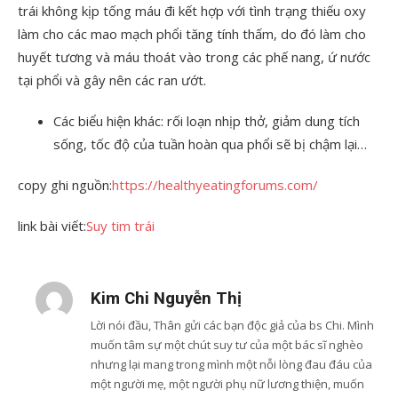
trái không kịp tống máu đi kết hợp với tình trạng thiếu oxy
làm cho các mao mạch phổi tăng tính thấm, do đó làm cho
huyết tương và máu thoát vào trong các phế nang, ứ nước
tại phổi và gây nên các ran ướt.
Các biểu hiện khác: rối loạn nhịp thở, giảm dung tích
sống, tốc độ của tuần hoàn qua phổi sẽ bị chậm lại…
copy ghi nguồn:
https://healthyeatingforums.com/
link bài viết:
Suy tim trái
Kim Chi Nguyễn Thị
Lời nói đầu, Thân gửi các bạn độc giả của bs Chi. Mình
muốn tâm sự một chút suy tư của một bác sĩ nghèo
nhưng lại mang trong mình một nỗi lòng đau đáu của
một người mẹ, một người phụ nữ lương thiện, muốn