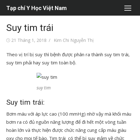
Chuyển
Tạp chí Y Học Việt Nam
tới
nội
Suy tim trái
dung
Đăng
Tác
21 Tháng 1, 2018
Kim Chi Nguyễn Thị
vào
giả
Theo vị trí bị suy thì bệnh được phân ra thành suy tim trái,
suy tim phải hay suy tim toàn bộ.
suy tim
Suy tim trái:
Bơm máu với áp lực cao (100 mmHg) nhờ vậy mà khối máu
bơm ra có đủ nguồn năng lượng để đi hết một vòng tuần
hoàn lớn và thực hiện được chức năng cung cấp máu giàu
oxy cho mọi tế bào. Tim trái có thể bị suy giảm về chức