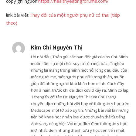
copy ghi nguồn:
https://healthyeatingforums.com/
link bài viết:
Thay đổi của một người phụ nữ có thai (tiếp
theo)
Kim Chi Nguyễn Thị
Lời nói đầu, Thân gửi các bạn độc giả của bs Chi. Mình
muốn tâm sự một chút suy tư của một bác sĩ nghèo
nhưng lại mang trong mình một nỗi lòng đau đáu của
một người mẹ, một người phụ nữ lương thiện, muốn
giúp đỡ những người khó khăn hơn mình. Cách đây
hơn 3 năm, trước khi đại dịch covid xảy ra. Mình có lập
1 trang fb với tên Dr. Nguyễn Thị Kim Chi. Trang
chuyên dịch những bài viết hay về thông tin y học trên
Medscape, một tờ báo uy tín. Những bài viết là những
tiến bộ khoa học nhân loại được chuyển thể từ tiếng
Anh sang tiếng Việt. Với mục đích đem thông tin y học
mới nhất, đem những thành tựu y học tiên tiến nhất