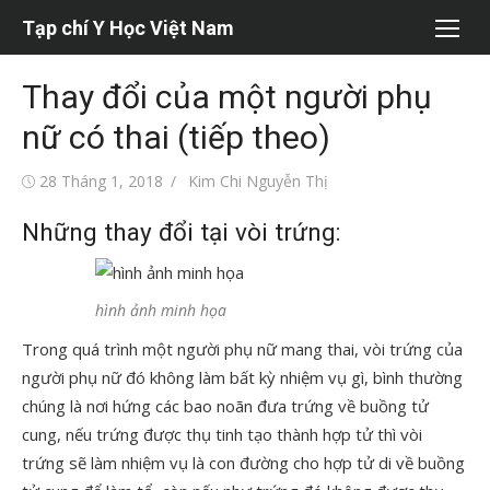
Chuyển
Tạp chí Y Học Việt Nam
tới
nội
Thay đổi của một người phụ
dung
nữ có thai (tiếp theo)
Đăng
Tác
28 Tháng 1, 2018
Kim Chi Nguyễn Thị
vào
giả
Những thay đổi tại vòi trứng:
hình ảnh minh họa
Trong quá trình một người phụ nữ mang thai, vòi trứng của
người phụ nữ đó không làm bất kỳ nhiệm vụ gì, bình thường
chúng là nơi hứng các bao noãn đưa trứng về buồng tử
cung, nếu trứng được thụ tinh tạo thành hợp tử thì vòi
trứng sẽ làm nhiệm vụ là con đường cho hợp tử di về buồng