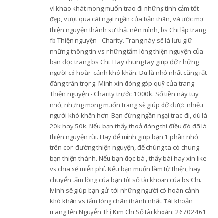
vì khao khát mong muốn trao đi những tình cảm tốt
đẹp, vượt qua cái ngại ngần của bản thân, và ước mơ
thiện nguyện thành sự thật nên mình, bs Chi lập trang
fb Thiện nguyện - Charity. Trang này sẽ là lưu giữ
những thông tin vs những tấm lòng thiện nguyện của
bạn đọc trang bs Chi. Hãy chung tay giúp đỡ những
người có hoàn cảnh khó khăn. Dù là nhỏ nhất cũng rất
đáng trân trọng. Mình xin đóng góp quỹ của trang
Thiện nguyện - Charity trước 1000k. Số tiền này tuy
nhỏ, nhưng mong muốn trang sẽ giúp đỡ được nhiều
người khó khăn hơn. Bạn đừng ngần ngại trao đi, dù là
20k hay 50k. Nếu bạn thấy thoả đáng thì điều đó đã là
thiện nguyện rùi. Hãy để mình giúp bạn 1 phần nhỏ
trên con đường thiện nguyện, để chúng ta có chung
bạn thiện thành. Nếu bạn đọc bài, thấy bài hay xin like
vs chia sẻ miễn phí. Nếu bạn muốn làm từ thiện, hãy
chuyển tấm lòng của bạn tới số tài khoản của bs Chi.
Mình sẽ giúp bạn gửi tới những người có hoàn cảnh
khó khăn vs tấm lòng chân thành nhất. Tài khoản
mang tên Nguyễn Thị Kim Chi Số tài khoản: 26702461