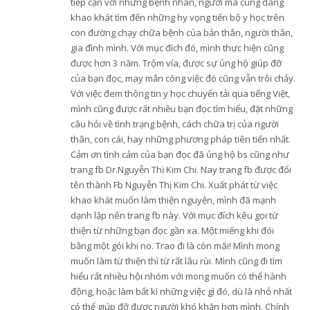
tiếp cận với những bệnh nhân, người mà cũng đang
khao khát tìm đến những hy vọng tiến bộ y học trên
con đường chạy chữa bệnh của bản thân, người thân,
gia đình mình. Với mục đích đó, mình thực hiện cũng
được hơn 3 năm. Trộm vía, được sự ủng hộ giúp đỡ
của bạn đọc, may mắn công việc đó cũng vẫn trôi chảy.
Với việc đem thông tin y học chuyển tải qua tiếng Việt,
mình cũng được rất nhiều bạn đọc tìm hiểu, đặt những
câu hỏi về tình trạng bệnh, cách chữa trị của người
thân, con cái, hay những phương pháp tiên tiến nhất.
Cảm ơn tình cảm của bạn đọc đã ủng hộ bs cũng như
trang fb Dr.Nguyễn Thị Kim Chi. Nay trang fb được đổi
tên thành Fb Nguyễn Thị Kim Chi. Xuất phát từ việc
khao khát muốn làm thiện nguyện, mình đã mạnh
dạnh lập nên trang fb này. Với mục đích kêu gọi từ
thiện từ những bạn đọc gần xa. Một miếng khi đói
bằng một gói khi no. Trao đi là còn mãi! Mình mong
muốn làm từ thiện thì từ rất lâu rùi. Mình cũng đi tìm
hiểu rất nhiều hội nhóm với mong muốn có thể hành
động, hoặc làm bất kì những việc gì đó, dù là nhỏ nhất
có thể giúp đỡ được người khó khăn hơn mình. Chính