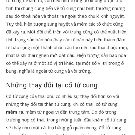
tử cung để làm tổ, còn nếu như trứng đó không được thụ
tinh thì chúng cũng tiến về tử cung như bình thường nhưng
sau đó thoái hóa và thoát ra ngoài theo chu kì kinh nguyệt.
Tuy thế, hiện tượng sung huyết và mềm các tổ chức cũng
đã xảy ra. Một đôi chỗ trên vòi trứng cũng có thể xuất hiện
tình trạng sản bào hóa (hay các tế bào này biến thành đám
tế bào rụng một thành phần cấu tạo nên rau thai thuộc mẹ),
nhất là khi thai nghén mới bắt đầu. Hiện tượng sản bào hóa
có thể xảy ra ở một số vị trí khác, tại một số vị trí trong ổ
bụng, nghĩa là ngoài tử cung và vòi trứng.
Những thay đổi tại cổ tử cung:
Cổ tử cung của thai phụ có nhiều sự thay đổi hơn so với
những thay đổi tại thân tử cung. Khi có thai, cổ tử cung
mềm ra,
mềm từ ngoại vi đến trung tâm. Do đó trong
trường hợp có thai, trong những tuần đầu khám cổ tử cung
sẽ thấy như một cái trụ bằng gỗ quấn nhung. Cổ tử cung