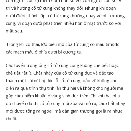
của người con rạ mềm sớm hơn so với của người con so. Vị
trí và hướng cổ tử cung không thay đổi. Nhưng khi đoạn
dưới được thành lập, cổ tử cung thường quay về phía xương
cùng, vì đoạn dưới phát triển nhiều hơn ở mặt trước so với
mặt sau.
Trong khi có thai, lớp biểu mô của tử cung có màu timsdo
các mạch máu ở phía dưới bị cương tụ.
Các tuyến trong ống cổ tử cung cũng không chế tiết hoặc
chế tiết rất ít. Chất nhày của cổ tử cung đục và đặc tạo
thành một cái nút bịt kín lỗ cổ tử cung, bảo vệ không cho
diễn ra quá trình thụ tinh lần thứ hai và không cho người mẹ
gặp các nhiễm khuẩn ở vùng sinh dục trên. Chỉ khi thai phụ
đó chuyển dạ thì cổ tử cung mới xóa và mở ra, các chất nhày
mới được tống ra ngoài, mà dân gian thường gọi là ra nhựa
chuối.