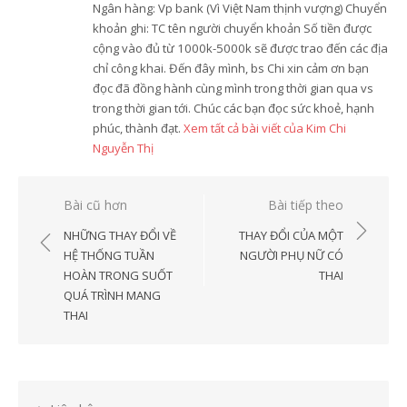
Ngân hàng: Vp bank (Vì Việt Nam thịnh vượng) Chuyển
khoản ghi: TC tên người chuyển khoản Số tiền được
cộng vào đủ từ 1000k-5000k sẽ được trao đến các địa
chỉ công khai. Đến đây mình, bs Chi xin cảm ơn bạn
đọc đã đồng hành cùng mình trong thời gian qua vs
trong thời gian tới. Chúc các bạn đọc sức khoẻ, hạnh
phúc, thành đạt.
Xem tất cả bài viết của Kim Chi
Nguyễn Thị
Điều
Bài cũ hơn
Bài tiếp theo
hướng
NHỮNG THAY ĐỔI VỀ
THAY ĐỔI CỦA MỘT
bài
HỆ THỐNG TUẦN
NGƯỜI PHỤ NỮ CÓ
HOÀN TRONG SUỐT
THAI
viết
QUÁ TRÌNH MANG
THAI