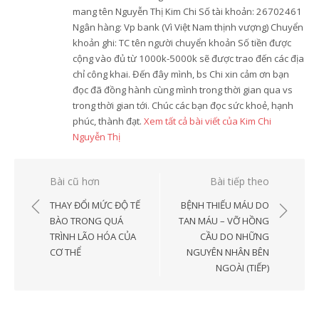
mang tên Nguyễn Thị Kim Chi Số tài khoản: 26702461
Ngân hàng: Vp bank (Vì Việt Nam thịnh vượng) Chuyển
khoản ghi: TC tên người chuyển khoản Số tiền được
cộng vào đủ từ 1000k-5000k sẽ được trao đến các địa
chỉ công khai. Đến đây mình, bs Chi xin cảm ơn bạn
đọc đã đồng hành cùng mình trong thời gian qua vs
trong thời gian tới. Chúc các bạn đọc sức khoẻ, hạnh
phúc, thành đạt.
Xem tất cả bài viết của Kim Chi
Nguyễn Thị
Điều
Bài cũ hơn
Bài tiếp theo
hướng
THAY ĐỔI MỨC ĐỘ TẾ
BỆNH THIẾU MÁU DO
bài
BÀO TRONG QUÁ
TAN MÁU – VỠ HỒNG
TRÌNH LÃO HÓA CỦA
CẦU DO NHỮNG
viết
CƠ THỂ
NGUYÊN NHÂN BÊN
NGOÀI (TIẾP)