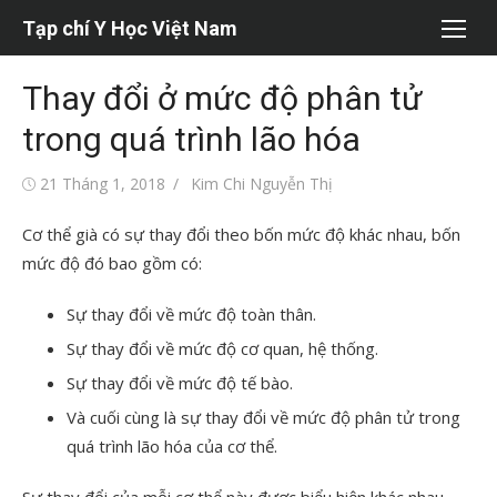
Chuyển
Tạp chí Y Học Việt Nam
tới
nội
Thay đổi ở mức độ phân tử
dung
trong quá trình lão hóa
Đăng
Tác
21 Tháng 1, 2018
Kim Chi Nguyễn Thị
vào
giả
Cơ thể già có sự thay đổi theo bốn mức độ khác nhau, bốn
mức độ đó bao gồm có:
Sự thay đổi về mức độ toàn thân.
Sự thay đổi về mức độ cơ quan, hệ thống.
Sự thay đổi về mức độ tế bào.
Và cuối cùng là sự thay đổi về mức độ phân tử trong
quá trình lão hóa của cơ thể.