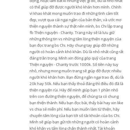
động, hoặc làm bất kì những việc gì đó, dù là nhỏ nhất
có thể giúp đỡ được người khó khăn hơn mình. Chính
vì khao khát mong muốn trao đi những tình cảm tốt
đẹp, vượt qua cái ngại ngần của bản thân, và ước mơ
thiện nguyện thành sự thật nên mình, bs Chi lập trang
fb Thiện nguyện - Charity. Trang này sẽ là lưu giữ
những thông tin vs những tấm lòng thiện nguyện của
bạn đọc trang bs Chi. Hãy chung tay giúp đỡ những
người có hoàn cảnh khó khăn. Dù là nhỏ nhất cũng rất
đáng trân trọng. Mình xin đóng góp quỹ của trang
Thiện nguyện - Charity trước 1000k. Số tiền này tuy
nhỏ, nhưng mong muốn trang sẽ giúp đỡ được nhiều
người khó khăn hơn. Bạn đừng ngần ngại trao đi, dù là
20k hay 50k. Nếu bạn thấy thoả đáng thì điều đó đã là
thiện nguyện rùi. Hãy để mình giúp bạn 1 phần nhỏ
trên con đường thiện nguyện, để chúng ta có chung
bạn thiện thành. Nếu bạn đọc bài, thấy bài hay xin like
vs chia sẻ miễn phí. Nếu bạn muốn làm từ thiện, hãy
chuyển tấm lòng của bạn tới số tài khoản của bs Chi.
Mình sẽ giúp bạn gửi tới những người có hoàn cảnh
khó khăn vs tấm lòng chân thành nhất. Tài khoản