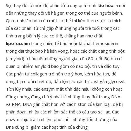
Sự thay đổi ở mức độ phân tử trong quá trình
lão hóa
là nói
đến những thay đổi về hệ gen trong cơ thể của người bệnh.
Quá trình lão hóa của một cơ thể thì kéo theo sự kích thích
của các phân tử chỉ gặp ở những người trẻ tuổi trong các
tình trạng bệnh lý của cơ thể, chẳng hạn như chất
lipofucshin
trong nhiều tế bào hoặc là chất hemosiderin
trong đại thực bào hệ liên võng, hoặc các chất dạng tinh bột
(amyloid) ở hầu hết những người già trên 80 tuổi. Bộ ba cơ
quan bị nhiễm amyloid bao gồm có não bộ, tin và đảo tụy.
Các phân tử collagen trở nên trơ ỳ hơn, kém hòa tan, dễ
dàng bị co bởi nhiệt độ, đảo lộn các cấu trúc và gắn glycosyl.
Tích lũy nhiều các enzym mất tính đặc hiệu, không còn hoạt
động nhưng đáng chú ý nhất là những thay đổi trong DNA
và RNA, DNA gắn chặt hơn với các histon của kim loại, dễ bị
phân đoạn, nhiều các nhiễm sắc thể có cấu tạo sai lạc. Các
enzym chịu trách nhiệm phục hồi những tổn thương của
Dna cũng bị giảm các hoạt tính của chúng.