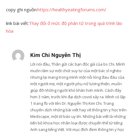
copy ghi nguồn:
https://healthyeatingforums.com/
link bài viết:
Thay đổi ở mức độ phân tử trong quá trình lão
hóa
Kim Chi Nguyễn Thị
Lời nói đầu, Thân gửi các bạn độc giả của bs Chi. Mình
muốn tâm sự một chút suy tư của một bác sĩ nghèo
nhưng lại mang trong mình một nỗi lòng đau đáu của
một người mẹ, một người phụ nữ lương thiện, muốn
giúp đỡ những người khó khăn hơn mình. Cách đây
hơn 3 năm, trước khi đại dịch covid xảy ra. Mình có lập
1 trang fb với tên Dr. Nguyễn Thị Kim Chi. Trang
chuyên dịch những bài viết hay về thông tin y học trên
Medscape, một tờ báo uy tín. Những bài viết là những
tiến bộ khoa học nhân loại được chuyển thể từ tiếng
Anh sang tiếng Việt. Với mục đích đem thông tin y học