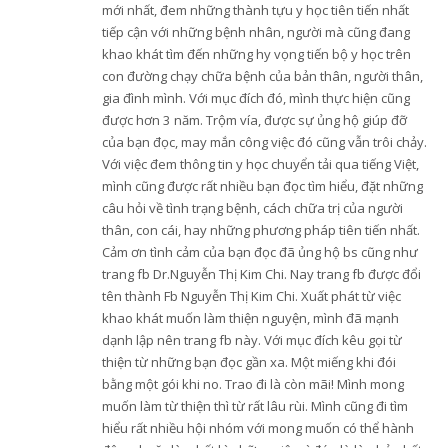
mới nhất, đem những thành tựu y học tiên tiến nhất
tiếp cận với những bệnh nhân, người mà cũng đang
khao khát tìm đến những hy vọng tiến bộ y học trên
con đường chạy chữa bệnh của bản thân, người thân,
gia đình mình. Với mục đích đó, mình thực hiện cũng
được hơn 3 năm. Trộm vía, được sự ủng hộ giúp đỡ
của bạn đọc, may mắn công việc đó cũng vẫn trôi chảy.
Với việc đem thông tin y học chuyển tải qua tiếng Việt,
mình cũng được rất nhiều bạn đọc tìm hiểu, đặt những
câu hỏi về tình trạng bệnh, cách chữa trị của người
thân, con cái, hay những phương pháp tiên tiến nhất.
Cảm ơn tình cảm của bạn đọc đã ủng hộ bs cũng như
trang fb Dr.Nguyễn Thị Kim Chi. Nay trang fb được đổi
tên thành Fb Nguyễn Thị Kim Chi. Xuất phát từ việc
khao khát muốn làm thiện nguyện, mình đã mạnh
dạnh lập nên trang fb này. Với mục đích kêu gọi từ
thiện từ những bạn đọc gần xa. Một miếng khi đói
bằng một gói khi no. Trao đi là còn mãi! Mình mong
muốn làm từ thiện thì từ rất lâu rùi. Mình cũng đi tìm
hiểu rất nhiều hội nhóm với mong muốn có thể hành