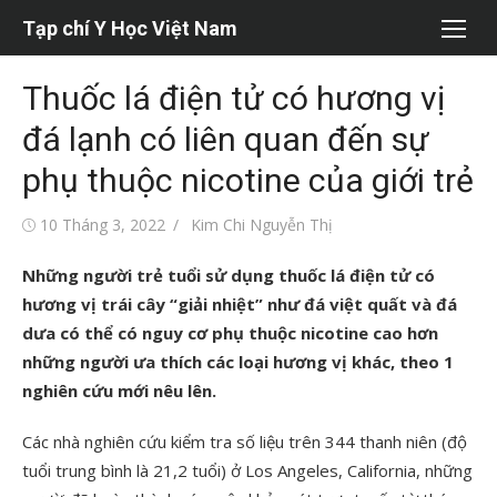
Chuyển
Tạp chí Y Học Việt Nam
tới
nội
Thuốc lá điện tử có hương vị
dung
đá lạnh có liên quan đến sự
phụ thuộc nicotine của giới trẻ
Đăng
Tác
10 Tháng 3, 2022
Kim Chi Nguyễn Thị
vào
giả
Những người trẻ tuổi sử dụng thuốc lá điện tử có
hương vị trái cây “giải nhiệt” như đá việt quất và đá
dưa có thể có nguy cơ phụ thuộc nicotine cao hơn
những người ưa thích các loại hương vị khác, theo 1
nghiên cứu mới nêu lên.
Các nhà nghiên cứu kiểm tra số liệu trên 344 thanh niên (độ
tuổi trung bình là 21,2 tuổi) ở Los Angeles, California, những