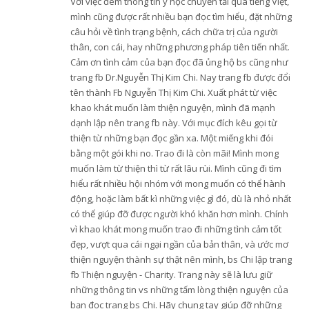
Với việc đem thông tin y học chuyển tải qua tiếng Việt,
mình cũng được rất nhiều bạn đọc tìm hiểu, đặt những
câu hỏi về tình trạng bệnh, cách chữa trị của người
thân, con cái, hay những phương pháp tiên tiến nhất.
Cảm ơn tình cảm của bạn đọc đã ủng hộ bs cũng như
trang fb Dr.Nguyễn Thị Kim Chi. Nay trang fb được đổi
tên thành Fb Nguyễn Thị Kim Chi. Xuất phát từ việc
khao khát muốn làm thiện nguyện, mình đã mạnh
dạnh lập nên trang fb này. Với mục đích kêu gọi từ
thiện từ những bạn đọc gần xa. Một miếng khi đói
bằng một gói khi no. Trao đi là còn mãi! Mình mong
muốn làm từ thiện thì từ rất lâu rùi. Mình cũng đi tìm
hiểu rất nhiều hội nhóm với mong muốn có thể hành
động, hoặc làm bất kì những việc gì đó, dù là nhỏ nhất
có thể giúp đỡ được người khó khăn hơn mình. Chính
vì khao khát mong muốn trao đi những tình cảm tốt
đẹp, vượt qua cái ngại ngần của bản thân, và ước mơ
thiện nguyện thành sự thật nên mình, bs Chi lập trang
fb Thiện nguyện - Charity. Trang này sẽ là lưu giữ
những thông tin vs những tấm lòng thiện nguyện của
bạn đọc trang bs Chi. Hãy chung tay giúp đỡ những