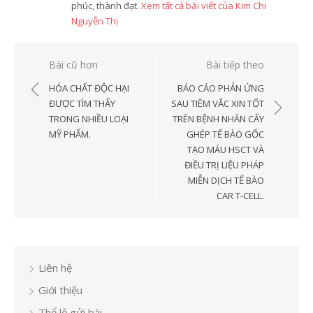
phúc, thành đạt.
Xem tất cả bài viết của Kim Chi
Nguyễn Thị
Điều
Bài cũ hơn
Bài tiếp theo
hướng
HÓA CHẤT ĐỘC HẠI
BÁO CÁO PHẢN ỨNG
bài
ĐƯỢC TÌM THẤY
SAU TIÊM VẮC XIN TỐT
TRONG NHIỀU LOẠI
TRÊN BỆNH NHÂN CẤY
viết
MỸ PHẨM.
GHÉP TẾ BÀO GỐC
TẠO MÁU HSCT VÀ
ĐIỀU TRỊ LIỆU PHÁP
MIỄN DỊCH TẾ BÀO
CAR T-CELL.
Liên hệ
Giới thiệu
Thể lệ gửi bài