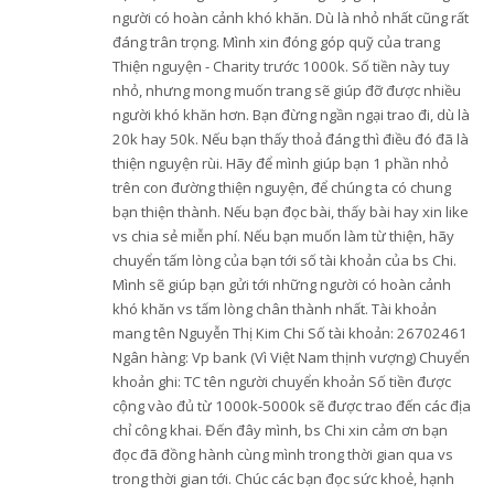
người có hoàn cảnh khó khăn. Dù là nhỏ nhất cũng rất
đáng trân trọng. Mình xin đóng góp quỹ của trang
Thiện nguyện - Charity trước 1000k. Số tiền này tuy
nhỏ, nhưng mong muốn trang sẽ giúp đỡ được nhiều
người khó khăn hơn. Bạn đừng ngần ngại trao đi, dù là
20k hay 50k. Nếu bạn thấy thoả đáng thì điều đó đã là
thiện nguyện rùi. Hãy để mình giúp bạn 1 phần nhỏ
trên con đường thiện nguyện, để chúng ta có chung
bạn thiện thành. Nếu bạn đọc bài, thấy bài hay xin like
vs chia sẻ miễn phí. Nếu bạn muốn làm từ thiện, hãy
chuyển tấm lòng của bạn tới số tài khoản của bs Chi.
Mình sẽ giúp bạn gửi tới những người có hoàn cảnh
khó khăn vs tấm lòng chân thành nhất. Tài khoản
mang tên Nguyễn Thị Kim Chi Số tài khoản: 26702461
Ngân hàng: Vp bank (Vì Việt Nam thịnh vượng) Chuyển
khoản ghi: TC tên người chuyển khoản Số tiền được
cộng vào đủ từ 1000k-5000k sẽ được trao đến các địa
chỉ công khai. Đến đây mình, bs Chi xin cảm ơn bạn
đọc đã đồng hành cùng mình trong thời gian qua vs
trong thời gian tới. Chúc các bạn đọc sức khoẻ, hạnh