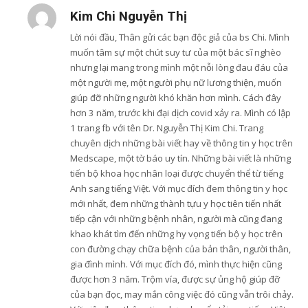
Kim Chi Nguyễn Thị
Lời nói đầu, Thân gửi các bạn độc giả của bs Chi. Mình
muốn tâm sự một chút suy tư của một bác sĩ nghèo
nhưng lại mang trong mình một nỗi lòng đau đáu của
một người mẹ, một người phụ nữ lương thiện, muốn
giúp đỡ những người khó khăn hơn mình. Cách đây
hơn 3 năm, trước khi đại dịch covid xảy ra. Mình có lập
1 trang fb với tên Dr. Nguyễn Thị Kim Chi. Trang
chuyên dịch những bài viết hay về thông tin y học trên
Medscape, một tờ báo uy tín. Những bài viết là những
tiến bộ khoa học nhân loại được chuyển thể từ tiếng
Anh sang tiếng Việt. Với mục đích đem thông tin y học
mới nhất, đem những thành tựu y học tiên tiến nhất
tiếp cận với những bệnh nhân, người mà cũng đang
khao khát tìm đến những hy vọng tiến bộ y học trên
con đường chạy chữa bệnh của bản thân, người thân,
gia đình mình. Với mục đích đó, mình thực hiện cũng
được hơn 3 năm. Trộm vía, được sự ủng hộ giúp đỡ
của bạn đọc, may mắn công việc đó cũng vẫn trôi chảy.