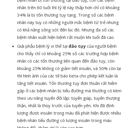
bệnh nhân bị tổn thương tại đảo tụy, còn các bệnh
nhân trên 60 tuổi thì tỷ lệ này thấp hơn chỉ có khoảng
34% là bị tổn thương tụy tạng. Trong số các bệnh
nhân này tuy có những người mắc bệnh từ trẻ nhưng
có khả năng sống sót đến lúc đó. Nhưng đa số các
bệnh nhân xuất hiện bệnh rất muộn khi tuổi đã cao.
Giải phẫu bệnh lý vi thể tại
đảo tụy
của người bệnh
cho thấy chỉ có khoảng 25% số các trường hợp bệnh
nhân có các tổn thương liên quan đến đảo tụy, còn
khoảng 25% không có giảm tiết insulin, và 50% còn lại
thì hình ảnh của các tế bào beta cho phép kết luận là
tăng tiết insulin. Tổn thương tụy đơn thuần rất hiếm
gặp ở các bệnh nhân bị tiểu đường mà thường có kèm
theo ưu năng tuyến đối lập: tuyến giáp, tuyến thượng
thận, nhất là thùy trước của tuyến yên. Khi đã định
lượng được insulin trong máu đã phát hiện được nhiều
bệnh nhân tiểu đường có lượng insulin trong máu
không đổi, thậm chí là còn cao hơn.