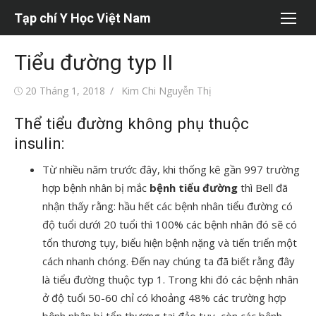
Chuyển
Tạp chí Y Học Việt Nam
tới
nội
Tiểu đường typ II
dung
Đăng
Tác
20 Tháng 1, 2018
Kim Chi Nguyễn Thị
vào
giả
Thể tiểu đường không phụ thuộc
insulin:
Từ nhiều năm trước đây, khi thống kê gần 997 trường
hợp bệnh nhân bị mắc
bệnh tiểu đường
thì Bell đã
nhận thấy rằng: hầu hết các bệnh nhân tiểu đường có
độ tuổi dưới 20 tuổi thì 100% các bệnh nhân đó sẽ có
tổn thương tụy, biểu hiện bệnh nặng và tiến triển một
cách nhanh chóng. Đến nay chúng ta đã biết rằng đây
là tiểu đường thuộc typ 1. Trong khi đó các bệnh nhân
ở độ tuổi 50-60 chỉ có khoảng 48% các trường hợp