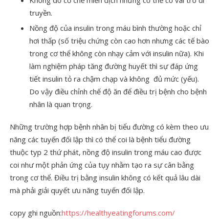
Không do cơ chế miễn dịch nhưng có thể có vai trò di
truyền.
Nồng độ của insulin trong máu bình thường hoặc chỉ
hơi thấp (số triệu chứng còn cao hơn nhưng các tế bào
trong cơ thể không còn nhạy cảm với insulin nữa). Khi
làm nghiệm pháp tăng đường huyết thì sự đáp ứng
tiết insulin tỏ ra chậm chạp và không đủ mức (yếu).
Do vậy điều chỉnh chế độ ăn để điều trị bệnh cho bệnh
nhân là quan trọng.
Những trường hợp bệnh nhân bị tiểu đường có kèm theo ưu
năng các tuyến đối lập thì có thể coi là bệnh tiểu đường
thuộc typ 2 thứ phát, nồng độ insulin trong máu cao được
coi như một phản ứng của tụy nhằm tạo ra sự cân bằng
trong cơ thể. Điều trị bằng insulin không có kết quả lâu dài
mà phải giải quyết ưu năng tuyến đối lập.
copy ghi nguồn:
https://healthyeatingforums.com/