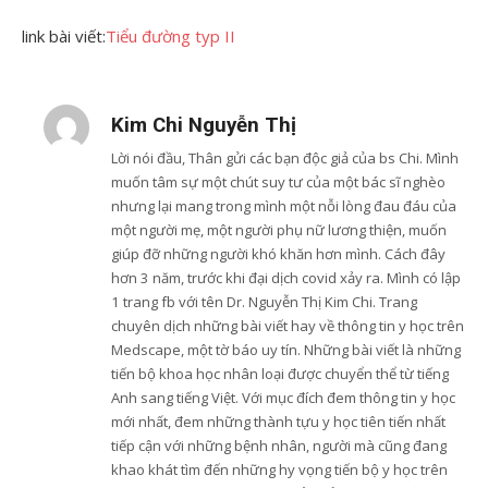
link bài viết:
Tiểu đường typ II
Kim Chi Nguyễn Thị
Lời nói đầu, Thân gửi các bạn độc giả của bs Chi. Mình
muốn tâm sự một chút suy tư của một bác sĩ nghèo
nhưng lại mang trong mình một nỗi lòng đau đáu của
một người mẹ, một người phụ nữ lương thiện, muốn
giúp đỡ những người khó khăn hơn mình. Cách đây
hơn 3 năm, trước khi đại dịch covid xảy ra. Mình có lập
1 trang fb với tên Dr. Nguyễn Thị Kim Chi. Trang
chuyên dịch những bài viết hay về thông tin y học trên
Medscape, một tờ báo uy tín. Những bài viết là những
tiến bộ khoa học nhân loại được chuyển thể từ tiếng
Anh sang tiếng Việt. Với mục đích đem thông tin y học
mới nhất, đem những thành tựu y học tiên tiến nhất
tiếp cận với những bệnh nhân, người mà cũng đang
khao khát tìm đến những hy vọng tiến bộ y học trên