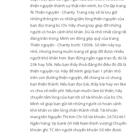
thiện nguyện thành sự thật nên mình, bs Chi lập trang
fb Thiện nguyện - Charity. Trang này sẽ là lưu giữ
những thông tin vs những tấm lòng thiện nguyện của
bạn đọc trang bs Chi. Hãy chung tay giúp đỡ những
người có hoàn cảnh khó khăn. Dù là nhỏ nhất cũng rất
đáng trân trọng. Mình xin đóng góp quỹ của trang
Thiện nguyện - Charity trước 1000k. Số tiền này tuy
nhỏ, nhưng mong muốn trang sẽ giúp đỡ được nhiều
người khó khăn hơn. Bạn đừng ngần ngại trao đi, dù là
20k hay 50k. Nếu bạn thấy thoả đáng thì điều đó đã là
thiện nguyện rùi. Hãy để mình giúp bạn 1 phần nhỏ
trên con đường thiện nguyện, để chúng ta có chung
bạn thiện thành. Nếu bạn đọc bài, thấy bài hay xin like
vs chia sẻ miễn phí. Nếu bạn muốn làm từ thiện, hãy
chuyển tấm lòng của bạn tới số tài khoản của bs Chi.
Mình sẽ giúp bạn gửi tới những người có hoàn cảnh
khó khăn vs tấm lòng chân thành nhất. Tài khoản
mang tên Nguyễn Thị Kim Chi Số tài khoản: 26702461
Ngân hàng: Vp bank (Vì Việt Nam thịnh vượng) Chuyển
khoản ghi: TC tên người chuyển khoản Số tiền được