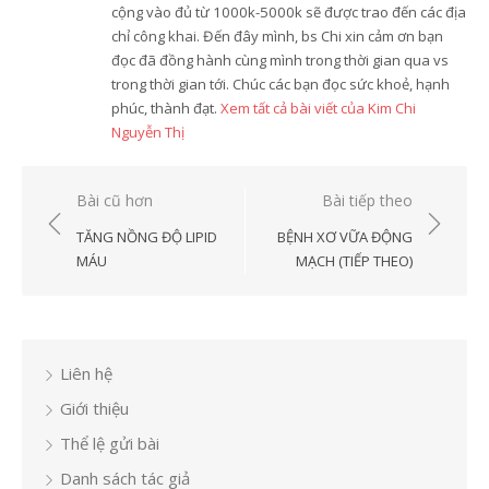
cộng vào đủ từ 1000k-5000k sẽ được trao đến các địa
chỉ công khai. Đến đây mình, bs Chi xin cảm ơn bạn
đọc đã đồng hành cùng mình trong thời gian qua vs
trong thời gian tới. Chúc các bạn đọc sức khoẻ, hạnh
phúc, thành đạt.
Xem tất cả bài viết của Kim Chi
Nguyễn Thị
Điều
Bài cũ hơn
Bài tiếp theo
hướng
TĂNG NỒNG ĐỘ LIPID
BỆNH XƠ VỮA ĐỘNG
bài
MÁU
MẠCH (TIẾP THEO)
viết
Liên hệ
Giới thiệu
Thể lệ gửi bài
Danh sách tác giả