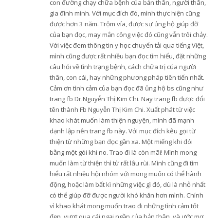
con đường chạy chữa bệnh của bản thân, người thân,
gia đình mình. Với mục đích đó, mình thực hiện cũng
được hơn 3 năm. Trộm vía, được sự ủng hộ giúp đỡ
của bạn đọc, may mắn công việc đó cũng vẫn trôi chảy.
Với việc đem thông tin y học chuyển tải qua tiếng Việt,
mình cũng được rất nhiều bạn đọc tìm hiểu, đặt những
câu hỏi về tình trạng bệnh, cách chữa trị của người
thân, con cái, hay những phương pháp tiên tiến nhất.
Cảm ơn tình cảm của bạn đọc đã ủng hộ bs cũng như
trang fb Dr.Nguyễn Thị Kim Chi. Nay trang fb được đổi
tên thành Fb Nguyễn Thị Kim Chi. Xuất phát từ việc
khao khát muốn làm thiện nguyện, mình đã mạnh
dạnh lập nên trang fb này. Với mục đích kêu gọi từ
thiện từ những bạn đọc gần xa. Một miếng khi đói
bằng một gói khi no. Trao đi là còn mãi! Mình mong
muốn làm từ thiện thì từ rất lâu rùi. Mình cũng đi tìm
hiểu rất nhiều hội nhóm với mong muốn có thể hành
động, hoặc làm bất kì những việc gì đó, dù là nhỏ nhất
có thể giúp đỡ được người khó khăn hơn mình. Chính
vì khao khát mong muốn trao đi những tình cảm tốt
đẹp, vượt qua cái ngại ngần của bản thân, và ước mơ