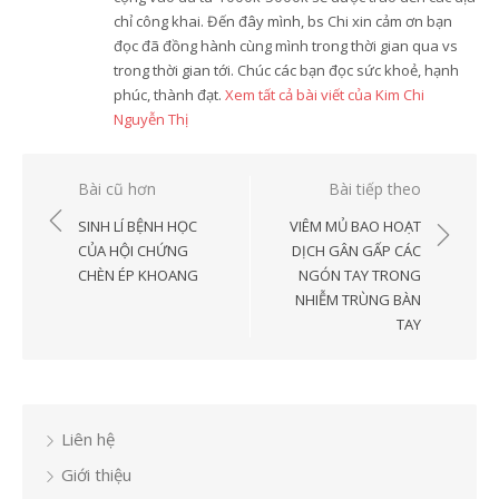
chỉ công khai. Đến đây mình, bs Chi xin cảm ơn bạn
đọc đã đồng hành cùng mình trong thời gian qua vs
trong thời gian tới. Chúc các bạn đọc sức khoẻ, hạnh
phúc, thành đạt.
Xem tất cả bài viết của Kim Chi
Nguyễn Thị
Điều
Bài cũ hơn
Bài tiếp theo
hướng
SINH LÍ BỆNH HỌC
VIÊM MỦ BAO HOẠT
bài
CỦA HỘI CHỨNG
DỊCH GÂN GẤP CÁC
CHÈN ÉP KHOANG
NGÓN TAY TRONG
viết
NHIỄM TRÙNG BÀN
TAY
Liên hệ
Giới thiệu