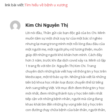
link bài viết:
Tìm hiểu về bệnh u xương
Kim Chi Nguyễn Thị
Lời nói đầu, Thân gửi các bạn độc giả của bs Chi. Mình
muốn tâm sự một chút suy tư của một bác sĩ nghèo
nhưng lại mang trong mình một nỗi lòng đau đáu của
một người mẹ, một người phụ nữ lương thiện, muốn
giúp đỡ những người khó khăn hơn mình. Cách đây
hơn 3 năm, trước khi đại dịch covid xảy ra. Mình có lập
1 trang fb với tên Dr. Nguyễn Thị Kim Chi. Trang
chuyên dịch những bài viết hay về thông tin y học trên
Medscape, một tờ báo uy tín. Những bài viết là những
tiến bộ khoa học nhân loại được chuyển thể từ tiếng
Anh sang tiếng Việt. Với mục đích đem thông tin y học
mới nhất, đem những thành tựu y học tiên tiến nhất
tiếp cận với những bệnh nhân, người mà cũng đang
khao khát tìm đến những hy vọng tiến bộ y học trên
con đường chạy chữa bệnh của bản thân, người thân,