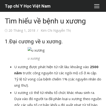
Chuyển
Tạp chí Y Học Việt Nam
tới
nội
Tìm hiểu về bệnh u xương
dung
Đăng
Tác
20 Tháng 1, 2018
Kim Chi Nguyễn Thị
vào
giả
1.Đại cương về u xương.
u xương
U xương được phát hiện từ rất lâu: khoảng vào
2500
năm
trước công nguyên từ các ngôi mộ cổ ở Ai cập.
Tỷ lệ tử vong của bệnh chiếm 1% (các nguyên nhân do
ung thư).
U xương có thể từ nhiều tổ chức khác nhau sinh ra.
Dựa vào đó người ta đã phân loại u xương theo nguồn
gốc các yếu tố cơ bản: khối u đó xuất phat từ tế bào