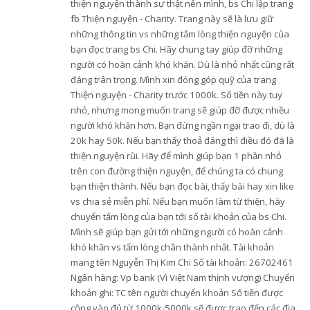
thiện nguyện thành sự thật nên mình, bs Chi lập trang
fb Thiện nguyện - Charity. Trang này sẽ là lưu giữ
những thông tin vs những tấm lòng thiện nguyện của
bạn đọc trang bs Chi. Hãy chung tay giúp đỡ những
người có hoàn cảnh khó khăn. Dù là nhỏ nhất cũng rất
đáng trân trọng. Mình xin đóng góp quỹ của trang
Thiện nguyện - Charity trước 1000k. Số tiền này tuy
nhỏ, nhưng mong muốn trang sẽ giúp đỡ được nhiều
người khó khăn hơn. Bạn đừng ngần ngại trao đi, dù là
20k hay 50k. Nếu bạn thấy thoả đáng thì điều đó đã là
thiện nguyện rùi. Hãy để mình giúp bạn 1 phần nhỏ
trên con đường thiện nguyện, để chúng ta có chung
bạn thiện thành. Nếu bạn đọc bài, thấy bài hay xin like
vs chia sẻ miễn phí. Nếu bạn muốn làm từ thiện, hãy
chuyển tấm lòng của bạn tới số tài khoản của bs Chi.
Mình sẽ giúp bạn gửi tới những người có hoàn cảnh
khó khăn vs tấm lòng chân thành nhất. Tài khoản
mang tên Nguyễn Thị Kim Chi Số tài khoản: 26702461
Ngân hàng: Vp bank (Vì Việt Nam thịnh vượng) Chuyển
khoản ghi: TC tên người chuyển khoản Số tiền được
cộng vào đủ từ 1000k-5000k sẽ được trao đến các địa