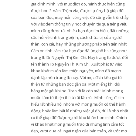
gia đình mình. Với mục đích đó, mình thực hiện cũng
được hơn 3 năm. Trộm vía, được sự ủng hộ giúp đỡ
của bạn đọc, may mắn công việc đó cũng vẫn trôi chảy.
Với việc đem thông tin y học chuyển tải qua tiếng Việt,
mình cũng được rất nhiều bạn đọc tìm hiểu, đặt những
câu hỏi về tình trạng bệnh, cách chữa trị của người
thân, con cái, hay những phương pháp tiên tiến nhất.
Cảm ơn tình cảm của bạn đọc đã ủng hộ bs cũng như
trang fb Dr.Nguyễn Thị Kim Chi. Nay trang fb được đổi
tên thành Fb Nguyễn Thị Kim Chi. Xuất phát từ việc
khao khát muốn làm thiện nguyện, mình đã mạnh
dạnh lập nên trang fb này. Với mục đích kêu gọi từ
thiện từ những bạn đọc gần xa. Một miếng khi đói
bằng một gói khi no. Trao đi là còn mãi! Mình mong
muốn làm từ thiện thì từ rất lâu rùi. Mình cũng đi tìm
hiểu rất nhiều hội nhóm với mong muốn có thể hành
động, hoặc làm bất kì những việc gì đó, dù là nhỏ nhất
có thể giúp đỡ được người khó khăn hơn mình. Chính
vì khao khát mong muốn trao đi những tình cảm tốt
đẹp, vượt qua cái ngại ngần của bản thân, và ước mơ