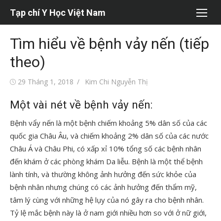
Chuyển
Tạp chí Y Học Việt Nam
tới
nội
Tìm hiểu về bệnh vảy nến (tiếp
dung
theo)
Đăng
Tác
29 Tháng 1, 2018
Kim Chi Nguyễn Thị
vào
giả
Một vài nét về bệnh vảy nến:
Bệnh vẩy nến là một bệnh chiếm khoảng 5% dân số của các
quốc gia Châu Âu, và chiếm khoảng 2% dân số của các nước
Châu Á và Châu Phi, có xấp xỉ 10% tổng số các bệnh nhân
đến khám ở các phòng khám Da liễu. Bệnh là một thể bệnh
lành tính, và thường không ảnh hưởng đến sức khỏe của
bệnh nhân nhưng chúng có các ảnh hưởng đến thẩm mỹ,
tâm lý cùng với những hệ lụy của nó gây ra cho bệnh nhân.
Tỷ lệ mắc bệnh này là ở nam giới nhiều hơn so với ở nữ giới,