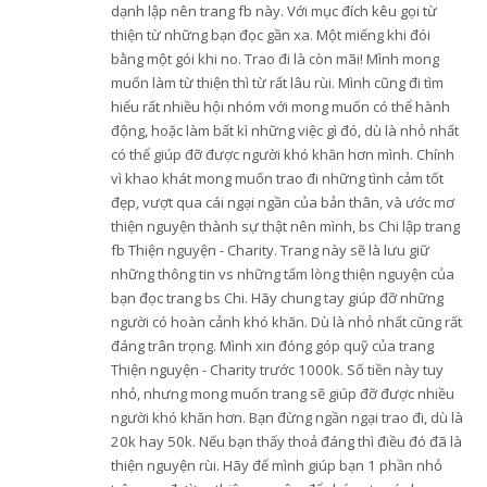
dạnh lập nên trang fb này. Với mục đích kêu gọi từ
thiện từ những bạn đọc gần xa. Một miếng khi đói
bằng một gói khi no. Trao đi là còn mãi! Mình mong
muốn làm từ thiện thì từ rất lâu rùi. Mình cũng đi tìm
hiểu rất nhiều hội nhóm với mong muốn có thể hành
động, hoặc làm bất kì những việc gì đó, dù là nhỏ nhất
có thể giúp đỡ được người khó khăn hơn mình. Chính
vì khao khát mong muốn trao đi những tình cảm tốt
đẹp, vượt qua cái ngại ngần của bản thân, và ước mơ
thiện nguyện thành sự thật nên mình, bs Chi lập trang
fb Thiện nguyện - Charity. Trang này sẽ là lưu giữ
những thông tin vs những tấm lòng thiện nguyện của
bạn đọc trang bs Chi. Hãy chung tay giúp đỡ những
người có hoàn cảnh khó khăn. Dù là nhỏ nhất cũng rất
đáng trân trọng. Mình xin đóng góp quỹ của trang
Thiện nguyện - Charity trước 1000k. Số tiền này tuy
nhỏ, nhưng mong muốn trang sẽ giúp đỡ được nhiều
người khó khăn hơn. Bạn đừng ngần ngại trao đi, dù là
20k hay 50k. Nếu bạn thấy thoả đáng thì điều đó đã là
thiện nguyện rùi. Hãy để mình giúp bạn 1 phần nhỏ