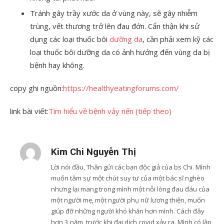
Tránh gây trầy xước da ở vùng này, sẽ gây nhiễm
trùng, vết thương trở lên đau đớn. Cẩn thận khi sử
dụng các loại thuốc bôi
dưỡng da
, cần phải xem kỹ các
loại thuốc bôi dưỡng da có ảnh hưởng đến vùng da bị
bệnh hay không.
copy ghi nguồn:
https://healthyeatingforums.com/
link bài viết:
Tìm hiểu về bệnh vảy nến (tiếp theo)
Kim Chi Nguyễn Thị
Lời nói đầu, Thân gửi các bạn độc giả của bs Chi. Mình
muốn tâm sự một chút suy tư của một bác sĩ nghèo
nhưng lại mang trong mình một nỗi lòng đau đáu của
một người mẹ, một người phụ nữ lương thiện, muốn
giúp đỡ những người khó khăn hơn mình. Cách đây
hơn 3 năm, trước khi đại dịch covid xảy ra. Mình có lập