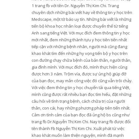
1 trang fb với tên Dr. Nguyễn Thị Kim Chi. Trang
chuyên dịch những bài viết hay về thông tin y học trên
Medscape, một tờ báo uy tín. Những bài viết là những
tiến bộ khoa học nhân loại được chuyển thể từ tiếng
Anh sang tiếng Việt. Với mục đích đem thông tin y học
mới nhất, đem những thành tựu y học tiên tiến nhất
tiếp cận với những bệnh nhân, người mà cũng đang
khao khát tìm đến những hy vọng tiến bộ y học trên
con đường chạy chữa bệnh của bản thân, người thân,
gia đình mình. Với mục đích đó, mình thực hiện cũng
được hơn 3 năm. Trộm vía, được sự ủng hộ giúp đỡ
của bạn đọc, may mắn công việc đó cũng vẫn trôi chảy.
Với việc đem thông tin y học chuyển tải qua tiếng Việt,
mình cũng được rất nhiều bạn đọc tìm hiểu, đặt những
câu hỏi về tình trạng bệnh, cách chữa trị của người
thân, con cái, hay những phương pháp tiên tiến nhất.
Cảm ơn tình cảm của bạn đọc đã ủng hộ bs cũng như
trang fb Dr.Nguyễn Thị Kim Chi. Nay trang fb được đổi
tên thành Fb Nguyễn Thị Kim Chi. Xuất phát từ việc
khao khát muốn làm thiện nguyện, mình đã mạnh