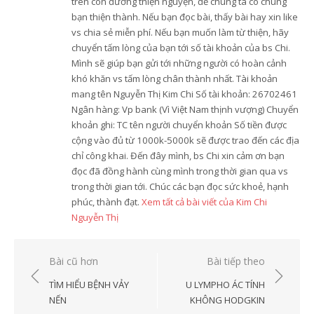
trên con đường thiện nguyện, để chúng ta có chung
bạn thiện thành. Nếu bạn đọc bài, thấy bài hay xin like
vs chia sẻ miễn phí. Nếu bạn muốn làm từ thiện, hãy
chuyển tấm lòng của bạn tới số tài khoản của bs Chi.
Mình sẽ giúp bạn gửi tới những người có hoàn cảnh
khó khăn vs tấm lòng chân thành nhất. Tài khoản
mang tên Nguyễn Thị Kim Chi Số tài khoản: 26702461
Ngân hàng: Vp bank (Vì Việt Nam thịnh vượng) Chuyển
khoản ghi: TC tên người chuyển khoản Số tiền được
cộng vào đủ từ 1000k-5000k sẽ được trao đến các địa
chỉ công khai. Đến đây mình, bs Chi xin cảm ơn bạn
đọc đã đồng hành cùng mình trong thời gian qua vs
trong thời gian tới. Chúc các bạn đọc sức khoẻ, hạnh
phúc, thành đạt.
Xem tất cả bài viết của Kim Chi
Nguyễn Thị
Điều
Bài cũ hơn
Bài tiếp theo
hướng
TÌM HIỂU BỆNH VẢY
U LYMPHO ÁC TÍNH
bài
NẾN
KHÔNG HODGKIN