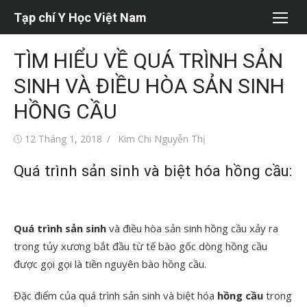
Chuyển
Tạp chí Y Học Việt Nam
tới
nội
TÌM HIỂU VỀ QUÁ TRÌNH SẢN
dung
SINH VÀ ĐIỀU HÒA SẢN SINH
HỒNG CẦU
Đăng
Tác
12 Tháng 1, 2018
Kim Chi Nguyễn Thị
vào
giả
Quá trình sản sinh và biệt hóa hồng cầu:
Quá trình sản sinh
và điều hòa sản sinh hồng cầu xảy ra
trong tủy xương bắt đầu từ tế bào gốc dòng hồng cầu
được gọi gọi là tiền nguyên bào hồng cầu.
Đặc điểm của quá trình sản sinh và biệt hóa
hồng cầu
trong