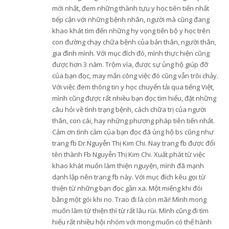
mới nhất, đem những thành tựu y học tiên tiến nhất
tiếp cận với những bệnh nhân, người mà cũng đang
khao khát tìm đến những hy vọng tiến bộ y học trên
con đường chạy chữa bệnh của bản thân, người thân,
gia đình mình. Với mục đích đó, mình thực hiện cũng
được hơn 3 năm. Trộm vía, được sự ủng hộ giúp đỡ
của bạn đọc, may mắn công việc đó cũng vẫn trôi chảy.
Với việc đem thông tin y học chuyển tải qua tiếng Việt,
mình cũng được rất nhiều bạn đọc tìm hiểu, đặt những
câu hỏi về tình trạng bệnh, cách chữa trị của người
thân, con cái, hay những phương pháp tiên tiến nhất.
Cảm ơn tình cảm của bạn đọc đã ủng hộ bs cũng như
trang fb Dr.Nguyễn Thị Kim Chi. Nay trang fb được đổi
tên thành Fb Nguyễn Thị Kim Chi. Xuất phát từ việc
khao khát muốn làm thiện nguyện, mình đã mạnh
dạnh lập nên trang fb này. Với mục đích kêu gọi từ
thiện từ những bạn đọc gần xa. Một miếng khi đói
bằng một gói khi no. Trao đi là còn mãi! Mình mong
muốn làm từ thiện thì từ rất lâu rùi. Mình cũng đi tìm
hiểu rất nhiều hội nhóm với mong muốn có thể hành