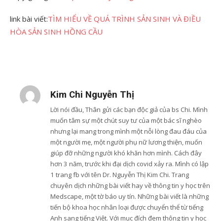
link bài viết:
TÌM HIỂU VỀ QUÁ TRÌNH SẢN SINH VÀ ĐIỀU
HÒA SẢN SINH HỒNG CẦU
Kim Chi Nguyễn Thị
Lời nói đầu, Thân gửi các bạn độc giả của bs Chi. Mình
muốn tâm sự một chút suy tư của một bác sĩ nghèo
nhưng lại mang trong mình một nỗi lòng đau đáu của
một người mẹ, một người phụ nữ lương thiện, muốn
giúp đỡ những người khó khăn hơn mình. Cách đây
hơn 3 năm, trước khi đại dịch covid xảy ra. Mình có lập
1 trang fb với tên Dr. Nguyễn Thị Kim Chi. Trang
chuyên dịch những bài viết hay về thông tin y học trên
Medscape, một tờ báo uy tín. Những bài viết là những
tiến bộ khoa học nhân loại được chuyển thể từ tiếng
Anh sang tiếng Việt. Với mục đích đem thông tin y học