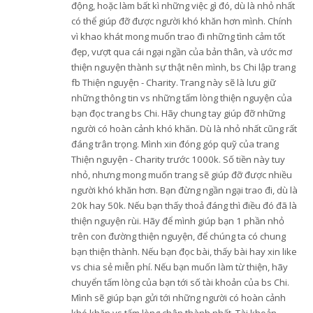
động, hoặc làm bất kì những việc gì đó, dù là nhỏ nhất
có thể giúp đỡ được người khó khăn hơn mình. Chính
vì khao khát mong muốn trao đi những tình cảm tốt
đẹp, vượt qua cái ngại ngần của bản thân, và ước mơ
thiện nguyện thành sự thật nên mình, bs Chi lập trang
fb Thiện nguyện - Charity. Trang này sẽ là lưu giữ
những thông tin vs những tấm lòng thiện nguyện của
bạn đọc trang bs Chi. Hãy chung tay giúp đỡ những
người có hoàn cảnh khó khăn. Dù là nhỏ nhất cũng rất
đáng trân trọng. Mình xin đóng góp quỹ của trang
Thiện nguyện - Charity trước 1000k. Số tiền này tuy
nhỏ, nhưng mong muốn trang sẽ giúp đỡ được nhiều
người khó khăn hơn. Bạn đừng ngần ngại trao đi, dù là
20k hay 50k. Nếu bạn thấy thoả đáng thì điều đó đã là
thiện nguyện rùi. Hãy để mình giúp bạn 1 phần nhỏ
trên con đường thiện nguyện, để chúng ta có chung
bạn thiện thành. Nếu bạn đọc bài, thấy bài hay xin like
vs chia sẻ miễn phí. Nếu bạn muốn làm từ thiện, hãy
chuyển tấm lòng của bạn tới số tài khoản của bs Chi.
Mình sẽ giúp bạn gửi tới những người có hoàn cảnh