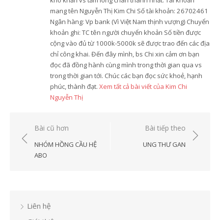
khó khăn vs tấm lòng chân thành nhất. Tài khoản
mang tên Nguyễn Thị Kim Chi Số tài khoản: 26702461
Ngân hàng: Vp bank (Vì Việt Nam thịnh vượng) Chuyển
khoản ghi: TC tên người chuyển khoản Số tiền được
cộng vào đủ từ 1000k-5000k sẽ được trao đến các địa
chỉ công khai. Đến đây mình, bs Chi xin cảm ơn bạn
đọc đã đồng hành cùng mình trong thời gian qua vs
trong thời gian tới. Chúc các bạn đọc sức khoẻ, hạnh
phúc, thành đạt.
Xem tất cả bài viết của Kim Chi
Nguyễn Thị
Điều
Bài cũ hơn
Bài tiếp theo
hướng
NHÓM HỒNG CẦU HỆ
UNG THƯ GAN
bài
ABO
viết
Liên hệ