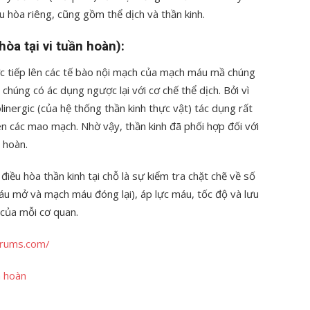
ều hòa riêng, cũng gồm thể dịch và thần kinh.
òa tại vi tuần hoàn):
ực tiếp lên các tế bào nội mạch của mạch máu mầ chúng
 chúng có ác dụng ngược lại với cơ chế thể dịch. Bởi vì
linergic (của hệ thống thần kinh thực vật) tác dụng rất
n các mao mạch. Nhờ vậy, thần kinh đã phối hợp đối với
 hoàn.
điều hòa thần kinh tại chỗ là sự kiểm tra chặt chẽ về số
u mở và mạch máu đóng lại), áp lực máu, tốc độ và lưu
 của mỗi cơ quan.
orums.com/
n hoàn