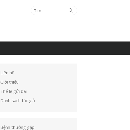
Tìm
Tìm
kiếm
kết
quả
cho:
Liên hệ
Giới thiệu
Thể lệ gửi bài
Danh sách tác giả
Bệnh thường gặp