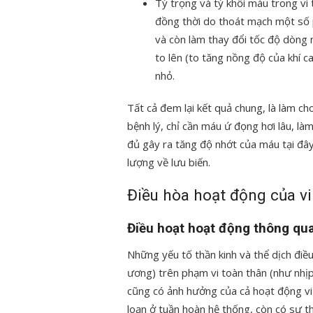
Tỷ trọng và tỷ khối máu trong vi 
đồng thời do thoát mạch một số p
và còn làm thay đổi tốc độ dòng
to lên (to tăng nồng độ của khí c
nhỏ.
Tất cả đem lại kết quả chung, là làm c
bệnh lý, chỉ cần máu ứ đọng hơi lâu, là
đủ gây ra tăng độ nhớt của máu tại đây
lượng về lưu biến.
Điều hòa hoạt động của vi
Điều hoạt hoạt động thông qua
Những yếu tố thần kinh và thể dịch điề
ương) trên phạm vi toàn thân (như nhịp
cũng có ảnh hưởng của cả hoạt động vi 
loạn ở tuần hoàn hệ thống, còn có sự th