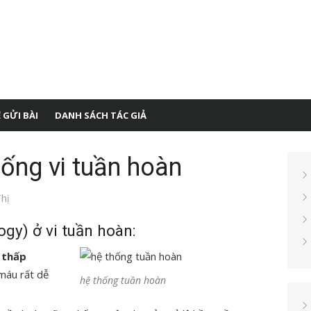
 GỬI BÀI
DANH SÁCH TÁC GIẢ
hống vi tuần hoàn
hị
ogy) ở vi tuần hoàn:
 thấp
máu rất dễ
hệ thống tuần hoàn