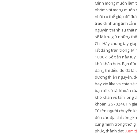
Mình mong muốn làm từ t
nhóm với mong muốn có 
nhất có thể giúp đỡ đ
trao đi những tình cảm
nguyện thành sự thật n
sẽ là lưu giữ những th
Chi. Hãy chung tay gi
rất đáng trân trọng. M
1000k. Số tiền này tu
khó khăn hơn. Bạn đừng
đáng thì điều đó đã là
đường thiện nguyện, để
hay xin like vs chia s
bạn tới số tài khoản c
khó khăn vs tấm lòng c
khoản: 26702461 Ngân 
TC tên người chuyển k
đến các địa chỉ công k
cùng mình trong thời gi
phúc, thành đạt.
Xem tấ