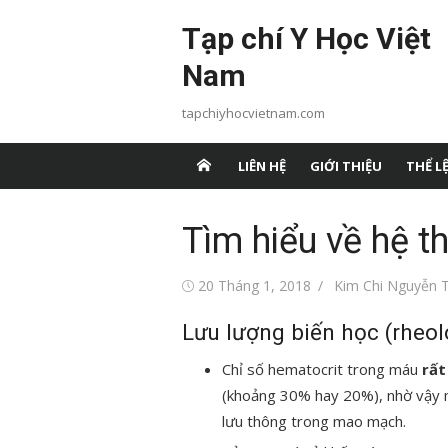
Chuyển
Tạp chí Y Học Việt
tới
nội
Nam
dung
tapchiyhocvietnam.com
LIÊN HỆ
GIỚI THIỆU
THỂ LỆ
Tìm hiểu về hệ t
Đăng
Tác
20 Tháng 1, 2018
Kim Chi Nguyễn T
vào
giả
Lưu lượng biến học (rheol
Chỉ số hematocrit trong máu
rất
(khoảng 30% hay 20%), nhờ vậy 
lưu thông trong mao mạch.