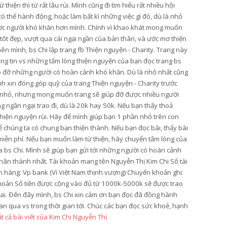
hiện thì từ rất lâu rùi. Mình cũng đi tìm hiểu rất nhiều hội
thể hành động, hoặc làm bất kì những việc gì đó, dù là nhỏ
ược người khó khăn hơn mình. Chính vì khao khát mong muốn
 tốt đẹp, vượt qua cái ngại ngần của bản thân, và ước mơ thiện
ên mình, bs Chi lập trang fb Thiện nguyện - Charity. Trang này
ông tin vs những tấm lòng thiện nguyện của bạn đọc trang bs
úp đỡ những người có hoàn cảnh khó khăn. Dù là nhỏ nhất cũng
ình xin đóng góp quỹ của trang Thiện nguyện - Charity trước
y nhỏ, nhưng mong muốn trang sẽ giúp đỡ được nhiều người
 ngần ngại trao đi, dù là 20k hay 50k. Nếu bạn thấy thoả
 thiện nguyện rùi. Hãy để mình giúp bạn 1 phần nhỏ trên con
 chúng ta có chung bạn thiện thành. Nếu bạn đọc bài, thấy bài
ẻ miễn phí. Nếu bạn muốn làm từ thiện, hãy chuyển tấm lòng của
ủa bs Chi. Mình sẽ giúp bạn gửi tới những người có hoàn cảnh
hân thành nhất. Tài khoản mang tên Nguyễn Thị Kim Chi Số tài
hàng: Vp bank (Vì Việt Nam thịnh vượng) Chuyển khoản ghi:
hoản Số tiền được cộng vào đủ từ 1000k-5000k sẽ được trao
hai. Đến đây mình, bs Chi xin cảm ơn bạn đọc đã đồng hành
an qua vs trong thời gian tới. Chúc các bạn đọc sức khoẻ, hạnh
t cả bài viết của Kim Chi Nguyễn Thị