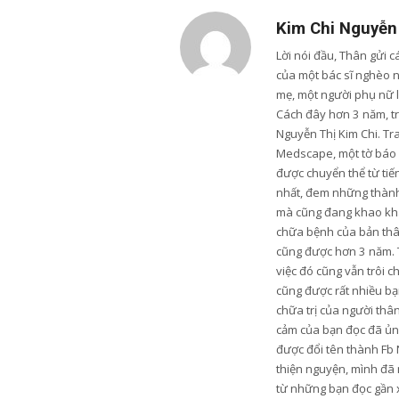
Kim Chi Nguyễn
Lời nói đầu, Thân gửi 
của một bác sĩ nghèo 
mẹ, một người phụ nữ 
Cách đây hơn 3 năm, trư
Nguyễn Thị Kim Chi. Tr
Medscape, một tờ báo u
được chuyển thể từ tiến
nhất, đem những thành 
mà cũng đang khao khá
chữa bệnh của bản thân
cũng được hơn 3 năm. 
việc đó cũng vẫn trôi c
cũng được rất nhiều bạn
chữa trị của người thâ
cảm của bạn đọc đã ủng
được đổi tên thành Fb 
thiện nguyện, mình đã 
từ những bạn đọc gần xa