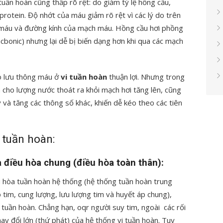
tuần hoàn cũng thấp rõ rệt: do giảm tỷ lệ hồng cầu,
rotein. Độ nhớt của máu giảm rõ rệt vì các lý do trên
 máu và đường kính của mạch máu. Hồng cầu hơi phồng
acbonic) nhưng lại dễ bị biến dạng hơn khi qua các mạch
ho lưu thông máu ở
vi tuần hoàn
thuận lợi. Nhưng trong
m cho lượng nước thoát ra khỏi mạch hơi tăng lên, cũng
 và tăng các thông số khác, khiến dễ kéo theo các tiên
 tuần hoàn:
 điều hòa chung (điều hòa toàn thân):
u hòa tuần hoàn hệ thống (hệ thống tuần hoàn trung
 tim, cung lượng, lưu lượng tim và huyết áp chung),
tuần hoàn. Chẳng hạn, oqr người suy tim, ngoài các rối
ay đổi lớn (thứ phát) của hệ thống vi tuần hoàn. Tuy