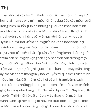
 Thị
các bạn độc giả của bs Chi. Mình muốn tâm sự một chút suy tư
nhưng lại mang trong mình một nỗi lòng đau đáu của một người
lương thiện, muốn giúp đỡ những người khó khăn hơn mình.
ớc khi đại dịch covid xảy ra. Mình có lập 1 trang fb với tên Dr.
ang chuyên dịch những bài viết hay về thông tin y học trên
y tín. Những bài viết là những tiến bộ khoa học nhân loại
g Anh sang tiếng Việt. Với mục đích đem thông tin y học mới
tựu y học tiên tiến nhất tiếp cận với những bệnh nhân, người
t tìm đến những hy vọng tiến bộ y học trên con đường chạy
, người thân, gia đình mình. Với mục đích đó, mình thực hiện
Trộm vía, được sự ủng hộ giúp đỡ của bạn đọc, may mắn công
hảy. Với việc đem thông tin y học chuyển tải qua tiếng Việt, mình
 đọc tìm hiểu, đặt những câu hỏi về tình trạng bệnh, cách
n, con cái, hay những phương pháp tiên tiến nhất. Cảm ơn tình
 hộ bs cũng như trang fb Dr.Nguyễn Thị Kim Chi. Nay trang fb
Nguyễn Thị Kim Chi. Xuất phát từ việc khao khát muốn làm
mạnh dạnh lập nên trang fb này. Với mục đích kêu gọi từ thiện
. Một miếng khi đói bằng một gói khi no. Trao đi là còn mãi!