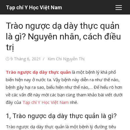
Chuyển
Tạp chí Y Học Việt Nam
tới
nội
Trào ngược dạ dày thực quản
dung
là gì? Nguyên nhân, cách điều
trị
Đăng
Tác
9 Tháng 6, 2021
Kim Chi Nguyễn Thị
vào
giả
Trào ngược dạ dày thực quản
là một bệnh lý khá phổ
biến hiện nay ở nước ta. Vậy bệnh này diễn ra như thế nào,
bệnh gây hại ra sao, biểu hiện như thế nào,… Để hiểu rõ hơn
về các vấn đề này mời các bạn cùng tham khảo bài viết dưới
đây của
Tạp chí Y Học Việt Nam
nhé.
1, Trào ngược dạ dày thực quản là gì?
Trào ngược dạ dày thực quản là một bệnh lý đường tiêu