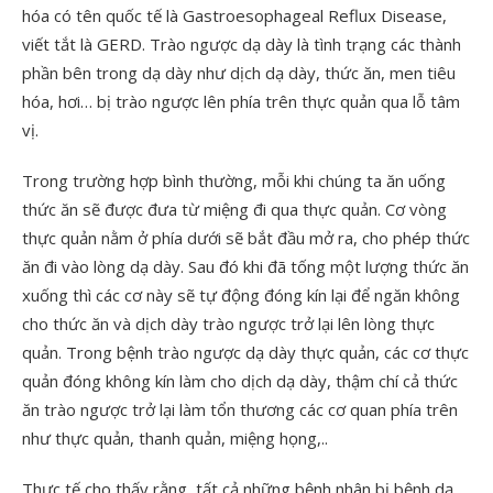
hóa có tên quốc tế là Gastroesophageal Reflux Disease,
viết tắt là GERD. Trào ngược dạ dày là tình trạng các thành
phần bên trong dạ dày như dịch dạ dày, thức ăn, men tiêu
hóa, hơi… bị trào ngược lên phía trên thực quản qua lỗ tâm
vị.
Trong trường hợp bình thường, mỗi khi chúng ta ăn uống
thức ăn sẽ được đưa từ miệng đi qua thực quản. Cơ vòng
thực quản nằm ở phía dưới sẽ bắt đầu mở ra, cho phép thức
ăn đi vào lòng dạ dày. Sau đó khi đã tống một lượng thức ăn
xuống thì các cơ này sẽ tự động đóng kín lại để ngăn không
cho thức ăn và dịch dày trào ngược trở lại lên lòng thực
quản. Trong bệnh trào ngược dạ dày thực quản, các cơ thực
quản đóng không kín làm cho dịch dạ dày, thậm chí cả thức
ăn trào ngược trở lại làm tổn thương các cơ quan phía trên
như thực quản, thanh quản, miệng họng,..
Thực tế cho thấy rằng, tất cả những bệnh nhân bị bệnh dạ