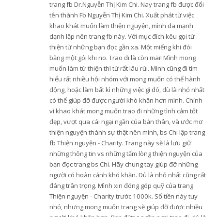
trang fb Dr.Nguyễn Thị Kim Chi. Nay trang fb được đổi
tên thành Fb Nguyễn Thị Kim Chi. Xuất phát từ việc
khao khát muốn làm thiện nguyện, mình đã mạnh
dạnh lập nên trang fb này. Với mục đích kêu gọi từ
thiện từ những bạn đọc gần xa. Một miếng khi đói
bằng một gói khi no. Trao đi là còn mãi! Mình mong
muốn làm từ thiện thì từ rất lâu rùi. Mình cũng đi tìm
hiểu rất nhiều hội nhóm với mong muốn có thể hành
động, hoặc làm bất kì những việc gì đó, dù là nhỏ nhất
có thể giúp đỡ được người khó khăn hơn mình. Chính
vì khao khát mong muốn trao đi những tình cảm tốt
đẹp, vượt qua cái ngại ngần của bản thân, và ước mơ
thiện nguyện thành sự thật nên mình, bs Chi lập trang
fb Thiện nguyện - Charity. Trang này sẽ là lưu giữ
những thông tin vs những tấm lòng thiện nguyện của
bạn đọc trang bs Chi. Hãy chung tay giúp đỡ những
người có hoàn cảnh khó khăn. Dù là nhỏ nhất cũng rất
đáng trân trọng. Mình xin đóng góp quỹ của trang
Thiện nguyện - Charity trước 1000k. Số tiền này tuy
nhỏ, nhưng mong muốn trang sẽ giúp đỡ được nhiều