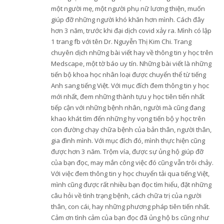
một người mẹ, một người phụ nữ lương thiện, muốn
giúp đỡ những người khó khăn hơn mình. Cách đây
hơn 3 năm, trước khi đại dịch covid xảy ra. Mình có lập
1 trang fb với tên Dr. Nguyễn Thị Kim Chi. Trang
chuyên dịch những bài viết hay về thông tin y học trên
Medscape, một tờ báo uy tín. Những bài viết là những
tiến bộ khoa học nhân loại được chuyển thể từ tiếng
Anh sang tiếng Việt. Với mục đích đem thông tin y học
mới nhất, đem những thành tựu y học tiên tiến nhất
tiếp cận với những bệnh nhân, người mà cũng đang
khao khát tìm đến những hy vọng tiến bộ y học trên
con đường chạy chữa bệnh của bản thân, người thân,
gia đình mình. Với mục đích đó, mình thực hiện cũng
được hơn 3 năm. Trộm vía, được sự ủng hộ giúp đỡ
của bạn đọc, may mắn công việc đó cũng vẫn trôi chảy.
Với việc đem thông tin y học chuyển tải qua tiếng Việt,
mình cũng được rất nhiều bạn đọc tìm hiểu, đặt những
câu hỏi về tình trạng bệnh, cách chữa trị của người
thân, con cái, hay những phương pháp tiên tiến nhất.
Cảm ơn tình cảm của bạn đọc đã ủng hộ bs cũng như