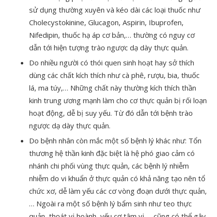
sử dụng thường xuyên và kéo dài các loại thuốc như
Cholecystokinine, Glucagon, Aspirin, Ibuprofen,
Nifedipin, thuốc hạ áp cơ bản,… thường có nguy cơ
dẫn tới hiện tượng trào ngược dạ dày thực quản.
Do nhiều người có thói quen sinh hoạt hay sở thích
dùng các chất kích thích như cà phê, rượu, bia, thuốc
lá, ma túy,… Những chất này thường kích thích thần
kinh trung ương mạnh làm cho cơ thực quản bị rối loạn
hoạt động, dễ bị suy yếu. Từ đó dẫn tới bệnh trào
ngược dạ dày thực quản.
Do bệnh nhân còn mắc một số bệnh lý khác như: Tổn
thương hệ thần kinh đặc biệt là hệ phó giao cảm có
nhánh chi phối vùng thực quản, các bệnh lý nhiễm
nhiễm do vi khuẩn ở thực quản có khả năng tạo nên tổ
chức xơ, dễ làm yếu các cơ vòng đoạn dưới thực quản,
… Ngoài ra một số bệnh lý bẩm sinh như teo thực
quản, thoát vị hoành, yếu cơ tâm vị,… cũng có thể gây