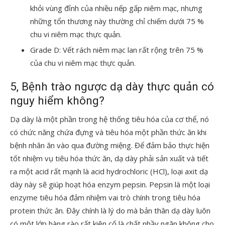
khỏi vùng đỉnh của nhiều nếp gấp niêm mạc, nhưng
những tổn thương này thường chỉ chiếm dưới 75 %
chu vi niêm mạc thực quản.
Grade D: Vết rách niêm mạc lan rất rộng trên 75 %
của chu vi niêm mạc thực quản.
5, Bệnh trào ngược dạ dày thực quản có
nguy hiểm không?
Dạ dày là một phần trong hệ thống tiêu hóa của cơ thể, nó
có chức năng chứa đựng và tiêu hóa một phần thức ăn khi
bệnh nhân ăn vào qua đường miệng. Để đảm bảo thực hiện
tốt nhiệm vụ tiêu hóa thức ăn, dạ dày phải sản xuất và tiết
ra một acid rất mạnh là acid hydrochloric (HCl), loại axit dạ
dày này sẽ giúp hoạt hóa enzym pepsin. Pepsin là một loại
enzyme tiêu hóa đảm nhiệm vai trò chính trong tiêu hóa
protein thức ăn. Đây chính là lý do mà bản thân dạ dày luôn
có một lớp hàng rào rất kiên cố là chất nhầy ngăn không cho