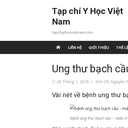
Chuyển
Tạp chí Y Học Việt
tới
nội
Nam
dung
tapchiyhocvietnam.com
LIÊN HỆ
GIỚI THIỆU
THỂ LỆ
Ung thư bạch cầ
Đăng
Tác
28 Tháng 1, 2018
Kim Chi Nguyễn T
vào
giả
Vài nét về bệnh ung thư b
bệnh ung thư bạch cầu – máu t