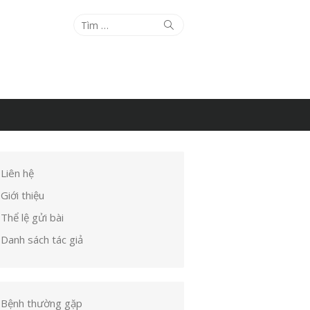
Tìm
Tìm
kiếm
kết
quả
cho:
Liên hệ
Giới thiệu
Thể lệ gửi bài
Danh sách tác giả
Bệnh thường gặp