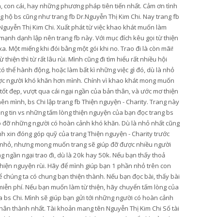
n, con cái, hay những phương pháp tiên tiến nhất. Cảm ơn tình
 hộ bs cũng như trang fb Dr.Nguyễn Thị Kim Chi. Nay trang fb
Nguyễn Thị Kim Chi. Xuất phát từ việc khao khát muốn làm
mạnh dạnh lập nên trang fb này. Với mục đích kêu gọi từ thiện
. Một miếng khi đói bằng một gói khi no. Trao đi là còn mãi!
hiện thì từ rất lâu rùi. Mình cũng đi tìm hiểu rất nhiều hội
thể hành động, hoặc làm bất kì những việc gì đó, dù là nhỏ
ược người khó khăn hơn mình. Chính vì khao khát mong muốn
 tốt đẹp, vượt qua cái ngại ngần của bản thân, và ước mơ thiện
ên mình, bs Chi lập trang fb Thiện nguyện - Charity. Trang này
ông tin vs những tấm lòng thiện nguyện của bạn đọc trang bs
úp đỡ những người có hoàn cảnh khó khăn. Dù là nhỏ nhất cũng
ình xin đóng góp quỹ của trang Thiện nguyện - Charity trước
y nhỏ, nhưng mong muốn trang sẽ giúp đỡ được nhiều người
 ngần ngại trao đi, dù là 20k hay 50k. Nếu bạn thấy thoả
 thiện nguyện rùi. Hãy để mình giúp bạn 1 phần nhỏ trên con
 chúng ta có chung bạn thiện thành. Nếu bạn đọc bài, thấy bài
ẻ miễn phí. Nếu bạn muốn làm từ thiện, hãy chuyển tấm lòng của
ủa bs Chi. Mình sẽ giúp bạn gửi tới những người có hoàn cảnh
hân thành nhất. Tài khoản mang tên Nguyễn Thị Kim Chi Số tài