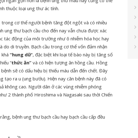
gọi ngắn gọn hơn là bệnh ung thư máu hay cũng có thể
nh thuộc loại ung thư ác tính.
u trong cơ thể người bệnh tăng đột ngột và có nhiều
nh ung thư bạch cầu cho đến nay vẫn chưa được xác
ác tác động của môi trường như ô nhiễm hóa học hay
à do di truyền. Bạch cầu trong cơ thể vốn đảm nhận
g khá
“hung dữ
“, đặc biệt khi loại tế bào này bị tăng số
hiếu “
thức ăn”
và có hiện tượng ăn hồng cầu. Hồng
i bệnh sẽ có dấu hiệu bị thiếu máu dẫn đến chết. Đây
g tạo ra u (ung bướu). Hiện nay căn bệnh này đã có
quả không cao. Người dân ở các vùng nhiễm phóng
 (như 2 thành phố Hiroshima và Nagasaki sau thời Chiến
 rằng, bệnh ung thư bạch cầu hay bạch cầu cấp đều