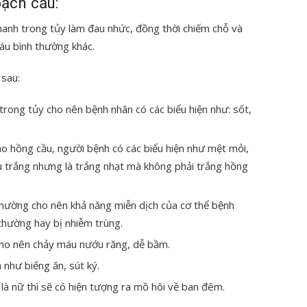
bạch cầu:
hanh trong tủy làm đau nhức, đồng thời chiếm chỗ và
áu bình thường khác.
 sau:
rong tủy cho nên bệnh nhân có các biểu hiện như: sốt,
ào hồng cầu, người bệnh có các biểu hiện như mệt mỏi,
u trắng nhưng là trắng nhạt mà không phải trắng hồng
 thường cho nên khả năng miễn dịch của cơ thể bệnh
 thường hay bị nhiễm trùng.
cho nên chảy máu nướu răng, dễ bầm.
a như biếng ăn, sút ký.
à nữ thì sẽ có hiện tượng ra mồ hôi về ban đêm.