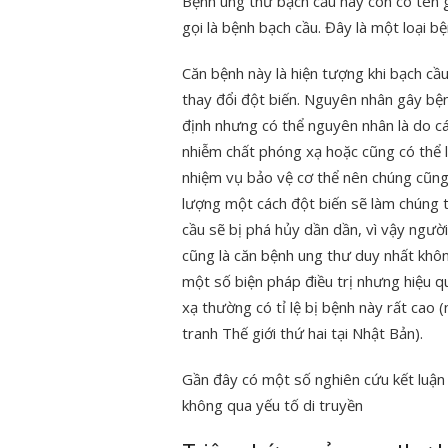
Bệnh ung thư bạch cầu hay còn có tên 
gọi là bệnh bạch cầu. Đây là một loại bệ
Căn bệnh này là hiện tượng khi bạch cầ
thay đổi đột biến. Nguyên nhân gây bệ
định nhưng có thể nguyên nhân là do c
nhiễm chất phóng xạ hoặc cũng có thể l
nhiệm vụ bảo vệ cơ thể nên chúng cũn
lượng một cách đột biến sẽ làm chúng t
cầu sẽ bị phá hủy dần dần, vì vậy ngườ
cũng là căn bệnh ung thư duy nhất khôn
một số biện pháp điều trị nhưng hiệu 
xạ thường có tỉ lệ bị bệnh này rất cao
tranh Thế giới thứ hai tại Nhật Bản).
Gần đây có một số nghiên cứu kết luận
không qua yếu tố di truyền