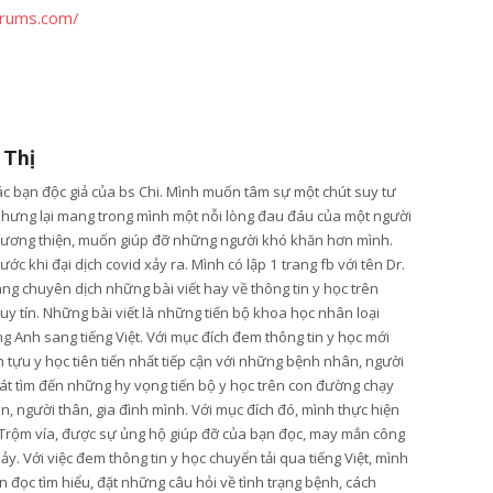
orums.com/
 Thị
các bạn độc giả của bs Chi. Mình muốn tâm sự một chút suy tư
nhưng lại mang trong mình một nỗi lòng đau đáu của một người
lương thiện, muốn giúp đỡ những người khó khăn hơn mình.
ớc khi đại dịch covid xảy ra. Mình có lập 1 trang fb với tên Dr.
ang chuyên dịch những bài viết hay về thông tin y học trên
y tín. Những bài viết là những tiến bộ khoa học nhân loại
g Anh sang tiếng Việt. Với mục đích đem thông tin y học mới
tựu y học tiên tiến nhất tiếp cận với những bệnh nhân, người
t tìm đến những hy vọng tiến bộ y học trên con đường chạy
, người thân, gia đình mình. Với mục đích đó, mình thực hiện
Trộm vía, được sự ủng hộ giúp đỡ của bạn đọc, may mắn công
hảy. Với việc đem thông tin y học chuyển tải qua tiếng Việt, mình
 đọc tìm hiểu, đặt những câu hỏi về tình trạng bệnh, cách