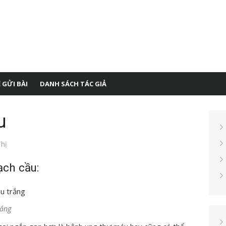
 GỬI BÀI
DANH SÁCH TÁC GIẢ
u
hị
ạch cầu:
rắng