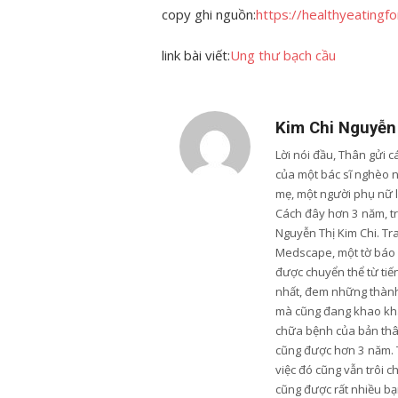
copy ghi nguồn:
https://healthyeatingf
link bài viết:
Ung thư bạch cầu
Kim Chi Nguyễn
Lời nói đầu, Thân gửi 
của một bác sĩ nghèo 
mẹ, một người phụ nữ 
Cách đây hơn 3 năm, trư
Nguyễn Thị Kim Chi. Tr
Medscape, một tờ báo u
được chuyển thể từ tiến
nhất, đem những thành 
mà cũng đang khao khá
chữa bệnh của bản thân
cũng được hơn 3 năm. 
việc đó cũng vẫn trôi c
cũng được rất nhiều bạn