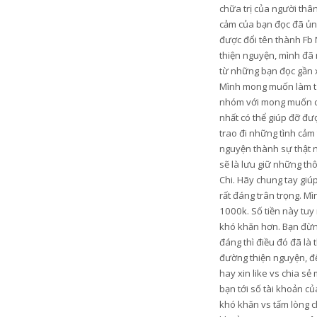
chữa trị của người thâ
cảm của bạn đọc đã ủng
được đổi tên thành Fb 
thiện nguyện, mình đã 
từ những bạn đọc gần xa
Mình mong muốn làm từ t
nhóm với mong muốn có 
nhất có thể giúp đỡ đ
trao đi những tình cảm
nguyện thành sự thật n
sẽ là lưu giữ những th
Chi. Hãy chung tay gi
rất đáng trân trọng. M
1000k. Số tiền này tu
khó khăn hơn. Bạn đừng
đáng thì điều đó đã là
đường thiện nguyện, để
hay xin like vs chia s
bạn tới số tài khoản c
khó khăn vs tấm lòng c