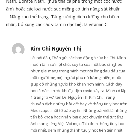
Natri, Borate Natri…(nửa thìa cà phê trong một cốc nước
ấm). hoặc các loại nước suc miệng có tính năng sát khuẩn
– Nâng cao thể trạng: Tăng cường dinh dưỡng cho bệnh
nhân, bổ xung các các vitamin đặc biệt là vitamin C
Kim Chi Nguyễn Thị
Lời nói đầu, Thân gửi các bạn độc giả của bs Chi. Mình
muốn tâm sự một chút suy tư của một bác sĩ nghèo
nhưng lại mang trong mình một nỗi lòng đau đáu của
một người mẹ, một người phụ nữ lương thiện, muốn
giúp đỡ những người khó khăn hơn mình. Cách đây
hơn 3 năm, trước khi đại dịch covid xảy ra. Mình có lập
1 trang fb với tên Dr. Nguyễn Thị Kim Chi. Trang
chuyên dịch những bài viết hay về thông tin y học trên
Medscape, một tờ báo uy tín. Những bài viết là những
tiến bộ khoa học nhân loại được chuyển thể từ tiếng
Anh sang tiếng Việt. Với mục đích đem thông tin y học
mới nhất, đem những thành tựu y học tiên tiến nhất