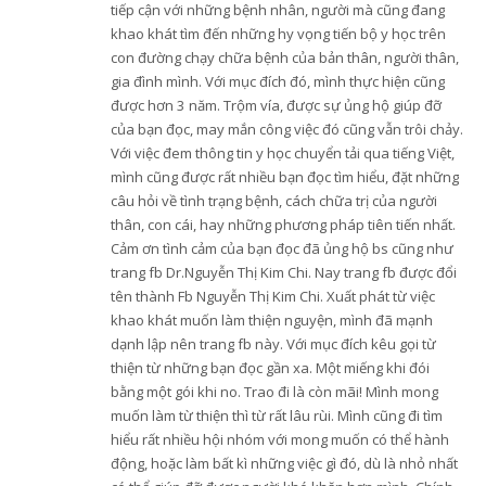
tiếp cận với những bệnh nhân, người mà cũng đang
khao khát tìm đến những hy vọng tiến bộ y học trên
con đường chạy chữa bệnh của bản thân, người thân,
gia đình mình. Với mục đích đó, mình thực hiện cũng
được hơn 3 năm. Trộm vía, được sự ủng hộ giúp đỡ
của bạn đọc, may mắn công việc đó cũng vẫn trôi chảy.
Với việc đem thông tin y học chuyển tải qua tiếng Việt,
mình cũng được rất nhiều bạn đọc tìm hiểu, đặt những
câu hỏi về tình trạng bệnh, cách chữa trị của người
thân, con cái, hay những phương pháp tiên tiến nhất.
Cảm ơn tình cảm của bạn đọc đã ủng hộ bs cũng như
trang fb Dr.Nguyễn Thị Kim Chi. Nay trang fb được đổi
tên thành Fb Nguyễn Thị Kim Chi. Xuất phát từ việc
khao khát muốn làm thiện nguyện, mình đã mạnh
dạnh lập nên trang fb này. Với mục đích kêu gọi từ
thiện từ những bạn đọc gần xa. Một miếng khi đói
bằng một gói khi no. Trao đi là còn mãi! Mình mong
muốn làm từ thiện thì từ rất lâu rùi. Mình cũng đi tìm
hiểu rất nhiều hội nhóm với mong muốn có thể hành
động, hoặc làm bất kì những việc gì đó, dù là nhỏ nhất