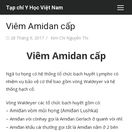
Chuyển
Tạp chí Y Học Việt Nam
tới
nội
Viêm Amidan cấp
dung
Đăng
Tác
28 Tháng 9, 2017
Kim Chi Nguyễn Thị
vào
giả
Viêm Amidan cấp
Ngã tư họng có hệ thống tổ chức bạch huyết Lympho có
nhiệm vụ bảo vệ cơ thể bao gồm vòng Waldeyer và hệ
thống hạch cổ.
Vòng Waldeyer các tổ chức bạch huyết gồm có:
–
Amiđan vòm mũi họng (Amiđan Lushka).
–
Amiđan vòi cònhay gọi là Amiđan Gerlach ở quanh vòi nhĩ.
–
Amiđan khẩu cái thường gọi tắt là Amiđan nằm ở 2 bên