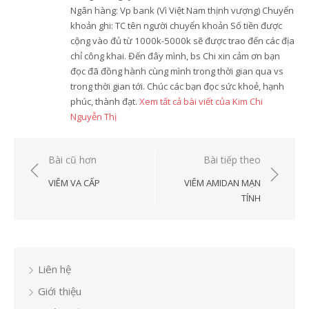
Ngân hàng: Vp bank (Vì Việt Nam thịnh vượng) Chuyển
khoản ghi: TC tên người chuyển khoản Số tiền được
cộng vào đủ từ 1000k-5000k sẽ được trao đến các địa
chỉ công khai. Đến đây mình, bs Chi xin cảm ơn bạn
đọc đã đồng hành cùng mình trong thời gian qua vs
trong thời gian tới. Chúc các bạn đọc sức khoẻ, hạnh
phúc, thành đạt.
Xem tất cả bài viết của Kim Chi
Nguyễn Thị
Điều
Bài cũ hơn
Bài tiếp theo
hướng
VIÊM VA CẤP
VIÊM AMIDAN MẠN
bài
TÍNH
viết
Liên hệ
Giới thiệu