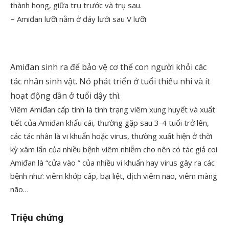
thành họng, giữa trụ trước và trụ sau.
–
Amiđan lưỡi nằm ở đáy lưới sau V lưỡi
Amiđan sinh ra để bảo vệ cơ thể con người khỏi các
tác nhân sinh vật. Nó phát triển ở tuổi thiếu nhi và ít
hoạt động dần ở tuổi dậy thì.
Viêm Amiđan cấp tính
l
à tình trạng viêm xung huyết và xuất
tiết của Amiđan khẩu cái, thường gặp sau 3-4 tuổi trở lên,
các tác nhân là vi khuẩn hoặc virus, thường xuất hiện ở thời
kỳ xâm lấn của nhiều bệnh viêm nhiễm cho nên có tác giả coi
Amiđan là “cửa vào ” của nhiều vi khuẩn hay virus gây ra các
bệnh như: viêm khớp cấp, bại liệt, dịch viêm não, viêm màng
não…
Triệu chứng