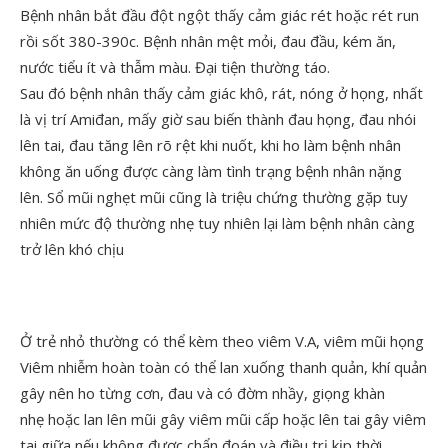
Bệnh nhân bắt đầu đột ngột thấy cảm giác rét hoặc rét run
rồi sốt 38
0
-39
0
c. Bệnh nhân mệt mỏi, đau đầu, kém ăn,
nước tiểu ít và thẫm màu. Đại tiện thường táo.
Sau đó bệnh nhân thấy cảm giác khô, rát, nóng ở họng, nhất
là vị trí Amiđan, mấy giờ sau biến thành đau họng, đau nhói
lên tai, đau tăng lên rõ rệt khi nuốt, khi ho làm bệnh nhân
không ăn uống được càng làm tình trạng bệnh nhân nặng
lên. Sổ mũi nghẹt mũi cũng là triệu chứng thường gặp tuy
nhiên mức độ thường nhẹ tuy nhiên lại làm bệnh nhân càng
trở lên khó chịu
Ở trẻ nhỏ thường có thể kèm theo viêm V.A, viêm mũi họng
Viêm nhiễm hoàn toàn có thể lan xuống thanh quản, khí quản
gây nên ho từng cơn, đau và có đờm nhầy, giọng khàn
nhẹ hoặc lan lên mũi gây viêm mũi cấp hoặc lên tai gây viêm
tai giữa nếu không được chẩn đoán và điều trị kịp thời