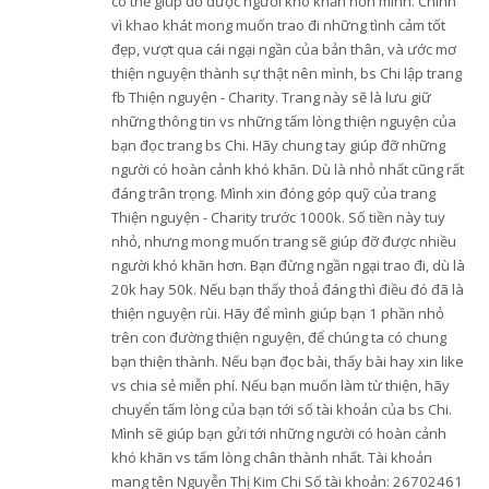
có thể giúp đỡ được người khó khăn hơn mình. Chính
vì khao khát mong muốn trao đi những tình cảm tốt
đẹp, vượt qua cái ngại ngần của bản thân, và ước mơ
thiện nguyện thành sự thật nên mình, bs Chi lập trang
fb Thiện nguyện - Charity. Trang này sẽ là lưu giữ
những thông tin vs những tấm lòng thiện nguyện của
bạn đọc trang bs Chi. Hãy chung tay giúp đỡ những
người có hoàn cảnh khó khăn. Dù là nhỏ nhất cũng rất
đáng trân trọng. Mình xin đóng góp quỹ của trang
Thiện nguyện - Charity trước 1000k. Số tiền này tuy
nhỏ, nhưng mong muốn trang sẽ giúp đỡ được nhiều
người khó khăn hơn. Bạn đừng ngần ngại trao đi, dù là
20k hay 50k. Nếu bạn thấy thoả đáng thì điều đó đã là
thiện nguyện rùi. Hãy để mình giúp bạn 1 phần nhỏ
trên con đường thiện nguyện, để chúng ta có chung
bạn thiện thành. Nếu bạn đọc bài, thấy bài hay xin like
vs chia sẻ miễn phí. Nếu bạn muốn làm từ thiện, hãy
chuyển tấm lòng của bạn tới số tài khoản của bs Chi.
Mình sẽ giúp bạn gửi tới những người có hoàn cảnh
khó khăn vs tấm lòng chân thành nhất. Tài khoản
mang tên Nguyễn Thị Kim Chi Số tài khoản: 26702461