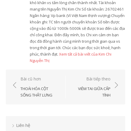
khó khăn vs tấm lòng chân thành nhất. Tài khoản
mang tên Nguyễn Thị Kim Chi Số tài khoản: 26702461
Ngân hàng: Vp bank (Vì Việt Nam thịnh vượng) Chuyển
khoản ghi: TC tên người chuyển khoản Số tiền được
cộng vào đủ từ 1000k-5000k sẽ được trao đến các địa
chỉ công khai. Đến đây mình, bs Chi xin cảm ơn bạn
đọc đã đồng hành cùng mình trong thời gian qua vs
trong thời gian tới. Chúc các bạn đọc sức khoẻ, hạnh
phúc, thành đạt.
Xem tất cả bài viết của Kim Chi
Nguyễn Thị
Điều
Bài cũ hơn
Bài tiếp theo
hướng
THOÁI HÓA CỘT
VIÊM TAI GIỮA CẤP
bài
SỐNG THẮT LƯNG
TÍNH
viết
Liên hệ