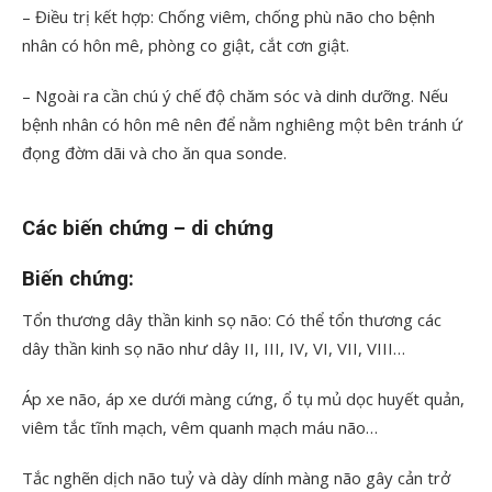
– Điều trị kết hợp: Chống viêm, chống phù não cho bệnh
nhân có hôn mê, phòng co giật, cắt cơn giật.
– Ngoài ra cần chú ý chế độ chăm sóc và dinh dưỡng. Nếu
bệnh nhân có hôn mê nên để nằm nghiêng một bên tránh ứ
đọng đờm dãi và cho ăn qua sonde.
Các biến chứng – di chứng
Biến chứng:
Tổn thương dây thần kinh sọ não: Có thể tổn thương các
dây thần kinh sọ não như dây II, III, IV, VI, VII, VIII…
Áp xe não, áp xe dưới màng cứng, ổ tụ mủ dọc huyết quản,
viêm tắc tĩnh mạch, vêm quanh mạch máu não…
Tắc nghẽn dịch não tuỷ và dày dính màng não gây cản trở