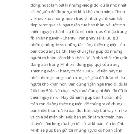
động, hoặc làm bất kì những việc gì đó, dù là nhỏ nhất
có thể giúp đỡ được người khó khăn hơn mình. Chính
vì khao khát mong muốn trao đi những tình cảm tốt
đẹp, vượt qua cái ngại ngần của bản thân, và ước mơ
thiện nguyện thành sự thật nên mình, bs Chi lập trang
fb Thiện nguyện - Charity. Trang này sẽ là lưu giữ
những thông tin vs những tấm lòng thiện nguyện của
bạn đọc trang bs Chi. Hãy chung tay giúp đỡ những
người có hoàn cảnh khó khăn. Dù là nhỏ nhất cũng rất
đáng trân trọng. Mình xin đóng góp quỹ của trang
Thiện nguyện - Charity trước 1000k. Số tiền này tuy
nhỏ, nhưng mong muốn trang sẽ giúp đỡ được nhiều
người khó khăn hơn. Bạn đừng ngần ngại trao đi, dù là
20k hay 50k. Nếu bạn thấy thoả đáng thì điều đó đã là
thiện nguyện rùi. Hãy để mình giúp bạn 1 phần nhỏ
trên con đường thiện nguyện, để chúng ta có chung
bạn thiện thành. Nếu bạn đọc bài, thấy bài hay xin like
vs chia sẻ miễn phí. Nếu bạn muốn làm từ thiện, hãy
chuyển tấm lòng của bạn tới số tài khoản của bs Chi.
Mình sẽ giúp bạn gửi tới những người có hoàn cảnh