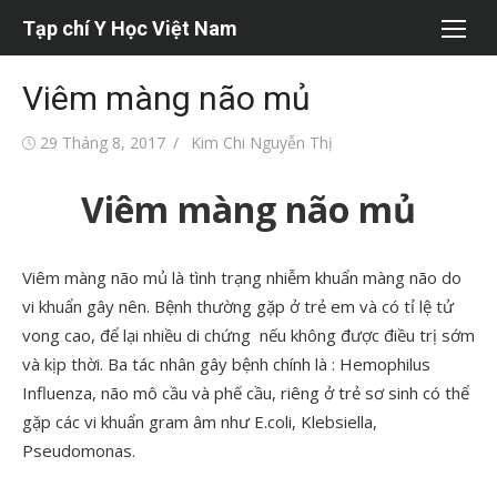
Chuyển
Tạp chí Y Học Việt Nam
tới
nội
Viêm màng não mủ
dung
Đăng
Tác
29 Tháng 8, 2017
Kim Chi Nguyễn Thị
vào
giả
Viêm màng não mủ
Viêm màng não mủ là tình trạng nhiễm khuẩn màng não do
vi khuẩn gây nên. Bệnh thường gặp ở trẻ em và có tỉ lệ tử
vong cao, để lại nhiều di chứng nếu không được điều trị sớm
và kịp thời. Ba tác nhân gây bệnh chính là : Hemophilus
Influenza, não mô cầu và phế cầu, riêng ở trẻ sơ sinh có thể
gặp các vi khuẩn gram âm như E.coli, Klebsiella,
Pseudomonas.