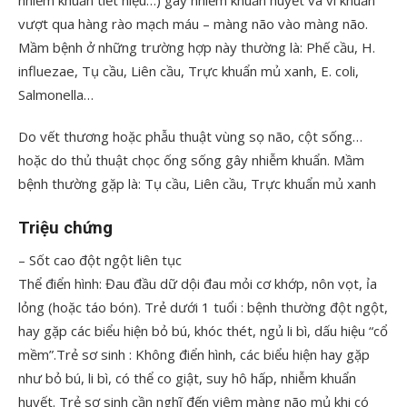
nhiễm khuẩn tiết niệu…) gây nhiễm khuẩn huyết và vi khuẩn
vượt qua hàng rào mạch máu – màng não vào màng não.
Mầm bệnh ở những trường hợp này thường là: Phế cầu, H.
influezae, Tụ cầu, Liên cầu, Trực khuẩn mủ xanh, E. coli,
Salmonella…
Do vết thương hoặc phẫu thuật vùng sọ não, cột sống…
hoặc do thủ thuật chọc ống sống gây nhiễm khuẩn. Mầm
bệnh thường gặp là: Tụ cầu, Liên cầu, Trực khuẩn mủ xanh
Triệu chứng
– Sốt cao đột ngột liên tục
Thể điển hình: Đau đầu dữ dội đau mỏi cơ khớp, nôn vọt, ỉa
lỏng (hoặc táo bón). Trẻ dưới 1 tuổi : bệnh thường đột ngột,
hay gặp các biểu hiện bỏ bú, khóc thét, ngủ li bì, dấu hiệu “cổ
mềm”.Trẻ sơ sinh : Không điển hình, các biểu hiện hay gặp
như bỏ bú, li bì, có thể co giật, suy hô hấp, nhiễm khuẩn
huyết. Trẻ sơ sinh cần nghĩ đến viêm màng não mủ khi có