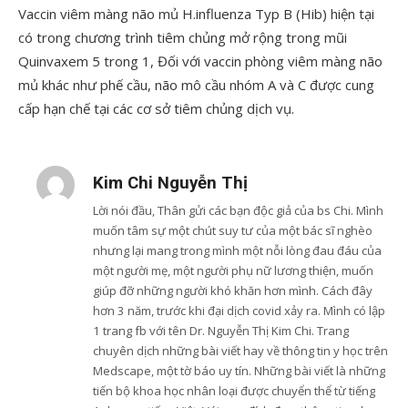
Vaccin viêm màng não mủ H.influenza Typ B (Hib) hiện tại
có trong chương trình tiêm chủng mở rộng trong mũi
Quinvaxem 5 trong 1, Đối với vaccin phòng viêm màng não
mủ khác như phế cầu, não mô cầu nhóm A và C được cung
cấp hạn chế tại các cơ sở tiêm chủng dịch vụ.
Kim Chi Nguyễn Thị
Lời nói đầu, Thân gửi các bạn độc giả của bs Chi. Mình
muốn tâm sự một chút suy tư của một bác sĩ nghèo
nhưng lại mang trong mình một nỗi lòng đau đáu của
một người mẹ, một người phụ nữ lương thiện, muốn
giúp đỡ những người khó khăn hơn mình. Cách đây
hơn 3 năm, trước khi đại dịch covid xảy ra. Mình có lập
1 trang fb với tên Dr. Nguyễn Thị Kim Chi. Trang
chuyên dịch những bài viết hay về thông tin y học trên
Medscape, một tờ báo uy tín. Những bài viết là những
tiến bộ khoa học nhân loại được chuyển thể từ tiếng