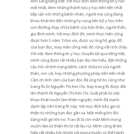
Anh sang tiếng Việt. Với mục đích đem thông tin y học
mới nhất, đem những thành tựu y học tiên tiến nhất
tiếp cận với những bệnh nhân, người mà cũng đang
khao khát tìm đến những hy vọng tiến bộ y học trên
con đường chạy chữa bệnh của bản thân, người thân,
gia đình mình. Với mục đích đó, mình thực hiện cũng
được hơn 3 năm. Trộm vía, được sự ủng hộ giúp đỡ
của bạn đọc, may mắn công việc đó cũng vẫn trôi chảy.
Với việc đem thông tin y học chuyển tải qua tiếng Việt,
mình cũng được rất nhiều bạn đọc tìm hiểu, đặt những
câu hỏi về tình trạng bệnh, cách chữa trị của người
thân, con cái, hay những phương pháp tiên tiến nhất.
Cảm ơn tình cảm của bạn đọc đã ủng hộ bs cũng như
trang fb Dr.Nguyễn Thị Kim Chi. Nay trang fb được đổi
tên thành Fb Nguyễn Thị Kim Chi. Xuất phát từ việc
khao khát muốn làm thiện nguyện, mình đã mạnh
dạnh lập nên trang fb này. Với mục đích kêu gọi từ
thiện từ những bạn đọc gần xa. Một miếng khi đói
bằng một gói khi no. Trao đi là còn mãi! Mình mong
muốn làm từ thiện thì từ rất lâu rùi. Mình cũng đi tìm
hiểu rất nhiều hội nhóm với mong muốn có thể hành