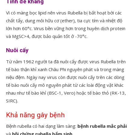
Tính đề kháng
Vì có màng bọc lipid nên virus Rubella bị bất hoạt bời các
chất tẩy, dung môi hữu cơ (ether), tia cực tím và nhiệt độ
lớn hơn 60°c. Virus bền vững hơn trong huyên dịch protein
và MgSC>4, được bảo quản tốt ở -70°c.
Nuôi cấy
Từ năm 1962 người ta đã nuôi cấy được virus Rubella trên
tế bào thận khỉ xanh Châu Phi nguyên phát và trong màng
niệu đệm. Ngày nay virus còn được nuôi cấy trên các dòng
tế bào nuôi cấy mô nguyên phát từ các loài động vật khác
nhau như tế bào khỉ (BSC-1, Vero) hoặc tế bào thỏ (RK-13,
SIRC).
Khả năng gây bệnh
Bệnh rubella có hai dạng lâm sàng:
bệnh rubella mắc phải
và
hội chứng rubella bẩm sinh
.