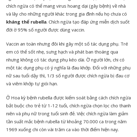
chích ngừa có thể mang virus hoang dại (gây bệnh) về nhà
và lây cho những người khác trong gia đình nếu họ chưa có
kháng thể rubella
. Chích ngừa tạo đáp ứng miễn dịch suốt
đời ờ 95% số người được dùng vaccin.
Vaccin an toàn nhưng đôi khi gây một số tác dụng phụ. Tré
em có thể sốt nhẹ, sưng hạch và phát ban thoáng qua
nhưng không có tác dụng phụ kéo dài. Ờ người lớn, chi có
một tác dụng phụ có ý nghĩa là đau khớp. Đổi với những phụ
nữ sau tuổi dậy thì, 1/3 số người được chích ngừa bị đau cơ
và viêm khớp tự giói hạn.
Ở Hoa kỳ bệnh rubella được kiểm soát bằng cách chích ngừa
bắt buộc cho trẻ từ 1-12 tuổi, chích ngừa chọn lọc cho thanh
niên và phụ nữ trong tuổi sinh đẻ. Việc chích ngừa làm giảm
tần suất mắc bệnh rubella từ khoảng 70.000 ca trong năm
1969 xuống chi còn vài trăm ca vào thời điểm hiện nay.