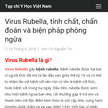
Chuyển
Tạp chí Y Học Việt Nam
tới
nội
Virus Rubella, tính chất, chẩn
dung
đoán và biện pháp phòng
ngừa
Đăng
Tác
23 Tháng 4, 2018
Kim Chi Nguyễn Thị
vào
giả
Virus Rubella là gì
?
Virus Rubella
gây
bệnh rubella
. Bệnh rubella được hai bác
sĩ người Đức đã mô tả lần đầu vào giữa thế kỷ 18 và có thể
bị nhầm lẫn với bệnh sởi nên còn có tên là bệnh sởi Đức,
hoặc bệnh sởi trong ba ngày. Đầu tiên, rubella được xem
như một bệnh ngoại ban nhẹ, rất thường gặp ờ trẻ em và
thanh niên với đặc điểm kèm theo là sốt cấp tính, sưng hạch
lympho dưới chẩm và tai sau. Năm 1941 một bác sĩ nhãn