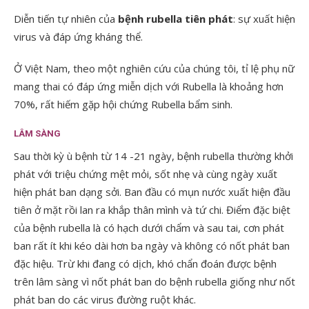
Diễn tiến tự nhiên của
bệnh rubella tiên phát
: sự xuất hiện
virus và đáp ứng kháng thể.
Ở Việt Nam, theo một nghiên cứu của chúng tôi, tỉ lệ phụ nữ
mang thai có đáp ứng miễn dịch với Rubella là khoảng hơn
70%, rất hiếm gặp hội chứng Rubella bẩm sinh.
LÂM SÀNG
Sau thời kỳ ù bệnh từ 14 -21 ngày, bệnh rubella thường khởi
phát với triệu chứng mệt mỏi, sốt nhẹ và cùng ngày xuất
hiện phát ban dạng sởi. Ban đầu có mụn nước xuất hiện đầu
tiên ở mặt rồi lan ra khắp thân mình và tứ chi. Điểm đặc biệt
của bệnh rubella là có hạch dưới chẩm và sau tai, cơn phát
ban rất ít khi kéo dài hơn ba ngày và không có nốt phát ban
đặc hiệu. Trừ khi đang có dịch, khó chẩn đoán được bệnh
trên lâm sàng vì nốt phát ban do bệnh rubella giống như nốt
phát ban do các virus đường ruột khác.