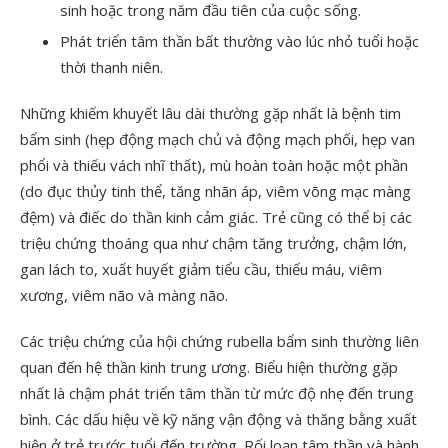
sinh hoặc trong năm đầu tiên của cuộc sống.
Phát triển tâm thần bất thường vào lúc nhỏ tuổi hoặc
thời thanh niên.
Những khiếm khuyết lâu dài thường gặp nhất là bệnh tim
bẩm sinh (hẹp động mạch chủ và động mạch phối, hẹp van
phổi và thiếu vách nhĩ thất), mù hoàn toàn hoặc một phần
(do đục thủy tinh thể, tăng nhãn áp, viêm võng mạc màng
đệm) và điếc do thần kinh cảm giác. Trẻ cũng có thể bị các
triệu chứng thoáng qua như chậm tăng trưởng, chậm lớn,
gan lách to, xuất huyết giảm tiểu cầu, thiếu máu, viêm
xương, viêm não và màng não.
Các triệu chứng của hội chứng rubella bẩm sinh thường liên
quan đến hệ thần kinh trung ương. Biểu hiện thường gặp
nhất là chậm phát triển tâm thần từ mức độ nhẹ đến trung
bình. Các dấu hiệu về kỹ năng vận động và thăng bằng xuất
hiện ở trẻ trước tuổi đến trường. Rối loạn tâm thần và hành