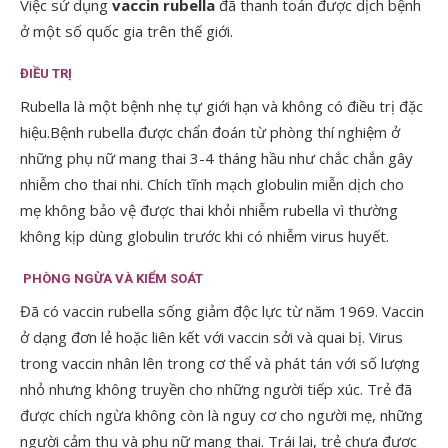
Việc sử dụng
vaccin rubella
đã thanh toán được dịch bệnh
ở một số quốc gia trên thế giới.
ĐIỀU TRỊ
Rubella là một bệnh nhẹ tự giới hạn và không có điều trị đặc
hiệu.Bệnh rubella được chẩn đoán từ phòng thí nghiệm ở
những phụ nữ mang thai 3-4 tháng hầu như chắc chắn gây
nhiễm cho thai nhi. Chích tĩnh mạch globulin miễn dịch cho
mẹ không bảo vệ được thai khỏi nhiễm rubella vì thường
không kịp dùng globulin trước khi có nhiễm virus huyết.
PHÒNG NGỪA VÀ KIỂM SOÁT
Đã có vaccin rubella sống giảm độc lực từ năm 1969. Vaccin
ở dạng đơn lẻ hoặc liên kết với vaccin sởi và quai bị. Virus
trong vaccin nhân lên trong cơ thể và phát tán với số lượng
nhỏ nhưng không truyền cho những người tiếp xúc. Trẻ đã
được chích ngừa không còn là nguy cơ cho người mẹ, những
người cảm thụ và phụ nữ mang thai. Trái lại, trẻ chưa được