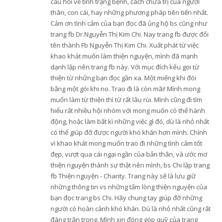
câu hỏi về tình trạng bệnh, cách chữa trị của người
thân, con cái, hay những phương pháp tiên tiến nhất.
Cảm ơn tình cảm của bạn đọc đã ủng hộ bs cũng như
trang fb Dr.Nguyễn Thị Kim Chi. Nay trang fb được đổi
tên thành Fb Nguyễn Thị Kim Chi. Xuất phát từ việc
khao khát muốn làm thiện nguyện, mình đã mạnh
dạnh lập nên trang fb này. Với mục đích kêu gọi từ
thiện từ những bạn đọc gần xa. Một miếng khi đói
bằng một gói khi no. Trao đi là còn mãi! Mình mong
muốn làm từ thiện thì từ rất lâu rùi. Mình cũng đi tìm
hiểu rất nhiều hội nhóm với mong muốn có thể hành
động, hoặc làm bất kì những việc gì đó, dù là nhỏ nhất
có thể giúp đỡ được người khó khăn hơn mình. Chính
vì khao khát mong muốn trao đi những tình cảm tốt
đẹp, vượt qua cái ngại ngần của bản thân, và ước mơ
thiện nguyện thành sự thật nên mình, bs Chi lập trang
fb Thiện nguyện - Charity. Trang này sẽ là lưu giữ
những thông tin vs những tấm lòng thiện nguyện của
bạn đọc trang bs Chi. Hãy chung tay giúp đỡ những
người có hoàn cảnh khó khăn. Dù là nhỏ nhất cũng rất
đáng trân trọng. Mình xin đóng góp quỹ của trang