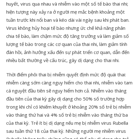
huyết, virus qua nhau và nhiễm vào một số tế bào thai nhi;
hiện tượng này xảy ra ở người mẹ mắc bệnh khoảng một
tuần trước khi nổi ban và kéo dài vài ngày sau khi phát ban.
Virus không hủy hoại tế bào nhưng ức chế khả năng phân
chia tế bào, làm chậm mức độ tăng trưởng và làm giảm số
lượng tế bào trong các cơ quan của thai nhi, làm giảm tính
đàn hồi, ảnh hưởng xấu đến sự phát triển cơ quan, dẫn đến
nhiều bất thường về cấu trúc, gây dị dạng cho thai nhi.
Thời điểm phôi thai bị nhiễm quyết định mức độ quái thai:
nhiễm càng sớm càng nguy hiểm cho thai nhi, nhiễm vào tam
cá nguyệt đầu tiên sẽ nguy hiểm hơn cả. Nhiễm vào tháng
đầu tiên của thai kỳ gây dị dạng cho 50% số trường hợp
trong khi chỉ có khiếm khuyết ở khoảng 20% số trẻ bị nhiễm
vào tháng thứ hai và 4% số trẻ bị nhiễm vào tháng thứ ba
của thai kỳ. Trẻ ít bị dị dạng nếu mẹ bị nhiễm virus Rubella
sau tuần thứ 18 của thai kỳ. Những người mẹ nhiễm virus