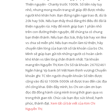
Thiện nguyện - Charity trước 1000k. Số tiền này tuy
nhỏ, nhưng mong muốn trang sẽ giúp đỡ được nhiều
người khó khăn hơn. Bạn đừng ngần ngại trao đi, dù là
20k hay 50k. Nếu bạn thấy thoả đáng thì điều đó đã là
thiện nguyện rùi. Hãy để mình giúp bạn 1 phần nhỏ
trên con đường thiện nguyện, để chúng ta có chung
bạn thiện thành. Nếu bạn đọc bài, thấy bài hay xin like
vs chia sẻ miễn phí. Nếu bạn muốn làm từ thiện, hãy
chuyển tấm lòng của bạn tới số tài khoản của bs Chi.
Mình sẽ giúp bạn gửi tới những người có hoàn cảnh
khó khăn vs tấm lòng chân thành nhất. Tài khoản
mang tên Nguyễn Thị Kim Chi Số tài khoản: 26702461
Ngân hàng: Vp bank (Vì Việt Nam thịnh vượng) Chuyển
khoản ghi: TC tên người chuyển khoản Số tiền được
cộng vào đủ từ 1000k-5000k sẽ được trao đến các địa
chỉ công khai. Đến đây mình, bs Chi xin cảm ơn bạn
đọc đã đồng hành cùng mình trong thời gian qua vs
trong thời gian tới. Chúc các bạn đọc sức khoẻ, hạnh
phúc, thành đạt.
Xem tất cả bài viết của Kim Chi
Nguyễn Thị