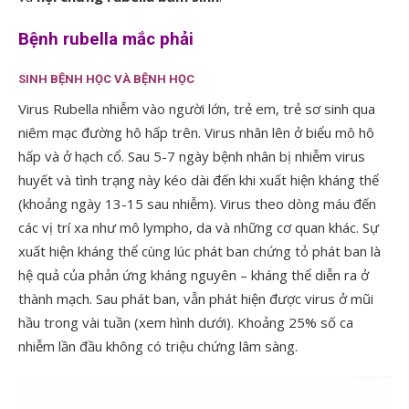
Bệnh rubella mắc phải
SINH BỆNH HỌC VÀ BỆNH HỌC
Virus Rubella nhiễm vào người lớn, trẻ em, trẻ sơ sinh qua
niêm mạc đường hô hấp trên. Virus nhân lên ở biểu mô hô
hấp và ở hạch cổ. Sau 5-7 ngày bệnh nhân bị nhiễm virus
huyết và tình trạng này kéo dài đến khi xuất hiện kháng thể
(khoảng ngày 13-15 sau nhiễm). Virus theo dòng máu đến
các vị trí xa như mô lympho, da và những cơ quan khác. Sự
xuất hiện kháng thể cùng lúc phát ban chứng tỏ phát ban là
hệ quả của phản ứng kháng nguyên – kháng thể diễn ra ở
thành mạch. Sau phát ban, vẫn phát hiện được virus ở mũi
hầu trong vài tuần (xem hình dưới). Khoảng 25% số ca
nhiễm lần đầu không có triệu chứng lâm sàng.