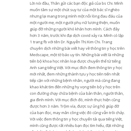
Lời nói đầu, Thân gửi các bạn độc giả của bs Chi. Mình
muốn tâm sự một chút suy tư của một bác sĩ nghèo
nhưng lại mang trong mình một nỗi lòng đau đáu của
một người mẹ, một người phụ nữ lương thiện, muốn
giúp đỡ những người khó khăn hơn mình. Cách đây
hơn 3 năm, trước khi đại dịch covid xảy ra. Mình có lập
1 trang fb với tên Dr. Nguyễn Thị Kim Chi. Trang
chuyên dịch những bài viết hay về thông tin y học trên
Medscape, một tờ báo uy tín. Những bài viết là những
tiến bộ khoa học nhân loại được chuyển thể từ tiếng
Anh sang tiếng Việt. Với mục đích đem thông tin y học
mới nhất, đem những thành tựu y học tiên tiến nhất
tiếp cận với những bệnh nhân, người mà cũng đang
khao khát tìm đến những hy vọng tiến bộ y học trên
con đường chạy chữa bệnh của bản thân, người thân,
gia đình mình. Với mục đích đó, mình thực hiện cũng
được hơn 3 năm. Trộm vía, được sự ủng hộ giúp đỡ
của bạn đọc, may mắn công việc đó cũng vẫn trôi chảy.
Với việc đem thông tin y học chuyển tải qua tiếng Việt,
mình cũng được rất nhiều bạn đọc tìm hiểu, đặt những