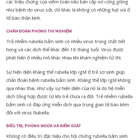
các triệu chứng của viêm toàn não bán cấp xơ cứng giống
như bệnh do virus sởi, chỉ khác là không có những hạt vùi ở
tế bào thần kinh.
CHẨN ĐOÁN PHÒNG THÍ NGHIỆM
Trẻ nhiễm rubella bẩm sinh có nhiều virus trong chất tiết
họng và các dịch thể khác đến 18 tháng tuổi. Virus được
phát hiện ở nhiều mô khác nhau khi khám nghiệm tử thi.
Sự hiện diện kháng thể rubella lớp IgM ở trẻ sơ sinh giúp
chẩn đoán bệnh rubella bẩm sinh. Kháng thể lớp IgM không
qua nhau thai, như vậy sự hiện diện của nó là do hệ miễn
dịch tổng hợp được từ khi trẻ chưa ra đời. Trẻ nhiễm rubella
bẩm sinh có đáp ứng miễn dịch qua trung gian tế bào kém
đối với virus Rubella.
ĐIỀU TRỊ, PHÒNG NGỪA VÀ KIỂM SOÁT
Không có điều trị đặc hiệu cho hội chứng rubella bẩm sinh.