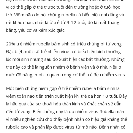
vi có thể gặp ờ trẻ trước tuổi đến trường hoặc ở tuổi học
trò. Viêm não do hội chứng rubella có biểu hiện dai dẳng và
rất khác nhau, nhất là ở trẻ từ 9-12 tuổi, đó là mất thăng
bằng, yếu cơ và kém xúc giác.
20% trẻ nhiễm rubella bẩm sinh có triệu chứng bị tử vong.
Đặc biệt, một số trẻ nhiễm virus có biểu hiện bình thường
lúc mới sinh nhưng sau đó xuất hiện các bất thường. Những
trẻ này có thể là nguồn nhiễm ở bệnh viện và ở nhà. Nếu ở
mức độ nặng, mọi cơ quan trong cơ thể trẻ đều nhiễm virus.
Một biến chứng hiếm gặp ở trẻ nhiễm rubella bẩm sinh là
viêm toàn não tiến triển xuất hiện khi trẻ đã hơn 10 tuổi. Đây
là hậu quả của sự thoái hóa thần kinh và Chắc chắn sẽ dẫn
đến tử vong. Biến chứng này là do nhiễm virus Rubella mãn
vì nhiều nghiên cứu cho thấy bệnh nhân có hiệu giá kháng thể
rubella cao và phân lập được virus từ mô não. Bệnh nhân có