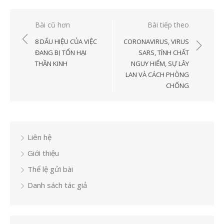
Điều
Bài cũ hơn
Bài tiếp theo
hướng
8 DẤU HIỆU CỦA VIỆC
CORONAVIRUS, VIRUS
bài
ĐANG BỊ TỔN HẠI
SARS, TÍNH CHẤT
THẦN KINH
NGUY HIỂM, SỰ LÂY
viết
LAN VÀ CÁCH PHÒNG
CHỐNG
Liên hệ
Giới thiệu
Thể lệ gửi bài
Danh sách tác giả