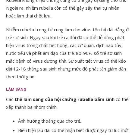
Rubella không triệu chứng cũng có thể gây dị dạng cho trẻ.
Ngoài ra, nhiễm rubella còn có thể gây sẩy thai tự nhiên
hoặc làm thai chết lưu.
Nhiễm rubella trong tử cung làm cho virus tồn tại dai dẳng ở
trẻ sơ sinh. Ngay sau khi trẻ ra đời đã có thể dễ dàng phát
hiện virus trong chất tiết họng, các cơ quan, dịch não tủy,
nước tiểu và phết âm đạo của trẻ. 80-90% số trẻ sơ sinh
mắc bệnh có virus dương tính. Sự xuất tiết virus có thể kéo
dài 12-18 tháng sau sinh nhưng mức độ phát tán giảm dần
theo thời gian.
LÂM SÀNG
Các
thể lâm sàng của hội chứng rubella bẩm sinh
có thể
xếp thành ba nhóm chính:
Ảnh hưởng thoáng qua cho trẻ.
Biểu hiện lâu dài có thể nhận biết được ngay từ lúc mới