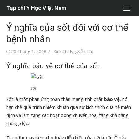
Chuyển
Tạp chí Y Học Việt Nam
tới
nội
Ý nghĩa của sốt đối với cơ thể
dung
bệnh nhân
Đăng
Tác
20 Tháng 1, 2018
Kim Chi Nguyễn Thị
vào
giả
Ý nghĩa bảo vệ cơ thể của sốt:
sốt
Sốt là một phản ứng toàn thân mang tính chất
bảo vệ
, nó
hạn chế quá trình nhiễm khuẩn qua sự kích thích của hệ miễn
dịch và làm tăng các hoạt động chuyển hóa, tăng khả năng
chống độc.
Theo thực nghiệm cho thấy diễn biến của bệnh xấu đi nếu