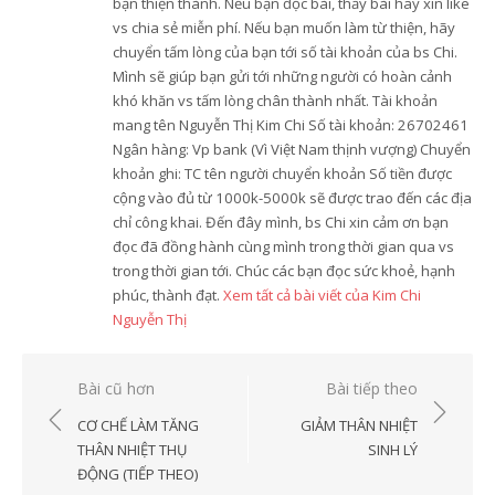
bạn thiện thành. Nếu bạn đọc bài, thấy bài hay xin like
vs chia sẻ miễn phí. Nếu bạn muốn làm từ thiện, hãy
chuyển tấm lòng của bạn tới số tài khoản của bs Chi.
Mình sẽ giúp bạn gửi tới những người có hoàn cảnh
khó khăn vs tấm lòng chân thành nhất. Tài khoản
mang tên Nguyễn Thị Kim Chi Số tài khoản: 26702461
Ngân hàng: Vp bank (Vì Việt Nam thịnh vượng) Chuyển
khoản ghi: TC tên người chuyển khoản Số tiền được
cộng vào đủ từ 1000k-5000k sẽ được trao đến các địa
chỉ công khai. Đến đây mình, bs Chi xin cảm ơn bạn
đọc đã đồng hành cùng mình trong thời gian qua vs
trong thời gian tới. Chúc các bạn đọc sức khoẻ, hạnh
phúc, thành đạt.
Xem tất cả bài viết của Kim Chi
Nguyễn Thị
Điều
Bài cũ hơn
Bài tiếp theo
hướng
CƠ CHẾ LÀM TĂNG
GIẢM THÂN NHIỆT
bài
THÂN NHIỆT THỤ
SINH LÝ
ĐỘNG (TIẾP THEO)
viết