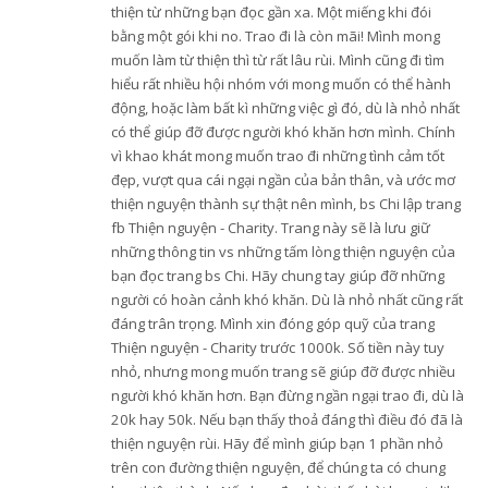
thiện từ những bạn đọc gần xa. Một miếng khi đói
bằng một gói khi no. Trao đi là còn mãi! Mình mong
muốn làm từ thiện thì từ rất lâu rùi. Mình cũng đi tìm
hiểu rất nhiều hội nhóm với mong muốn có thể hành
động, hoặc làm bất kì những việc gì đó, dù là nhỏ nhất
có thể giúp đỡ được người khó khăn hơn mình. Chính
vì khao khát mong muốn trao đi những tình cảm tốt
đẹp, vượt qua cái ngại ngần của bản thân, và ước mơ
thiện nguyện thành sự thật nên mình, bs Chi lập trang
fb Thiện nguyện - Charity. Trang này sẽ là lưu giữ
những thông tin vs những tấm lòng thiện nguyện của
bạn đọc trang bs Chi. Hãy chung tay giúp đỡ những
người có hoàn cảnh khó khăn. Dù là nhỏ nhất cũng rất
đáng trân trọng. Mình xin đóng góp quỹ của trang
Thiện nguyện - Charity trước 1000k. Số tiền này tuy
nhỏ, nhưng mong muốn trang sẽ giúp đỡ được nhiều
người khó khăn hơn. Bạn đừng ngần ngại trao đi, dù là
20k hay 50k. Nếu bạn thấy thoả đáng thì điều đó đã là
thiện nguyện rùi. Hãy để mình giúp bạn 1 phần nhỏ
trên con đường thiện nguyện, để chúng ta có chung