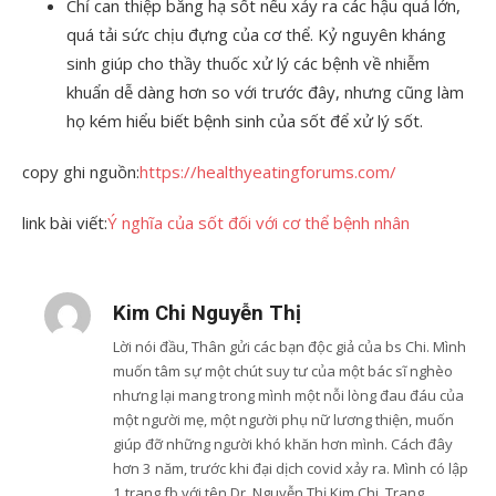
Chỉ can thiệp bằng hạ sốt nếu xảy ra các hậu quả lớn,
quá tải sức chịu đựng của cơ thể. Kỷ nguyên kháng
sinh giúp cho thầy thuốc xử lý các bệnh về nhiễm
khuẩn dễ dàng hơn so với trước đây, nhưng cũng làm
họ kém hiểu biết bệnh sinh của sốt để xử lý sốt.
copy ghi nguồn:
https://healthyeatingforums.com/
link bài viết:
Ý nghĩa của sốt đối với cơ thể bệnh nhân
Kim Chi Nguyễn Thị
Lời nói đầu, Thân gửi các bạn độc giả của bs Chi. Mình
muốn tâm sự một chút suy tư của một bác sĩ nghèo
nhưng lại mang trong mình một nỗi lòng đau đáu của
một người mẹ, một người phụ nữ lương thiện, muốn
giúp đỡ những người khó khăn hơn mình. Cách đây
hơn 3 năm, trước khi đại dịch covid xảy ra. Mình có lập
1 trang fb với tên Dr. Nguyễn Thị Kim Chi. Trang