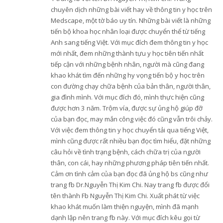
chuyên dịch những bài viết hay về thông tin y học trên
Medscape, một tờ báo uy tín. Những bài viết là những
tiến bộ khoa học nhân loại được chuyển thể từ tiếng
Anh sang tiếng Việt. Với mục đích đem thông tin y học
mới nhất, đem những thành tựu y học tiên tiến nhất
tiếp cận với những bệnh nhân, người mà cũng đang
khao khát tìm đến những hy vọng tiến bộ y học trên
con đường chạy chữa bệnh của bản thân, người thân,
gia đình mình. Với mục đích đó, mình thực hiện cũng
được hơn 3 năm. Trộm vía, được sự ủng hộ giúp đỡ
của bạn đọc, may mắn công việc đó cũng vẫn trôi chảy.
Với việc đem thông tin y học chuyển tải qua tiếng Việt,
mình cũng được rất nhiều bạn đọc tìm hiểu, đặt những
câu hỏi về tình trạng bệnh, cách chữa trị của người
thân, con cái, hay những phương pháp tiên tiến nhất.
Cảm ơn tình cảm của bạn đọc đã ủng hộ bs cũng như
trang fb Dr.Nguyễn Thị Kim Chi. Nay trang fb được đổi
tên thành Fb Nguyễn Thị Kim Chi. Xuất phát từ việc
khao khát muốn làm thiện nguyện, mình đã mạnh
dạnh lập nên trang fb này. Với mục đích kêu gọi từ