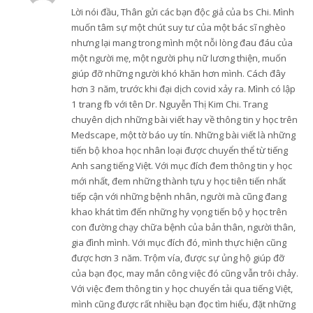
Lời nói đầu, Thân gửi các bạn độc giả của bs Chi. Mình
muốn tâm sự một chút suy tư của một bác sĩ nghèo
nhưng lại mang trong mình một nỗi lòng đau đáu của
một người mẹ, một người phụ nữ lương thiện, muốn
giúp đỡ những người khó khăn hơn mình. Cách đây
hơn 3 năm, trước khi đại dịch covid xảy ra. Mình có lập
1 trang fb với tên Dr. Nguyễn Thị Kim Chi. Trang
chuyên dịch những bài viết hay về thông tin y học trên
Medscape, một tờ báo uy tín. Những bài viết là những
tiến bộ khoa học nhân loại được chuyển thể từ tiếng
Anh sang tiếng Việt. Với mục đích đem thông tin y học
mới nhất, đem những thành tựu y học tiên tiến nhất
tiếp cận với những bệnh nhân, người mà cũng đang
khao khát tìm đến những hy vọng tiến bộ y học trên
con đường chạy chữa bệnh của bản thân, người thân,
gia đình mình. Với mục đích đó, mình thực hiện cũng
được hơn 3 năm. Trộm vía, được sự ủng hộ giúp đỡ
của bạn đọc, may mắn công việc đó cũng vẫn trôi chảy.
Với việc đem thông tin y học chuyển tải qua tiếng Việt,
mình cũng được rất nhiều bạn đọc tìm hiểu, đặt những