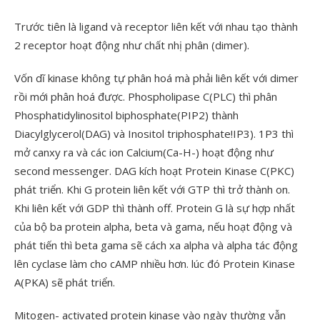
Trước tiên là ligand và receptor liên kết với nhau tạo thành
2 receptor hoạt động như chất nhị phân (dimer).
Vốn dĩ kinase không tự phân hoá mà phải liên kết với dimer
rồi mới phân hoá được. Phospholipase C(PLC) thì phân
Phosphatidylinositol biphosphate(PIP2) thành
Diacylglycerol(DAG) và Inositol triphosphate!IP3). 1P3 thì
mở canxy ra và các ion Calcium(Ca-H-) hoạt động như
second messenger. DAG kích hoạt Protein Kinase C(PKC)
phát triển. Khi G protein liên kết với GTP thì trở thành on.
Khi liên kết với GDP thì thành off. Protein G là sự hợp nhất
của bộ ba protein alpha, beta và gama, nếu hoạt động và
phát tiến thì beta gama sẽ cách xa alpha và alpha tác động
lên cyclase làm cho cAMP nhiều hơn. lúc đó Protein Kinase
A(PKA) sẽ phát triển.
Mitogen- activated protein kinase vào ngày thường vẫn