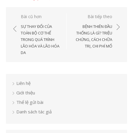
Điều
Bài cũ hơn
Bài tiếp theo
hướng
SỰ THAY ĐỔI CỦA
BỆNH THIÊN ĐẦU
bài
TOÀN BỘ CƠ THỂ
THỐNG LÀ GÌ? TRIỆU
TRONG QUÁ TRÌNH
CHỨNG, CÁCH CHỮA
viết
LÃO HÓA VÀ LÃO HÓA
TRỊ, CHI PHÍ MỔ
DA
Liên hệ
Giới thiệu
Thể lệ gửi bài
Danh sách tác giả