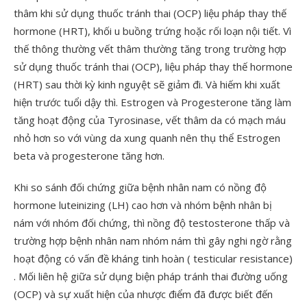
thâm khi sử dụng thuốc tránh thai (OCP) liệu pháp thay thế
hormone (HRT), khối u buồng trứng hoặc rối loạn nội tiết. Vì
thế thông thường vết thâm thường tăng trong trường hợp
sử dụng thuốc tránh thai (OCP), liệu pháp thay thế hormone
(HRT) sau thời kỳ kinh nguyệt sẽ giảm đi. Và hiếm khi xuất
hiện trước tuổi dậy thì. Estrogen và Progesterone tăng làm
tăng hoạt động của Tyrosinase, vết thâm da có mạch máu
nhỏ hơn so với vùng da xung quanh nên thụ thể Estrogen
beta và progesterone tăng hơn.
Khi so sánh đối chứng giữa bệnh nhân nam có nồng độ
hormone luteinizing (LH) cao hơn và nhóm bệnh nhân bị
nám với nhóm đối chứng, thì nồng độ testosterone thấp và
trường hợp bệnh nhân nam nhóm nám thì gây nghi ngờ rằng
hoạt động có vấn đề kháng tinh hoàn ( testicular resistance)
. Mối liên hệ giữa sử dụng biện pháp tránh thai đường uống
(OCP) và sự xuất hiện của nhược điểm đã được biết đến