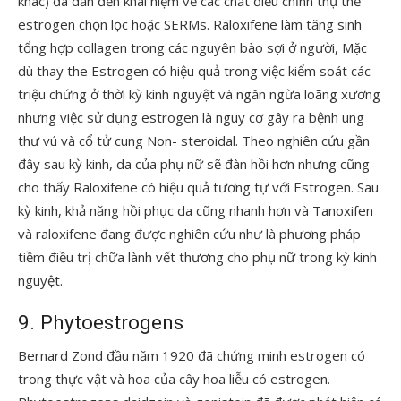
khác) đã dẫn đến khái niệm về các chất điều chỉnh thụ thể
estrogen chọn lọc hoặc SERMs. Raloxifene làm tăng sinh
tổng hợp collagen trong các nguyên bào sợi ở người, Mặc
dù thay the Estrogen có hiệu quả trong việc kiểm soát các
triệu chứng ở thời kỳ kinh nguyệt và ngăn ngừa loãng xương
nhưng việc sử dụng estrogen là nguy cơ gây ra bệnh ung
thư vú và cổ tử cung Non- steroidal. Theo nghiên cứu gần
đây sau kỳ kinh, da của phụ nữ sẽ đàn hồi hơn nhưng cũng
cho thấy Raloxifene có hiệu quả tương tự với Estrogen. Sau
kỳ kinh, khả năng hồi phục da cũng nhanh hơn và Tanoxifen
và raloxifene đang được nghiên cứu như là phương pháp
tiềm điều trị chữa lành vết thương cho phụ nữ trong kỳ kinh
nguyệt.
9. Phytoestrogens
Bernard Zond đầu năm 1920 đã chứng minh estrogen có
trong thực vật và hoa của cây hoa liễu có estrogen.