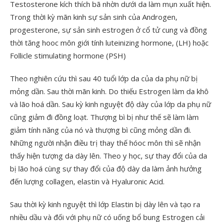
Testosterone kích thích bã nhờn dưới da làm mụn xuất hiện.
Trong thời kỳ mãn kinh sự sản sinh của Androgen,
progesterone, sự sản sinh estrogen ở cổ tử cung và đồng
thời tăng hooc môn giới tính luteinizing hormone, (LH) hoặc
Follicle stimulating hormone (PSH)
Theo nghiên cứu thì sau 40 tuổi lớp da của da phụ nữ bị
mỏng dần. Sau thời mãn kinh. Do thiếu Estrogen làm da khô
và lão hoá dần. Sau kỳ kinh nguyệt độ dày của lớp da phụ nữ
cũng giảm đi đồng loạt. Thượng bì bị như thế sẽ làm làm
giảm tính năng của nó và thượng bì cũng mỏng dần đi.
Những người nhận điều trị thay thế hóoc môn thì sẽ nhận
thấy hiện tượng da dày lên. Theo y học, sự thay đổi của da
bị lão hoá cùng sự thay đổi của độ dày da làm ảnh hưởng
đến lượng collagen, elastin và Hyaluronic Acid.
Sau thời kỳ kinh nguyệt thì lớp Elastin bị dày lên và tạo ra
nhiều dầu và đối với phụ nữ có uống bổ bung Estrogen cải