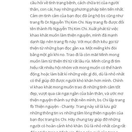
câu hỏi về tình trạng bệnh, cách chữa trị của người
thân, con cái, hay những phương pháp tiên tiến nhất.
Cảm ơn tình cảm của bạn đọc đã ủng hộ bs cũng như
trang fb Dr.Nguyễn Thị Kim Chi. Nay trang fb được đổi
tên thành Fb Nguyễn Thị Kim Chi. Xuất phát từ việc
khao khát muốn làm thiện nguyện, mình đã mạnh
dạnh lập nên trang fb này. Với mục đích kêu gọi từ
thiện từ những bạn đọc gần xa. Một miếng khi đói
bằng một gói khi no. Trao đi là còn mãi! Mình mong
muốn làm từ thiện thì từ rất lâu rùi. Mình cũng đi tìm
hiểu rất nhiều hội nhóm với mong muốn có thể hành
động, hoặc làm bất kì những việc gì đó, dù là nhỏ nhất
có thể giúp đỡ được người khó khăn hơn mình. Chính
vì khao khát mong muốn trao đi những tình cảm tốt
đẹp, vượt qua cái ngại ngần của bản thân, và ước mơ
thiện nguyện thành sự thật nên mình, bs Chi lập trang
fb Thiện nguyện - Charity. Trang này sẽ là lưu giữ
những thông tin vs những tấm lòng thiện nguyện của
bạn đọc trang bs Chi. Hãy chung tay giúp đỡ những
người có hoàn cảnh khó khăn. Dù là nhỏ nhất cũng rất