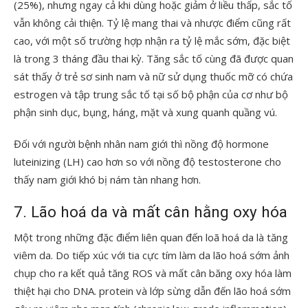
(25%), nhưng ngay cả khi dùng hoặc giảm ở liều thấp, sắc tố
vẫn không cải thiện. Tỷ lệ mang thai và nhược điểm cũng rất
cao, với một số trường hợp nhận ra tỷ lệ mắc sớm, đặc biệt
là trong 3 tháng đầu thai kỳ. Tăng sắc tố cùng đã được quan
sát thấy ở trẻ sơ sinh nam và nữ sử dụng thuốc mỡ có chứa
estrogen và tập trung sắc tố tại số bộ phận của cơ như bộ
phận sinh dục, bụng, háng, mặt và xung quanh quầng vú.
Đối với người bệnh nhân nam giới thì nồng độ hormone
luteinizing (LH) cao hơn so với nồng độ testosterone cho
thấy nam giới khó bị nám tàn nhang hơn.
7. Lão hoá da và mất cân hằng oxy hóa
Một trong những đặc điểm liên quan đến loã hoá da là tăng
viêm da. Do tiếp xúc với tia cực tím làm da lão hoá sớm ảnh
chụp cho ra kết quả tăng ROS và mất cân băng oxy hóa làm
thiệt hại cho DNA. protein và lớp sừng dẫn đến lão hoá sớm