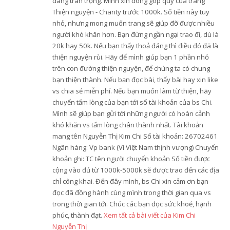
đáng trân trọng. Mình xin đóng góp quỹ của trang
Thiện nguyện - Charity trước 1000k. Số tiền này tuy
nhỏ, nhưng mong muốn trang sẽ giúp đỡ được nhiều
người khó khăn hơn. Bạn đừng ngần ngại trao đi, dù là
20k hay 50k. Nếu bạn thấy thoả đáng thì điều đó đã là
thiện nguyện rùi. Hãy để mình giúp bạn 1 phần nhỏ
trên con đường thiện nguyện, để chúng ta có chung
bạn thiện thành. Nếu bạn đọc bài, thấy bài hay xin like
vs chia sẻ miễn phí. Nếu bạn muốn làm từ thiện, hãy
chuyển tấm lòng của bạn tới số tài khoản của bs Chi.
Mình sẽ giúp bạn gửi tới những người có hoàn cảnh
khó khăn vs tấm lòng chân thành nhất. Tài khoản
mang tên Nguyễn Thị Kim Chi Số tài khoản: 26702461
Ngân hàng: Vp bank (Vì Việt Nam thịnh vượng) Chuyển
khoản ghi: TC tên người chuyển khoản Số tiền được
cộng vào đủ từ 1000k-5000k sẽ được trao đến các địa
chỉ công khai. Đến đây mình, bs Chi xin cảm ơn bạn
đọc đã đồng hành cùng mình trong thời gian qua vs
trong thời gian tới. Chúc các bạn đọc sức khoẻ, hạnh
phúc, thành đạt.
Xem tất cả bài viết của Kim Chi
Nguyễn Thị