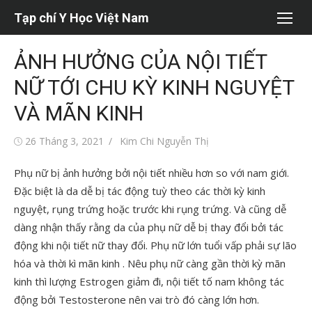
Chuyển
Tạp chí Y Học Việt Nam
tới
nội
ẢNH HƯỞNG CỦA NỘI TIẾT
dung
NỮ TỚI CHU KỲ KINH NGUYỆT
VÀ MÃN KINH
Đăng
Tác
26 Tháng 3, 2021
Kim Chi Nguyễn Thị
vào
giả
Phụ nữ bị ảnh hưởng bởi nội tiết nhiều hơn so với nam giới.
Đặc biệt là da dễ bị tác động tuỳ theo các thời kỳ kinh
nguyệt, rụng trứng hoặc trước khi rụng trứng. Và cũng dễ
dàng nhận thấy rằng da của phụ nữ dễ bị thay đổi bởi tác
động khi nội tiết nữ thay đổi. Phụ nữ lớn tuổi vấp phải sự lão
hóa và thời kì mãn kinh . Nêu phụ nữ càng gần thời kỳ mãn
kinh thì lượng Estrogen giảm đi, nội tiết tố nam không tác
động bởi Testosterone nên vai trò đó càng lớn hơn.