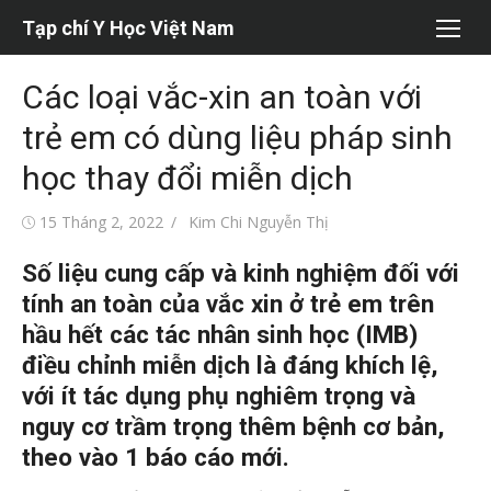
Chuyển
Tạp chí Y Học Việt Nam
tới
nội
Các loại vắc-xin an toàn với
dung
trẻ em có dùng liệu pháp sinh
học thay đổi miễn dịch
Đăng
Tác
15 Tháng 2, 2022
Kim Chi Nguyễn Thị
vào
giả
Số liệu cung cấp và kinh nghiệm đối với
tính an toàn của vắc xin ở trẻ em trên
hầu hết các tác nhân sinh học (IMB)
điều chỉnh miễn dịch là đáng khích lệ,
với ít tác dụng phụ nghiêm trọng và
nguy cơ trầm trọng thêm bệnh cơ bản,
theo vào 1 báo cáo mới.