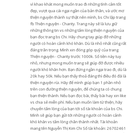
vì khao khát mong muốn trao đi những tình cảm tốt
đẹp, vượt qua cái ngại ngần của bản thân, và ước mơ
thiện nguyện thành sự thật nên mình, bs Chi lập trang
fb Thiện nguyện - Charity. Trang này sẽ là lưu giữ
những thông tin vs những tấm lòng thiện nguyện của
bạn đọc trang bs Chi. Hãy chung tay giúp đỡ những
người có hoàn cảnh khó khăn. Dù là nhỏ nhất cũng rất
đáng trân trọng. Mình xin đóng góp quỹ của trang
Thiện nguyện - Charity trước 1000k. Số tiền này tuy
nhỏ, nhưng mong muốn trang sẽ giúp đỡ được nhiều
người khó khăn hơn. Bạn đừng ngần ngại trao đi, dù là
20k hay 50k. Nếu bạn thấy thoả đáng thì điều đó đã là
thiện nguyện rùi. Hãy để mình giúp bạn 1 phần nhỏ
trên con đường thiện nguyện, để chúng ta có chung
bạn thiện thành. Nếu bạn đọc bài, thấy bài hay xin like
vs chia sẻ miễn phí. Nếu bạn muốn làm từ thiện, hãy
chuyển tấm lòng của bạn tới số tài khoản của bs Chi.
Mình sẽ giúp bạn gửi tới những người có hoàn cảnh
khó khăn vs tấm lòng chân thành nhất. Tài khoản
mang tên Nguyễn Thị Kim Chi Số tài khoản: 26702461