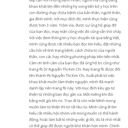
tiếp cận với những bệnh nhân, người mà cũng đang
khao khát tìm đến những hy vọng tiến bộ y học trên
con đường chạy chữa bệnh của bản thân, người thân,
gia đình mình. Với mục đích đó, mình thực hiện cũng
được hơn 3 năm. Trộm vía, được sự ủng hộ giúp đỡ
của bạn đọc, may mắn công việc đó cũng vẫn trôi chảy.
Với việc đem thông tin y học chuyển tải qua tiếng Việt,
mình cũng được rất nhiều bạn đọc tìm hiểu, đặt những
câu hỏi về tình trạng bệnh, cách chữa trị của người
thân, con cái, hay những phương pháp tiên tiến nhất.
Cảm ơn tình cảm của bạn đọc đã ủng hộ bs cũng như
trang fb Dr.Nguyễn Thị Kim Chi. Nay trang fb được đổi
tên thành Fb Nguyễn Thị Kim Chi. Xuất phát từ việc
khao khát muốn làm thiện nguyện, mình đã mạnh
dạnh lập nên trang fb này. Với mục đích kêu gọi từ
thiện từ những bạn đọc gần xa. Một miếng khi đói
bằng một gói khi no. Trao đi là còn mãi! Mình mong
muốn làm từ thiện thì từ rất lâu rùi. Mình cũng đi tìm
hiểu rất nhiều hội nhóm với mong muốn có thể hành
động, hoặc làm bất kì những việc gì đó, dù là nhỏ nhất
có thể giúp đỡ được người khó khăn hơn mình. Chính