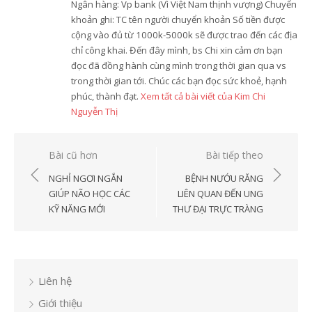
Ngân hàng: Vp bank (Vì Việt Nam thịnh vượng) Chuyển
khoản ghi: TC tên người chuyển khoản Số tiền được
cộng vào đủ từ 1000k-5000k sẽ được trao đến các địa
chỉ công khai. Đến đây mình, bs Chi xin cảm ơn bạn
đọc đã đồng hành cùng mình trong thời gian qua vs
trong thời gian tới. Chúc các bạn đọc sức khoẻ, hạnh
phúc, thành đạt.
Xem tất cả bài viết của Kim Chi
Nguyễn Thị
Điều
Bài cũ hơn
Bài tiếp theo
hướng
NGHỈ NGƠI NGẮN
BỆNH NƯỚU RĂNG
bài
GIÚP NÃO HỌC CÁC
LIÊN QUAN ĐẾN UNG
KỸ NĂNG MỚI
THƯ ĐẠI TRỰC TRÀNG
viết
Liên hệ
Giới thiệu