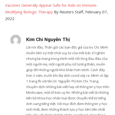
Vaccines Generally Appear Safe for Kids on Immune-
Modifying Biologic Therapy
By Reuters Staff, February 07,
2022
Kim Chi Nguyễn Thị
Lời nói đầu, Thân gửi các bạn độc giả của bs Chi. Mình
muốn tâm sự một chút suy tư của một bác sĩ nghèo
nhưng lại mang trong mình một nỗi lòng đau đáu của
một người mẹ, một người phụ nữ lương thiện, muốn
giúp đỡ những người khó khăn hơn mình. Cách đây
hơn 3 năm, trước khi đại dịch covid xảy ra. Mình có lập
1 trang fb với tên Dr. Nguyễn Thị Kim Chi. Trang
chuyên dịch những bài viết hay về thông tin y học trên
Medscape, một tờ báo uy tín. Những bài viết là những
tiến bộ khoa học nhân loại được chuyển thể từ tiếng
Anh sang tiếng Việt. Với mục đích đem thông tin y học
mới nhất, đem những thành tựu y học tiên tiến nhất