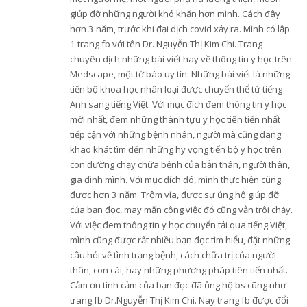
giúp đỡ những người khó khăn hơn mình. Cách đây
hơn 3 năm, trước khi đại dịch covid xảy ra. Mình có lập
1 trang fb với tên Dr. Nguyễn Thị Kim Chi. Trang
chuyên dịch những bài viết hay về thông tin y học trên
Medscape, một tờ báo uy tín. Những bài viết là những
tiến bộ khoa học nhân loại được chuyển thể từ tiếng
Anh sang tiếng Việt. Với mục đích đem thông tin y học
mới nhất, đem những thành tựu y học tiên tiến nhất
tiếp cận với những bệnh nhân, người mà cũng đang
khao khát tìm đến những hy vọng tiến bộ y học trên
con đường chạy chữa bệnh của bản thân, người thân,
gia đình mình. Với mục đích đó, mình thực hiện cũng
được hơn 3 năm. Trộm vía, được sự ủng hộ giúp đỡ
của bạn đọc, may mắn công việc đó cũng vẫn trôi chảy.
Với việc đem thông tin y học chuyển tải qua tiếng Việt,
mình cũng được rất nhiều bạn đọc tìm hiểu, đặt những
câu hỏi về tình trạng bệnh, cách chữa trị của người
thân, con cái, hay những phương pháp tiên tiến nhất.
Cảm ơn tình cảm của bạn đọc đã ủng hộ bs cũng như
trang fb Dr.Nguyễn Thị Kim Chi. Nay trang fb được đổi