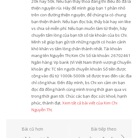
20k hay 50k. Nếu bạn thấy thoả đáng thì điều đó đã là
thiện nguyện rùi. Hãy để mình giúp bạn 1 phần nhỏ
trên con đường thiện nguyện, để chúng ta có chung
bạn thiện thành. Nếu bạn đọc bài, thấy bài hay xin like
vs chia sẻ miễn phí. Nếu bạn muốn làm từ thiện, hãy
chuyển tấm lòng của bạn tới số tài khoản của bs Chi.
Mình sẽ giúp bạn gửi tới những người có hoàn cảnh
khó khăn vs tấm lòng chân thành nhất. Tài khoản
mang tên Nguyễn Thị Kim Chi Số tài khoản: 26702461
Ngân hàng: Vp bank (Vì Việt Nam thịnh vượng) Chuyển
khoản ghi: TC tên người chuyển khoản Số tiền được
cộng vào đủ từ 1000k-5000k sẽ được trao đến các địa
chỉ công khai. Đến đây mình, bs Chi xin cảm ơn bạn
đọc đã đồng hành cùng mình trong thời gian qua vs
trong thời gian tới. Chúc các bạn đọc sức khoẻ, hạnh
phúc, thành đạt.
Xem tất cả bài viết của Kim Chi
Nguyễn Thị
Điều
Bài cũ hơn
Bài tiếp theo