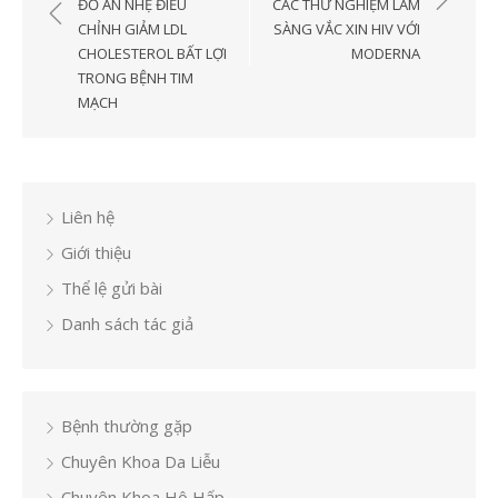
hướng
ĐỒ ĂN NHẸ ĐIỀU
CÁC THỬ NGHIỆM LÂM
bài
CHỈNH GIẢM LDL
SÀNG VẮC XIN HIV VỚI
CHOLESTEROL BẤT LỢI
MODERNA
viết
TRONG BỆNH TIM
MẠCH
Liên hệ
Giới thiệu
Thể lệ gửi bài
Danh sách tác giả
Bệnh thường gặp
Chuyên Khoa Da Liễu
Chuyên Khoa Hô Hấp