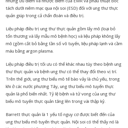
những ưu điểm và nhược điểm của EMR và phẫu thuật bóc
tách dưới niêm mạc qua nội soi (ESD) đối với ung thư thực
quản giúp trong cả chẩn đoán và điều trị.
Liệu pháp điều trị ung thư thực quản gồm lấy mô (loại bỏ
tổn thương và lấy mẫu mô bệnh học) và liệu pháp không lấy
mô (gồm cắt bỏ bằng tần số vô tuyến, liệu pháp lạnh và cầm
máu bằng argon plasma.
Liệu pháp điều trị tối ưu có thể khác nhau tùy theo bệnh ung
thư thực quản và bệnh ung thư có thể thay đổi theo vị trí.
Trên thế giới, ung thư biểu mô tế bào vảy là chủ yếu, trong
khi ở các nước phương Tây, ung thư biểu mô tuyến thực
quản là phổ biến nhất. Tỷ lệ bệnh và tử vong của ung thư
biểu mô tuyến thực quản tăng lên trong vài thập kỷ.
Barrett thực quản là 1 yếu tố nguy cơ được biết đến của
ung thư biểu mô tuyến thực quản. Nội soi có thể thấy nó là