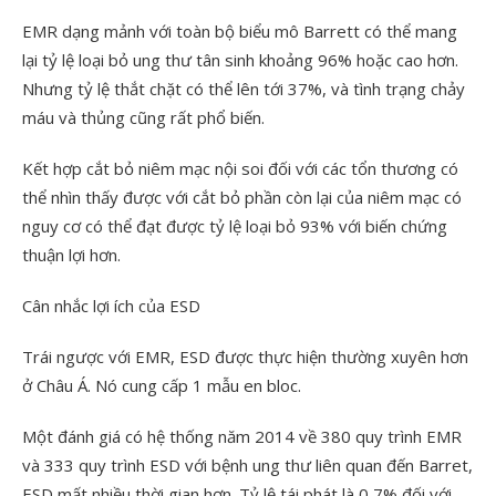
EMR dạng mảnh với toàn bộ biểu mô Barrett có thể mang
lại tỷ lệ loại bỏ ung thư tân sinh khoảng 96% hoặc cao hơn.
Nhưng tỷ lệ thắt chặt có thể lên tới 37%, và tình trạng chảy
máu và thủng cũng rất phổ biến.
Kết hợp cắt bỏ niêm mạc nội soi đối với các tổn thương có
thể nhìn thấy được với cắt bỏ phần còn lại của niêm mạc có
nguy cơ có thể đạt được tỷ lệ loại bỏ 93% với biến chứng
thuận lợi hơn.
Cân nhắc lợi ích của ESD
Trái ngược với EMR, ESD được thực hiện thường xuyên hơn
ở Châu Á. Nó cung cấp 1 mẫu en bloc.
Một đánh giá có hệ thống năm 2014 về 380 quy trình EMR
và 333 quy trình ESD với bệnh ung thư liên quan đến Barret,
ESD mất nhiều thời gian hơn. Tỷ lệ tái phát là 0,7% đối với