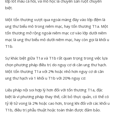
lớp lót màu cá hồi, và mô học là chuyển sản ruột chuyên
biệt.
Một tổn thương vượt qua ngoài màng đáy vào lớp đệm là
ung thư biểu mô trong niêm mạc, hay tổn thương T1a. Một
tổn thương mở rộng ngoài niêm mạc cơ vào lớp dưới niêm
mạc là ung thư biểu mô dưới niêm mạc, hay còn gọi là khối u
T1b.
Sự khác biệt giữa T1a và T1b rất quan trọng trong việc lựa
chọn phương pháp điều trị do nguy cơ di căn ung thư hạch.
Một tổn thương T1a với 2% hoặc nhỏ hơn nguy cơ di căn
ung thư hạch và 1 khối u T1b với 20% nguy cơ.
Liệu pháp nội soi hợp lý hơn đối với tổn thương T1a, đặc
biệt là vì phương pháp thay thế, cắt bỏ thực quản, có thể có
tỷ lệ tử vong là 2% hoặc cao hơn, trong khi đối với các khối u
T1b, điều trị phẫu thuật hoặc toàn thân được đảm bảo.