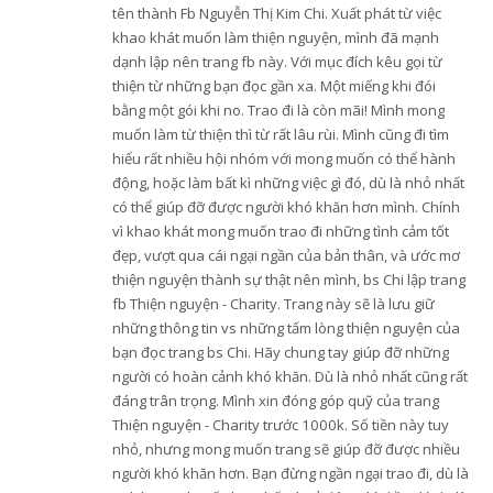
tên thành Fb Nguyễn Thị Kim Chi. Xuất phát từ việc
khao khát muốn làm thiện nguyện, mình đã mạnh
dạnh lập nên trang fb này. Với mục đích kêu gọi từ
thiện từ những bạn đọc gần xa. Một miếng khi đói
bằng một gói khi no. Trao đi là còn mãi! Mình mong
muốn làm từ thiện thì từ rất lâu rùi. Mình cũng đi tìm
hiểu rất nhiều hội nhóm với mong muốn có thể hành
động, hoặc làm bất kì những việc gì đó, dù là nhỏ nhất
có thể giúp đỡ được người khó khăn hơn mình. Chính
vì khao khát mong muốn trao đi những tình cảm tốt
đẹp, vượt qua cái ngại ngần của bản thân, và ước mơ
thiện nguyện thành sự thật nên mình, bs Chi lập trang
fb Thiện nguyện - Charity. Trang này sẽ là lưu giữ
những thông tin vs những tấm lòng thiện nguyện của
bạn đọc trang bs Chi. Hãy chung tay giúp đỡ những
người có hoàn cảnh khó khăn. Dù là nhỏ nhất cũng rất
đáng trân trọng. Mình xin đóng góp quỹ của trang
Thiện nguyện - Charity trước 1000k. Số tiền này tuy
nhỏ, nhưng mong muốn trang sẽ giúp đỡ được nhiều
người khó khăn hơn. Bạn đừng ngần ngại trao đi, dù là