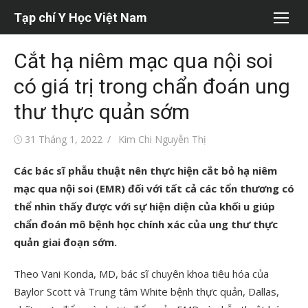
Chuyển
Tạp chí Y Học Việt Nam
tới
nội
Cắt hạ niêm mạc qua nội soi
dung
có giá trị trong chẩn đoán ung
thư thực quản sớm
Đăng
Tác
31 Tháng 1, 2022
Kim Chi Nguyễn Thị
vào
giả
Các bác sĩ phẫu thuật nên thực hiện cắt bỏ hạ niêm
mạc qua nội soi (EMR) đối với tất cả các tổn thương có
thể nhìn thấy được với sự hiện diện của khối u giúp
chẩn đoán mô bệnh học chính xác của ung thư thực
quản giai đoạn sớm.
Theo Vani Konda, MD, bác sĩ chuyên khoa tiêu hóa của
Baylor Scott và Trung tâm White bệnh thực quản, Dallas,