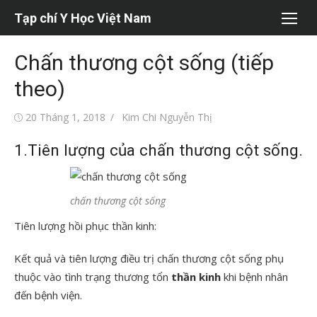
Chuyển
Tạp chí Y Học Việt Nam
tới
nội
Chấn thương cột sống (tiếp
dung
theo)
Đăng
Tác
20 Tháng 1, 2018
Kim Chi Nguyễn Thị
vào
giả
1.Tiên lượng của chấn thương cột sống.
chấn thương cột sống
Tiên lượng hồi phục thần kinh:
Kết quả và tiên lượng điều trị chấn thương cột sống phụ
thuộc vào tình trạng thương tổn
thần kinh
khi bệnh nhân
đến bệnh viện.