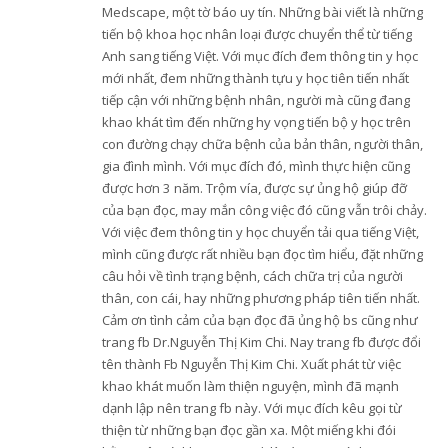
Medscape, một tờ báo uy tín. Những bài viết là những
tiến bộ khoa học nhân loại được chuyển thể từ tiếng
Anh sang tiếng Việt. Với mục đích đem thông tin y học
mới nhất, đem những thành tựu y học tiên tiến nhất
tiếp cận với những bệnh nhân, người mà cũng đang
khao khát tìm đến những hy vọng tiến bộ y học trên
con đường chạy chữa bệnh của bản thân, người thân,
gia đình mình. Với mục đích đó, mình thực hiện cũng
được hơn 3 năm. Trộm vía, được sự ủng hộ giúp đỡ
của bạn đọc, may mắn công việc đó cũng vẫn trôi chảy.
Với việc đem thông tin y học chuyển tải qua tiếng Việt,
mình cũng được rất nhiều bạn đọc tìm hiểu, đặt những
câu hỏi về tình trạng bệnh, cách chữa trị của người
thân, con cái, hay những phương pháp tiên tiến nhất.
Cảm ơn tình cảm của bạn đọc đã ủng hộ bs cũng như
trang fb Dr.Nguyễn Thị Kim Chi. Nay trang fb được đổi
tên thành Fb Nguyễn Thị Kim Chi. Xuất phát từ việc
khao khát muốn làm thiện nguyện, mình đã mạnh
dạnh lập nên trang fb này. Với mục đích kêu gọi từ
thiện từ những bạn đọc gần xa. Một miếng khi đói