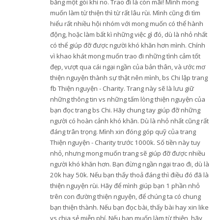
bằng một gói khi no. Trao đi là còn mãi! Mình mong
muốn làm từ thiện thì từ rất lâu rùi. Mình cũng đi tìm
hiểu rất nhiều hội nhóm với mong muốn có thể hành
động, hoặc làm bất kì những việc gì đó, dù là nhỏ nhất
có thể giúp đỡ được người khó khăn hơn mình. Chính
vì khao khát mong muốn trao đi những tình cảm tốt
đẹp, vượt qua cái ngại ngần của bản thân, và ước mơ
thiện nguyện thành sự thật nên mình, bs Chi lập trang
fb Thiện nguyện - Charity. Trang này sẽ là lưu giữ
những thông tin vs những tấm lòng thiện nguyện của
bạn đọc trang bs Chi. Hãy chung tay giúp đỡ những
người có hoàn cảnh khó khăn. Dù là nhỏ nhất cũng rất
đáng trân trọng. Mình xin đóng góp quỹ của trang
Thiện nguyện - Charity trước 1000k. Số tiền này tuy
nhỏ, nhưng mong muốn trang sẽ giúp đỡ được nhiều
người khó khăn hơn. Bạn đừng ngần ngại trao đi, dù là
20k hay 50k. Nếu bạn thấy thoả đáng thì điều đó đã là
thiện nguyện rùi. Hãy để mình giúp bạn 1 phần nhỏ
trên con đường thiện nguyện, để chúng ta có chung
bạn thiện thành. Nếu bạn đọc bài, thấy bài hay xin like
vs chia sẻ miễn phí. Nếu bạn muốn làm từ thiện, hãy