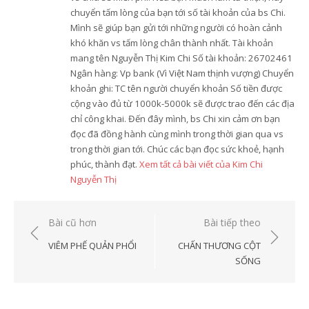
chuyển tấm lòng của bạn tới số tài khoản của bs Chi.
Mình sẽ giúp bạn gửi tới những người có hoàn cảnh
khó khăn vs tấm lòng chân thành nhất. Tài khoản
mang tên Nguyễn Thị Kim Chi Số tài khoản: 26702461
Ngân hàng: Vp bank (Vì Việt Nam thịnh vượng) Chuyển
khoản ghi: TC tên người chuyển khoản Số tiền được
cộng vào đủ từ 1000k-5000k sẽ được trao đến các địa
chỉ công khai. Đến đây mình, bs Chi xin cảm ơn bạn
đọc đã đồng hành cùng mình trong thời gian qua vs
trong thời gian tới. Chúc các bạn đọc sức khoẻ, hạnh
phúc, thành đạt.
Xem tất cả bài viết của Kim Chi
Nguyễn Thị
Điều
Bài cũ hơn
Bài tiếp theo
hướng
VIÊM PHẾ QUẢN PHỔI
CHẤN THƯƠNG CỘT
bài
SỐNG
viết